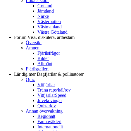
Lokala sidor
Gotland
Jämtland
Närke
Västerbotten
Västmanland
Västra Götaland
Forum
Visa, diskutera, artbestäm
Översikt
Ämnen
Fjärilsfrågor
Bilder
Allmänt
Fjärilsgalleri
Lär dig mer
Dagfjärilar & pollinatörer
Quiz
Vitfjärilar
Träna raps/kål/rov
VitfjärilarSpeed
Juvela vingar
Quizarkiv
Annan övervakning
Regionalt
Faunaväkteri
Internationellt