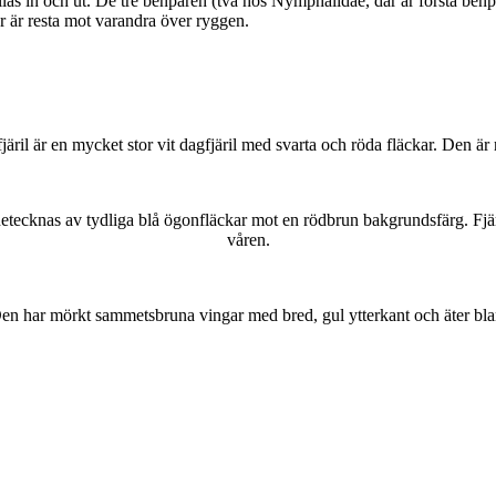
as in och ut. De tre benparen (två hos Nymphalidae, där är första benpa
ar är resta mot varandra över ryggen.
lofjäril är en mycket stor vit dagfjäril med svarta och röda fläckar. Den 
kännetecknas av tydliga blå ögonfläckar mot en rödbrun bakgrundsfärg. Fj
våren.
r. Den har mörkt sammetsbruna vingar med bred, gul ytterkant och äter bla