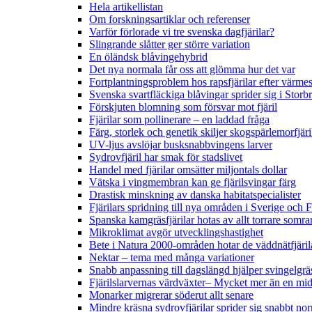
Hela artikellistan
Om forskningsartiklar och referenser
Varför förlorade vi tre svenska dagfjärilar?
Slingrande slåtter ger större variation
En öländsk blåvingehybrid
Det nya normala får oss att glömma hur det var
Fortplantningsproblem hos rapsfjärilar efter värmes
Svenska svartfläckiga blåvingar sprider sig i Storb
Förskjuten blomning som försvar mot fjäril
Fjärilar som pollinerare – en laddad fråga
Färg, storlek och genetik skiljer skogspärlemorfjär
UV-ljus avslöjar busksnabbvingens larver
Sydrovfjäril har smak för stadslivet
Handel med fjärilar omsätter miljontals dollar
Vätska i vingmembran kan ge fjärilsvingar färg
Drastisk minskning av danska habitatspecialister
Fjärilars spridning till nya områden i Sverige och
Spanska kamgräsfjärilar hotas av allt torrare somra
Mikroklimat avgör utvecklingshastighet
Bete i Natura 2000-områden hotar de väddnätfjäri
Nektar – tema med många variationer
Snabb anpassning till dagslängd hjälper svingelgräs
Fjärilslarvernas värdväxter– Mycket mer än en m
Monarker migrerar söderut allt senare
Mindre kräsna sydrovfjärilar sprider sig snabbt nor