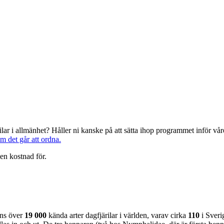
järilar i allmänhet? Håller ni kanske på att sätta ihop programmet inför 
om det går att ordna.
en kostnad för.
nns över
19 000
kända arter dagfjärilar i världen, varav cirka
110
i Sveri