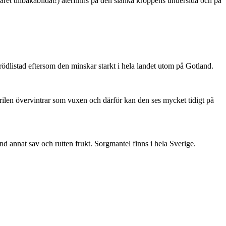
ret tillbakabildat!) återfinns på den slanka kroppens undersida och på
är rödlistad eftersom den minskar starkt i hela landet utom på Gotland.
ärilen övervintrar som vuxen och därför kan den ses mycket tidigt på
nd annat sav och rutten frukt. Sorgmantel finns i hela Sverige.