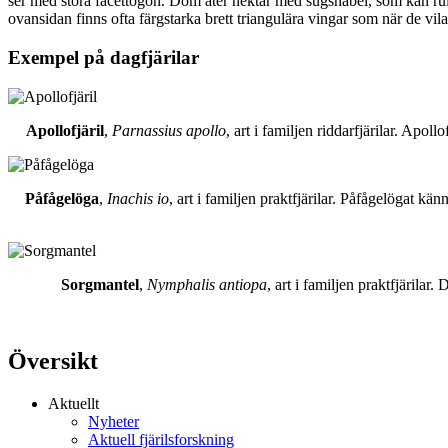
ser med stora facettögon. Dom äter nektar med sugsnabel, som kan rull
ovansidan finns ofta färgstarka brett triangulära vingar som när de vil
Exempel på dagfjärilar
Apollofjäril
,
Parnassius apollo
, art i familjen riddarfjärilar. Apol
Påfågelöga
,
Inachis io
, art i familjen praktfjärilar. Påfågelögat 
Sorgmantel
,
Nymphalis antiopa
, art i familjen praktfjärila
Översikt
Aktuellt
Nyheter
Aktuell fjärilsforskning