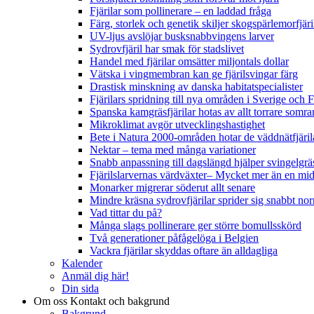
Fjärilar som pollinerare – en laddad fråga
Färg, storlek och genetik skiljer skogspärlemorfjär
UV-ljus avslöjar busksnabbvingens larver
Sydrovfjäril har smak för stadslivet
Handel med fjärilar omsätter miljontals dollar
Vätska i vingmembran kan ge fjärilsvingar färg
Drastisk minskning av danska habitatspecialister
Fjärilars spridning till nya områden i Sverige och
Spanska kamgräsfjärilar hotas av allt torrare somra
Mikroklimat avgör utvecklingshastighet
Bete i Natura 2000-områden hotar de väddnätfjäri
Nektar – tema med många variationer
Snabb anpassning till dagslängd hjälper svingelgräs
Fjärilslarvernas värdväxter– Mycket mer än en m
Monarker migrerar söderut allt senare
Mindre kräsna sydrovfjärilar sprider sig snabbt nor
Vad tittar du på?
Många slags pollinerare ger större bomullsskörd
Två generationer påfågelöga i Belgien
Vackra fjärilar skyddas oftare än alldagliga
Kalender
Anmäl dig här!
Din sida
Om oss
Kontakt och bakgrund
Bakgrund