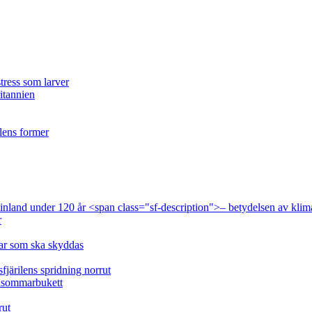
tress som larver
ritannien
ilens former
 Finland under 120 år <span class="sf-description">– betydelsen av klim
r
lar som ska skyddas
fjärilens spridning norrut
idsommarbukett
rut