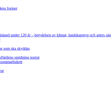
ilens former
 Finland under 120 år
– betydelsen av klimat, landskapstyp och arters sär
r
lar som ska skyddas
fjärilens spridning norrut
idsommarbukett
rut