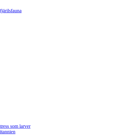
tress som larver
ritannien