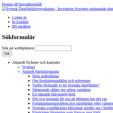
Hoppa till huvudinnehåll
Logga in
In English
Bli medlem
Sökformulär
Sök på webbplatsen
Aktuellt
Nyheter och kalender
Nyheter
Aktuell fjärilsforskning
Hela artikellistan
Om forskningsartiklar och referenser
Varför förlorade vi tre svenska dagfjärilar?
Slingrande slåtter ger större variation
En öländsk blåvingehybrid
Det nya normala får oss att glömma hur det var
Fortplantningsproblem hos rapsfjärilar efter värmes
Svenska svartfläckiga blåvingar sprider sig i Storb
Förskjuten blomning som försvar mot fjäril