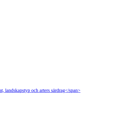
at, landskapstyp och arters särdrag</span>