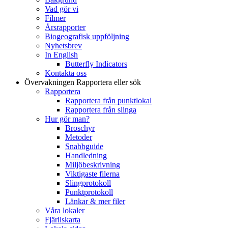
Vad gör vi
Filmer
Årsrapporter
Biogeografisk uppföljning
Nyhetsbrev
In English
Butterfly Indicators
Kontakta oss
Övervakningen
Rapportera eller sök
Rapportera
Rapportera från punktlokal
Rapportera från slinga
Hur gör man?
Broschyr
Metoder
Snabbguide
Handledning
Miljöbeskrivning
Viktigaste filerna
Slingprotokoll
Punktprotokoll
Länkar & mer filer
Våra lokaler
Fjärilskarta