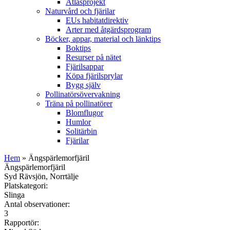
Atlasprojekt
Naturvård och fjärilar
EUs habitatdirektiv
Arter med åtgärdsprogram
Böcker, appar, material och länktips
Boktips
Resurser på nätet
Fjärilsappar
Köpa fjärilsprylar
Bygg själv
Pollinatörsövervakning
Träna på pollinatörer
Blomflugor
Humlor
Solitärbin
Fjärilar
Hem
» Ängspärlemorfjäril
Ängspärlemorfjäril
Syd Rävsjön, Norrtälje
Platskategori:
Slinga
Antal observationer:
3
Rapportör: