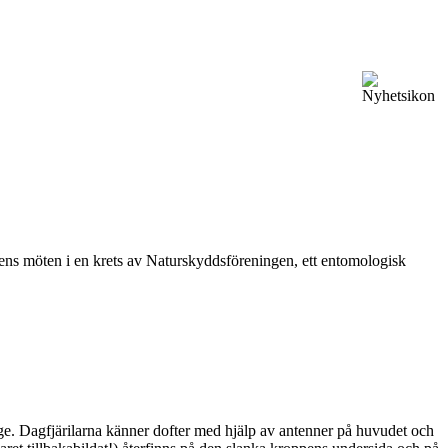
vårens möten i en krets av Naturskyddsföreningen, ett entomologisk
ge. Dagfjärilarna känner dofter med hjälp av antenner på huvudet och