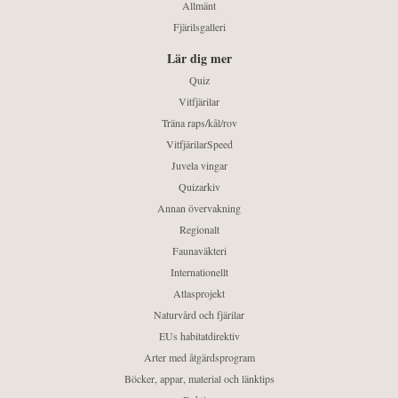
Allmänt
Fjärilsgalleri
Lär dig mer
Quiz
Vitfjärilar
Träna raps/kål/rov
VitfjärilarSpeed
Juvela vingar
Quizarkiv
Annan övervakning
Regionalt
Faunaväkteri
Internationellt
Atlasprojekt
Naturvård och fjärilar
EUs habitatdirektiv
Arter med åtgärdsprogram
Böcker, appar, material och länktips