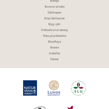
Boktips
Resurser på nätet
Fjärilsappar
Köpa fjärilsprylar
Bygg själv
Pollinatörsövervakning
Träna på pollinatörer
Blomflugor
Humlor
Solitärbin
Fjärilar