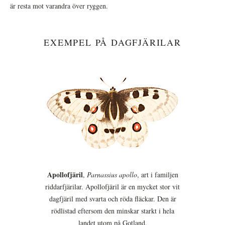
är resta mot varandra över ryggen.
EXEMPEL PÅ DAGFJÄRILAR
Apollofjäril
,
Parnassius apollo
, art i familjen
riddarfjärilar. Apollofjäril är en mycket stor vit
dagfjäril med svarta och röda fläckar. Den är
rödlistad eftersom den minskar starkt i hela
landet utom på Gotland.