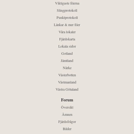
Viktigaste filerna
Slingprotokoll
Punktprotokoll
Länkar & mer filer
Våra lokaler
Fjärilskarta
Lokala sidor
Gotland
Jämtland
Närke
Västerbotten
Västmanland
Västra Götaland
Forum
Översikt
Ämnen
Fjärilsfrågor
Bilder