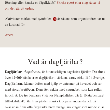
förening eller kanske en fågelklubb?
Skicka epost eller ring så ser vi
om det går att ordna.
Aktiviteter märkta med symbolen
är sådana som organisatören tar ut
en kostnad för.
Arkiv
Vad är dagfjärilar?
Dagfjärilar
,
rhopalocera
, är huvudsakligen dagaktiva fjärilar. Det finns
19 000
110
över
kända arter dagfjärilar i världen, varav cirka
i Sverige.
Dagfjärilarna känner dofter med hjälp av antenner på huvudet och ser
med stora facettögon. Dom äter nektar med sugsnabel, som kan rullas
in och ut. De tre benparen (två hos Nymphalidae, där är första benparet
tillbakabildat!) återfinns på den slanka kroppens undersida och på
ovansidan finns ofta färgstarka brett triangulära vingar som när de vilar