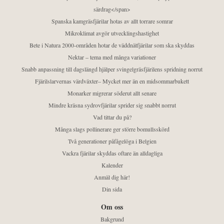
särdrag</span>
Spanska kamgräsfjärilar hotas av allt torrare somrar
Mikroklimat avgör utvecklingshastighet
Bete i Natura 2000-områden hotar de väddnätfjärilar som ska skyddas
Nektar – tema med många variationer
Snabb anpassning till dagslängd hjälper svingelgräsfjärilens spridning norrut
Fjärilslarvernas värdväxter– Mycket mer än en midsommarbukett
Monarker migrerar söderut allt senare
Mindre kräsna sydrovfjärilar sprider sig snabbt norrut
Vad tittar du på?
Många slags pollinerare ger större bomullsskörd
Två generationer påfågelöga i Belgien
Vackra fjärilar skyddas oftare än alldagliga
Kalender
Anmäl dig här!
Din sida
Om oss
Bakgrund