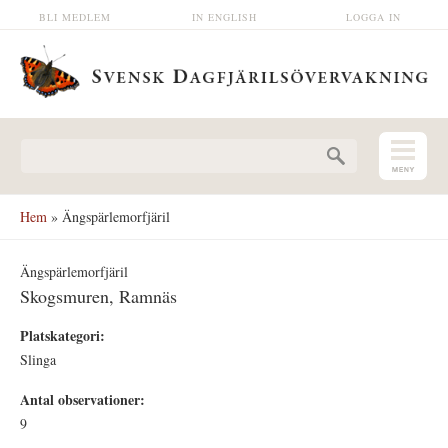
Hoppa till huvudinnehåll
BLI MEDLEM
IN ENGLISH
LOGGA IN
Sökformulär
Hem
» Ängspärlemorfjäril
Ängspärlemorfjäril
Skogsmuren, Ramnäs
Platskategori:
Slinga
Antal observationer:
9