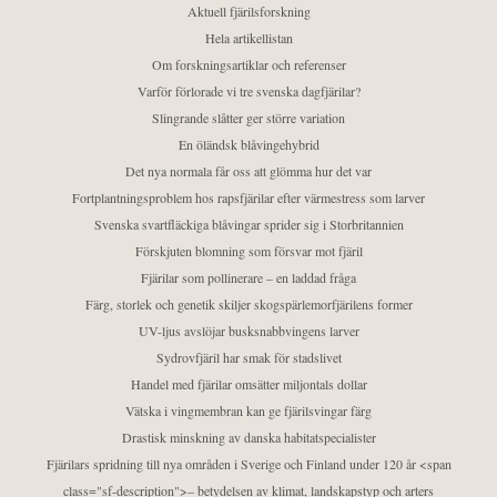
Aktuell fjärilsforskning
Hela artikellistan
Om forskningsartiklar och referenser
Varför förlorade vi tre svenska dagfjärilar?
Slingrande slåtter ger större variation
En öländsk blåvingehybrid
Det nya normala får oss att glömma hur det var
Fortplantningsproblem hos rapsfjärilar efter värmestress som larver
Svenska svartfläckiga blåvingar sprider sig i Storbritannien
Förskjuten blomning som försvar mot fjäril
Fjärilar som pollinerare – en laddad fråga
Färg, storlek och genetik skiljer skogspärlemorfjärilens former
UV-ljus avslöjar busksnabbvingens larver
Sydrovfjäril har smak för stadslivet
Handel med fjärilar omsätter miljontals dollar
Vätska i vingmembran kan ge fjärilsvingar färg
Drastisk minskning av danska habitatspecialister
Fjärilars spridning till nya områden i Sverige och Finland under 120 år <span
class="sf-description">– betydelsen av klimat, landskapstyp och arters