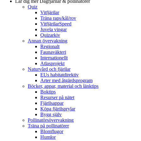
Lär dig mer
Dagfjärilar & pollinatörer
Quiz
Vitfjärilar
Träna raps/kål/rov
VitfjärilarSpeed
Juvela vingar
Quizarkiv
Annan övervakning
Regionalt
Faunaväkteri
Internationellt
Atlasprojekt
Naturvård och fjärilar
EUs habitatdirektiv
Arter med åtgärdsprogram
Böcker, appar, material och länktips
Boktips
Resurser på nätet
Fjärilsappar
Köpa fjärilsprylar
Bygg själv
Pollinatörsövervakning
Träna på pollinatörer
Blomflugor
Humlor