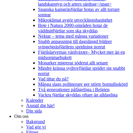
landskapstyp och arters särdrag</span>
Spanska kamgräsfjärilar hotas av allt torrare
somrar
Mikroklimat avgör utvecklingshastighet
Bete i Natura 2000-områden hotar de
väddnätfjärilar som ska skyddas
Nektar – tema med många variationer
Snabb anpassning till dagslängd hjälper
svingelgräsfjärilens spridning norrut
Fjärilslarvernas värdväxter– Mycket mer än en
midsommarbukett
Monarker migrerar söderut allt senare
Mindre kräsna sydrovfjärilar sprider sig snabbt
norrut
Vad tittar du på?
Många slags pollinerare ger större bomullsskörd
Två generationer påfågelöga i Belgien
Vackra fjärilar skyddas oftare än alldagliga
Kalender
Anmäl dig här!
Din sida
Om oss
Bakgrund
Vad gör vi
Filmer