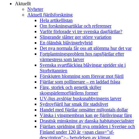
Aktuellt
Nyheter
Aktuell fjärilsforskning
Hela artikellistan
Om forskningsartiklar och referenser
Varför förlorade vi tre svenska dagfjärilar?
Slingrande slåtter ger större variation
En öländsk blåvingehybrid
Det nya normala får oss att glömma hur det var
Fortplantningsproblem hos rapsfjärilar efter
värmestress som larver
Svenska svartfläckiga blåvingar sprider sig i
Storbritannien
Förskjuten blomning som försvar mot fjäril
Fjärilar som pollinerare – en laddad fråga
Färg, storlek och genetik skiljer
skogspärlemorfjärilens former
UV-ljus avslöjar busksnabbvingens larver
Sydrovfjäril har smak för stadslivet
Handel med fjärilar omsätter miljontals dollar
Vätska i vingmembran kan ge fjärilsvingar färg
Drastisk minskning av danska habitatspecialister
Fjärilars spridning till nya områden i Sverige och
Finland under 120 år <span class="sf-
description">– betydelsen av klimat,