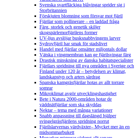
Svenska svartfläckiga blåvingar sprider sig i
Storbritannien
Förskjuten blomning som försvar mot fjäril
Fjärilar som pollinerare – en laddad fråga
Färg, storlek och genetik skiljer
skogspärlemorfjärilens former
UV-ljus avslöjar busksnabbvingens larver
Sydrovfjäril har smak för stadslivet
Handel med fjärilar omsätter miljontals dollar
Vätska i vingmembran kan ge fjärilsvingar färg
Drastisk minskning av danska habitatspecialister
Fjärilars spridning till nya områden i Sverige och
Finland under 120 år
– betydelsen av klimat,
landskapstyp och arters särdrag
Spanska kamgräsfjärilar hotas av allt torrare
somrar
Mikroklimat avgör utvecklingshastighet
Bete i Natura 2000-områden hotar de
väddnätfjärilar som ska skyddas
Nektar – tema med många variationer
Snabb anpassning till dagslängd hjälper
svingelgräsfjärilens spridning norrut
Fjärilslarvernas värdväxter– Mycket mer än en
midsommarbukett
Monarker migrerar söderut allt senare