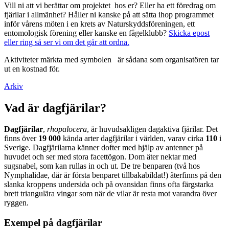
Vill ni att vi berättar om projektet hos er? Eller ha ett föredrag om
fjärilar i allmänhet? Håller ni kanske på att sätta ihop programmet
inför vårens möten i en krets av Naturskyddsföreningen, ett
entomologisk förening eller kanske en fågelklubb?
Skicka epost
eller ring så ser vi om det går att ordna.
Aktiviteter märkta med symbolen
är sådana som organisatören tar
ut en kostnad för.
Arkiv
Vad är dagfjärilar?
Dagfjärilar
,
rhopalocera
, är huvudsakligen dagaktiva fjärilar. Det
finns över
19 000
kända arter dagfjärilar i världen, varav cirka
110
i
Sverige. Dagfjärilarna känner dofter med hjälp av antenner på
huvudet och ser med stora facettögon. Dom äter nektar med
sugsnabel, som kan rullas in och ut. De tre benparen (två hos
Nymphalidae, där är första benparet tillbakabildat!) återfinns på den
slanka kroppens undersida och på ovansidan finns ofta färgstarka
brett triangulära vingar som när de vilar är resta mot varandra över
ryggen.
Exempel på dagfjärilar