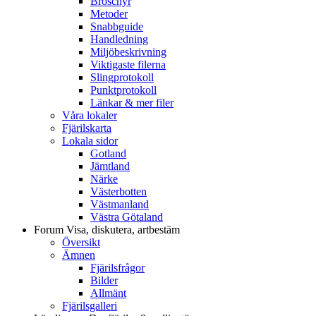
Broschyr
Metoder
Snabbguide
Handledning
Miljöbeskrivning
Viktigaste filerna
Slingprotokoll
Punktprotokoll
Länkar & mer filer
Våra lokaler
Fjärilskarta
Lokala sidor
Gotland
Jämtland
Närke
Västerbotten
Västmanland
Västra Götaland
Forum
Visa, diskutera, artbestäm
Översikt
Ämnen
Fjärilsfrågor
Bilder
Allmänt
Fjärilsgalleri