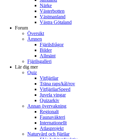
Närke
Västerbotten
Västmanland
Västra Götaland
Forum
Översikt
Ämnen
Fjärilsfrågor
Bilder
Allmänt
Fjärilsgalleri
Lär dig mer
Quiz
Vitfjärilar
Träna raps/kål/rov
VitfjärilarSpeed
Juvela vingar
Quizarkiv
Annan övervakning
Regionalt
Faunaväkteri
Internationellt
Atlasprojekt
Naturvård och fjärilar