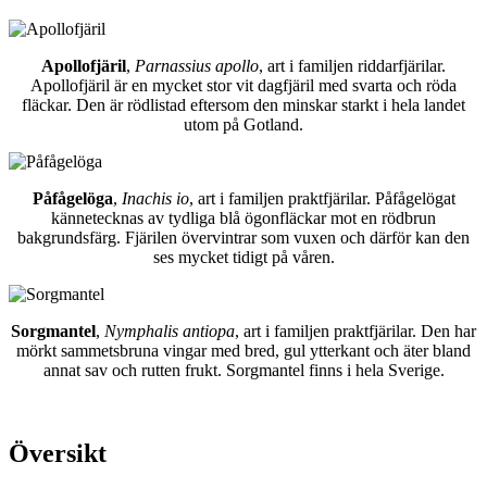
Apollofjäril
,
Parnassius apollo
, art i familjen riddarfjärilar.
Apollofjäril är en mycket stor vit dagfjäril med svarta och röda
fläckar. Den är rödlistad eftersom den minskar starkt i hela landet
utom på Gotland.
Påfågelöga
,
Inachis io
, art i familjen praktfjärilar. Påfågelögat
kännetecknas av tydliga blå ögonfläckar mot en rödbrun
bakgrundsfärg. Fjärilen övervintrar som vuxen och därför kan den
ses mycket tidigt på våren.
Sorgmantel
,
Nymphalis antiopa
, art i familjen praktfjärilar. Den har
mörkt sammetsbruna vingar med bred, gul ytterkant och äter bland
annat sav och rutten frukt. Sorgmantel finns i hela Sverige.
Översikt