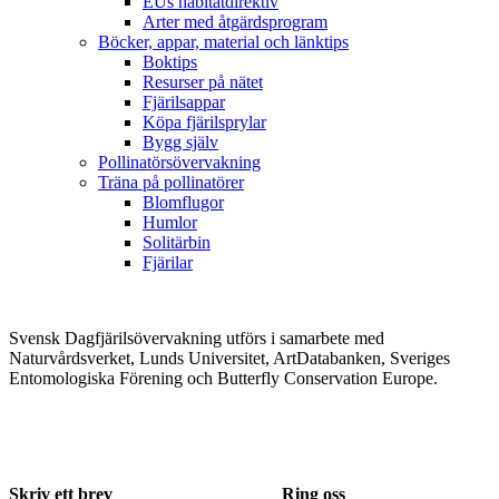
EUs habitatdirektiv
Arter med åtgärdsprogram
Böcker, appar, material och länktips
Boktips
Resurser på nätet
Fjärilsappar
Köpa fjärilsprylar
Bygg själv
Pollinatörsövervakning
Träna på pollinatörer
Blomflugor
Humlor
Solitärbin
Fjärilar
Svensk Dagfjärilsövervakning utförs i samarbete med
Naturvårdsverket, Lunds Universitet, ArtDatabanken, Sveriges
Entomologiska Förening och Butterfly Conservation Europe.
Skriv ett brev
Ring oss