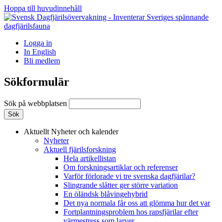
Hoppa till huvudinnehåll
Logga in
In English
Bli medlem
Sökformulär
Sök på webbplatsen
Aktuellt
Nyheter och kalender
Nyheter
Aktuell fjärilsforskning
Hela artikellistan
Om forskningsartiklar och referenser
Varför förlorade vi tre svenska dagfjärilar?
Slingrande slåtter ger större variation
En öländsk blåvingehybrid
Det nya normala får oss att glömma hur det var
Fortplantningsproblem hos rapsfjärilar efter
värmestress som larver