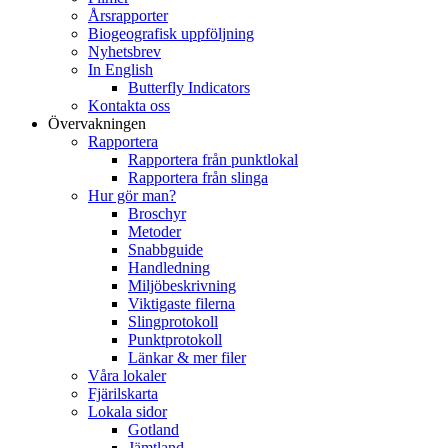
Årsrapporter
Biogeografisk uppföljning
Nyhetsbrev
In English
Butterfly Indicators
Kontakta oss
Övervakningen
Rapportera
Rapportera från punktlokal
Rapportera från slinga
Hur gör man?
Broschyr
Metoder
Snabbguide
Handledning
Miljöbeskrivning
Viktigaste filerna
Slingprotokoll
Punktprotokoll
Länkar & mer filer
Våra lokaler
Fjärilskarta
Lokala sidor
Gotland
Jämtland