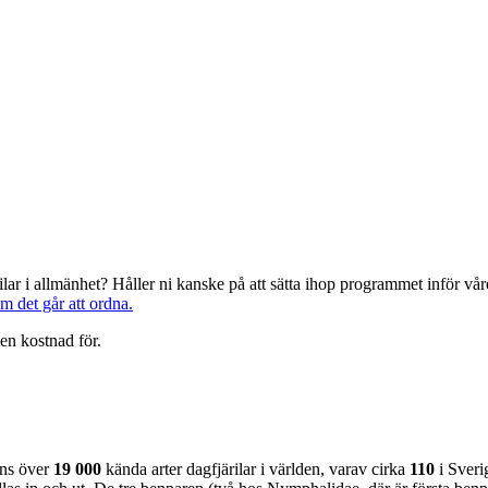
järilar i allmänhet? Håller ni kanske på att sätta ihop programmet inför 
om det går att ordna.
en kostnad för.
nns över
19 000
kända arter dagfjärilar i världen, varav cirka
110
i Sveri