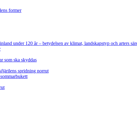
ilens former
 Finland under 120 år
– betydelsen av klimat, landskapstyp och arters sär
r
lar som ska skyddas
fjärilens spridning norrut
idsommarbukett
rut