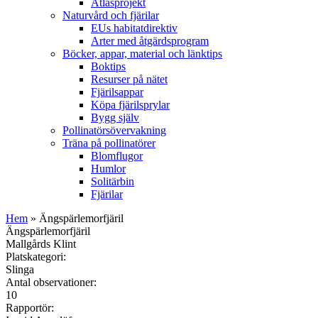
Atlasprojekt
Naturvård och fjärilar
EUs habitatdirektiv
Arter med åtgärdsprogram
Böcker, appar, material och länktips
Boktips
Resurser på nätet
Fjärilsappar
Köpa fjärilsprylar
Bygg själv
Pollinatörsövervakning
Träna på pollinatörer
Blomflugor
Humlor
Solitärbin
Fjärilar
Hem
» Ängspärlemorfjäril
Ängspärlemorfjäril
Mallgårds Klint
Platskategori:
Slinga
Antal observationer:
10
Rapportör: