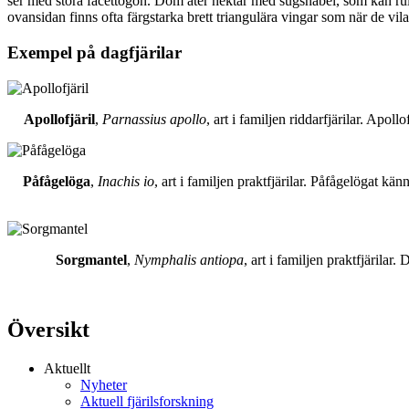
ser med stora facettögon. Dom äter nektar med sugsnabel, som kan rull
ovansidan finns ofta färgstarka brett triangulära vingar som när de vil
Exempel på dagfjärilar
Apollofjäril
,
Parnassius apollo
, art i familjen riddarfjärilar. Apol
Påfågelöga
,
Inachis io
, art i familjen praktfjärilar. Påfågelögat 
Sorgmantel
,
Nymphalis antiopa
, art i familjen praktfjärila
Översikt
Aktuellt
Nyheter
Aktuell fjärilsforskning