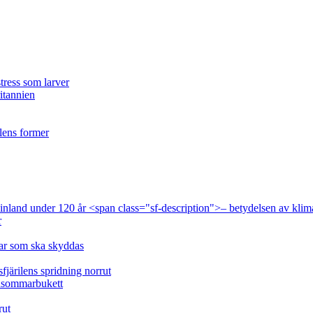
tress som larver
ritannien
ilens former
 Finland under 120 år <span class="sf-description">– betydelsen av klim
r
lar som ska skyddas
fjärilens spridning norrut
idsommarbukett
rut