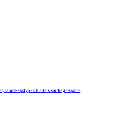
at, landskapstyp och arters särdrag</span>