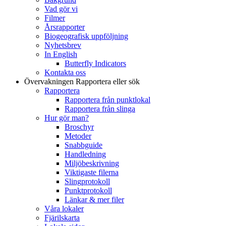
Vad gör vi
Filmer
Årsrapporter
Biogeografisk uppföljning
Nyhetsbrev
In English
Butterfly Indicators
Kontakta oss
Övervakningen
Rapportera eller sök
Rapportera
Rapportera från punktlokal
Rapportera från slinga
Hur gör man?
Broschyr
Metoder
Snabbguide
Handledning
Miljöbeskrivning
Viktigaste filerna
Slingprotokoll
Punktprotokoll
Länkar & mer filer
Våra lokaler
Fjärilskarta