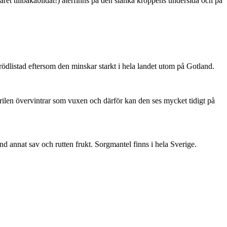
ret tillbakabildat!) återfinns på den slanka kroppens undersida och på
är rödlistad eftersom den minskar starkt i hela landet utom på Gotland.
ärilen övervintrar som vuxen och därför kan den ses mycket tidigt på
nd annat sav och rutten frukt. Sorgmantel finns i hela Sverige.