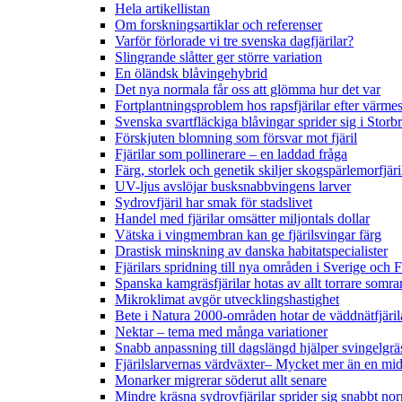
Hela artikellistan
Om forskningsartiklar och referenser
Varför förlorade vi tre svenska dagfjärilar?
Slingrande slåtter ger större variation
En öländsk blåvingehybrid
Det nya normala får oss att glömma hur det var
Fortplantningsproblem hos rapsfjärilar efter värmes
Svenska svartfläckiga blåvingar sprider sig i Storb
Förskjuten blomning som försvar mot fjäril
Fjärilar som pollinerare – en laddad fråga
Färg, storlek och genetik skiljer skogspärlemorfjär
UV-ljus avslöjar busksnabbvingens larver
Sydrovfjäril har smak för stadslivet
Handel med fjärilar omsätter miljontals dollar
Vätska i vingmembran kan ge fjärilsvingar färg
Drastisk minskning av danska habitatspecialister
Fjärilars spridning till nya områden i Sverige och
Spanska kamgräsfjärilar hotas av allt torrare somra
Mikroklimat avgör utvecklingshastighet
Bete i Natura 2000-områden hotar de väddnätfjäri
Nektar – tema med många variationer
Snabb anpassning till dagslängd hjälper svingelgräs
Fjärilslarvernas värdväxter– Mycket mer än en m
Monarker migrerar söderut allt senare
Mindre kräsna sydrovfjärilar sprider sig snabbt nor