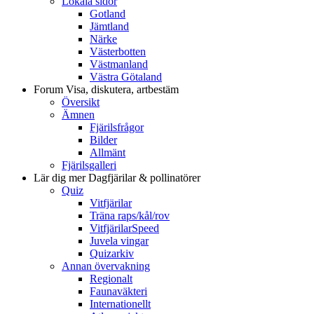
Lokala sidor
Gotland
Jämtland
Närke
Västerbotten
Västmanland
Västra Götaland
Forum
Visa, diskutera, artbestäm
Översikt
Ämnen
Fjärilsfrågor
Bilder
Allmänt
Fjärilsgalleri
Lär dig mer
Dagfjärilar & pollinatörer
Quiz
Vitfjärilar
Träna raps/kål/rov
VitfjärilarSpeed
Juvela vingar
Quizarkiv
Annan övervakning
Regionalt
Faunaväkteri
Internationellt