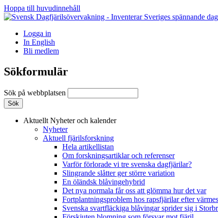
Hoppa till huvudinnehåll
Logga in
In English
Bli medlem
Sökformulär
Sök på webbplatsen
Aktuellt
Nyheter och kalender
Nyheter
Aktuell fjärilsforskning
Hela artikellistan
Om forskningsartiklar och referenser
Varför förlorade vi tre svenska dagfjärilar?
Slingrande slåtter ger större variation
En öländsk blåvingehybrid
Det nya normala får oss att glömma hur det var
Fortplantningsproblem hos rapsfjärilar efter värmes
Svenska svartfläckiga blåvingar sprider sig i Storb
Förskjuten blomning som försvar mot fjäril