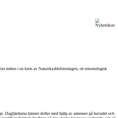
vårens möten i en krets av Naturskyddsföreningen, ett entomologisk
ge. Dagfjärilarna känner dofter med hjälp av antenner på huvudet och