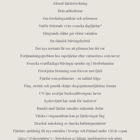
Aktuell fjärilsforskning
Hela artikellistan
Om forskningsartiklar och referenser
Varför förlorade vi tre svenska dagfjärilar?
Slingrande slåtter ger större variation
En öländsk blåvingehybrid
Det nya normala får oss att glömma hur det var
Fortplantningsproblem hos rapsfjärilar efter värmestress som larver
Svenska svartfläckiga blåvingar sprider sig i Storbritannien
Förskjuten blomning som försvar mot fjäril
Fjärilar som pollinerare – en laddad fråga
Färg, storlek och genetik skiljer skogspärlemorfjärilens former
UV-ljus avslöjar busksnabbvingens larver
Sydrovfjäril har smak för stadslivet
Handel med fjärilar omsätter miljontals dollar
Vätska i vingmembran kan ge fjärilsvingar färg
Drastisk minskning av danska habitatspecialister
Fjärilars spridning till nya områden i Sverige och Finland under 120 år <span
class="sf-description">– betydelsen av klimat, landskapstyp och arters