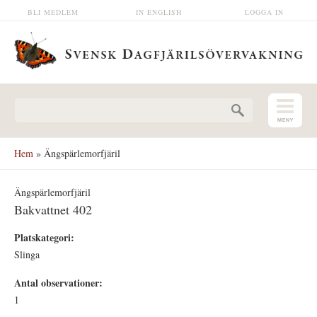
Hoppa till huvudinnehåll
BLI MEDLEM
IN ENGLISH
LOGGA IN
Sökformulär
Hem
» Ängspärlemorfjäril
Ängspärlemorfjäril
Bakvattnet 402
Platskategori:
Slinga
Antal observationer:
1