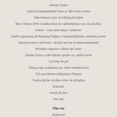
särdrag</span>
Spanska kamgräsfjärilar hotas av allt torrare somrar
Mikroklimat avgör utvecklingshastighet
Bete i Natura 2000-områden hotar de väddnätfjärilar som ska skyddas
Nektar – tema med många variationer
Snabb anpassning till dagslängd hjälper svingelgräsfjärilens spridning norrut
Fjärilslarvernas värdväxter– Mycket mer än en midsommarbukett
Monarker migrerar söderut allt senare
Mindre kräsna sydrovfjärilar sprider sig snabbt norrut
Vad tittar du på?
Många slags pollinerare ger större bomullsskörd
Två generationer påfågelöga i Belgien
Vackra fjärilar skyddas oftare än alldagliga
Kalender
Anmäl dig här!
Din sida
Om oss
Bakgrund