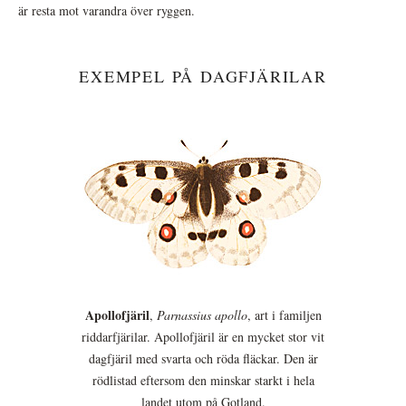
är resta mot varandra över ryggen.
EXEMPEL PÅ DAGFJÄRILAR
Apollofjäril
,
Parnassius apollo
, art i familjen
riddarfjärilar. Apollofjäril är en mycket stor vit
dagfjäril med svarta och röda fläckar. Den är
rödlistad eftersom den minskar starkt i hela
landet utom på Gotland.