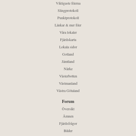
Viktigaste filerna
Slingprotokoll
Punktprotokoll
Länkar & mer filer
Våra lokaler
Fjärilskarta
Lokala sidor
Gotland
Jämtland
Närke
Västerbotten
Västmanland
Västra Götaland
Forum
Översikt
Ämnen
Fjärilsfrågor
Bilder