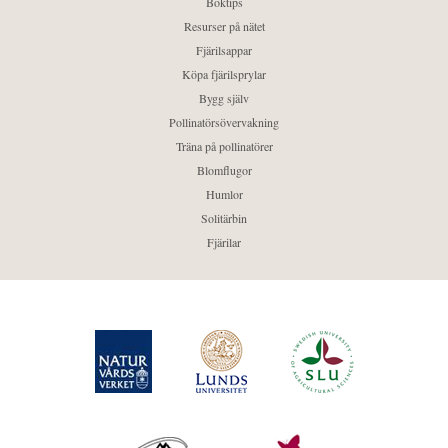
Boktips
Resurser på nätet
Fjärilsappar
Köpa fjärilsprylar
Bygg själv
Pollinatörsövervakning
Träna på pollinatörer
Blomflugor
Humlor
Solitärbin
Fjärilar