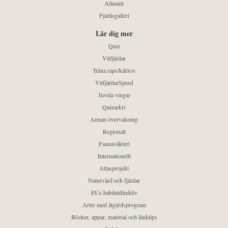
Allmänt
Fjärilsgalleri
Lär dig mer
Quiz
Vitfjärilar
Träna raps/kål/rov
VitfjärilarSpeed
Juvela vingar
Quizarkiv
Annan övervakning
Regionalt
Faunaväkteri
Internationellt
Atlasprojekt
Naturvård och fjärilar
EUs habitatdirektiv
Arter med åtgärdsprogram
Böcker, appar, material och länktips