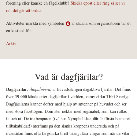
förening eller kanske en fågelklubb?
Skicka epost eller ring så ser vi
om det går att ordna.
Aktiviteter märkta med symbolen
är sådana som organisatören tar ut
en kostnad för.
Arkiv
Vad är dagfjärilar?
Dagfjärilar
,
rhopalocera
, är huvudsakligen dagaktiva fjärilar. Det finns
19 000
110
över
kända arter dagfjärilar i världen, varav cirka
i Sverige.
Dagfjärilarna känner dofter med hjälp av antenner på huvudet och ser
med stora facettögon. Dom äter nektar med sugsnabel, som kan rullas
in och ut. De tre benparen (två hos Nymphalidae, där är första benparet
tillbakabildat!) återfinns på den slanka kroppens undersida och på
ovansidan finns ofta färgstarka brett triangulära vingar som när de vilar