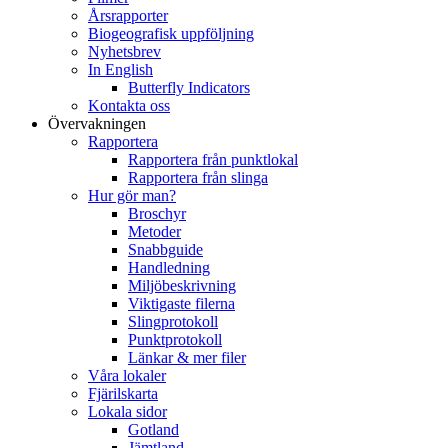
Årsrapporter
Biogeografisk uppföljning
Nyhetsbrev
In English
Butterfly Indicators
Kontakta oss
Övervakningen
Rapportera
Rapportera från punktlokal
Rapportera från slinga
Hur gör man?
Broschyr
Metoder
Snabbguide
Handledning
Miljöbeskrivning
Viktigaste filerna
Slingprotokoll
Punktprotokoll
Länkar & mer filer
Våra lokaler
Fjärilskarta
Lokala sidor
Gotland
Jämtland