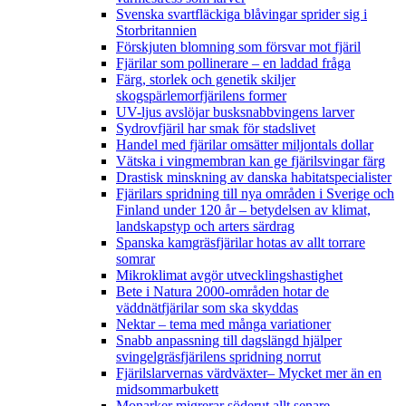
Svenska svartfläckiga blåvingar sprider sig i
Storbritannien
Förskjuten blomning som försvar mot fjäril
Fjärilar som pollinerare – en laddad fråga
Färg, storlek och genetik skiljer
skogspärlemorfjärilens former
UV-ljus avslöjar busksnabbvingens larver
Sydrovfjäril har smak för stadslivet
Handel med fjärilar omsätter miljontals dollar
Vätska i vingmembran kan ge fjärilsvingar färg
Drastisk minskning av danska habitatspecialister
Fjärilars spridning till nya områden i Sverige och
Finland under 120 år
– betydelsen av klimat,
landskapstyp och arters särdrag
Spanska kamgräsfjärilar hotas av allt torrare
somrar
Mikroklimat avgör utvecklingshastighet
Bete i Natura 2000-områden hotar de
väddnätfjärilar som ska skyddas
Nektar – tema med många variationer
Snabb anpassning till dagslängd hjälper
svingelgräsfjärilens spridning norrut
Fjärilslarvernas värdväxter– Mycket mer än en
midsommarbukett
Monarker migrerar söderut allt senare