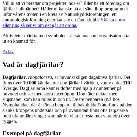
Vill ni att vi berättar om projektet hos er? Eller ha ett föredrag om
fjärilar i allmänhet? Håller ni kanske på att sätta ihop programmet
inför vårens möten i en krets av Naturskyddsföreningen, ett
entomologisk förening eller kanske en fågelklubb?
Skicka epost
eller ring så ser vi om det går att ordna.
Aktiviteter märkta med symbolen
är sådana som organisatören tar
ut en kostnad för.
Arkiv
Vad är dagfjärilar?
Dagfjärilar
,
rhopalocera
, är huvudsakligen dagaktiva fjärilar. Det
finns över
19 000
kända arter dagfjärilar i världen, varav cirka
110
i
Sverige. Dagfjärilarna känner dofter med hjälp av antenner på
huvudet och ser med stora facettögon. Dom äter nektar med
sugsnabel, som kan rullas in och ut. De tre benparen (två hos
Nymphalidae, där är första benparet tillbakabildat!) återfinns på den
slanka kroppens undersida och på ovansidan finns ofta färgstarka
brett triangulära vingar som när de vilar är resta mot varandra över
ryggen.
Exempel på dagfjärilar