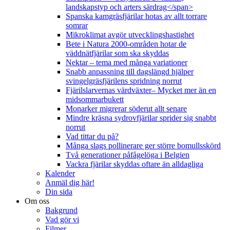
landskapstyp och arters särdrag</span>
Spanska kamgräsfjärilar hotas av allt torrare
somrar
Mikroklimat avgör utvecklingshastighet
Bete i Natura 2000-områden hotar de
väddnätfjärilar som ska skyddas
Nektar – tema med många variationer
Snabb anpassning till dagslängd hjälper
svingelgräsfjärilens spridning norrut
Fjärilslarvernas värdväxter– Mycket mer än en
midsommarbukett
Monarker migrerar söderut allt senare
Mindre kräsna sydrovfjärilar sprider sig snabbt
norrut
Vad tittar du på?
Många slags pollinerare ger större bomullsskörd
Två generationer påfågelöga i Belgien
Vackra fjärilar skyddas oftare än alldagliga
Kalender
Anmäl dig här!
Din sida
Om oss
Bakgrund
Vad gör vi
Filmer