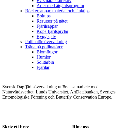
EUs habitatdirektiv
Arter med åtgärdsprogram
Böcker, appar, material och länktips
Boktips
Resurser på nätet
Fjärilsappar
Köpa fjärilsprylar
Bygg själv
Pollinatörsövervakning
Träna på pollinatörer
Blomflugor
Humlor
Solitärbin
Fjärilar
Svensk Dagfjärilsövervakning utförs i samarbete med
Naturvårdsverket, Lunds Universitet, ArtDatabanken, Sveriges
Entomologiska Förening och Butterfly Conservation Europe.
Skriv ett brev
Ring oss