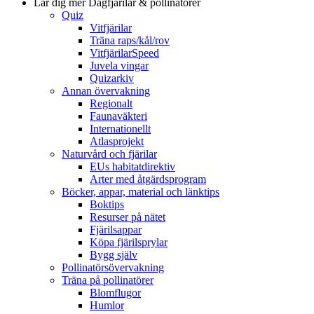
Lär dig mer
Dagfjärilar & pollinatörer
Quiz
Vitfjärilar
Träna raps/kål/rov
VitfjärilarSpeed
Juvela vingar
Quizarkiv
Annan övervakning
Regionalt
Faunaväkteri
Internationellt
Atlasprojekt
Naturvård och fjärilar
EUs habitatdirektiv
Arter med åtgärdsprogram
Böcker, appar, material och länktips
Boktips
Resurser på nätet
Fjärilsappar
Köpa fjärilsprylar
Bygg själv
Pollinatörsövervakning
Träna på pollinatörer
Blomflugor
Humlor