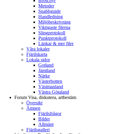
Broschyr
Metoder
Snabbguide
Handledning
Miljöbeskrivning
Viktigaste filerna
Slingprotokoll
Punktprotokoll
Länkar & mer filer
Våra lokaler
Fjärilskarta
Lokala sidor
Gotland
Jämtland
Närke
Västerbotten
Västmanland
Västra Götaland
Forum
Visa, diskutera, artbestäm
Översikt
Ämnen
Fjärilsfrågor
Bilder
Allmänt
Fjärilsgalleri