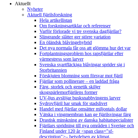
Aktuellt
Nyheter
Aktuell fjärilsforskning
Hela artikellistan
Om forskningsartiklar och referenser
Varför förlorade vi tre svenska dagfjärilar?
Slingrande slåtter ger större variation
En öländsk blåvingehybrid
Det nya normala får oss att glömma hur det var
Fortplantningsproblem hos rapsfjärilar efter
värmestress som larver
Svenska svartfläckiga blåvingar sprider sig i
Storbritannien
Förskjuten blomning som försvar mot fjäril
Fjärilar som pollinerare – en laddad fråga
Färg, storlek och genetik skiljer
skogspärlemorfjärilens former
UV-ljus avslöjar busksnabbvingens larver
Sydrovfjäril har smak för stadslivet
Handel med fjärilar omsätter miljontals dollar
Vätska i vingmembran kan ge fjärilsvingar färg
Drastisk minskning av danska habitatspecialister
Fjärilars spridning till nya områden i Sverige och
Finland under 120 år <span class="sf-
description">– betydelsen av klimat,