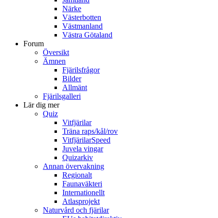
Närke
Västerbotten
Västmanland
Västra Götaland
Forum
Översikt
Ämnen
Fjärilsfrågor
Bilder
Allmänt
Fjärilsgalleri
Lär dig mer
Quiz
Vitfjärilar
Träna raps/kål/rov
VitfjärilarSpeed
Juvela vingar
Quizarkiv
Annan övervakning
Regionalt
Faunaväkteri
Internationellt
Atlasprojekt
Naturvård och fjärilar