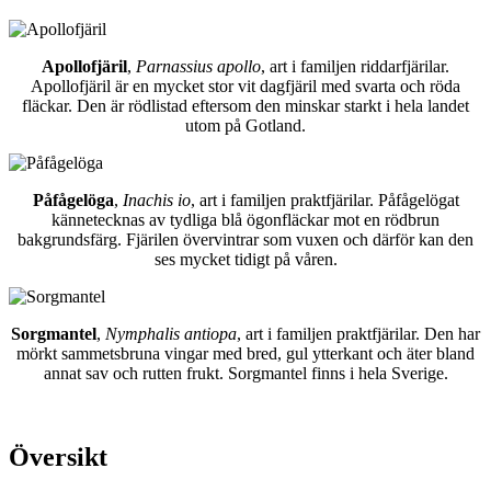
Apollofjäril
,
Parnassius apollo
, art i familjen riddarfjärilar.
Apollofjäril är en mycket stor vit dagfjäril med svarta och röda
fläckar. Den är rödlistad eftersom den minskar starkt i hela landet
utom på Gotland.
Påfågelöga
,
Inachis io
, art i familjen praktfjärilar. Påfågelögat
kännetecknas av tydliga blå ögonfläckar mot en rödbrun
bakgrundsfärg. Fjärilen övervintrar som vuxen och därför kan den
ses mycket tidigt på våren.
Sorgmantel
,
Nymphalis antiopa
, art i familjen praktfjärilar. Den har
mörkt sammetsbruna vingar med bred, gul ytterkant och äter bland
annat sav och rutten frukt. Sorgmantel finns i hela Sverige.
Översikt