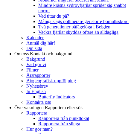
Mindre kräsna sydrovfjärilar sprider sig snabbt
norrut
Vad tittar du på?
Många slags pollinerare ger större bomullsskörd
Två generationer påfågelöga i Belgien
Vackra fjärilar skyddas oftare än alldagliga
Kalender
Anmäl dig här!
Din sida
Om oss
Kontakt och bakgrund
Bakgrund
Vad gör vi
Filmer
Årsrapporter
Biogeografisk uppföljning
Nyhetsbrev
In English
Butterfly Indicators
Kontakta oss
Övervakningen
Rapportera eller sök
Rapportera
Rapportera från punktlokal
Rapportera från slinga
Hur gör man?