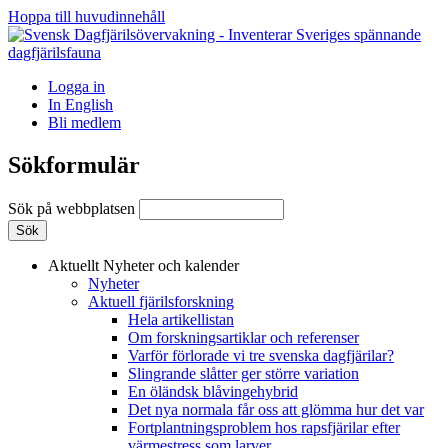
Hoppa till huvudinnehåll
Logga in
In English
Bli medlem
Sökformulär
Sök på webbplatsen
Aktuellt
Nyheter och kalender
Nyheter
Aktuell fjärilsforskning
Hela artikellistan
Om forskningsartiklar och referenser
Varför förlorade vi tre svenska dagfjärilar?
Slingrande slåtter ger större variation
En öländsk blåvingehybrid
Det nya normala får oss att glömma hur det var
Fortplantningsproblem hos rapsfjärilar efter
värmestress som larver