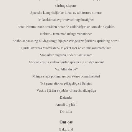
särdrag</span>
Spanska kamgräsfjärilar hotas av allt torrare somrar
Mikroklimat avgör utvecklingshastighet
Bete i Natura 2000-områden hotar de väddnätfjärilar som ska skyddas
Nektar – tema med många variationer
Snabb anpassning till dagslängd hjälper svingelgräsfjärilens spridning norrut
Fjärilslarvernas värdväxter– Mycket mer än en midsommarbukett
Monarker migrerar söderut allt senare
Mindre kräsna sydrovfjärilar sprider sig snabbt norrut
Vad tittar du på?
Många slags pollinerare ger större bomullsskörd
Två generationer påfågelöga i Belgien
Vackra fjärilar skyddas oftare än alldagliga
Kalender
Anmäl dig här!
Din sida
Om oss
Bakgrund