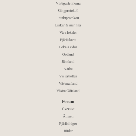
Viktigaste filerna
Slingprotokoll
Punktprotokoll
Länkar & mer filer
Våra lokaler
Fjärilskarta
Lokala sidor
Gotland
Jämtland
Närke
Västerbotten
Västmanland
Västra Götaland
Forum
Översikt
Ämnen
Fjärilsfrågor
Bilder