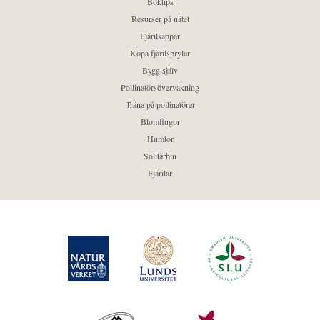
Boktips
Resurser på nätet
Fjärilsappar
Köpa fjärilsprylar
Bygg själv
Pollinatörsövervakning
Träna på pollinatörer
Blomflugor
Humlor
Solitärbin
Fjärilar