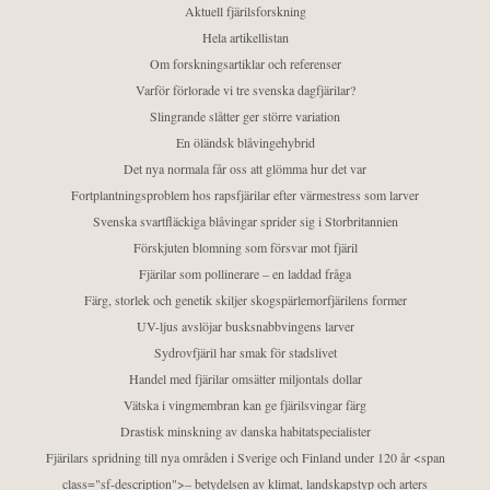
Aktuell fjärilsforskning
Hela artikellistan
Om forskningsartiklar och referenser
Varför förlorade vi tre svenska dagfjärilar?
Slingrande slåtter ger större variation
En öländsk blåvingehybrid
Det nya normala får oss att glömma hur det var
Fortplantningsproblem hos rapsfjärilar efter värmestress som larver
Svenska svartfläckiga blåvingar sprider sig i Storbritannien
Förskjuten blomning som försvar mot fjäril
Fjärilar som pollinerare – en laddad fråga
Färg, storlek och genetik skiljer skogspärlemorfjärilens former
UV-ljus avslöjar busksnabbvingens larver
Sydrovfjäril har smak för stadslivet
Handel med fjärilar omsätter miljontals dollar
Vätska i vingmembran kan ge fjärilsvingar färg
Drastisk minskning av danska habitatspecialister
Fjärilars spridning till nya områden i Sverige och Finland under 120 år <span
class="sf-description">– betydelsen av klimat, landskapstyp och arters