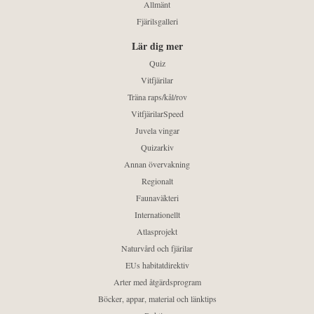
Allmänt
Fjärilsgalleri
Lär dig mer
Quiz
Vitfjärilar
Träna raps/kål/rov
VitfjärilarSpeed
Juvela vingar
Quizarkiv
Annan övervakning
Regionalt
Faunaväkteri
Internationellt
Atlasprojekt
Naturvård och fjärilar
EUs habitatdirektiv
Arter med åtgärdsprogram
Böcker, appar, material och länktips