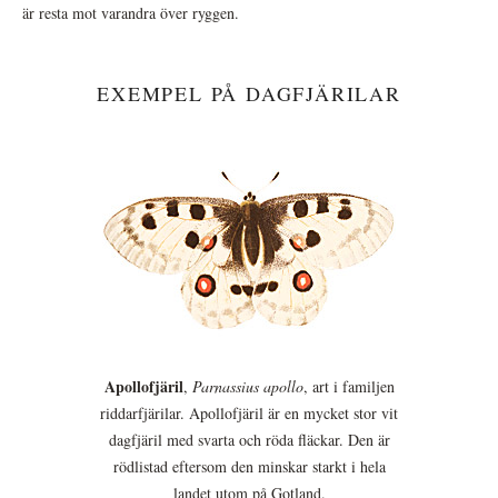
är resta mot varandra över ryggen.
EXEMPEL PÅ DAGFJÄRILAR
Apollofjäril
,
Parnassius apollo
, art i familjen
riddarfjärilar. Apollofjäril är en mycket stor vit
dagfjäril med svarta och röda fläckar. Den är
rödlistad eftersom den minskar starkt i hela
landet utom på Gotland.