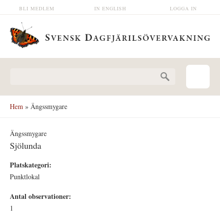
Hoppa till huvudinnehåll
BLI MEDLEM
IN ENGLISH
LOGGA IN
Sökformulär
Hem
» Ängssmygare
Ängssmygare
Sjölunda
Platskategori:
Punktlokal
Antal observationer:
1