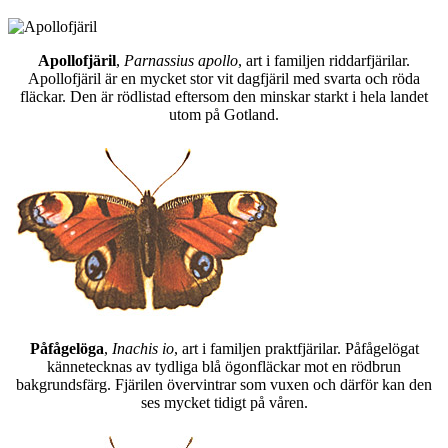
Apollofjäril
,
Parnassius apollo
, art i familjen riddarfjärilar.
Apollofjäril är en mycket stor vit dagfjäril med svarta och röda
fläckar. Den är rödlistad eftersom den minskar starkt i hela landet
utom på Gotland.
Påfågelöga
,
Inachis io
, art i familjen praktfjärilar. Påfågelögat
kännetecknas av tydliga blå ögonfläckar mot en rödbrun
bakgrundsfärg. Fjärilen övervintrar som vuxen och därför kan den
ses mycket tidigt på våren.