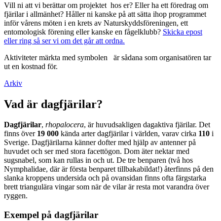
Vill ni att vi berättar om projektet hos er? Eller ha ett föredrag om
fjärilar i allmänhet? Håller ni kanske på att sätta ihop programmet
inför vårens möten i en krets av Naturskyddsföreningen, ett
entomologisk förening eller kanske en fågelklubb?
Skicka epost
eller ring så ser vi om det går att ordna.
Aktiviteter märkta med symbolen
är sådana som organisatören tar
ut en kostnad för.
Arkiv
Vad är dagfjärilar?
Dagfjärilar
,
rhopalocera
, är huvudsakligen dagaktiva fjärilar. Det
finns över
19 000
kända arter dagfjärilar i världen, varav cirka
110
i
Sverige. Dagfjärilarna känner dofter med hjälp av antenner på
huvudet och ser med stora facettögon. Dom äter nektar med
sugsnabel, som kan rullas in och ut. De tre benparen (två hos
Nymphalidae, där är första benparet tillbakabildat!) återfinns på den
slanka kroppens undersida och på ovansidan finns ofta färgstarka
brett triangulära vingar som när de vilar är resta mot varandra över
ryggen.
Exempel på dagfjärilar