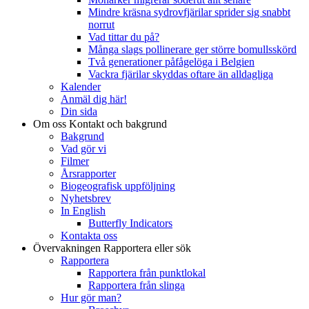
Mindre kräsna sydrovfjärilar sprider sig snabbt
norrut
Vad tittar du på?
Många slags pollinerare ger större bomullsskörd
Två generationer påfågelöga i Belgien
Vackra fjärilar skyddas oftare än alldagliga
Kalender
Anmäl dig här!
Din sida
Om oss
Kontakt och bakgrund
Bakgrund
Vad gör vi
Filmer
Årsrapporter
Biogeografisk uppföljning
Nyhetsbrev
In English
Butterfly Indicators
Kontakta oss
Övervakningen
Rapportera eller sök
Rapportera
Rapportera från punktlokal
Rapportera från slinga
Hur gör man?