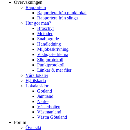
Övervakningen
Rapportera
Rapportera från punktlokal
Rapportera från slinga
Hur gör man?
Broschyr
Metoder
Snabbguide
Handledning
Miljöbeskrivning
Viktigaste filerna
Slingprotokoll
Punktprotokoll
Länkar & mer filer
Våra lokaler
Fjärilskarta
Lokala sidor
Gotland
Jämtland
Närke
Västerbotten
Västmanland
Västra Götaland
Forum
Översikt