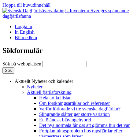
Hoppa till huvudinnehåll
Logga in
In English
Bli medlem
Sökformulär
Sök på webbplatsen
Aktuellt
Nyheter och kalender
Nyheter
Aktuell fjärilsforskning
Hela artikellistan
Om forskningsartiklar och referenser
Varför förlorade vi tre svenska dagfjärilar?
Slingrande slåtter ger större variation
En öländsk blåvingehybrid
Det nya normala får oss att glömma hur det var
Fortplantningsproblem hos rapsfjärilar efter
värmestress som larver