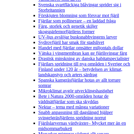
Svenska svartfläckiga blåvingar sprider sig i
Storbritannien
Förskjuten blomning som försvar mot fjäril
Fjärilar som pollinerare – en laddad fråga
Färg, storlek och genetik skiljer
skogspärlemorfjärilens former
UV-ljus avslöjar busksnabbvingens larver
Sydrovfjäril har smak för stadslivet
Handel med fjärilar omsätter miljontals dollar
Vätska i vingmembran kan ge fjärilsvingar färg
Drastisk minskning av danska habitatspecialister
Fjärilars spridning till nya områden i Sverige och
Finland under 120 år
– betydelsen av klimat,
landskapstyp och arters särdrag
Spanska kamgräsfjärilar hotas av allt torrare
somrar
Mikroklimat avgör utvecklingshastighet
Bete i Natura 2000-områden hotar de
väddnätfjärilar som ska skyddas
Nektar – tema med många variationer
Snabb anpassning till dagslängd hjälper
svingelgräsfjärilens spridning norrut
Fjärilslarvernas värdväxter– Mycket mer än en
midsommarbukett
Monarker migrerar söderut allt senare