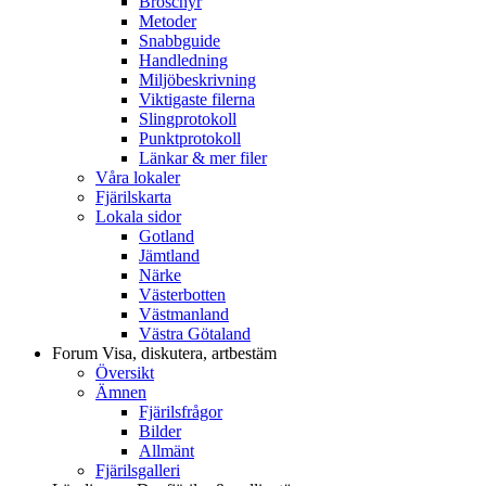
Broschyr
Metoder
Snabbguide
Handledning
Miljöbeskrivning
Viktigaste filerna
Slingprotokoll
Punktprotokoll
Länkar & mer filer
Våra lokaler
Fjärilskarta
Lokala sidor
Gotland
Jämtland
Närke
Västerbotten
Västmanland
Västra Götaland
Forum
Visa, diskutera, artbestäm
Översikt
Ämnen
Fjärilsfrågor
Bilder
Allmänt
Fjärilsgalleri