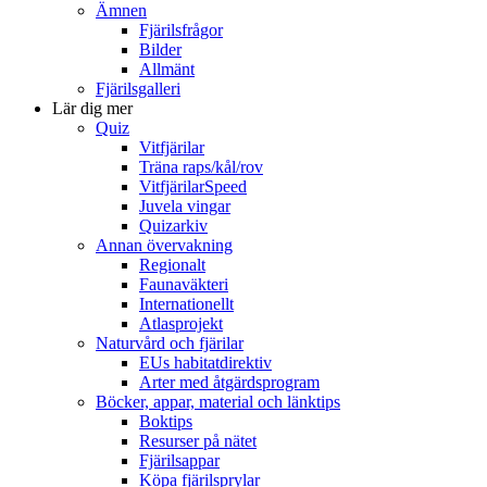
Ämnen
Fjärilsfrågor
Bilder
Allmänt
Fjärilsgalleri
Lär dig mer
Quiz
Vitfjärilar
Träna raps/kål/rov
VitfjärilarSpeed
Juvela vingar
Quizarkiv
Annan övervakning
Regionalt
Faunaväkteri
Internationellt
Atlasprojekt
Naturvård och fjärilar
EUs habitatdirektiv
Arter med åtgärdsprogram
Böcker, appar, material och länktips
Boktips
Resurser på nätet
Fjärilsappar
Köpa fjärilsprylar