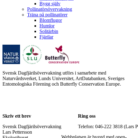
Bygg själv
Pollinatörsövervakning
Träna på pollinatörer
Blomflugor
Humlor
Solitärbin
Fjärilar
Svensk Dagfjärilsövervakning utförs i samarbete med
Naturvårdsverket, Lunds Universitet, ArtDatabanken, Sveriges
Entomologiska Förening och Butterfly Conservation Europe.
Skriv ett brev
Ring oss
Svensk Dagfjärilsövervakning
Telefon: 046-222 3818 (Lars P
Lars Pettersson
Webbplatsen är byggd med open-
Ekologihuset