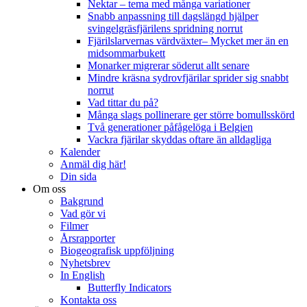
Nektar – tema med många variationer
Snabb anpassning till dagslängd hjälper
svingelgräsfjärilens spridning norrut
Fjärilslarvernas värdväxter– Mycket mer än en
midsommarbukett
Monarker migrerar söderut allt senare
Mindre kräsna sydrovfjärilar sprider sig snabbt
norrut
Vad tittar du på?
Många slags pollinerare ger större bomullsskörd
Två generationer påfågelöga i Belgien
Vackra fjärilar skyddas oftare än alldagliga
Kalender
Anmäl dig här!
Din sida
Om oss
Bakgrund
Vad gör vi
Filmer
Årsrapporter
Biogeografisk uppföljning
Nyhetsbrev
In English
Butterfly Indicators
Kontakta oss