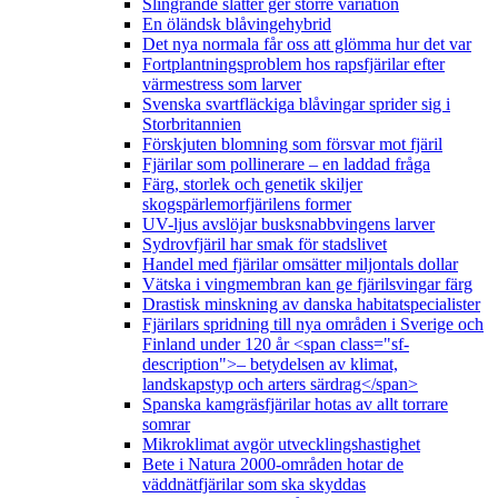
Slingrande slåtter ger större variation
En öländsk blåvingehybrid
Det nya normala får oss att glömma hur det var
Fortplantningsproblem hos rapsfjärilar efter
värmestress som larver
Svenska svartfläckiga blåvingar sprider sig i
Storbritannien
Förskjuten blomning som försvar mot fjäril
Fjärilar som pollinerare – en laddad fråga
Färg, storlek och genetik skiljer
skogspärlemorfjärilens former
UV-ljus avslöjar busksnabbvingens larver
Sydrovfjäril har smak för stadslivet
Handel med fjärilar omsätter miljontals dollar
Vätska i vingmembran kan ge fjärilsvingar färg
Drastisk minskning av danska habitatspecialister
Fjärilars spridning till nya områden i Sverige och
Finland under 120 år <span class="sf-
description">– betydelsen av klimat,
landskapstyp och arters särdrag</span>
Spanska kamgräsfjärilar hotas av allt torrare
somrar
Mikroklimat avgör utvecklingshastighet
Bete i Natura 2000-områden hotar de
väddnätfjärilar som ska skyddas