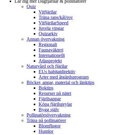
Lär dig mer
Dagfjärilar & pollinatörer
Quiz
Vitfjärilar
Träna raps/kål/rov
VitfjärilarSpeed
Juvela vingar
Quizarkiv
Annan övervakning
Regionalt
Faunaväkteri
Internationellt
Atlasprojekt
Naturvård och fjärilar
EUs habitatdirektiv
Arter med åtgärdsprogram
Böcker, appar, material och länktips
Boktips
Resurser på nätet
Fjärilsappar
Köpa fjärilsprylar
Bygg själv
Pollinatörsövervakning
Träna på pollinatörer
Blomflugor
Humlor