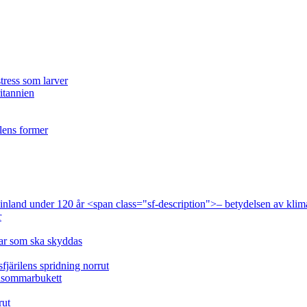
tress som larver
ritannien
ilens former
 Finland under 120 år <span class="sf-description">– betydelsen av klim
r
lar som ska skyddas
fjärilens spridning norrut
idsommarbukett
rut