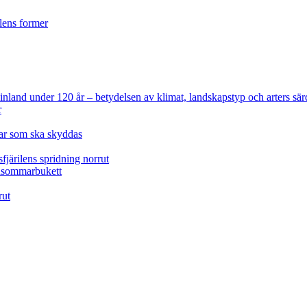
ilens former
 Finland under 120 år
– betydelsen av klimat, landskapstyp och arters sär
r
lar som ska skyddas
fjärilens spridning norrut
idsommarbukett
rut