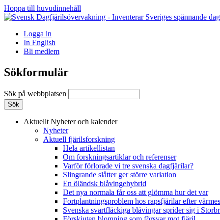
Hoppa till huvudinnehåll
Logga in
In English
Bli medlem
Sökformulär
Sök på webbplatsen
Aktuellt
Nyheter och kalender
Nyheter
Aktuell fjärilsforskning
Hela artikellistan
Om forskningsartiklar och referenser
Varför förlorade vi tre svenska dagfjärilar?
Slingrande slåtter ger större variation
En öländsk blåvingehybrid
Det nya normala får oss att glömma hur det var
Fortplantningsproblem hos rapsfjärilar efter värmes
Svenska svartfläckiga blåvingar sprider sig i Storb
Förskjuten blomning som försvar mot fjäril