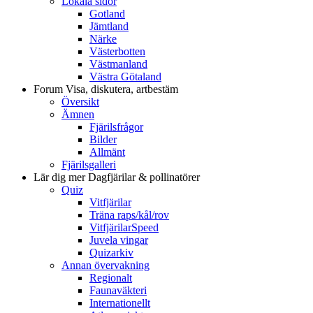
Lokala sidor
Gotland
Jämtland
Närke
Västerbotten
Västmanland
Västra Götaland
Forum
Visa, diskutera, artbestäm
Översikt
Ämnen
Fjärilsfrågor
Bilder
Allmänt
Fjärilsgalleri
Lär dig mer
Dagfjärilar & pollinatörer
Quiz
Vitfjärilar
Träna raps/kål/rov
VitfjärilarSpeed
Juvela vingar
Quizarkiv
Annan övervakning
Regionalt
Faunaväkteri
Internationellt