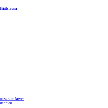
tress som larver
ritannien