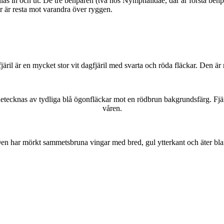
as in och ut. De tre benparen (två hos Nymphalidae, där är första benpa
ar är resta mot varandra över ryggen.
lofjäril är en mycket stor vit dagfjäril med svarta och röda fläckar. Den 
kännetecknas av tydliga blå ögonfläckar mot en rödbrun bakgrundsfärg. Fj
våren.
r. Den har mörkt sammetsbruna vingar med bred, gul ytterkant och äter bla