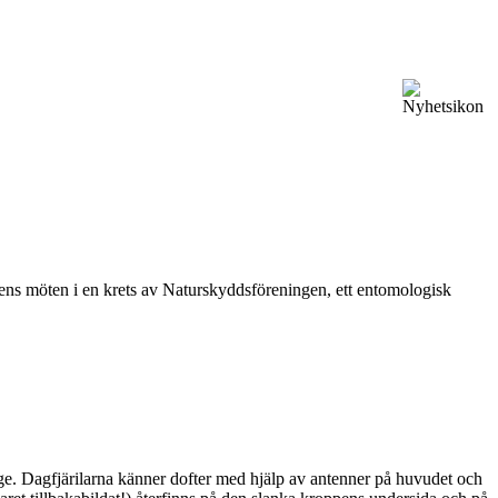
vårens möten i en krets av Naturskyddsföreningen, ett entomologisk
ge. Dagfjärilarna känner dofter med hjälp av antenner på huvudet och