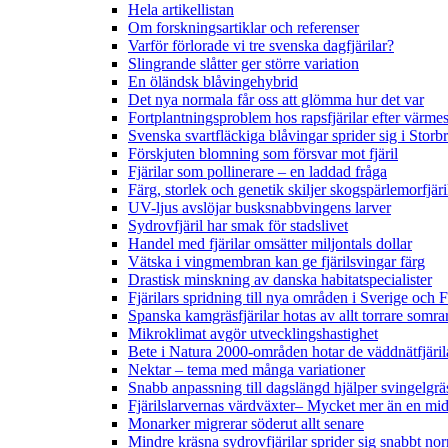
Hela artikellistan
Om forskningsartiklar och referenser
Varför förlorade vi tre svenska dagfjärilar?
Slingrande slåtter ger större variation
En öländsk blåvingehybrid
Det nya normala får oss att glömma hur det var
Fortplantningsproblem hos rapsfjärilar efter värmes
Svenska svartfläckiga blåvingar sprider sig i Storb
Förskjuten blomning som försvar mot fjäril
Fjärilar som pollinerare – en laddad fråga
Färg, storlek och genetik skiljer skogspärlemorfjär
UV-ljus avslöjar busksnabbvingens larver
Sydrovfjäril har smak för stadslivet
Handel med fjärilar omsätter miljontals dollar
Vätska i vingmembran kan ge fjärilsvingar färg
Drastisk minskning av danska habitatspecialister
Fjärilars spridning till nya områden i Sverige och
Spanska kamgräsfjärilar hotas av allt torrare somra
Mikroklimat avgör utvecklingshastighet
Bete i Natura 2000-områden hotar de väddnätfjäri
Nektar – tema med många variationer
Snabb anpassning till dagslängd hjälper svingelgräs
Fjärilslarvernas värdväxter– Mycket mer än en m
Monarker migrerar söderut allt senare
Mindre kräsna sydrovfjärilar sprider sig snabbt nor