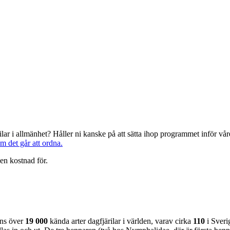
järilar i allmänhet? Håller ni kanske på att sätta ihop programmet inför 
om det går att ordna.
en kostnad för.
nns över
19 000
kända arter dagfjärilar i världen, varav cirka
110
i Sveri