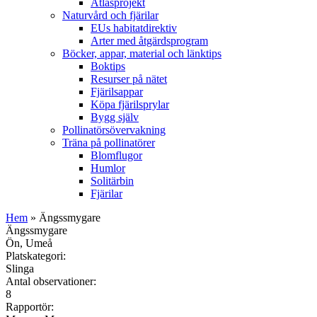
Atlasprojekt
Naturvård och fjärilar
EUs habitatdirektiv
Arter med åtgärdsprogram
Böcker, appar, material och länktips
Boktips
Resurser på nätet
Fjärilsappar
Köpa fjärilsprylar
Bygg själv
Pollinatörsövervakning
Träna på pollinatörer
Blomflugor
Humlor
Solitärbin
Fjärilar
Hem
» Ängssmygare
Ängssmygare
Ön, Umeå
Platskategori:
Slinga
Antal observationer:
8
Rapportör: