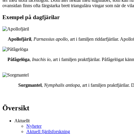
ser med stora facettögon. Dom äter nektar med sugsnabel, som kan rull
ovansidan finns ofta färgstarka brett triangulära vingar som när de vil
Exempel på dagfjärilar
Apollofjäril
,
Parnassius apollo
, art i familjen riddarfjärilar. Apol
Påfågelöga
,
Inachis io
, art i familjen praktfjärilar. Påfågelögat 
Sorgmantel
,
Nymphalis antiopa
, art i familjen praktfjärila
Översikt
Aktuellt
Nyheter
Aktuell fjärilsforskning