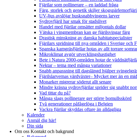
Fjärilar som pollinerare – en laddad fråga
Färg, storlek och genetik skiljer skogspärlemorfjär
UV-ljus avslöjar busksnabbvingens larver
Sydrovfjäril har smak för stadslivet
Handel med fjärilar omsätter miljontals dollar
Vätska i vingmembran kan ge fjärilsvingar färg
Drastisk minskning av danska habitatspecialister
Fjärilars spridning till nya områden i Sverige och
Spanska kamgräsfjärilar hotas av allt torrare somra
Mikroklimat avgör utvecklingshastighet
Bete i Natura 2000-områden hotar de väddnätfjäri
Nektar – tema med många variationer
Snabb anpassning till dagslängd hjälper svingelgräs
Fjärilslarvernas värdväxter– Mycket mer än en m
Monarker migrerar söderut allt senare
Mindre kräsna sydrovfjärilar sprider sig snabbt nor
Vad tittar du på?
Många slags pollinerare ger större bomullsskörd
Två generationer påfågelöga i Belgien
Vackra fjärilar skyddas oftare än alldagliga
Kalender
Anmäl dig här!
Din sida
Om oss
Kontakt och bakgrund
Bakgrund