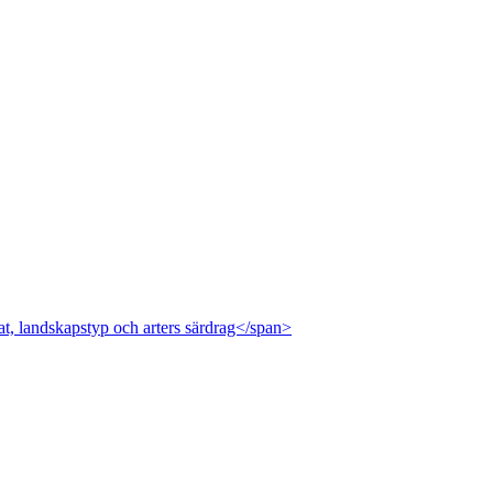
at, landskapstyp och arters särdrag</span>