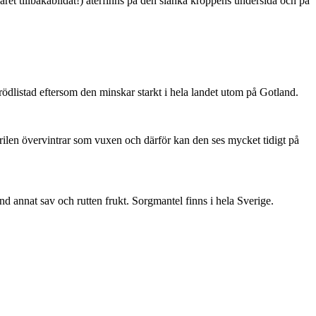
ret tillbakabildat!) återfinns på den slanka kroppens undersida och på
är rödlistad eftersom den minskar starkt i hela landet utom på Gotland.
ärilen övervintrar som vuxen och därför kan den ses mycket tidigt på
nd annat sav och rutten frukt. Sorgmantel finns i hela Sverige.