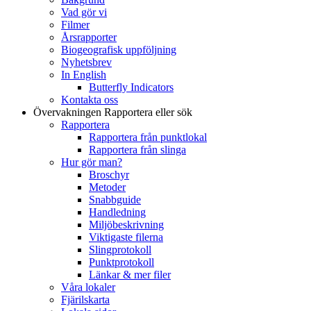
Vad gör vi
Filmer
Årsrapporter
Biogeografisk uppföljning
Nyhetsbrev
In English
Butterfly Indicators
Kontakta oss
Övervakningen
Rapportera eller sök
Rapportera
Rapportera från punktlokal
Rapportera från slinga
Hur gör man?
Broschyr
Metoder
Snabbguide
Handledning
Miljöbeskrivning
Viktigaste filerna
Slingprotokoll
Punktprotokoll
Länkar & mer filer
Våra lokaler
Fjärilskarta