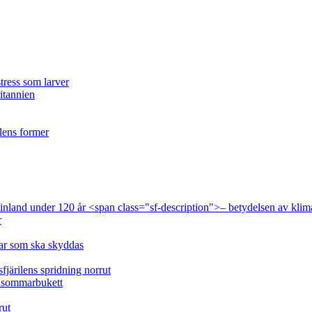
tress som larver
ritannien
ilens former
 Finland under 120 år <span class="sf-description">– betydelsen av klim
r
lar som ska skyddas
fjärilens spridning norrut
idsommarbukett
rut