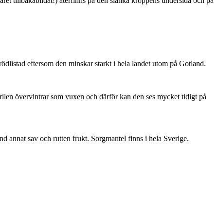
ret tillbakabildat!) återfinns på den slanka kroppens undersida och på
är rödlistad eftersom den minskar starkt i hela landet utom på Gotland.
ärilen övervintrar som vuxen och därför kan den ses mycket tidigt på
nd annat sav och rutten frukt. Sorgmantel finns i hela Sverige.