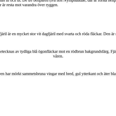
as in och ut. De tre benparen (två hos Nymphalidae, där är första benpa
ar är resta mot varandra över ryggen.
lofjäril är en mycket stor vit dagfjäril med svarta och röda fläckar. Den 
kännetecknas av tydliga blå ögonfläckar mot en rödbrun bakgrundsfärg. Fj
våren.
r. Den har mörkt sammetsbruna vingar med bred, gul ytterkant och äter bla