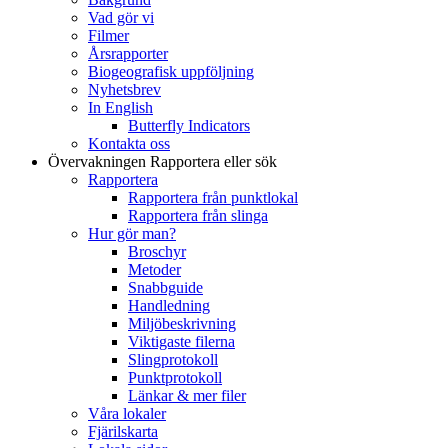
Vad gör vi
Filmer
Årsrapporter
Biogeografisk uppföljning
Nyhetsbrev
In English
Butterfly Indicators
Kontakta oss
Övervakningen
Rapportera eller sök
Rapportera
Rapportera från punktlokal
Rapportera från slinga
Hur gör man?
Broschyr
Metoder
Snabbguide
Handledning
Miljöbeskrivning
Viktigaste filerna
Slingprotokoll
Punktprotokoll
Länkar & mer filer
Våra lokaler
Fjärilskarta