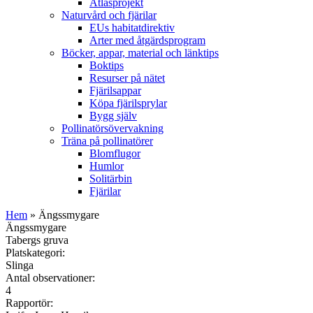
Atlasprojekt
Naturvård och fjärilar
EUs habitatdirektiv
Arter med åtgärdsprogram
Böcker, appar, material och länktips
Boktips
Resurser på nätet
Fjärilsappar
Köpa fjärilsprylar
Bygg själv
Pollinatörsövervakning
Träna på pollinatörer
Blomflugor
Humlor
Solitärbin
Fjärilar
Hem
» Ängssmygare
Ängssmygare
Tabergs gruva
Platskategori:
Slinga
Antal observationer:
4
Rapportör: