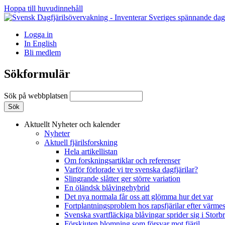
Hoppa till huvudinnehåll
Logga in
In English
Bli medlem
Sökformulär
Sök på webbplatsen
Aktuellt
Nyheter och kalender
Nyheter
Aktuell fjärilsforskning
Hela artikellistan
Om forskningsartiklar och referenser
Varför förlorade vi tre svenska dagfjärilar?
Slingrande slåtter ger större variation
En öländsk blåvingehybrid
Det nya normala får oss att glömma hur det var
Fortplantningsproblem hos rapsfjärilar efter värmes
Svenska svartfläckiga blåvingar sprider sig i Storb
Förskjuten blomning som försvar mot fjäril