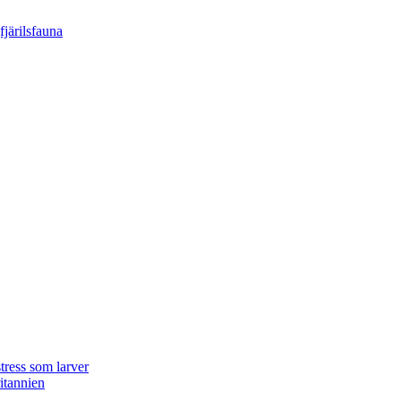
tress som larver
ritannien