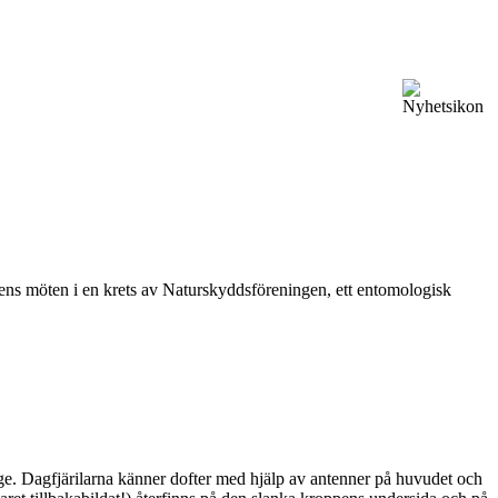
vårens möten i en krets av Naturskyddsföreningen, ett entomologisk
ge. Dagfjärilarna känner dofter med hjälp av antenner på huvudet och