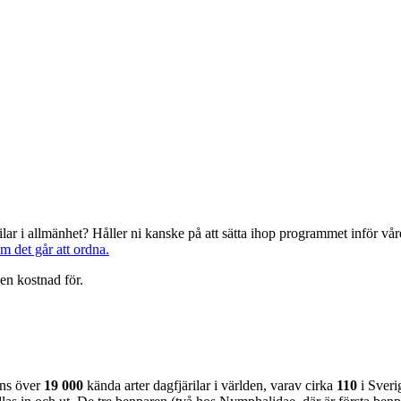
järilar i allmänhet? Håller ni kanske på att sätta ihop programmet inför 
om det går att ordna.
en kostnad för.
nns över
19 000
kända arter dagfjärilar i världen, varav cirka
110
i Sveri