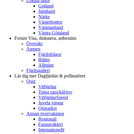
Lokala sidor
Gotland
Jämtland
Närke
Västerbotten
Västmanland
Västra Götaland
Forum
Visa, diskutera, artbestäm
Översikt
Ämnen
Fjärilsfrågor
Bilder
Allmänt
Fjärilsgalleri
Lär dig mer
Dagfjärilar & pollinatörer
Quiz
Vitfjärilar
Träna raps/kål/rov
VitfjärilarSpeed
Juvela vingar
Quizarkiv
Annan övervakning
Regionalt
Faunaväkteri
Internationellt