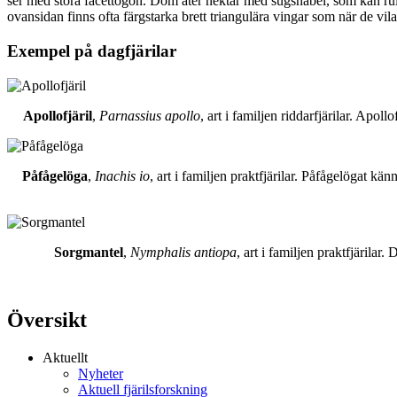
ser med stora facettögon. Dom äter nektar med sugsnabel, som kan rull
ovansidan finns ofta färgstarka brett triangulära vingar som när de vil
Exempel på dagfjärilar
Apollofjäril
,
Parnassius apollo
, art i familjen riddarfjärilar. Apol
Påfågelöga
,
Inachis io
, art i familjen praktfjärilar. Påfågelögat 
Sorgmantel
,
Nymphalis antiopa
, art i familjen praktfjärila
Översikt
Aktuellt
Nyheter
Aktuell fjärilsforskning