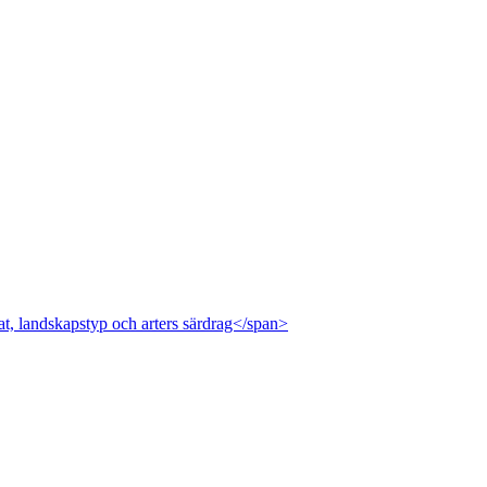
at, landskapstyp och arters särdrag</span>