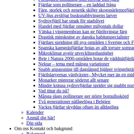
Fjärilar som pollinerare – en laddad fråga
Färg, storlek och genetik skiljer skogspärlemorfjär
UV-ljus avslöjar busksnabbvingens larver
Sydrovfjäril har smak för stadslivet
Handel med fjärilar omsätter miljontals dollar
Vätska i vingmembran kan ge fjärilsvingar färg
Drastisk minskning av danska habitatspecialister
Fjärilars spridning till nya områden i Sverige och
Spanska kamgräsfjärilar hotas av allt torrare somra
Mikroklimat avgör utvecklingshastighet
Bete i Natura 2000-områden hotar de väddnätfjäri
Nektar – tema med många variationer
Snabb anpassning till dagslängd hjälper svingelgräs
Fjärilslarvernas värdväxter– Mycket mer än en m
Monarker migrerar söderut allt senare
Mindre kräsna sydrovfjärilar sprider sig snabbt nor
Vad tittar du på?
Många slags pollinerare ger större bomullsskörd
Två generationer påfågelöga i Belgien
Vackra fjärilar skyddas oftare än alldagliga
Kalender
Anmäl dig här!
Din sida
Om oss
Kontakt och bakgrund
Bakgrund