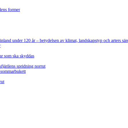
ilens former
 Finland under 120 år
– betydelsen av klimat, landskapstyp och arters sär
r
lar som ska skyddas
fjärilens spridning norrut
idsommarbukett
rut