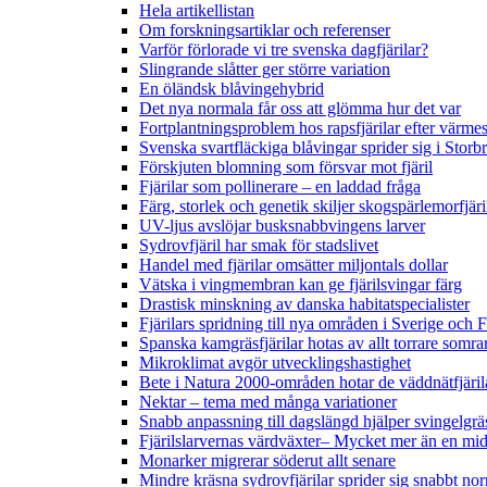
Hela artikellistan
Om forskningsartiklar och referenser
Varför förlorade vi tre svenska dagfjärilar?
Slingrande slåtter ger större variation
En öländsk blåvingehybrid
Det nya normala får oss att glömma hur det var
Fortplantningsproblem hos rapsfjärilar efter värmes
Svenska svartfläckiga blåvingar sprider sig i Storb
Förskjuten blomning som försvar mot fjäril
Fjärilar som pollinerare – en laddad fråga
Färg, storlek och genetik skiljer skogspärlemorfjär
UV-ljus avslöjar busksnabbvingens larver
Sydrovfjäril har smak för stadslivet
Handel med fjärilar omsätter miljontals dollar
Vätska i vingmembran kan ge fjärilsvingar färg
Drastisk minskning av danska habitatspecialister
Fjärilars spridning till nya områden i Sverige och
Spanska kamgräsfjärilar hotas av allt torrare somra
Mikroklimat avgör utvecklingshastighet
Bete i Natura 2000-områden hotar de väddnätfjäri
Nektar – tema med många variationer
Snabb anpassning till dagslängd hjälper svingelgräs
Fjärilslarvernas värdväxter– Mycket mer än en m
Monarker migrerar söderut allt senare
Mindre kräsna sydrovfjärilar sprider sig snabbt nor