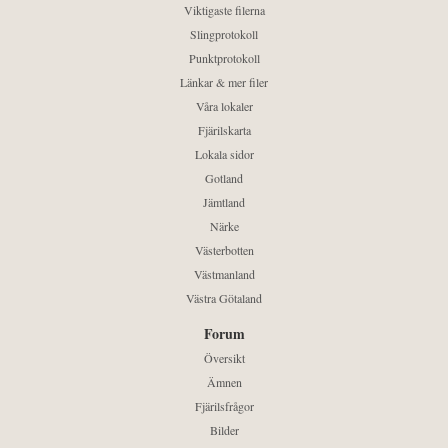
Viktigaste filerna
Slingprotokoll
Punktprotokoll
Länkar & mer filer
Våra lokaler
Fjärilskarta
Lokala sidor
Gotland
Jämtland
Närke
Västerbotten
Västmanland
Västra Götaland
Forum
Översikt
Ämnen
Fjärilsfrågor
Bilder