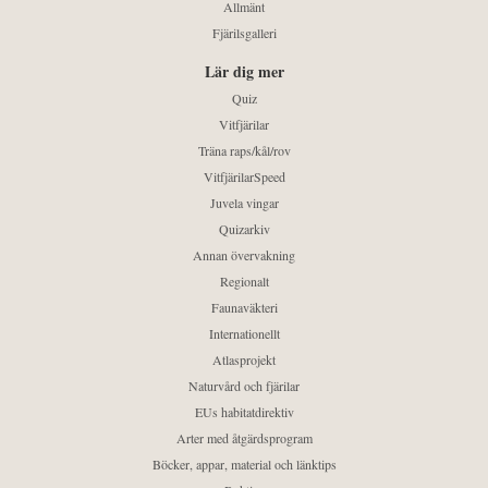
Allmänt
Fjärilsgalleri
Lär dig mer
Quiz
Vitfjärilar
Träna raps/kål/rov
VitfjärilarSpeed
Juvela vingar
Quizarkiv
Annan övervakning
Regionalt
Faunaväkteri
Internationellt
Atlasprojekt
Naturvård och fjärilar
EUs habitatdirektiv
Arter med åtgärdsprogram
Böcker, appar, material och länktips