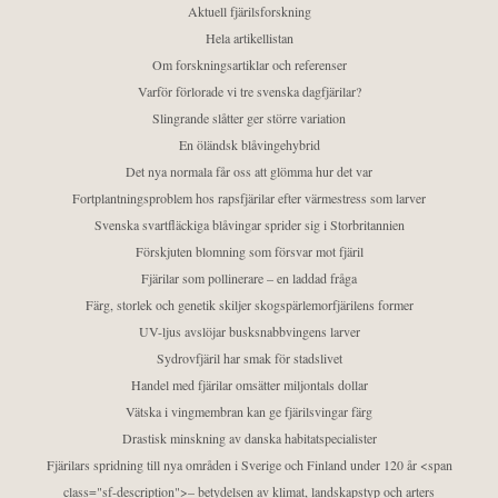
Aktuell fjärilsforskning
Hela artikellistan
Om forskningsartiklar och referenser
Varför förlorade vi tre svenska dagfjärilar?
Slingrande slåtter ger större variation
En öländsk blåvingehybrid
Det nya normala får oss att glömma hur det var
Fortplantningsproblem hos rapsfjärilar efter värmestress som larver
Svenska svartfläckiga blåvingar sprider sig i Storbritannien
Förskjuten blomning som försvar mot fjäril
Fjärilar som pollinerare – en laddad fråga
Färg, storlek och genetik skiljer skogspärlemorfjärilens former
UV-ljus avslöjar busksnabbvingens larver
Sydrovfjäril har smak för stadslivet
Handel med fjärilar omsätter miljontals dollar
Vätska i vingmembran kan ge fjärilsvingar färg
Drastisk minskning av danska habitatspecialister
Fjärilars spridning till nya områden i Sverige och Finland under 120 år <span
class="sf-description">– betydelsen av klimat, landskapstyp och arters