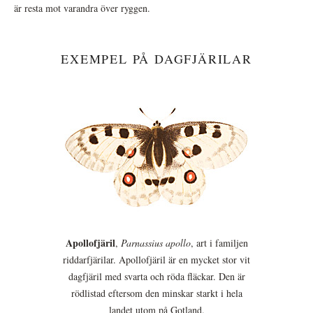
är resta mot varandra över ryggen.
EXEMPEL PÅ DAGFJÄRILAR
Apollofjäril
,
Parnassius apollo
, art i familjen
riddarfjärilar. Apollofjäril är en mycket stor vit
dagfjäril med svarta och röda fläckar. Den är
rödlistad eftersom den minskar starkt i hela
landet utom på Gotland.