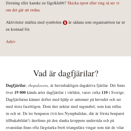
förening eller kanske en fågelklubb?
Skicka epost eller ring så ser vi
om det går att ordna.
Aktiviteter märkta med symbolen
är sådana som organisatören tar ut
en kostnad för.
Arkiv
Vad är dagfjärilar?
Dagfjärilar
,
rhopalocera
, är huvudsakligen dagaktiva fjärilar. Det finns
19 000
110
över
kända arter dagfjärilar i världen, varav cirka
i Sverige.
Dagfjärilarna känner dofter med hjälp av antenner på huvudet och ser
med stora facettögon. Dom äter nektar med sugsnabel, som kan rullas
in och ut. De tre benparen (två hos Nymphalidae, där är första benparet
tillbakabildat!) återfinns på den slanka kroppens undersida och på
ovansidan finns ofta färgstarka brett triangulära vingar som när de vilar