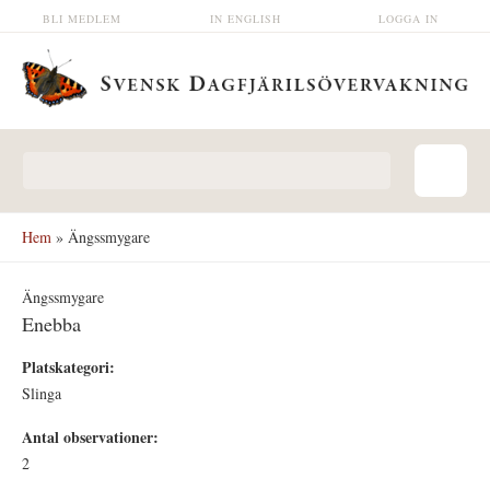
Hoppa till huvudinnehåll
BLI MEDLEM
IN ENGLISH
LOGGA IN
Sökformulär
Hem
» Ängssmygare
Ängssmygare
Enebba
Platskategori:
Slinga
Antal observationer:
2