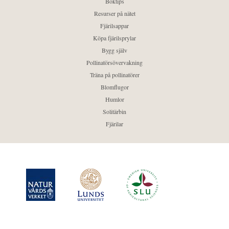
Boktips
Resurser på nätet
Fjärilsappar
Köpa fjärilsprylar
Bygg själv
Pollinatörsövervakning
Träna på pollinatörer
Blomflugor
Humlor
Solitärbin
Fjärilar