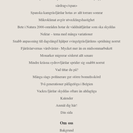
särdrag</span>
Spanska kamgräsfjärilar hotas av allt torrare somrar
Mikroklimat avgör utvecklingshastighet
Bete i Natura 2000-områden hotar de väddnätfjärilar som ska skyddas
Nektar – tema med många variationer
Snabb anpassning till dagslängd hjälper svingelgräsfjärilens spridning norrut
Fjärilslarvernas värdväxter– Mycket mer än en midsommarbukett
Monarker migrerar söderut allt senare
Mindre kräsna sydrovfjärilar sprider sig snabbt norrut
Vad tittar du på?
Många slags pollinerare ger större bomullsskörd
Två generationer påfågelöga i Belgien
Vackra fjärilar skyddas oftare än alldagliga
Kalender
Anmäl dig här!
Din sida
Om oss
Bakgrund