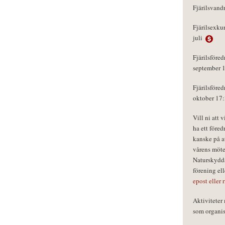
Fjärilsvand
Fjärilsexku
juli
Fjärilsföred
september 
Fjärilsföred
oktober 17
Vill ni att 
ha ett föred
kanske på a
vårens möte
Naturskydds
förening el
epost eller 
Aktivitete
som organisa