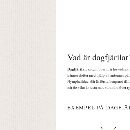
Vad är dagfjärilar
Dagfjärilar
,
rhopalocera
, är huvudsakl
känner dofter med hjälp av antenner på 
Nymphalidae, där är första benparet till
när de vilar är resta mot varandra över r
EXEMPEL PÅ DAGFJÄ