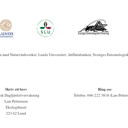
te med Naturvårdsverket, Lunds Universitet, ArtDatabanken, Sveriges Entomologis
Skriv ett brev
Ring oss
sk Dagfjärilsövervakning
Telefon: 046-222 3818 (Lars Petter
Lars Pettersson
Ekologihuset
223 62 Lund