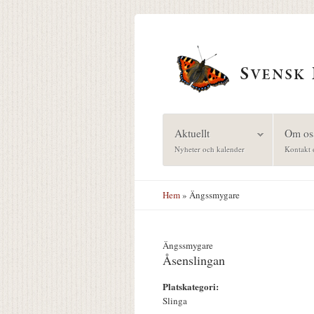
Hoppa till huvudinnehåll
Aktuellt
Om os
Nyheter och kalender
Kontakt 
Hem
» Ängssmygare
Ängssmygare
Åsenslingan
Platskategori:
Slinga