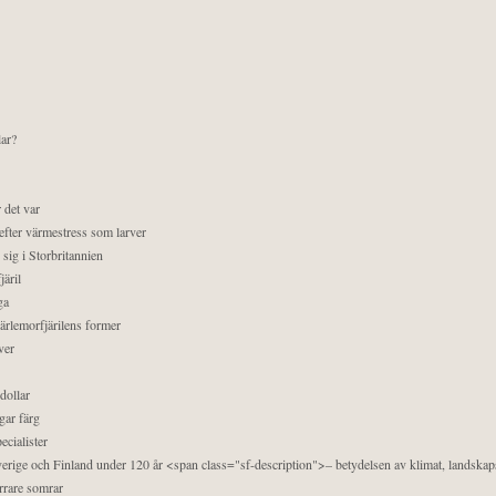
lar?
 det var
efter värmestress som larver
sig i Storbritannien
äril
ga
pärlemorfjärilens former
ver
dollar
gar färg
ecialister
 Sverige och Finland under 120 år <span class="sf-description">– betydelsen av klimat, landska
orrare somrar