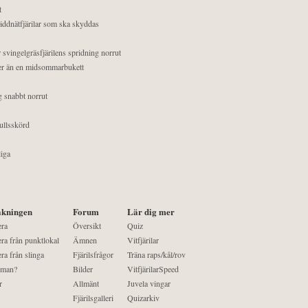
t
äddnätfjärilar som ska skyddas
 svingelgräsfjärilens spridning norrut
mer än en midsommarbukett
g snabbt norrut
ullsskörd
liga
kningen
Forum
Lär dig mer
era
Översikt
Quiz
ra från punktlokal
Ämnen
Vitfjärilar
ra från slinga
Fjärilsfrågor
Träna raps/kål/rov
 man?
Bilder
VitfjärilarSpeed
r
Allmänt
Juvela vingar
Fjärilsgalleri
Quizarkiv