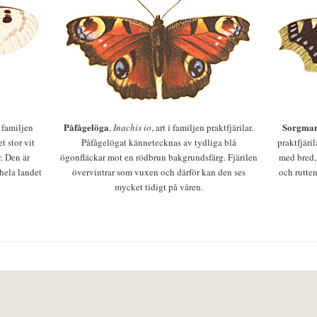
Påfågelöga
Sorgman
 i familjen
,
Inachis io
, art i familjen praktfjärilar.
t stor vit
Påfågelögat kännetecknas av tydliga blå
praktfjäri
r. Den är
ögonfläckar mot en rödbrun bakgrundsfärg. Fjärilen
med bred,
 hela landet
övervintrar som vuxen och därför kan den ses
och rutten
mycket tidigt på våren.