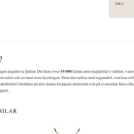
Arkiv
?
19 000
igen dagaktiva fjärilar. Det finns över
kända arter dagfjärilar i världen, vara
huvudet och ser med stora facettögon. Dom äter nektar med sugsnabel, som kan rulla
bakabildat!) återfinns på den slanka kroppens undersida och på ovansidan finns ofta 
yggen.
RILAR