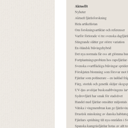
Aktuellt
Nyheter
Aktuell fjärilsforskning
Hela artikellistan
Om forskningsartiklar och referenser
Varför förlorade vi tre svenska dagfjäri
Slingrande slåtter ger större variation
En öländsk blåvingehybrid
Det nya normala får oss att glömma hur
Fortplantningsproblem hos rapsfjärilar 
Svenska svartfläckiga blåvingar sprider 
Förskjuten blomning som försvar mot fj
Fjärilar som pollinerare – en laddad frå
Färg, storlek och genetik skiljer skogs
UV-ljus avslöjar busksnabbvingens lar
Sydrovfjäril har smak för stadslivet
Handel med fjärilar omsätter miljontals 
Vätska i vingmembran kan ge fjärilsvin
Drastisk minskning av danska habitatsp
Fjärilars spridning till nya områden i
Spanska kamgräsfjärilar hotas av allt t