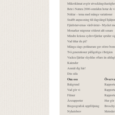
Mikroklimat avgör utvecklingshastighe
Bete i Natura 2000-områden hotar de v
Nektar – tema med många variationer
Snabb anpassning till dagslängd hjälper
Fjärilslarvernas värdväxter– Mycket 
Monarker migrerar söderut allt senare
Mindre kräsna sydrovfjärilar sprider si
Vad tittar du på?
Många slags pollinerare ger större bom
Två generationer påfågelöga i Belgien
Vackra fjärilar skyddas oftare än alldag
Kalender
Anmäl dig här!
Din sida
Om oss
Överva
Bakgrund
Rapport
Vad gör vi
Rapporte
Filmer
Rapporte
Årsrapporter
Hur gör
Biogeografisk uppföljning
Broschy
Nyhetsbrev
Metoder