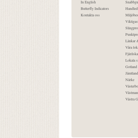
In English
Snabbgu
Butterfly Indicators
Handled
Kontakta oss
Miljöbes
Viktigast
Slingpro
Punktpro
Länkar &
Våra lok
Fjärilska
Lokala s
Gotland
Jämtlan
Närke
Västerbo
Västman
Västra G