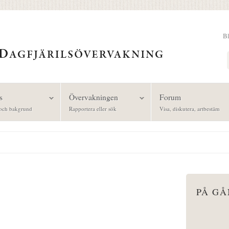
B
Sök
s
Övervakningen
Forum
och bakgrund
Rapportera eller sök
Visa, diskutera, artbestäm
PÅ G