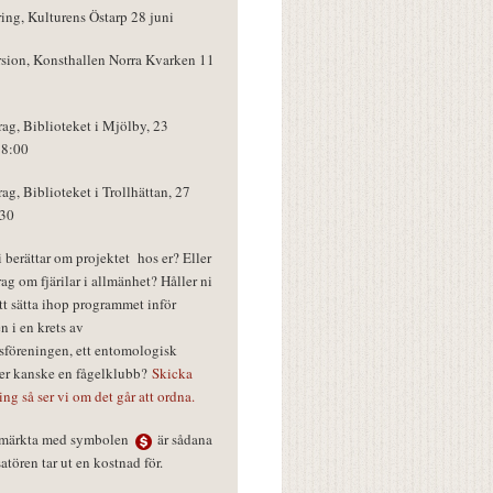
ring, Kulturens Östarp 28 juni
rsion, Konsthallen Norra Kvarken 11
rag, Biblioteket i Mjölby, 23
18:00
rag, Biblioteket i Trollhättan, 27
:30
vi berättar om projektet hos er? Eller
rag om fjärilar i allmänhet? Håller ni
tt sätta ihop programmet inför
n i en krets av
föreningen, ett entomologisk
ler kanske en fågelklubb?
Skicka
ring så ser vi om det går att ordna.
r märkta med symbolen
är sådana
tören tar ut en kostnad för.