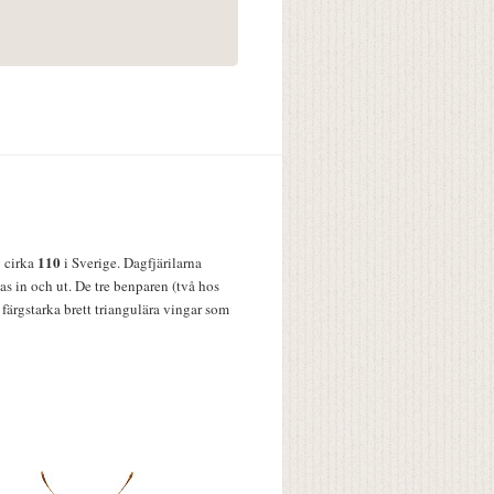
110
v cirka
i Sverige. Dagfjärilarna
s in och ut. De tre benparen (två hos
färgstarka brett triangulära vingar som