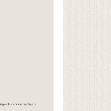
pstyp och arters särdrag</span>