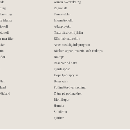
ide
Annan övervakning
ning
Regionalt
krivning
Faunaväkteri
e filerna
Internationellt
tokoll
Atlasprojekt
tokoll
Naturvård och fjärilar
 mer filer
EUs habitatdirektiv
aler
Arter med åtgärdsprogram
rta
Böcker, appar, material och länktips
idor
Boktips
Resurser på nätet
d
Fjärilsappar
Köpa fjärilsprylar
tten
Bygg själv
land
Pollinatörsövervakning
ötaland
Träna på pollinatörer
Blomflugor
Humlor
Solitärbin
Fjärilar