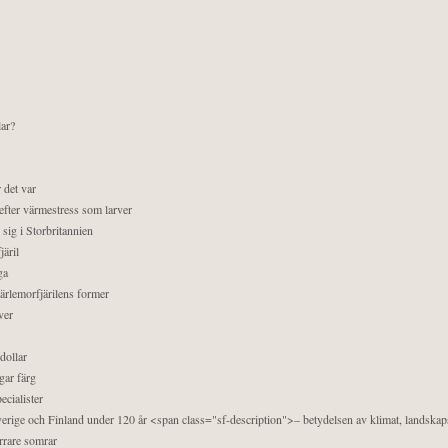
lar?
 det var
efter värmestress som larver
sig i Storbritannien
äril
ga
pärlemorfjärilens former
ver
dollar
gar färg
ecialister
 Sverige och Finland under 120 år <span class="sf-description">– betydelsen av klimat, landska
orrare somrar