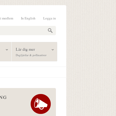
li medlem
In English
Logga in
formulär
Lär dig mer
Dagfjärilar & pollinatörer
ÅNG