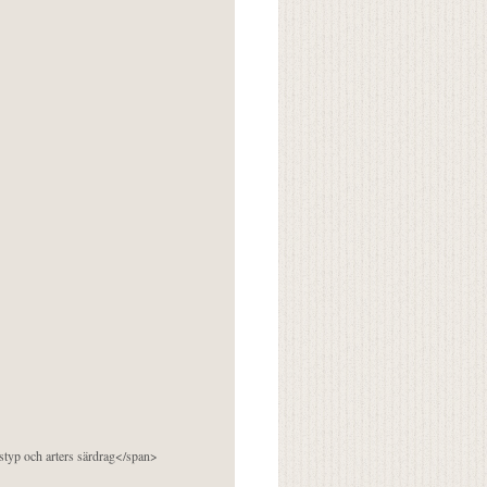
pstyp och arters särdrag</span>