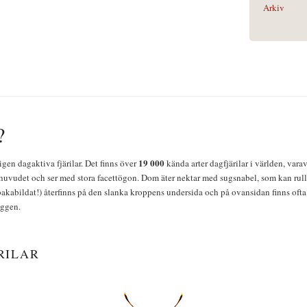
Arkiv
?
19 000
igen dagaktiva fjärilar. Det finns över
kända arter dagfjärilar i världen, vara
huvudet och ser med stora facettögon. Dom äter nektar med sugsnabel, som kan rulla
bakabildat!) återfinns på den slanka kroppens undersida och på ovansidan finns ofta 
yggen.
RILAR