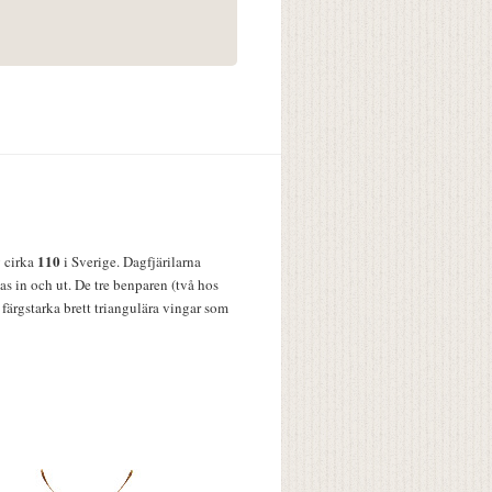
110
v cirka
i Sverige. Dagfjärilarna
s in och ut. De tre benparen (två hos
färgstarka brett triangulära vingar som