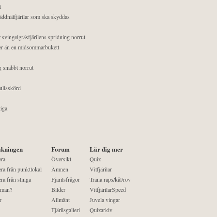
t
äddnätfjärilar som ska skyddas
 svingelgräsfjärilens spridning norrut
mer än en midsommarbukett
g snabbt norrut
ullsskörd
liga
kningen
Forum
Lär dig mer
era
Översikt
Quiz
ra från punktlokal
Ämnen
Vitfjärilar
ra från slinga
Fjärilsfrågor
Träna raps/kål/rov
 man?
Bilder
VitfjärilarSpeed
r
Allmänt
Juvela vingar
Fjärilsgalleri
Quizarkiv