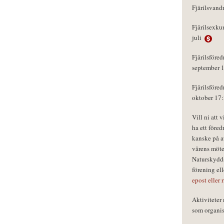
Fjärilsvand
Fjärilsexku
juli
Fjärilsföred
september 
Fjärilsföred
oktober 17
Vill ni att 
ha ett föred
kanske på a
vårens möte
Naturskydds
förening el
epost eller 
Aktivitete
som organisa