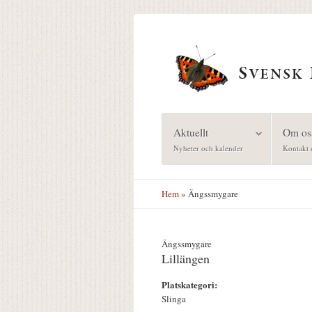
Hoppa till huvudinnehåll
Aktuellt
Om os
Nyheter och kalender
Kontakt 
Hem
» Ängssmygare
Ängssmygare
Lillängen
Platskategori:
Slinga