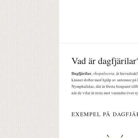
Vad är dagfjärilar
Dagfjärilar
,
rhopalocera
, är huvudsakl
känner dofter med hjälp av antenner på 
Nymphalidae, där är första benparet till
när de vilar är resta mot varandra över r
EXEMPEL PÅ DAGFJÄ