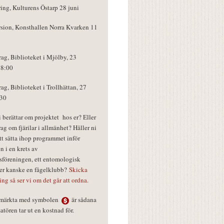
ring, Kulturens Östarp 28 juni
rsion, Konsthallen Norra Kvarken 11
rag, Biblioteket i Mjölby, 23
18:00
rag, Biblioteket i Trollhättan, 27
:30
vi berättar om projektet hos er? Eller
rag om fjärilar i allmänhet? Håller ni
tt sätta ihop programmet inför
n i en krets av
föreningen, ett entomologisk
ler kanske en fågelklubb?
Skicka
ring så ser vi om det går att ordna.
r märkta med symbolen
är sådana
tören tar ut en kostnad för.