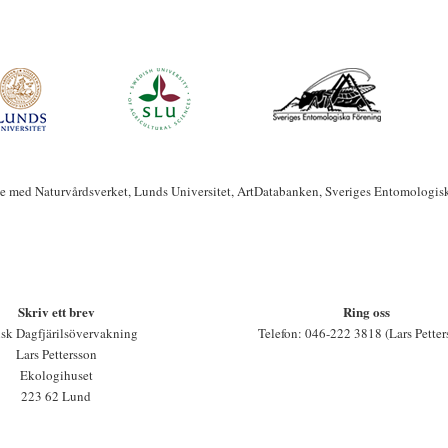
te med Naturvårdsverket, Lunds Universitet, ArtDatabanken, Sveriges Entomologis
Skriv ett brev
Ring oss
sk Dagfjärilsövervakning
Telefon: 046-222 3818 (Lars Petter
Lars Pettersson
Ekologihuset
223 62 Lund