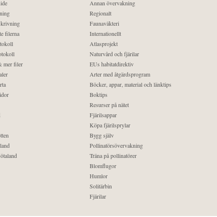
ide
Annan övervakning
ning
Regionalt
krivning
Faunaväkteri
e filerna
Internationellt
tokoll
Atlasprojekt
tokoll
Naturvård och fjärilar
 mer filer
EUs habitatdirektiv
aler
Arter med åtgärdsprogram
rta
Böcker, appar, material och länktips
idor
Boktips
Resurser på nätet
d
Fjärilsappar
Köpa fjärilsprylar
tten
Bygg själv
land
Pollinatörsövervakning
ötaland
Träna på pollinatörer
Blomflugor
Humlor
Solitärbin
Fjärilar