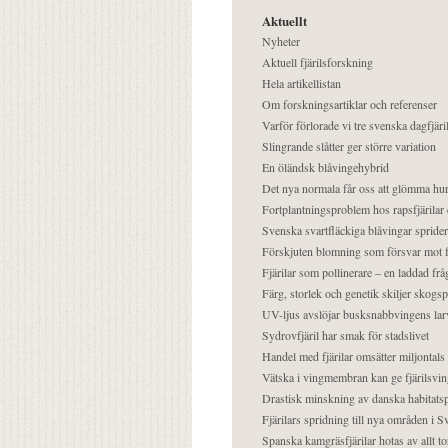
Aktuellt
Nyheter
Aktuell fjärilsforskning
Hela artikellistan
Om forskningsartiklar och referenser
Varför förlorade vi tre svenska dagfjäri
Slingrande slåtter ger större variation
En öländsk blåvingehybrid
Det nya normala får oss att glömma hur
Fortplantningsproblem hos rapsfjärilar 
Svenska svartfläckiga blåvingar sprider 
Förskjuten blomning som försvar mot fj
Fjärilar som pollinerare – en laddad frå
Färg, storlek och genetik skiljer skogs
UV-ljus avslöjar busksnabbvingens lar
Sydrovfjäril har smak för stadslivet
Handel med fjärilar omsätter miljontals 
Vätska i vingmembran kan ge fjärilsvin
Drastisk minskning av danska habitatsp
Fjärilars spridning till nya områden i
Spanska kamgräsfjärilar hotas av allt t