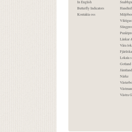
In English
Snabbgu
Butterfly Indicators
Handled
Kontakta oss
Miljöbes
Viktigast
Slingpro
Punktpro
Länkar &
Våra lok
Fjärilska
Lokala s
Gotland
Jämtlan
Närke
Västerbo
Västman
Västra G