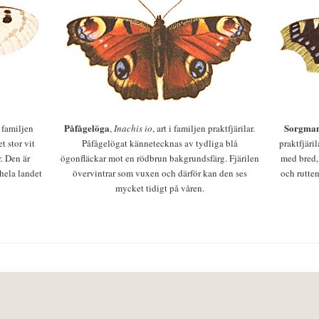
Påfågelöga
Sorgman
 i familjen
,
Inachis io
, art i familjen praktfjärilar.
t stor vit
Påfågelögat kännetecknas av tydliga blå
praktfjäri
r. Den är
ögonfläckar mot en rödbrun bakgrundsfärg. Fjärilen
med bred,
 hela landet
övervintrar som vuxen och därför kan den ses
och rutten
mycket tidigt på våren.