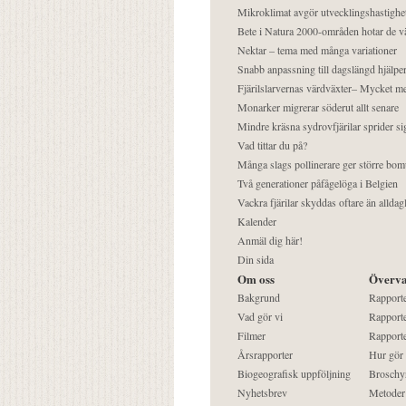
Mikroklimat avgör utvecklingshastighe
Bete i Natura 2000-områden hotar de v
Nektar – tema med många variationer
Snabb anpassning till dagslängd hjälper
Fjärilslarvernas värdväxter– Mycket 
Monarker migrerar söderut allt senare
Mindre kräsna sydrovfjärilar sprider si
Vad tittar du på?
Många slags pollinerare ger större bom
Två generationer påfågelöga i Belgien
Vackra fjärilar skyddas oftare än alldag
Kalender
Anmäl dig här!
Din sida
Om oss
Överva
Bakgrund
Rapport
Vad gör vi
Rapporte
Filmer
Rapporte
Årsrapporter
Hur gör
Biogeografisk uppföljning
Broschy
Nyhetsbrev
Metoder