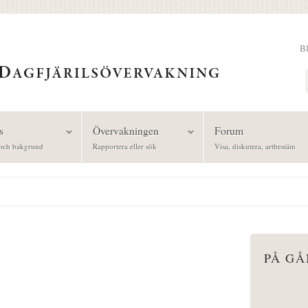
B
Sök
s
Övervakningen
Forum
och bakgrund
Rapportera eller sök
Visa, diskutera, artbestäm
PÅ G