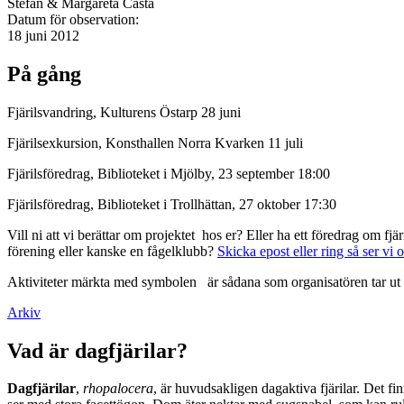
Stefan & Margareta Casta
Datum för observation:
18 juni 2012
På gång
Fjärilsvandring, Kulturens Östarp 28 juni
Fjärilsexkursion, Konsthallen Norra Kvarken 11 juli
Fjärilsföredrag, Biblioteket i Mjölby, 23 september 18:00
Fjärilsföredrag, Biblioteket i Trollhättan, 27 oktober 17:30
Vill ni att vi berättar om projektet hos er? Eller ha ett föredrag om f
förening eller kanske en fågelklubb?
Skicka epost eller ring så ser vi 
Aktiviteter märkta med symbolen
är sådana som organisatören tar ut 
Arkiv
Vad är dagfjärilar?
Dagfjärilar
,
rhopalocera
, är huvudsakligen dagaktiva fjärilar. Det fi