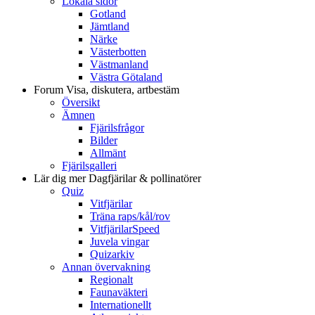
Lokala sidor
Gotland
Jämtland
Närke
Västerbotten
Västmanland
Västra Götaland
Forum
Visa, diskutera, artbestäm
Översikt
Ämnen
Fjärilsfrågor
Bilder
Allmänt
Fjärilsgalleri
Lär dig mer
Dagfjärilar & pollinatörer
Quiz
Vitfjärilar
Träna raps/kål/rov
VitfjärilarSpeed
Juvela vingar
Quizarkiv
Annan övervakning
Regionalt
Faunaväkteri
Internationellt