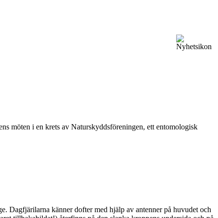
vårens möten i en krets av Naturskyddsföreningen, ett entomologisk
ge. Dagfjärilarna känner dofter med hjälp av antenner på huvudet och