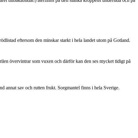
ret tillbakabildat!) återfinns på den slanka kroppens undersida och på
är rödlistad eftersom den minskar starkt i hela landet utom på Gotland.
ärilen övervintrar som vuxen och därför kan den ses mycket tidigt på
nd annat sav och rutten frukt. Sorgmantel finns i hela Sverige.