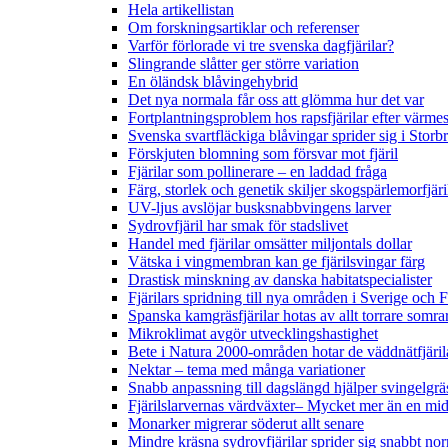
Hela artikellistan
Om forskningsartiklar och referenser
Varför förlorade vi tre svenska dagfjärilar?
Slingrande slåtter ger större variation
En öländsk blåvingehybrid
Det nya normala får oss att glömma hur det var
Fortplantningsproblem hos rapsfjärilar efter värmes
Svenska svartfläckiga blåvingar sprider sig i Storb
Förskjuten blomning som försvar mot fjäril
Fjärilar som pollinerare – en laddad fråga
Färg, storlek och genetik skiljer skogspärlemorfjär
UV-ljus avslöjar busksnabbvingens larver
Sydrovfjäril har smak för stadslivet
Handel med fjärilar omsätter miljontals dollar
Vätska i vingmembran kan ge fjärilsvingar färg
Drastisk minskning av danska habitatspecialister
Fjärilars spridning till nya områden i Sverige och
Spanska kamgräsfjärilar hotas av allt torrare somra
Mikroklimat avgör utvecklingshastighet
Bete i Natura 2000-områden hotar de väddnätfjäri
Nektar – tema med många variationer
Snabb anpassning till dagslängd hjälper svingelgräs
Fjärilslarvernas värdväxter– Mycket mer än en m
Monarker migrerar söderut allt senare
Mindre kräsna sydrovfjärilar sprider sig snabbt nor