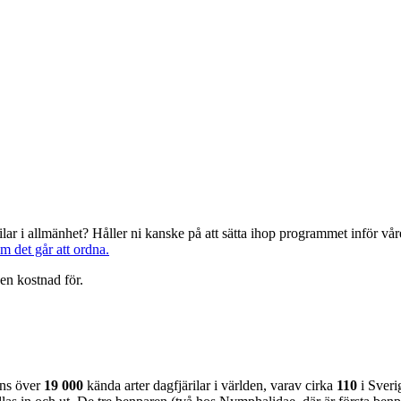
järilar i allmänhet? Håller ni kanske på att sätta ihop programmet inför 
om det går att ordna.
en kostnad för.
nns över
19 000
kända arter dagfjärilar i världen, varav cirka
110
i Sveri