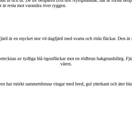
as in och ut. De tre benparen (två hos Nymphalidae, där är första benpa
ar är resta mot varandra över ryggen.
lofjäril är en mycket stor vit dagfjäril med svarta och röda fläckar. Den 
kännetecknas av tydliga blå ögonfläckar mot en rödbrun bakgrundsfärg. Fj
våren.
r. Den har mörkt sammetsbruna vingar med bred, gul ytterkant och äter bla