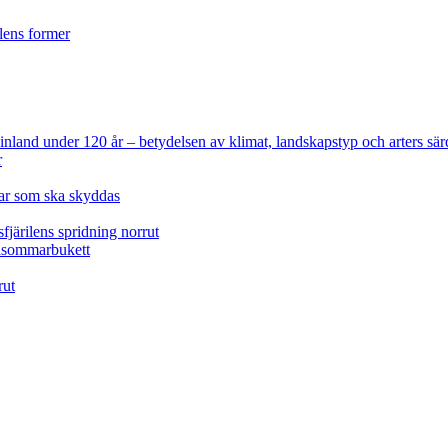
ilens former
 Finland under 120 år
– betydelsen av klimat, landskapstyp och arters sär
r
lar som ska skyddas
fjärilens spridning norrut
idsommarbukett
rut