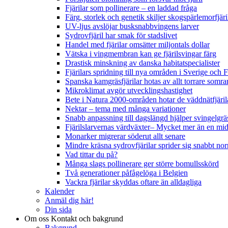
Fjärilar som pollinerare – en laddad fråga
Färg, storlek och genetik skiljer skogspärlemorfjär
UV-ljus avslöjar busksnabbvingens larver
Sydrovfjäril har smak för stadslivet
Handel med fjärilar omsätter miljontals dollar
Vätska i vingmembran kan ge fjärilsvingar färg
Drastisk minskning av danska habitatspecialister
Fjärilars spridning till nya områden i Sverige och
Spanska kamgräsfjärilar hotas av allt torrare somra
Mikroklimat avgör utvecklingshastighet
Bete i Natura 2000-områden hotar de väddnätfjäri
Nektar – tema med många variationer
Snabb anpassning till dagslängd hjälper svingelgräs
Fjärilslarvernas värdväxter– Mycket mer än en m
Monarker migrerar söderut allt senare
Mindre kräsna sydrovfjärilar sprider sig snabbt nor
Vad tittar du på?
Många slags pollinerare ger större bomullsskörd
Två generationer påfågelöga i Belgien
Vackra fjärilar skyddas oftare än alldagliga
Kalender
Anmäl dig här!
Din sida
Om oss
Kontakt och bakgrund
Bakgrund