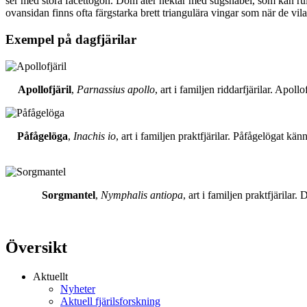
ser med stora facettögon. Dom äter nektar med sugsnabel, som kan rull
ovansidan finns ofta färgstarka brett triangulära vingar som när de vil
Exempel på dagfjärilar
Apollofjäril
,
Parnassius apollo
, art i familjen riddarfjärilar. Apol
Påfågelöga
,
Inachis io
, art i familjen praktfjärilar. Påfågelögat 
Sorgmantel
,
Nymphalis antiopa
, art i familjen praktfjärila
Översikt
Aktuellt
Nyheter
Aktuell fjärilsforskning