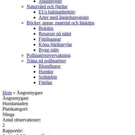
Atlasprojekt
Naturvård och fjärilar
EUs habitatdirektiv
Arter med åtgärdsprogram
Böcker, appar, material och länktips
Boktips
Resurser på nätet
Fjärilsappar
Köpa fjärilsprylar
Bygg själv
Pollinatörsövervakning
Träna på pollinatörer
Blomflugor
Humlor
Solitärbin
Fjärilar
Hem
» Ängssmygare
Ängssmygare
Humlamaden
Platskategori:
Slinga
Antal observationer:
2
Rapportör: