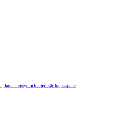
at, landskapstyp och arters särdrag</span>