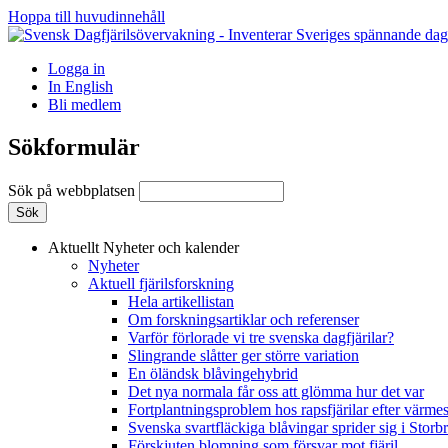
Hoppa till huvudinnehåll
Logga in
In English
Bli medlem
Sökformulär
Sök på webbplatsen
Aktuellt
Nyheter och kalender
Nyheter
Aktuell fjärilsforskning
Hela artikellistan
Om forskningsartiklar och referenser
Varför förlorade vi tre svenska dagfjärilar?
Slingrande slåtter ger större variation
En öländsk blåvingehybrid
Det nya normala får oss att glömma hur det var
Fortplantningsproblem hos rapsfjärilar efter värmes
Svenska svartfläckiga blåvingar sprider sig i Storb
Förskjuten blomning som försvar mot fjäril