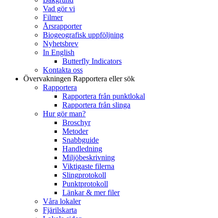
Vad gör vi
Filmer
Årsrapporter
Biogeografisk uppföljning
Nyhetsbrev
In English
Butterfly Indicators
Kontakta oss
Övervakningen
Rapportera eller sök
Rapportera
Rapportera från punktlokal
Rapportera från slinga
Hur gör man?
Broschyr
Metoder
Snabbguide
Handledning
Miljöbeskrivning
Viktigaste filerna
Slingprotokoll
Punktprotokoll
Länkar & mer filer
Våra lokaler
Fjärilskarta