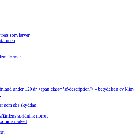
tress som larver
ritannien
ilens former
 Finland under 120 år <span class="sf-description">– betydelsen av klim
r
lar som ska skyddas
fjärilens spridning norrut
idsommarbukett
rut