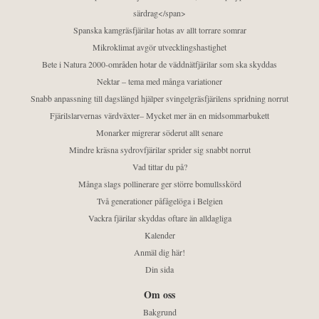
särdrag</span>
Spanska kamgräsfjärilar hotas av allt torrare somrar
Mikroklimat avgör utvecklingshastighet
Bete i Natura 2000-områden hotar de väddnätfjärilar som ska skyddas
Nektar – tema med många variationer
Snabb anpassning till dagslängd hjälper svingelgräsfjärilens spridning norrut
Fjärilslarvernas värdväxter– Mycket mer än en midsommarbukett
Monarker migrerar söderut allt senare
Mindre kräsna sydrovfjärilar sprider sig snabbt norrut
Vad tittar du på?
Många slags pollinerare ger större bomullsskörd
Två generationer påfågelöga i Belgien
Vackra fjärilar skyddas oftare än alldagliga
Kalender
Anmäl dig här!
Din sida
Om oss
Bakgrund