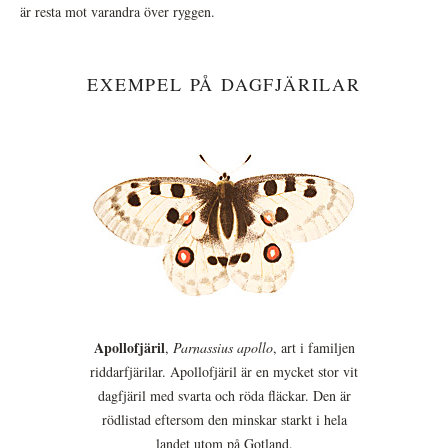
är resta mot varandra över ryggen.
EXEMPEL PÅ DAGFJÄRILAR
Apollofjäril
,
Parnassius apollo
, art i familjen
riddarfjärilar. Apollofjäril är en mycket stor vit
dagfjäril med svarta och röda fläckar. Den är
rödlistad eftersom den minskar starkt i hela
landet utom på Gotland.