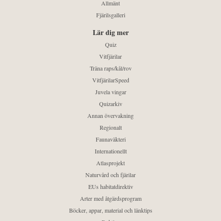
Allmänt
Fjärilsgalleri
Lär dig mer
Quiz
Vitfjärilar
Träna raps/kål/rov
VitfjärilarSpeed
Juvela vingar
Quizarkiv
Annan övervakning
Regionalt
Faunaväkteri
Internationellt
Atlasprojekt
Naturvård och fjärilar
EUs habitatdirektiv
Arter med åtgärdsprogram
Böcker, appar, material och länktips