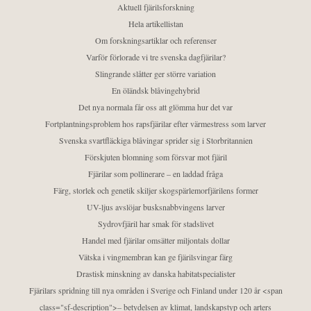
Aktuell fjärilsforskning
Hela artikellistan
Om forskningsartiklar och referenser
Varför förlorade vi tre svenska dagfjärilar?
Slingrande slåtter ger större variation
En öländsk blåvingehybrid
Det nya normala får oss att glömma hur det var
Fortplantningsproblem hos rapsfjärilar efter värmestress som larver
Svenska svartfläckiga blåvingar sprider sig i Storbritannien
Förskjuten blomning som försvar mot fjäril
Fjärilar som pollinerare – en laddad fråga
Färg, storlek och genetik skiljer skogspärlemorfjärilens former
UV-ljus avslöjar busksnabbvingens larver
Sydrovfjäril har smak för stadslivet
Handel med fjärilar omsätter miljontals dollar
Vätska i vingmembran kan ge fjärilsvingar färg
Drastisk minskning av danska habitatspecialister
Fjärilars spridning till nya områden i Sverige och Finland under 120 år <span
class="sf-description">– betydelsen av klimat, landskapstyp och arters