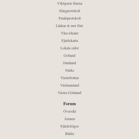
Viktigaste filerna
Slingprotokoll
Punktprotokoll
Länkar & mer filer
Våra lokaler
Fjärilskarta
Lokala sidor
Gotland
Jämtland
Närke
Västerbotten
Västmanland
Västra Götaland
Forum
Översikt
Ämnen
Fjärilsfrågor
Bilder