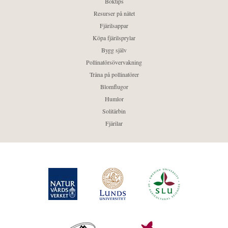
Boktips
Resurser på nätet
Fjärilsappar
Köpa fjärilsprylar
Bygg själv
Pollinatörsövervakning
Träna på pollinatörer
Blomflugor
Humlor
Solitärbin
Fjärilar