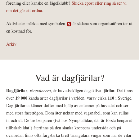
förening eller kanske en fågelklubb?
Skicka epost eller ring så ser vi
om det går att ordna.
Aktiviteter märkta med symbolen
är sådana som organisatören tar ut
en kostnad för.
Arkiv
Vad är dagfjärilar?
Dagfjärilar
,
rhopalocera
, är huvudsakligen dagaktiva fjärilar. Det finns
19 000
110
över
kända arter dagfjärilar i världen, varav cirka
i Sverige.
Dagfjärilarna känner dofter med hjälp av antenner på huvudet och ser
med stora facettögon. Dom äter nektar med sugsnabel, som kan rullas
in och ut. De tre benparen (två hos Nymphalidae, där är första benparet
tillbakabildat!) återfinns på den slanka kroppens undersida och på
ovansidan finns ofta färgstarka brett triangulära vingar som när de vilar