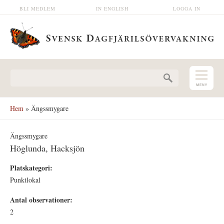
Hoppa till huvudinnehåll
BLI MEDLEM
IN ENGLISH
LOGGA IN
Sökformulär
Hem
» Ängssmygare
Ängssmygare
Höglunda, Hacksjön
Platskategori:
Punktlokal
Antal observationer:
2