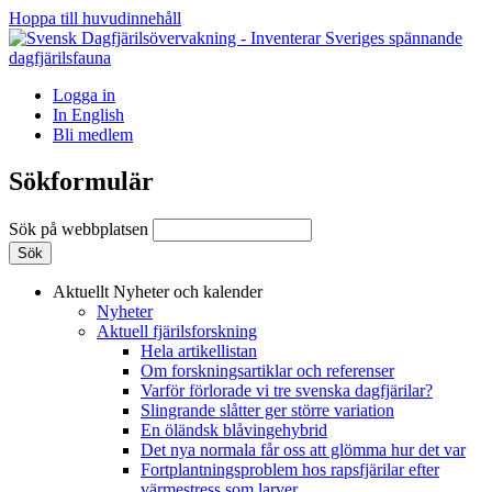
Hoppa till huvudinnehåll
Logga in
In English
Bli medlem
Sökformulär
Sök på webbplatsen
Aktuellt
Nyheter och kalender
Nyheter
Aktuell fjärilsforskning
Hela artikellistan
Om forskningsartiklar och referenser
Varför förlorade vi tre svenska dagfjärilar?
Slingrande slåtter ger större variation
En öländsk blåvingehybrid
Det nya normala får oss att glömma hur det var
Fortplantningsproblem hos rapsfjärilar efter
värmestress som larver