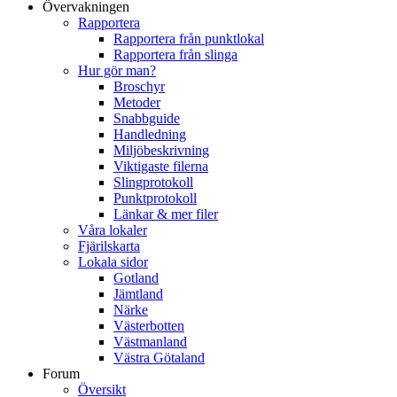
Övervakningen
Rapportera
Rapportera från punktlokal
Rapportera från slinga
Hur gör man?
Broschyr
Metoder
Snabbguide
Handledning
Miljöbeskrivning
Viktigaste filerna
Slingprotokoll
Punktprotokoll
Länkar & mer filer
Våra lokaler
Fjärilskarta
Lokala sidor
Gotland
Jämtland
Närke
Västerbotten
Västmanland
Västra Götaland
Forum
Översikt