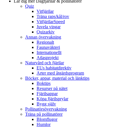
Lär dig mer
Dagfjärilar & pollinatörer
Quiz
Vitfjärilar
Träna raps/kål/rov
VitfjärilarSpeed
Juvela vingar
Quizarkiv
Annan övervakning
Regionalt
Faunaväkteri
Internationellt
Atlasprojekt
Naturvård och fjärilar
EUs habitatdirektiv
Arter med åtgärdsprogram
Böcker, appar, material och länktips
Boktips
Resurser på nätet
Fjärilsappar
Köpa fjärilsprylar
Bygg själv
Pollinatörsövervakning
Träna på pollinatörer
Blomflugor
Humlor