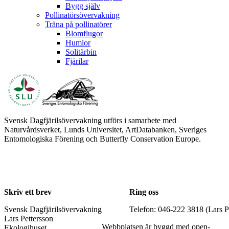
Bygg själv
Pollinatörsövervakning
Träna på pollinatörer
Blomflugor
Humlor
Solitärbin
Fjärilar
Svensk Dagfjärilsövervakning utförs i samarbete med
Naturvårdsverket, Lunds Universitet, ArtDatabanken, Sveriges
Entomologiska Förening och Butterfly Conservation Europe.
Skriv ett brev
Ring oss
Svensk Dagfjärilsövervakning
Telefon: 046-222 3818 (Lars P
Lars Pettersson
Webbplatsen är byggd med open-
Ekologihuset