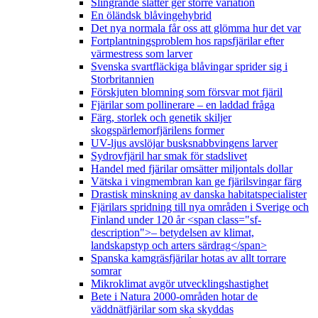
Slingrande slåtter ger större variation
En öländsk blåvingehybrid
Det nya normala får oss att glömma hur det var
Fortplantningsproblem hos rapsfjärilar efter
värmestress som larver
Svenska svartfläckiga blåvingar sprider sig i
Storbritannien
Förskjuten blomning som försvar mot fjäril
Fjärilar som pollinerare – en laddad fråga
Färg, storlek och genetik skiljer
skogspärlemorfjärilens former
UV-ljus avslöjar busksnabbvingens larver
Sydrovfjäril har smak för stadslivet
Handel med fjärilar omsätter miljontals dollar
Vätska i vingmembran kan ge fjärilsvingar färg
Drastisk minskning av danska habitatspecialister
Fjärilars spridning till nya områden i Sverige och
Finland under 120 år <span class="sf-
description">– betydelsen av klimat,
landskapstyp och arters särdrag</span>
Spanska kamgräsfjärilar hotas av allt torrare
somrar
Mikroklimat avgör utvecklingshastighet
Bete i Natura 2000-områden hotar de
väddnätfjärilar som ska skyddas