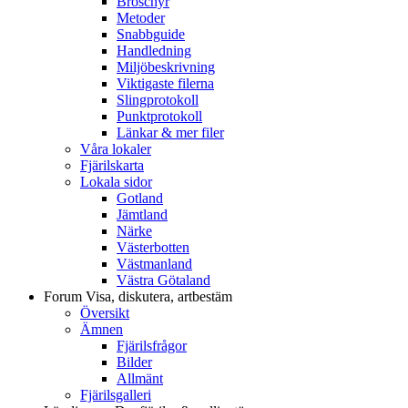
Broschyr
Metoder
Snabbguide
Handledning
Miljöbeskrivning
Viktigaste filerna
Slingprotokoll
Punktprotokoll
Länkar & mer filer
Våra lokaler
Fjärilskarta
Lokala sidor
Gotland
Jämtland
Närke
Västerbotten
Västmanland
Västra Götaland
Forum
Visa, diskutera, artbestäm
Översikt
Ämnen
Fjärilsfrågor
Bilder
Allmänt
Fjärilsgalleri