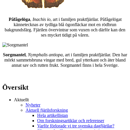
Påfågelöga
,
Inachis io
, art i familjen praktfjärilar. Påfågelögat
kännetecknas av tydliga blå ögonfläckar mot en rödbrun
bakgrundsfärg. Fjärilen övervintrar som vuxen och därför kan den
ses mycket tidigt på våren.
Sorgmantel
,
Nymphalis antiopa
, art i familjen praktfjärilar. Den har
mörkt sammetsbruna vingar med bred, gul ytterkant och äter bland
annat sav och rutten frukt. Sorgmantel finns i hela Sverige.
Översikt
Aktuellt
Nyheter
Aktuell fjärilsforskning
Hela artikellistan
Om forskningsartiklar och referenser
Varför förlorade vi tre svenska dagfjärilar?