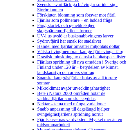
Svenska svartfläckiga blåvingar sprider sig i
Storbritannien
Förskjuten blomning som försvar mot fjäril
Fjärilar som pollinerare – en laddad fråga
Färg, storlek och genetik skiljer
skogspärlemorfjärilens former
UV-ljus avslöjar busksnabbvingens larver
Sydrovfjäril har smak för stadslivet
Handel med fjärilar omsätter miljontals dollar
Vätska i vingmembran kan ge fjärilsvingar färg
Drastisk minskning av danska habitatspecialister
Fjärilars spridning till nya områden i Sverige och
Finland under 120 år
– betydelsen av klimat,
landskapstyp och arters särdrag
Spanska kamgräsfjärilar hotas av allt torrare
somrar
Mikroklimat avgör utvecklingshastighet
Bete i Natura 2000-områden hotar de
väddnätfjärilar som ska skyddas
Nektar – tema med många variationer
Snabb anpassning till dagslängd hjälper
svingelgräsfjärilens spridning norrut
Fjärilslarvernas värdväxter– Mycket mer än en
midsommarbukett
Monarker migrerar söderut allt senare