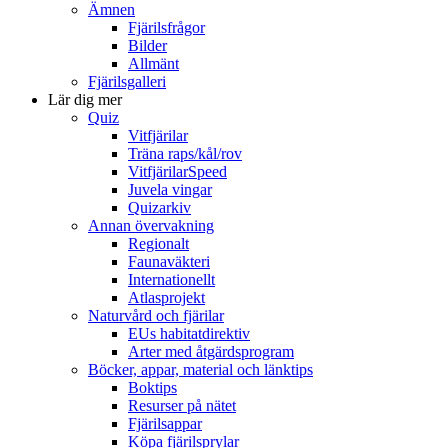
Ämnen
Fjärilsfrågor
Bilder
Allmänt
Fjärilsgalleri
Lär dig mer
Quiz
Vitfjärilar
Träna raps/kål/rov
VitfjärilarSpeed
Juvela vingar
Quizarkiv
Annan övervakning
Regionalt
Faunaväkteri
Internationellt
Atlasprojekt
Naturvård och fjärilar
EUs habitatdirektiv
Arter med åtgärdsprogram
Böcker, appar, material och länktips
Boktips
Resurser på nätet
Fjärilsappar
Köpa fjärilsprylar