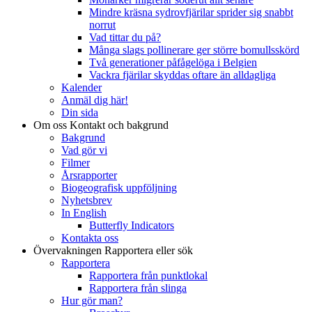
Mindre kräsna sydrovfjärilar sprider sig snabbt
norrut
Vad tittar du på?
Många slags pollinerare ger större bomullsskörd
Två generationer påfågelöga i Belgien
Vackra fjärilar skyddas oftare än alldagliga
Kalender
Anmäl dig här!
Din sida
Om oss
Kontakt och bakgrund
Bakgrund
Vad gör vi
Filmer
Årsrapporter
Biogeografisk uppföljning
Nyhetsbrev
In English
Butterfly Indicators
Kontakta oss
Övervakningen
Rapportera eller sök
Rapportera
Rapportera från punktlokal
Rapportera från slinga
Hur gör man?