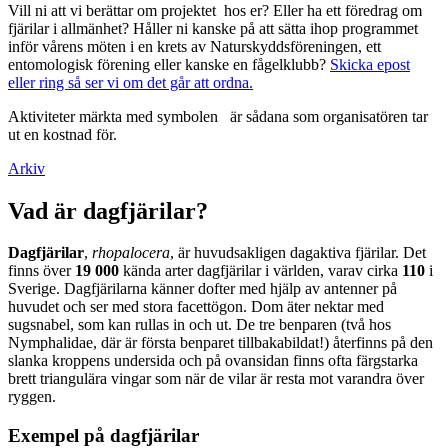
Vill ni att vi berättar om projektet hos er? Eller ha ett föredrag om
fjärilar i allmänhet? Håller ni kanske på att sätta ihop programmet
inför vårens möten i en krets av Naturskyddsföreningen, ett
entomologisk förening eller kanske en fågelklubb?
Skicka epost
eller ring så ser vi om det går att ordna.
Aktiviteter märkta med symbolen
är sådana som organisatören tar
ut en kostnad för.
Arkiv
Vad är dagfjärilar?
Dagfjärilar
,
rhopalocera
, är huvudsakligen dagaktiva fjärilar. Det
finns över
19 000
kända arter dagfjärilar i världen, varav cirka
110
i
Sverige. Dagfjärilarna känner dofter med hjälp av antenner på
huvudet och ser med stora facettögon. Dom äter nektar med
sugsnabel, som kan rullas in och ut. De tre benparen (två hos
Nymphalidae, där är första benparet tillbakabildat!) återfinns på den
slanka kroppens undersida och på ovansidan finns ofta färgstarka
brett triangulära vingar som när de vilar är resta mot varandra över
ryggen.
Exempel på dagfjärilar