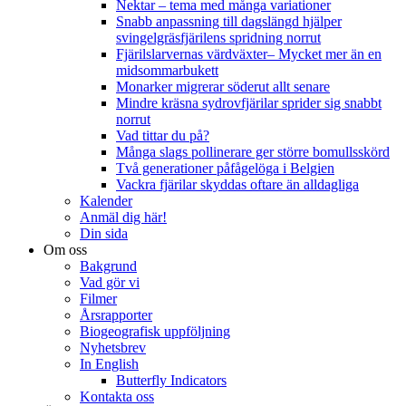
Nektar – tema med många variationer
Snabb anpassning till dagslängd hjälper
svingelgräsfjärilens spridning norrut
Fjärilslarvernas värdväxter– Mycket mer än en
midsommarbukett
Monarker migrerar söderut allt senare
Mindre kräsna sydrovfjärilar sprider sig snabbt
norrut
Vad tittar du på?
Många slags pollinerare ger större bomullsskörd
Två generationer påfågelöga i Belgien
Vackra fjärilar skyddas oftare än alldagliga
Kalender
Anmäl dig här!
Din sida
Om oss
Bakgrund
Vad gör vi
Filmer
Årsrapporter
Biogeografisk uppföljning
Nyhetsbrev
In English
Butterfly Indicators
Kontakta oss