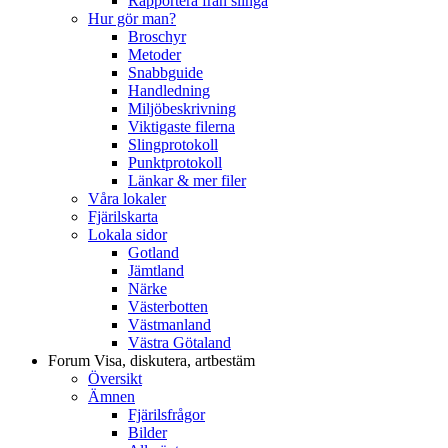
Rapportera från slinga
Hur gör man?
Broschyr
Metoder
Snabbguide
Handledning
Miljöbeskrivning
Viktigaste filerna
Slingprotokoll
Punktprotokoll
Länkar & mer filer
Våra lokaler
Fjärilskarta
Lokala sidor
Gotland
Jämtland
Närke
Västerbotten
Västmanland
Västra Götaland
Forum
Visa, diskutera, artbestäm
Översikt
Ämnen
Fjärilsfrågor
Bilder