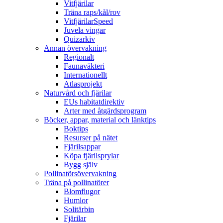
Vitfjärilar
Träna raps/kål/rov
VitfjärilarSpeed
Juvela vingar
Quizarkiv
Annan övervakning
Regionalt
Faunaväkteri
Internationellt
Atlasprojekt
Naturvård och fjärilar
EUs habitatdirektiv
Arter med åtgärdsprogram
Böcker, appar, material och länktips
Boktips
Resurser på nätet
Fjärilsappar
Köpa fjärilsprylar
Bygg själv
Pollinatörsövervakning
Träna på pollinatörer
Blomflugor
Humlor
Solitärbin
Fjärilar