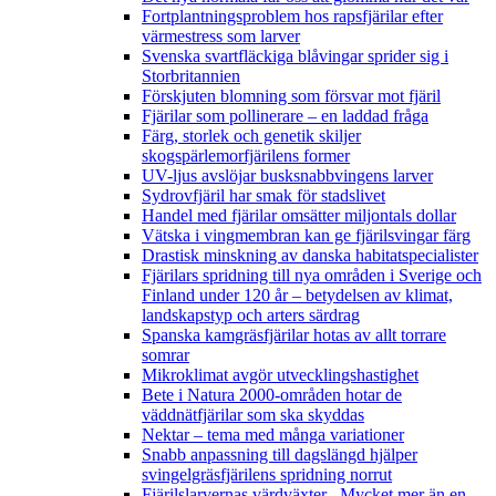
Fortplantningsproblem hos rapsfjärilar efter
värmestress som larver
Svenska svartfläckiga blåvingar sprider sig i
Storbritannien
Förskjuten blomning som försvar mot fjäril
Fjärilar som pollinerare – en laddad fråga
Färg, storlek och genetik skiljer
skogspärlemorfjärilens former
UV-ljus avslöjar busksnabbvingens larver
Sydrovfjäril har smak för stadslivet
Handel med fjärilar omsätter miljontals dollar
Vätska i vingmembran kan ge fjärilsvingar färg
Drastisk minskning av danska habitatspecialister
Fjärilars spridning till nya områden i Sverige och
Finland under 120 år
– betydelsen av klimat,
landskapstyp och arters särdrag
Spanska kamgräsfjärilar hotas av allt torrare
somrar
Mikroklimat avgör utvecklingshastighet
Bete i Natura 2000-områden hotar de
väddnätfjärilar som ska skyddas
Nektar – tema med många variationer
Snabb anpassning till dagslängd hjälper
svingelgräsfjärilens spridning norrut
Fjärilslarvernas värdväxter– Mycket mer än en