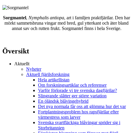
Sorgmantel
,
Nymphalis antiopa
, art i familjen praktfjärilar. Den har
mörkt sammetsbruna vingar med bred, gul ytterkant och äter bland
annat sav och rutten frukt. Sorgmantel finns i hela Sverige.
Översikt
Aktuellt
Nyheter
Aktuell fjärilsforskning
Hela artikellistan
Om forskningsartiklar och referenser
Varför förlorade vi tre svenska dagfjärilar?
Slingrande slåtter ger större variation
En öländsk blåvingehybrid
Det nya normala får oss att glömma hur det var
Fortplantningsproblem hos rapsfjärilar efter
värmestress som larver
Svenska svartfläckiga blåvingar sprider sig i
Storbritannien