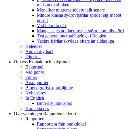
midsommarbukett
Monarker migrerar söderut allt senare
Mindre kräsna sydrovfjärilar sprider sig snabbt
norrut
Vad tittar du på?
Många slags pollinerare ger större bomullsskörd
Två generationer påfågelöga i Belgien
Vackra fjärilar skyddas oftare än alldagliga
Kalender
Anmäl dig här!
Din sida
Om oss
Kontakt och bakgrund
Bakgrund
Vad gör vi
Filmer
Årsrapporter
Biogeografisk uppföljning
Nyhetsbrev
In English
Butterfly Indicators
Kontakta oss
Övervakningen
Rapportera eller sök
Rapportera
Rapportera från punktlokal