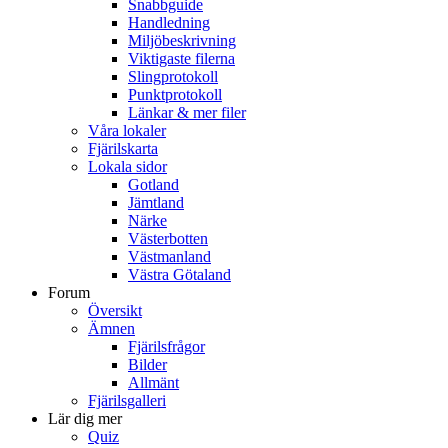
Snabbguide
Handledning
Miljöbeskrivning
Viktigaste filerna
Slingprotokoll
Punktprotokoll
Länkar & mer filer
Våra lokaler
Fjärilskarta
Lokala sidor
Gotland
Jämtland
Närke
Västerbotten
Västmanland
Västra Götaland
Forum
Översikt
Ämnen
Fjärilsfrågor
Bilder
Allmänt
Fjärilsgalleri
Lär dig mer
Quiz