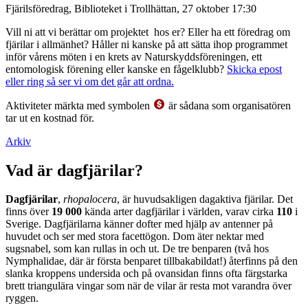
Fjärilsföredrag, Biblioteket i Trollhättan, 27 oktober 17:30
Vill ni att vi berättar om projektet hos er? Eller ha ett föredrag om
fjärilar i allmänhet? Håller ni kanske på att sätta ihop programmet
inför vårens möten i en krets av Naturskyddsföreningen, ett
entomologisk förening eller kanske en fågelklubb?
Skicka epost
eller ring så ser vi om det går att ordna.
Aktiviteter märkta med symbolen
är sådana som organisatören
tar ut en kostnad för.
Arkiv
Vad är dagfjärilar?
Dagfjärilar
,
rhopalocera
, är huvudsakligen dagaktiva fjärilar. Det
finns över
19 000
kända arter dagfjärilar i världen, varav cirka
110
i
Sverige. Dagfjärilarna känner dofter med hjälp av antenner på
huvudet och ser med stora facettögon. Dom äter nektar med
sugsnabel, som kan rullas in och ut. De tre benparen (två hos
Nymphalidae, där är första benparet tillbakabildat!) återfinns på den
slanka kroppens undersida och på ovansidan finns ofta färgstarka
brett triangulära vingar som när de vilar är resta mot varandra över
ryggen.