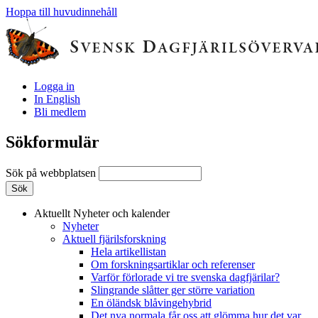
Hoppa till huvudinnehåll
Logga in
In English
Bli medlem
Sökformulär
Sök på webbplatsen
Aktuellt
Nyheter och kalender
Nyheter
Aktuell fjärilsforskning
Hela artikellistan
Om forskningsartiklar och referenser
Varför förlorade vi tre svenska dagfjärilar?
Slingrande slåtter ger större variation
En öländsk blåvingehybrid
Det nya normala får oss att glömma hur det var