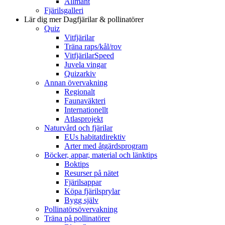
Allmänt
Fjärilsgalleri
Lär dig mer
Dagfjärilar & pollinatörer
Quiz
Vitfjärilar
Träna raps/kål/rov
VitfjärilarSpeed
Juvela vingar
Quizarkiv
Annan övervakning
Regionalt
Faunaväkteri
Internationellt
Atlasprojekt
Naturvård och fjärilar
EUs habitatdirektiv
Arter med åtgärdsprogram
Böcker, appar, material och länktips
Boktips
Resurser på nätet
Fjärilsappar
Köpa fjärilsprylar
Bygg själv
Pollinatörsövervakning
Träna på pollinatörer