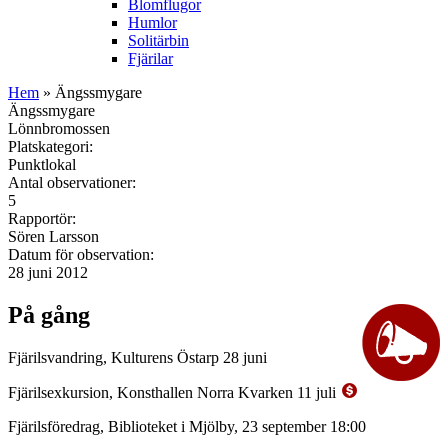
Blomflugor
Humlor
Solitärbin
Fjärilar
Hem
» Ängssmygare
Ängssmygare
Lönnbromossen
Platskategori:
Punktlokal
Antal observationer:
5
Rapportör:
Sören Larsson
Datum för observation:
28 juni 2012
På gång
Fjärilsvandring, Kulturens Östarp 28 juni
Fjärilsexkursion, Konsthallen Norra Kvarken 11 juli
Fjärilsföredrag, Biblioteket i Mjölby, 23 september 18:00