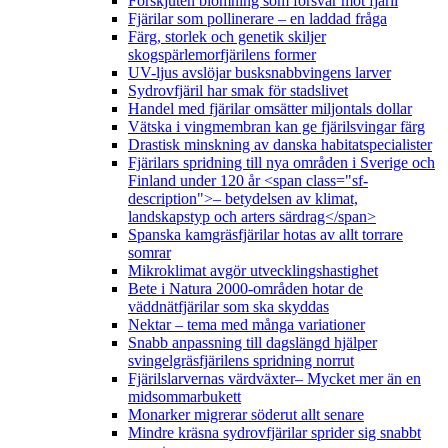
Förskjuten blomning som försvar mot fjäril
Fjärilar som pollinerare – en laddad fråga
Färg, storlek och genetik skiljer
skogspärlemorfjärilens former
UV-ljus avslöjar busksnabbvingens larver
Sydrovfjäril har smak för stadslivet
Handel med fjärilar omsätter miljontals dollar
Vätska i vingmembran kan ge fjärilsvingar färg
Drastisk minskning av danska habitatspecialister
Fjärilars spridning till nya områden i Sverige och
Finland under 120 år <span class="sf-
description">– betydelsen av klimat,
landskapstyp och arters särdrag</span>
Spanska kamgräsfjärilar hotas av allt torrare
somrar
Mikroklimat avgör utvecklingshastighet
Bete i Natura 2000-områden hotar de
väddnätfjärilar som ska skyddas
Nektar – tema med många variationer
Snabb anpassning till dagslängd hjälper
svingelgräsfjärilens spridning norrut
Fjärilslarvernas värdväxter– Mycket mer än en
midsommarbukett
Monarker migrerar söderut allt senare
Mindre kräsna sydrovfjärilar sprider sig snabbt