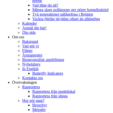
norrut
Vad tittar du på?
Många slags pollinerare ger större bomullsskörd
Två generationer påfågelöga i Belgien
Vackra fjärilar skyddas oftare än alldagliga
Kalender
Anmäl dig här!
Din sida
Om oss
Bakgrund
Vad gör vi
Filmer
Årsrapporter
Biogeografisk uppföljning
Nyhetsbrev
In English
Butterfly Indicators
Kontakta oss
Övervakningen
Rapportera
Rapportera från punktlokal
Rapportera från slinga
Hur gör man?
Broschyr
Metoder