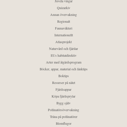
Juvela vingar
Quizarkiv
Annan övervakning
Regionalt
Faunaväkteri
Internationellt
Atlasprojekt
Naturvård och fjärilar
EUs habitatdirektiv
Arter med åtgärdsprogram
Böcker, appar, material och länktips
Boktips
Resurser på nätet
Fjärilsappar
Köpa fjärilsprylar
Bygg själv
Pollinatörsövervakning
Träna på pollinatörer
Blomflugor