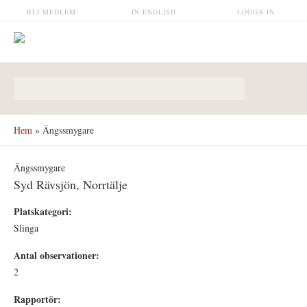
Hoppa till huvudinnehåll
BLI MEDLEM
IN ENGLISH
LOGGA IN
Sökformulär
Hem
» Ängssmygare
Ängssmygare
Syd Rävsjön, Norrtälje
Platskategori:
Slinga
Antal observationer:
2
Rapportör: