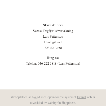
Skriv ett brev
Svensk Dagfjärilsövervakning
Lars Pettersson
Ekologihuset
223 62 Lund
Ring oss
Telefon: 046-222 3818 (Lars Pettersson)
Webbplatsen är byggd med open-source systemet
Drupal
och är
utvecklad av webbyrån
Happiness
.