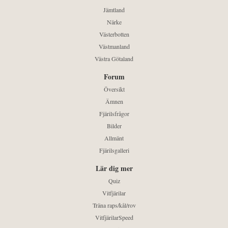
Jämtland
Närke
Västerbotten
Västmanland
Västra Götaland
Forum
Översikt
Ämnen
Fjärilsfrågor
Bilder
Allmänt
Fjärilsgalleri
Lär dig mer
Quiz
Vitfjärilar
Träna raps/kål/rov
VitfjärilarSpeed