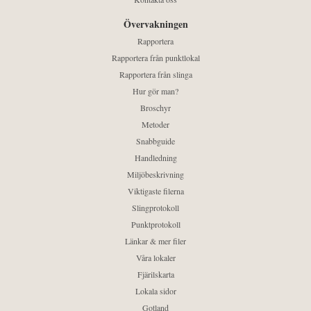
Övervakningen
Rapportera
Rapportera från punktlokal
Rapportera från slinga
Hur gör man?
Broschyr
Metoder
Snabbguide
Handledning
Miljöbeskrivning
Viktigaste filerna
Slingprotokoll
Punktprotokoll
Länkar & mer filer
Våra lokaler
Fjärilskarta
Lokala sidor
Gotland