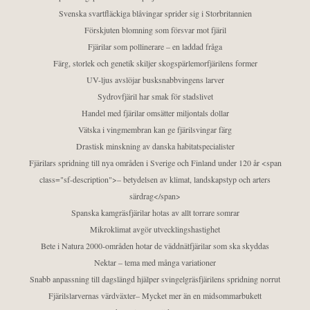
Svenska svartfläckiga blåvingar sprider sig i Storbritannien
Förskjuten blomning som försvar mot fjäril
Fjärilar som pollinerare – en laddad fråga
Färg, storlek och genetik skiljer skogspärlemorfjärilens former
UV-ljus avslöjar busksnabbvingens larver
Sydrovfjäril har smak för stadslivet
Handel med fjärilar omsätter miljontals dollar
Vätska i vingmembran kan ge fjärilsvingar färg
Drastisk minskning av danska habitatspecialister
Fjärilars spridning till nya områden i Sverige och Finland under 120 år <span
class="sf-description">– betydelsen av klimat, landskapstyp och arters
särdrag</span>
Spanska kamgräsfjärilar hotas av allt torrare somrar
Mikroklimat avgör utvecklingshastighet
Bete i Natura 2000-områden hotar de väddnätfjärilar som ska skyddas
Nektar – tema med många variationer
Snabb anpassning till dagslängd hjälper svingelgräsfjärilens spridning norrut
Fjärilslarvernas värdväxter– Mycket mer än en midsommarbukett