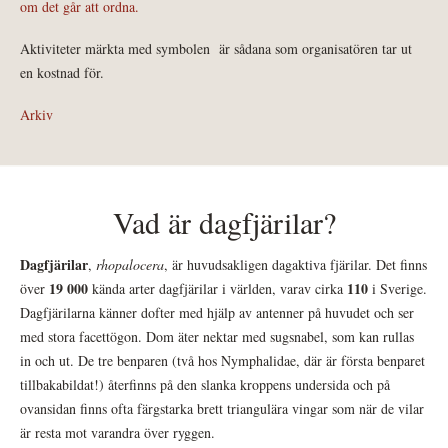
om det går att ordna.
Aktiviteter märkta med symbolen
är sådana som organisatören tar ut
en kostnad för.
Arkiv
Vad är dagfjärilar?
Dagfjärilar
,
rhopalocera
, är huvudsakligen dagaktiva fjärilar. Det finns
19 000
110
över
kända arter dagfjärilar i världen, varav cirka
i Sverige.
Dagfjärilarna känner dofter med hjälp av antenner på huvudet och ser
med stora facettögon. Dom äter nektar med sugsnabel, som kan rullas
in och ut. De tre benparen (två hos Nymphalidae, där är första benparet
tillbakabildat!) återfinns på den slanka kroppens undersida och på
ovansidan finns ofta färgstarka brett triangulära vingar som när de vilar
är resta mot varandra över ryggen.