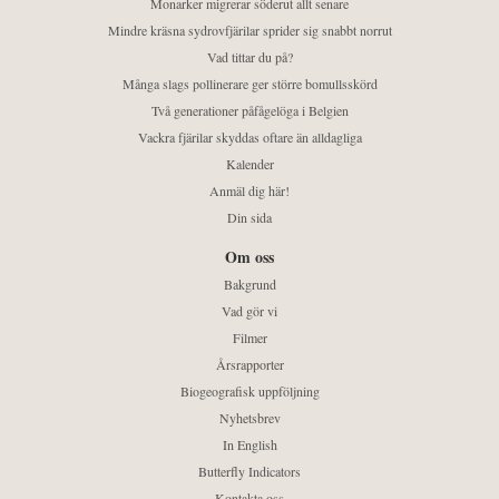
Monarker migrerar söderut allt senare
Mindre kräsna sydrovfjärilar sprider sig snabbt norrut
Vad tittar du på?
Många slags pollinerare ger större bomullsskörd
Två generationer påfågelöga i Belgien
Vackra fjärilar skyddas oftare än alldagliga
Kalender
Anmäl dig här!
Din sida
Om oss
Bakgrund
Vad gör vi
Filmer
Årsrapporter
Biogeografisk uppföljning
Nyhetsbrev
In English
Butterfly Indicators
Kontakta oss