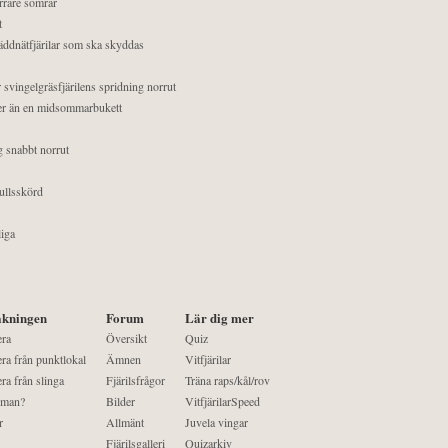
orrare somrar
t
äddnätfjärilar som ska skyddas
 svingelgräsfjärilens spridning norrut
mer än en midsommarbukett
g snabbt norrut
ullsskörd
liga
kningen
Forum
Lär dig mer
era
Översikt
Quiz
ra från punktlokal
Ämnen
Vitfjärilar
ra från slinga
Fjärilsfrågor
Träna raps/kål/rov
 man?
Bilder
VitfjärilarSpeed
r
Allmänt
Juvela vingar
Fjärilsgalleri
Quizarkiv