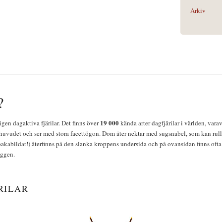
Arkiv
?
19 000
igen dagaktiva fjärilar. Det finns över
kända arter dagfjärilar i världen, vara
huvudet och ser med stora facettögon. Dom äter nektar med sugsnabel, som kan rulla
bakabildat!) återfinns på den slanka kroppens undersida och på ovansidan finns ofta 
yggen.
RILAR