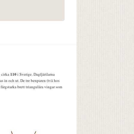
110
v cirka
i Sverige. Dagfjärilarna
s in och ut. De tre benparen (två hos
färgstarka brett triangulära vingar som