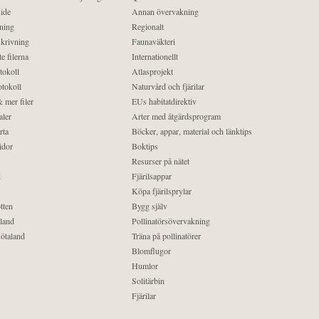
ide
Annan övervakning
ning
Regionalt
krivning
Faunaväkteri
e filerna
Internationellt
tokoll
Atlasprojekt
tokoll
Naturvård och fjärilar
 mer filer
EUs habitatdirektiv
aler
Arter med åtgärdsprogram
rta
Böcker, appar, material och länktips
idor
Boktips
Resurser på nätet
d
Fjärilsappar
Köpa fjärilsprylar
tten
Bygg själv
land
Pollinatörsövervakning
ötaland
Träna på pollinatörer
Blomflugor
Humlor
Solitärbin
Fjärilar