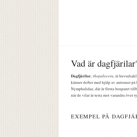
Vad är dagfjärilar
Dagfjärilar
,
rhopalocera
, är huvudsakl
känner dofter med hjälp av antenner på 
Nymphalidae, där är första benparet till
när de vilar är resta mot varandra över r
EXEMPEL PÅ DAGFJÄ