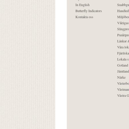
In English
Snabbgu
Butterfly Indicators
Handled
Kontakta oss
Miljöbes
Viktigast
Slingpro
Punktpro
Länkar &
Våra lok
Fjärilska
Lokala s
Gotland
Jämtlan
Närke
Västerbo
Västman
Västra G