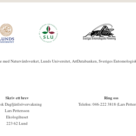
te med Naturvårdsverket, Lunds Universitet, ArtDatabanken, Sveriges Entomologis
Skriv ett brev
Ring oss
sk Dagfjärilsövervakning
Telefon: 046-222 3818 (Lars Petter
Lars Pettersson
Ekologihuset
223 62 Lund