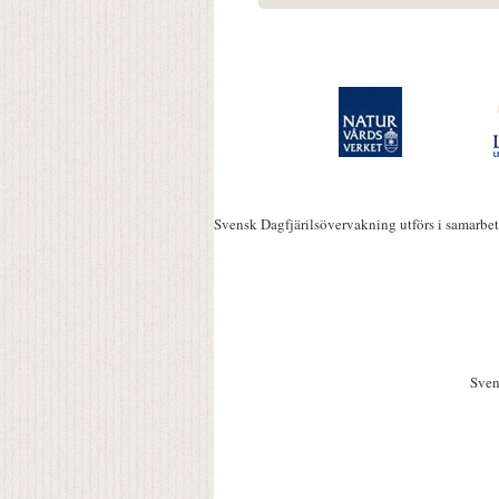
Svensk Dagfjärilsövervakning utförs i samarbe
Sven