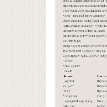
Spanska kamgräsfjärilar hotas av allt t
Mikroklimat avgör utvecklingshastighe
Bete i Natura 2000-områden hotar de v
Nektar – tema med många variationer
Snabb anpassning till dagslängd hjälper
Fjärilslarvernas värdväxter– Mycket 
Monarker migrerar söderut allt senare
Mindre kräsna sydrovfjärilar sprider si
Vad tittar du på?
Många slags pollinerare ger större bom
Två generationer påfågelöga i Belgien
Vackra fjärilar skyddas oftare än alldag
Kalender
Anmäl dig här!
Din sida
Om oss
Överva
Bakgrund
Rapport
Vad gör vi
Rapporte
Filmer
Rapporte
Årsrapporter
Hur gör
Biogeografisk uppföljning
Broschy
Nyhetsbrev
Metoder