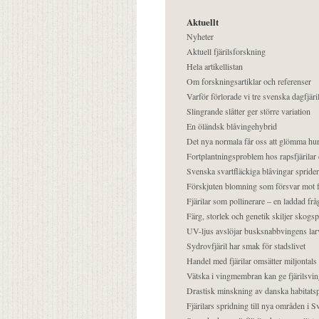
Aktuellt
Nyheter
Aktuell fjärilsforskning
Hela artikellistan
Om forskningsartiklar och referenser
Varför förlorade vi tre svenska dagfjäri
Slingrande slåtter ger större variation
En öländsk blåvingehybrid
Det nya normala får oss att glömma hur
Fortplantningsproblem hos rapsfjärilar 
Svenska svartfläckiga blåvingar sprider 
Förskjuten blomning som försvar mot fj
Fjärilar som pollinerare – en laddad frå
Färg, storlek och genetik skiljer skogs
UV-ljus avslöjar busksnabbvingens lar
Sydrovfjäril har smak för stadslivet
Handel med fjärilar omsätter miljontals 
Vätska i vingmembran kan ge fjärilsvin
Drastisk minskning av danska habitatsp
Fjärilars spridning till nya områden i