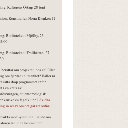
ring, Kulturens Östarp 28 juni
rsion, Konsthallen Norra Kvarken 11
rag, Biblioteket i Mjölby, 23
18:00
rag, Biblioteket i Trollhättan, 27
:30
vi berättar om projektet hos er? Eller
rag om fjärilar i allmänhet? Håller ni
tt sätta ihop programmet inför
n i en krets av
föreningen, ett entomologisk
ler kanske en fågelklubb?
Skicka
ring så ser vi om det går att ordna.
r märkta med symbolen
är sådana
tören tar ut en kostnad för.