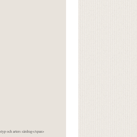
pstyp och arters särdrag</span>