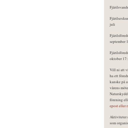
Fjärilsvand
Fjärilsexku
juli
Fjärilsföred
september 
Fjärilsföred
oktober 17
Vill ni att 
ha ett föred
kanske på a
vårens möte
Naturskydds
förening el
epost eller 
Aktivitete
som organisa