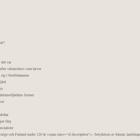
lar?
 det var
efter värmestress som larver
sig i Storbritannien
äril
ga
pärlemorfjärilens former
ver
dollar
gar färg
ecialister
 Sverige och Finland under 120 år <span class="sf-description">– betydelsen av klimat, landska