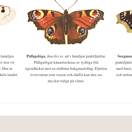
Påfågelöga
Sorgman
 i familjen
,
Inachis io
, art i familjen praktfjärilar.
t stor vit
Påfågelögat kännetecknas av tydliga blå
praktfjäri
r. Den är
ögonfläckar mot en rödbrun bakgrundsfärg. Fjärilen
med bred,
 hela landet
övervintrar som vuxen och därför kan den ses
och rutten
mycket tidigt på våren.