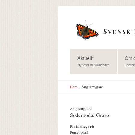
Hoppa till huvudinnehåll
Aktuellt
Om 
Nyheter och kalender
Kontak
Hem
» Ängssmygare
Ängssmygare
Söderboda, Gräsö
Platskategori:
Punktlokal