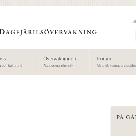
B
Sök
oss
Övervakningen
Forum
t och bakgrund
Rapportera eller sök
Visa, diskutera, artbestäm
PÅ G