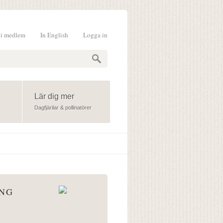
li medlem
In English
Logga in
formulär
Lär dig mer
Dagfjärilar & pollinatörer
ÅNG