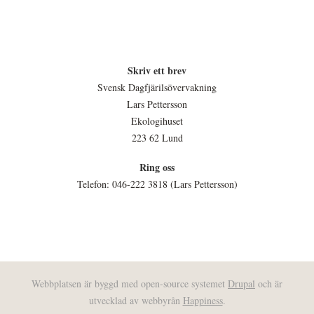
Skriv ett brev
Svensk Dagfjärilsövervakning
Lars Pettersson
Ekologihuset
223 62 Lund
Ring oss
Telefon: 046-222 3818 (Lars Pettersson)
Webbplatsen är byggd med open-source systemet
Drupal
och är
utvecklad av webbyrån
Happiness
.