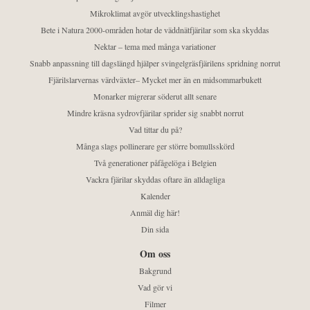
Mikroklimat avgör utvecklingshastighet
Bete i Natura 2000-områden hotar de väddnätfjärilar som ska skyddas
Nektar – tema med många variationer
Snabb anpassning till dagslängd hjälper svingelgräsfjärilens spridning norrut
Fjärilslarvernas värdväxter– Mycket mer än en midsommarbukett
Monarker migrerar söderut allt senare
Mindre kräsna sydrovfjärilar sprider sig snabbt norrut
Vad tittar du på?
Många slags pollinerare ger större bomullsskörd
Två generationer påfågelöga i Belgien
Vackra fjärilar skyddas oftare än alldagliga
Kalender
Anmäl dig här!
Din sida
Om oss
Bakgrund
Vad gör vi
Filmer