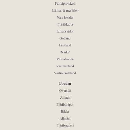
Punktprotokoll
Länkar & mer filer
Våra lokaler
Fjärilskarta
Lokala sidor
Gotland
Jämtland
Närke
Västerbotten
Västmanland
Västra Götaland
Forum
Översikt
Ämnen
Fjärilsfrågor
Bilder
Allmänt
Fjärilsgalleri