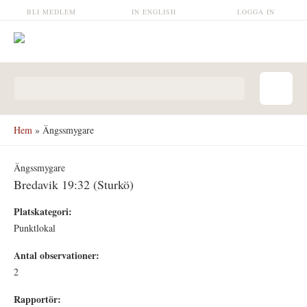
Hoppa till huvudinnehåll
BLI MEDLEM
IN ENGLISH
LOGGA IN
Sökformulär
Hem
» Ängssmygare
Ängssmygare
Bredavik 19:32 (Sturkö)
Platskategori:
Punktlokal
Antal observationer:
2
Rapportör: