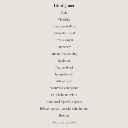
Lär dig mer
Quiz
Vitfjärilar
Träna raps/kål/rov
VitfjärilarSpeed
Juvela vingar
Quizarkiv
Annan övervakning
Regionalt
Faunaväkteri
Internationellt
Atlasprojekt
Naturvård och fjärilar
EUs habitatdirektiv
Arter med åtgärdsprogram
Böcker, appar, material och länktips
Boktips
Resurser på nätet