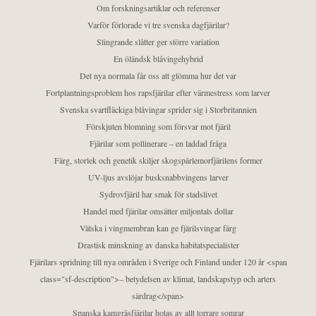
Om forskningsartiklar och referenser
Varför förlorade vi tre svenska dagfjärilar?
Slingrande slåtter ger större variation
En öländsk blåvingehybrid
Det nya normala får oss att glömma hur det var
Fortplantningsproblem hos rapsfjärilar efter värmestress som larver
Svenska svartfläckiga blåvingar sprider sig i Storbritannien
Förskjuten blomning som försvar mot fjäril
Fjärilar som pollinerare – en laddad fråga
Färg, storlek och genetik skiljer skogspärlemorfjärilens former
UV-ljus avslöjar busksnabbvingens larver
Sydrovfjäril har smak för stadslivet
Handel med fjärilar omsätter miljontals dollar
Vätska i vingmembran kan ge fjärilsvingar färg
Drastisk minskning av danska habitatspecialister
Fjärilars spridning till nya områden i Sverige och Finland under 120 år <span
class="sf-description">– betydelsen av klimat, landskapstyp och arters
särdrag</span>
Spanska kamgräsfjärilar hotas av allt torrare somrar