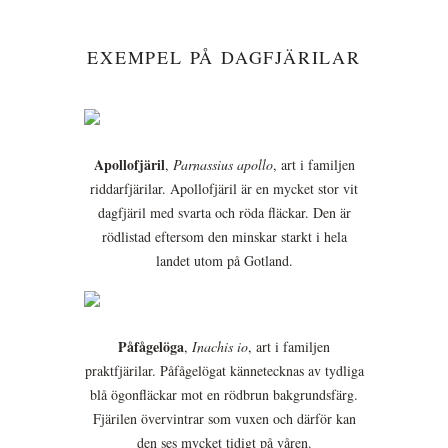
EXEMPEL PÅ DAGFJÄRILAR
Apollofjäril
,
Parnassius apollo
, art i familjen
riddarfjärilar. Apollofjäril är en mycket stor vit
dagfjäril med svarta och röda fläckar. Den är
rödlistad eftersom den minskar starkt i hela
landet utom på Gotland.
Påfågelöga
,
Inachis io
, art i familjen
praktfjärilar. Påfågelögat kännetecknas av tydliga
blå ögonfläckar mot en rödbrun bakgrundsfärg.
Fjärilen övervintrar som vuxen och därför kan
den ses mycket tidigt på våren.