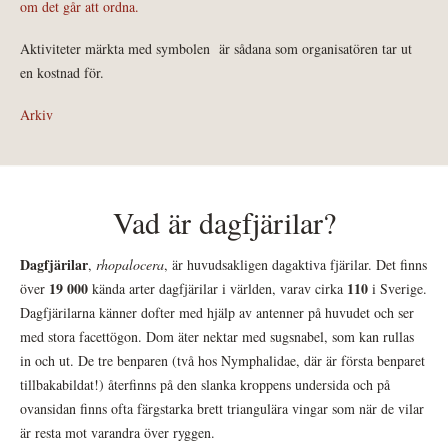
om det går att ordna.
Aktiviteter märkta med symbolen
är sådana som organisatören tar ut
en kostnad för.
Arkiv
Vad är dagfjärilar?
Dagfjärilar
,
rhopalocera
, är huvudsakligen dagaktiva fjärilar. Det finns
19 000
110
över
kända arter dagfjärilar i världen, varav cirka
i Sverige.
Dagfjärilarna känner dofter med hjälp av antenner på huvudet och ser
med stora facettögon. Dom äter nektar med sugsnabel, som kan rullas
in och ut. De tre benparen (två hos Nymphalidae, där är första benparet
tillbakabildat!) återfinns på den slanka kroppens undersida och på
ovansidan finns ofta färgstarka brett triangulära vingar som när de vilar
är resta mot varandra över ryggen.