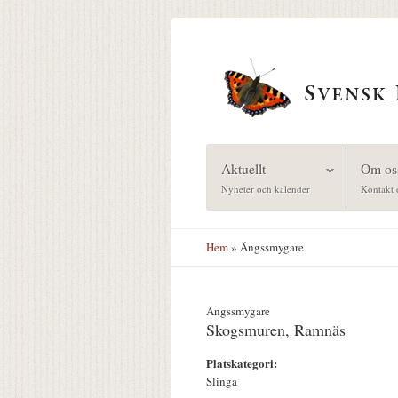
Hoppa till huvudinnehåll
Aktuellt
Om os
Nyheter och kalender
Kontakt 
Hem
» Ängssmygare
Ängssmygare
Skogsmuren, Ramnäs
Platskategori:
Slinga