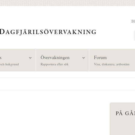
B
Sök
s
Övervakningen
Forum
och bakgrund
Rapportera eller sök
Visa, diskutera, artbestäm
PÅ G