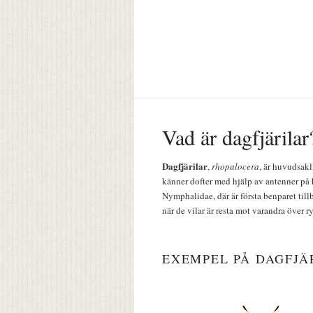
Vad är dagfjärilar
Dagfjärilar
,
rhopalocera
, är huvudsakl
känner dofter med hjälp av antenner på 
Nymphalidae, där är första benparet till
när de vilar är resta mot varandra över r
EXEMPEL PÅ DAGFJÄ