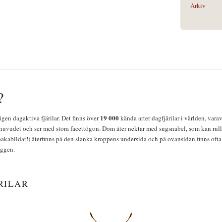
Arkiv
?
19 000
igen dagaktiva fjärilar. Det finns över
kända arter dagfjärilar i världen, vara
huvudet och ser med stora facettögon. Dom äter nektar med sugsnabel, som kan rulla
bakabildat!) återfinns på den slanka kroppens undersida och på ovansidan finns ofta 
yggen.
RILAR