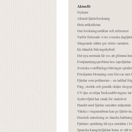
Aktuellt
Nyheter
Aktuell fjärilsforskning
Hela artikellistan
Om forskningsartiklar och referenser
Varför förlorade vi tre svenska dagfjäri
Slingrande slåtter ger större variation
En öländsk blåvingehybrid
Det nya normala får oss att glömma hur
Fortplantningsproblem hos rapsfjärilar 
Svenska svartfläckiga blåvingar sprider 
Förskjuten blomning som försvar mot fj
Fjärilar som pollinerare – en laddad frå
Färg, storlek och genetik skiljer skogs
UV-ljus avslöjar busksnabbvingens lar
Sydrovfjäril har smak för stadslivet
Handel med fjärilar omsätter miljontals 
Vätska i vingmembran kan ge fjärilsvin
Drastisk minskning av danska habitatsp
Fjärilars spridning till nya områden i
Spanska kamgräsfjärilar hotas av allt t