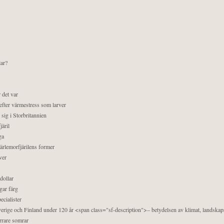
lar?
 det var
efter värmestress som larver
sig i Storbritannien
äril
ga
pärlemorfjärilens former
ver
dollar
gar färg
ecialister
 Sverige och Finland under 120 år <span class="sf-description">– betydelsen av klimat, landska
orrare somrar