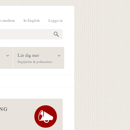
li medlem
In English
Logga in
formulär
Lär dig mer
Dagfjärilar & pollinatörer
ÅNG