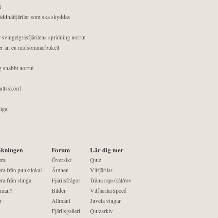
t
äddnätfjärilar som ska skyddas
 svingelgräsfjärilens spridning norrut
mer än en midsommarbukett
g snabbt norrut
ullsskörd
liga
kningen
Forum
Lär dig mer
era
Översikt
Quiz
ra från punktlokal
Ämnen
Vitfjärilar
ra från slinga
Fjärilsfrågor
Träna raps/kål/rov
 man?
Bilder
VitfjärilarSpeed
r
Allmänt
Juvela vingar
Fjärilsgalleri
Quizarkiv