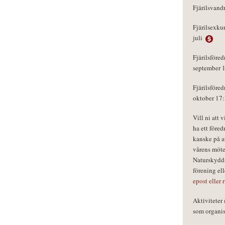
Fjärilsvand
Fjärilsexku
juli
Fjärilsföred
september 
Fjärilsföred
oktober 17
Vill ni att 
ha ett föred
kanske på a
vårens möte
Naturskydds
förening el
epost eller 
Aktivitete
som organisa