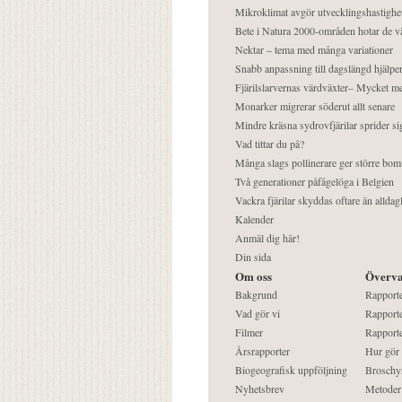
Mikroklimat avgör utvecklingshastighe
Bete i Natura 2000-områden hotar de v
Nektar – tema med många variationer
Snabb anpassning till dagslängd hjälper
Fjärilslarvernas värdväxter– Mycket 
Monarker migrerar söderut allt senare
Mindre kräsna sydrovfjärilar sprider si
Vad tittar du på?
Många slags pollinerare ger större bom
Två generationer påfågelöga i Belgien
Vackra fjärilar skyddas oftare än alldag
Kalender
Anmäl dig här!
Din sida
Om oss
Överva
Bakgrund
Rapport
Vad gör vi
Rapporte
Filmer
Rapporte
Årsrapporter
Hur gör
Biogeografisk uppföljning
Broschy
Nyhetsbrev
Metoder