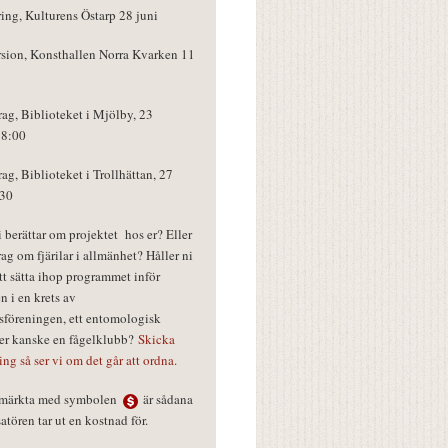
ring, Kulturens Östarp 28 juni
rsion, Konsthallen Norra Kvarken 11
rag, Biblioteket i Mjölby, 23
18:00
rag, Biblioteket i Trollhättan, 27
:30
vi berättar om projektet hos er? Eller
rag om fjärilar i allmänhet? Håller ni
tt sätta ihop programmet inför
n i en krets av
föreningen, ett entomologisk
ler kanske en fågelklubb?
Skicka
ring så ser vi om det går att ordna.
r märkta med symbolen
är sådana
tören tar ut en kostnad för.