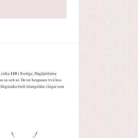
110
v cirka
i Sverige. Dagfjärilarna
s in och ut. De tre benparen (två hos
färgstarka brett triangulära vingar som