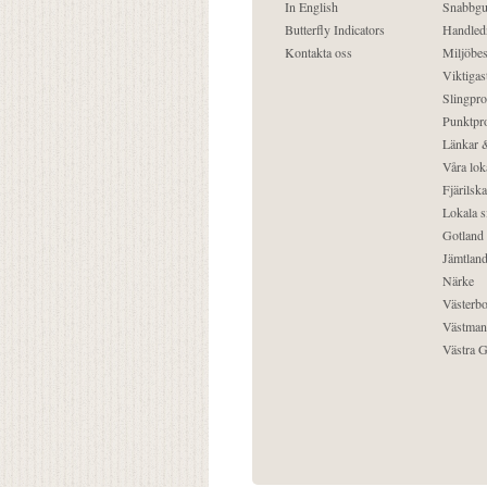
In English
Snabbgu
Butterfly Indicators
Handled
Kontakta oss
Miljöbes
Viktigast
Slingpro
Punktpro
Länkar &
Våra lok
Fjärilska
Lokala s
Gotland
Jämtlan
Närke
Västerbo
Västman
Västra G