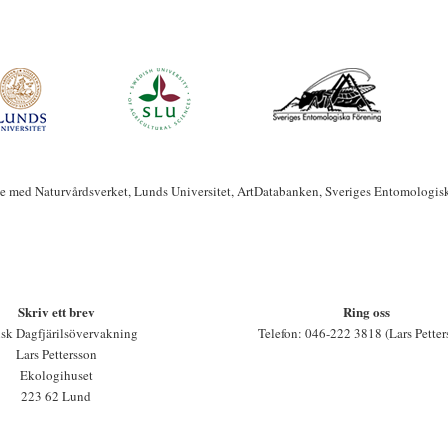
te med Naturvårdsverket, Lunds Universitet, ArtDatabanken, Sveriges Entomologis
Skriv ett brev
Ring oss
sk Dagfjärilsövervakning
Telefon: 046-222 3818 (Lars Petter
Lars Pettersson
Ekologihuset
223 62 Lund