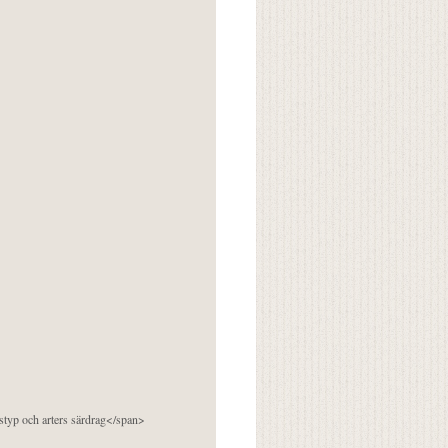
pstyp och arters särdrag</span>