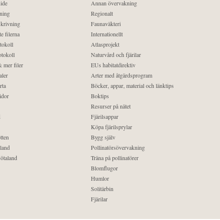
ide
Annan övervakning
ning
Regionalt
krivning
Faunaväkteri
e filerna
Internationellt
tokoll
Atlasprojekt
tokoll
Naturvård och fjärilar
 mer filer
EUs habitatdirektiv
aler
Arter med åtgärdsprogram
rta
Böcker, appar, material och länktips
idor
Boktips
Resurser på nätet
d
Fjärilsappar
Köpa fjärilsprylar
tten
Bygg själv
land
Pollinatörsövervakning
ötaland
Träna på pollinatörer
Blomflugor
Humlor
Solitärbin
Fjärilar