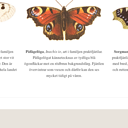
Påfågelöga
Sorgman
 i familjen
,
Inachis io
, art i familjen praktfjärilar.
t stor vit
Påfågelögat kännetecknas av tydliga blå
praktfjäri
r. Den är
ögonfläckar mot en rödbrun bakgrundsfärg. Fjärilen
med bred,
 hela landet
övervintrar som vuxen och därför kan den ses
och rutten
mycket tidigt på våren.