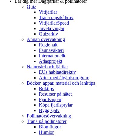
Lär dig mer
Dagfjärilar & pollinatörer
Quiz
Vitfjärilar
Träna raps/kål/rov
VitfjärilarSpeed
Juvela vingar
Quizarkiv
Annan övervakning
Regionalt
Faunaväkteri
Internationellt
Atlasprojekt
Naturvård och fjärilar
EUs habitatdirektiv
Arter med åtgärdsprogram
Böcker, appar, material och länktips
Boktips
Resurser på nätet
Fjärilsappar
Köpa fjärilsprylar
Bygg själv
Pollinatörsövervakning
Träna på pollinatörer
Blomflugor
Humlor