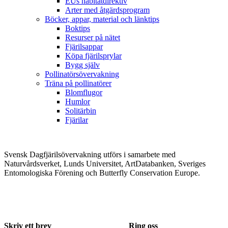
EUs habitatdirektiv
Arter med åtgärdsprogram
Böcker, appar, material och länktips
Boktips
Resurser på nätet
Fjärilsappar
Köpa fjärilsprylar
Bygg själv
Pollinatörsövervakning
Träna på pollinatörer
Blomflugor
Humlor
Solitärbin
Fjärilar
Svensk Dagfjärilsövervakning utförs i samarbete med
Naturvårdsverket, Lunds Universitet, ArtDatabanken, Sveriges
Entomologiska Förening och Butterfly Conservation Europe.
Skriv ett brev
Ring oss