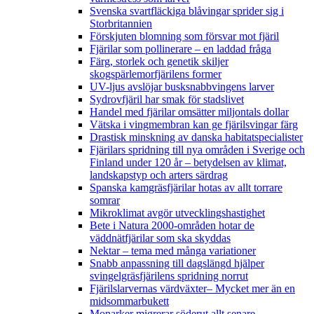
Svenska svartfläckiga blåvingar sprider sig i
Storbritannien
Förskjuten blomning som försvar mot fjäril
Fjärilar som pollinerare – en laddad fråga
Färg, storlek och genetik skiljer
skogspärlemorfjärilens former
UV-ljus avslöjar busksnabbvingens larver
Sydrovfjäril har smak för stadslivet
Handel med fjärilar omsätter miljontals dollar
Vätska i vingmembran kan ge fjärilsvingar färg
Drastisk minskning av danska habitatspecialister
Fjärilars spridning till nya områden i Sverige och
Finland under 120 år
– betydelsen av klimat,
landskapstyp och arters särdrag
Spanska kamgräsfjärilar hotas av allt torrare
somrar
Mikroklimat avgör utvecklingshastighet
Bete i Natura 2000-områden hotar de
väddnätfjärilar som ska skyddas
Nektar – tema med många variationer
Snabb anpassning till dagslängd hjälper
svingelgräsfjärilens spridning norrut
Fjärilslarvernas värdväxter– Mycket mer än en
midsommarbukett
Monarker migrerar söderut allt senare