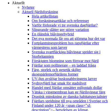
Aktuellt
Nyheter
Aktuell fjärilsforskning
Hela artikellistan
Om forskningsartiklar och referenser
Varför förlorade vi tre svenska dagfjärilar?
Slingrande slåtter ger större variation
En öländsk blåvingehybrid
Det nya normala får oss att glömma hur det var
Fortplantningsproblem hos rapsfjärilar efter
värmestress som larver
Svenska svartfläckiga blåvingar sprider sig i
Storbritannien
Förskjuten blomning som försvar mot fjäril
Fjärilar som pollinerare – en laddad fråga
Färg, storlek och genetik skiljer
skogspärlemorfjärilens former
UV-ljus avslöjar busksnabbvingens larver
Sydrovfjäril har smak för stadslivet
Handel med fjärilar omsätter miljontals dollar
Vätska i vingmembran kan ge fjärilsvingar färg
Drastisk minskning av danska habitatspecialister
Fjärilars spridning till nya områden i Sverige och
Finland under 120 år <span class="sf-
description">– betydelsen av klimat,