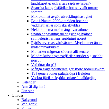
landskapstyp och arters särdrag</span>
Spanska kamgräsfjärilar hotas av allt torrare
somrar
Mikroklimat avgör utvecklingshastighet
Bete i Natura 2000-områden hotar de
väddnätfjärilar som ska skyddas
Nektar – tema med många variationer
Snabb anpassning till dagslängd hjälper
svingelgräsfjärilens spridning norrut
Fjärilslarvernas värdväxter– Mycket mer än en
midsommarbukett
Monarker migrerar söderut allt senare
Mindre kräsna sydrovfjärilar sprider sig snabbt
norrut
Vad tittar du på?
Många slags pollinerare ger större bomullsskörd
Två generationer påfågelöga i Belgien
Vackra fjärilar skyddas oftare än alldagliga
Kalender
Anmäl dig här!
Din sida
Om oss
Bakgrund
Vad gör vi
Filmer