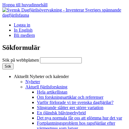
Hoppa till huvudinnehåll
Logga in
In English
Bli medlem
Sökformulär
Sök på webbplatsen
Aktuellt
Nyheter och kalender
Nyheter
Aktuell fjärilsforskning
Hela artikellistan
Om forskningsartiklar och referenser
Varför förlorade vi tre svenska dagfjärilar?
Slingrande slåtter ger större variation
En öländsk blåvingehybrid
Det nya normala får oss att glömma hur det var
Fortplantningsproblem hos rapsfjärilar efter
värmestress som larver