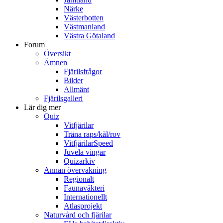
Närke
Västerbotten
Västmanland
Västra Götaland
Forum
Översikt
Ämnen
Fjärilsfrågor
Bilder
Allmänt
Fjärilsgalleri
Lär dig mer
Quiz
Vitfjärilar
Träna raps/kål/rov
VitfjärilarSpeed
Juvela vingar
Quizarkiv
Annan övervakning
Regionalt
Faunaväkteri
Internationellt
Atlasprojekt
Naturvård och fjärilar