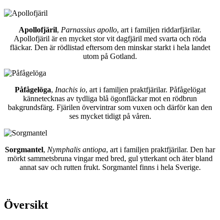
Apollofjäril
,
Parnassius apollo
, art i familjen riddarfjärilar.
Apollofjäril är en mycket stor vit dagfjäril med svarta och röda
fläckar. Den är rödlistad eftersom den minskar starkt i hela landet
utom på Gotland.
Påfågelöga
,
Inachis io
, art i familjen praktfjärilar. Påfågelögat
kännetecknas av tydliga blå ögonfläckar mot en rödbrun
bakgrundsfärg. Fjärilen övervintrar som vuxen och därför kan den
ses mycket tidigt på våren.
Sorgmantel
,
Nymphalis antiopa
, art i familjen praktfjärilar. Den har
mörkt sammetsbruna vingar med bred, gul ytterkant och äter bland
annat sav och rutten frukt. Sorgmantel finns i hela Sverige.
Översikt