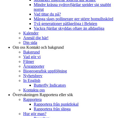
Mindre kräsna sydrovfjärilar sprider sig snabbt
norrut
Vad tittar du på?
Många slags pollinerare ger större bomullsskörd
Två generationer påfågelöga i Belgien
Vackra fjärilar skyddas oftare än alldagliga
Kalender
Anmäl dig här!
Din sida
Om oss
Kontakt och bakgrund
Bakgrund
Vad gör vi
Filmer
Årsrapporter
Biogeografisk uppföljning
Nyhetsbrev
In English
Butterfly Indicators
Kontakta oss
Övervakningen
Rapportera eller sök
Rapportera
Rapportera från punktlokal
Rapportera från slinga
Hur gör man?