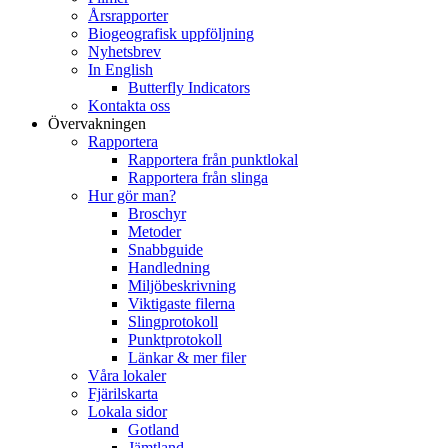
Årsrapporter
Biogeografisk uppföljning
Nyhetsbrev
In English
Butterfly Indicators
Kontakta oss
Övervakningen
Rapportera
Rapportera från punktlokal
Rapportera från slinga
Hur gör man?
Broschyr
Metoder
Snabbguide
Handledning
Miljöbeskrivning
Viktigaste filerna
Slingprotokoll
Punktprotokoll
Länkar & mer filer
Våra lokaler
Fjärilskarta
Lokala sidor
Gotland
Jämtland