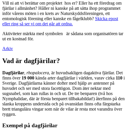
Vill ni att vi berättar om projektet hos er? Eller ha ett föredrag om
fjärilar i allmänhet? Håller ni kanske på att sätta ihop programmet
inför vårens möten i en krets av Naturskyddsföreningen, ett
entomologisk förening eller kanske en fågelklubb?
Skicka epost
eller ring så ser vi om det går att ordna.
Aktiviteter märkta med symbolen
är sådana som organisatören tar
ut en kostnad för.
Arkiv
Vad är dagfjärilar?
Dagfjärilar
,
rhopalocera
, är huvudsakligen dagaktiva fjärilar. Det
finns över
19 000
kända arter dagfjärilar i världen, varav cirka
110
i
Sverige. Dagfjärilarna känner dofter med hjälp av antenner på
huvudet och ser med stora facettögon. Dom äter nektar med
sugsnabel, som kan rullas in och ut. De tre benparen (två hos
Nymphalidae, där är första benparet tillbakabildat!) återfinns på den
slanka kroppens undersida och på ovansidan finns ofta färgstarka
brett triangulära vingar som när de vilar är resta mot varandra över
ryggen.
Exempel på dagfjärilar