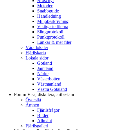
Broschyr
Metoder
Snabbguide
Handledning
Miljöbeskrivning
Viktigaste filerna
Slingprotokoll
Punktprotokoll
Länkar & mer filer
Våra lokaler
Fjärilskarta
Lokala sidor
Gotland
Jämtland
Närke
Västerbotten
Västmanland
Västra Götaland
Forum
Visa, diskutera, artbestäm
Översikt
Ämnen
Fjärilsfrågor
Bilder
Allmänt
Fjärilsgalleri