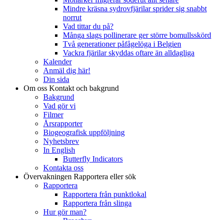
Mindre kräsna sydrovfjärilar sprider sig snabbt
norrut
Vad tittar du på?
Många slags pollinerare ger större bomullsskörd
Två generationer påfågelöga i Belgien
Vackra fjärilar skyddas oftare än alldagliga
Kalender
Anmäl dig här!
Din sida
Om oss
Kontakt och bakgrund
Bakgrund
Vad gör vi
Filmer
Årsrapporter
Biogeografisk uppföljning
Nyhetsbrev
In English
Butterfly Indicators
Kontakta oss
Övervakningen
Rapportera eller sök
Rapportera
Rapportera från punktlokal
Rapportera från slinga
Hur gör man?