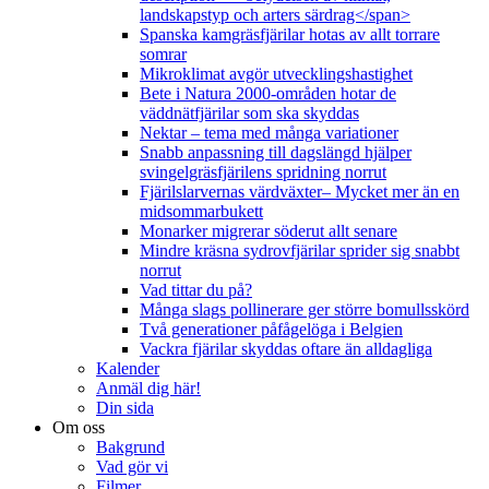
landskapstyp och arters särdrag</span>
Spanska kamgräsfjärilar hotas av allt torrare
somrar
Mikroklimat avgör utvecklingshastighet
Bete i Natura 2000-områden hotar de
väddnätfjärilar som ska skyddas
Nektar – tema med många variationer
Snabb anpassning till dagslängd hjälper
svingelgräsfjärilens spridning norrut
Fjärilslarvernas värdväxter– Mycket mer än en
midsommarbukett
Monarker migrerar söderut allt senare
Mindre kräsna sydrovfjärilar sprider sig snabbt
norrut
Vad tittar du på?
Många slags pollinerare ger större bomullsskörd
Två generationer påfågelöga i Belgien
Vackra fjärilar skyddas oftare än alldagliga
Kalender
Anmäl dig här!
Din sida
Om oss
Bakgrund
Vad gör vi
Filmer