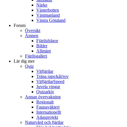
Närke
Västerbotten
Västmanland
Västra Götaland
Forum
Översikt
Ämnen
Fjärilsfrågor
Bilder
Allmänt
Fjärilsgalleri
Lär dig mer
Quiz
Vitfjärilar
Träna raps/kål/rov
VitfjärilarSpeed
Juvela vingar
Quizarkiv
Annan övervakning
Regionalt
Faunaväkteri
Internationellt
Atlasprojekt
Naturvård och fjärilar