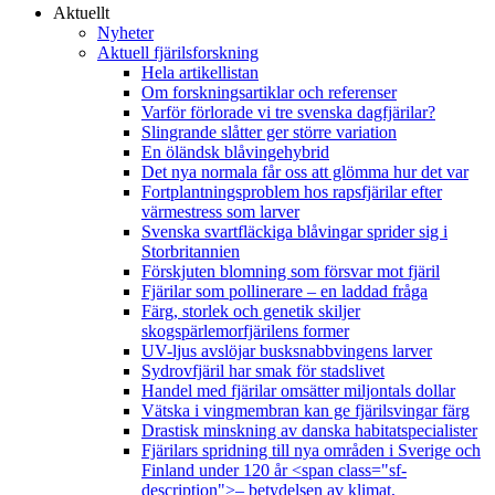
Aktuellt
Nyheter
Aktuell fjärilsforskning
Hela artikellistan
Om forskningsartiklar och referenser
Varför förlorade vi tre svenska dagfjärilar?
Slingrande slåtter ger större variation
En öländsk blåvingehybrid
Det nya normala får oss att glömma hur det var
Fortplantningsproblem hos rapsfjärilar efter
värmestress som larver
Svenska svartfläckiga blåvingar sprider sig i
Storbritannien
Förskjuten blomning som försvar mot fjäril
Fjärilar som pollinerare – en laddad fråga
Färg, storlek och genetik skiljer
skogspärlemorfjärilens former
UV-ljus avslöjar busksnabbvingens larver
Sydrovfjäril har smak för stadslivet
Handel med fjärilar omsätter miljontals dollar
Vätska i vingmembran kan ge fjärilsvingar färg
Drastisk minskning av danska habitatspecialister
Fjärilars spridning till nya områden i Sverige och
Finland under 120 år <span class="sf-
description">– betydelsen av klimat,