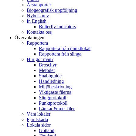
Årsrapporter
Biogeografisk uppföljning
Nyhetsbrev
In English
Butterfly Indicators
Kontakta oss
Övervakningen
Rapportera
Rapportera från punktlokal
Rapportera från slinga
Hur gör man?
Broschyr
Metoder
Snabbguide
Handledning
Miljöbeskrivning
Viktigaste filerna
Slingprotokoll
Punktprotokoll
Länkar & mer filer
Våra lokaler
Fjärilskarta
Lokala sidor
Gotland
Jämtland