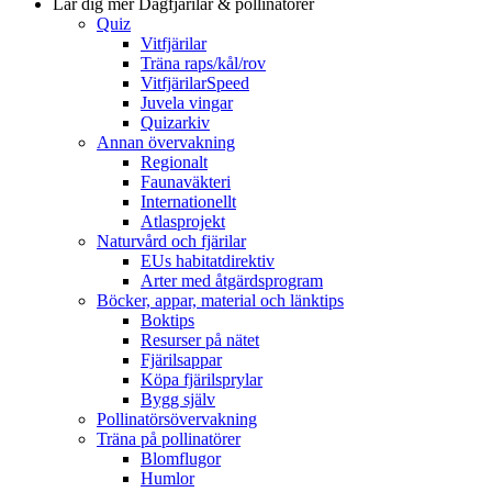
Lär dig mer
Dagfjärilar & pollinatörer
Quiz
Vitfjärilar
Träna raps/kål/rov
VitfjärilarSpeed
Juvela vingar
Quizarkiv
Annan övervakning
Regionalt
Faunaväkteri
Internationellt
Atlasprojekt
Naturvård och fjärilar
EUs habitatdirektiv
Arter med åtgärdsprogram
Böcker, appar, material och länktips
Boktips
Resurser på nätet
Fjärilsappar
Köpa fjärilsprylar
Bygg själv
Pollinatörsövervakning
Träna på pollinatörer
Blomflugor
Humlor