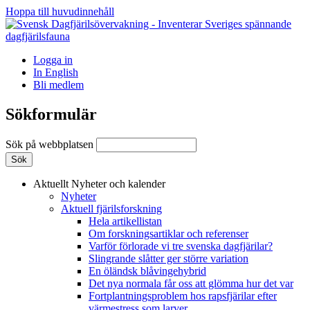
Hoppa till huvudinnehåll
Logga in
In English
Bli medlem
Sökformulär
Sök på webbplatsen
Aktuellt
Nyheter och kalender
Nyheter
Aktuell fjärilsforskning
Hela artikellistan
Om forskningsartiklar och referenser
Varför förlorade vi tre svenska dagfjärilar?
Slingrande slåtter ger större variation
En öländsk blåvingehybrid
Det nya normala får oss att glömma hur det var
Fortplantningsproblem hos rapsfjärilar efter
värmestress som larver