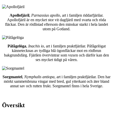
Apollofjäril
,
Parnassius apollo
, art i familjen riddarfjärilar.
Apollofjäril är en mycket stor vit dagfjäril med svarta och röda
fläckar. Den är rödlistad eftersom den minskar starkt i hela landet
utom på Gotland.
Påfågelöga
,
Inachis io
, art i familjen praktfjärilar. Påfågelögat
kännetecknas av tydliga blå ögonfläckar mot en rödbrun
bakgrundsfärg. Fjärilen övervintrar som vuxen och därför kan den
ses mycket tidigt på våren.
Sorgmantel
,
Nymphalis antiopa
, art i familjen praktfjärilar. Den har
mörkt sammetsbruna vingar med bred, gul ytterkant och äter bland
annat sav och rutten frukt. Sorgmantel finns i hela Sverige.
Översikt