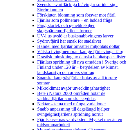
Svenska svartfläckiga blåvingar sprider sig i
Storbritannien
Förskjuten blomning som försvar mot fjäril
Fjärilar som pollinerare – en laddad fråga
Färg, storlek och genetik skiljer
skogspärlemorfjärilens former
UV-ljus avslöjar busksnabbvingens larver
Sydrovfjäril har smak för stadslivet
Handel med fjärilar omsätter miljontals dollar
Vätska i vingmembran kan ge fjärilsvingar färg
Drastisk minskning av danska habitatspecialister
Fjärilars spridning till nya områden i Sverige och
Finland under 120 år
– betydelsen av klimat,
landskapstyp och arters särdrag
Spanska kamgräsfjärilar hotas av allt torrare
somrar
Mikroklimat avgör utvecklingshastighet
Bete i Natura 2000-områden hotar de
väddnätfjärilar som ska skyddas
Nektar – tema med många variationer
Snabb anpassning till dagslängd hjälper
svingelgräsfjärilens spridning norrut
Fjärilslarvernas värdväxter– Mycket mer än en
midsommarbukett
Monarker migrerar söderut allt senare