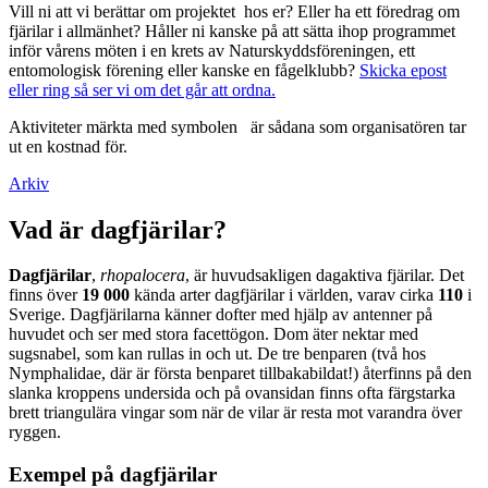
Vill ni att vi berättar om projektet hos er? Eller ha ett föredrag om
fjärilar i allmänhet? Håller ni kanske på att sätta ihop programmet
inför vårens möten i en krets av Naturskyddsföreningen, ett
entomologisk förening eller kanske en fågelklubb?
Skicka epost
eller ring så ser vi om det går att ordna.
Aktiviteter märkta med symbolen
är sådana som organisatören tar
ut en kostnad för.
Arkiv
Vad är dagfjärilar?
Dagfjärilar
,
rhopalocera
, är huvudsakligen dagaktiva fjärilar. Det
finns över
19 000
kända arter dagfjärilar i världen, varav cirka
110
i
Sverige. Dagfjärilarna känner dofter med hjälp av antenner på
huvudet och ser med stora facettögon. Dom äter nektar med
sugsnabel, som kan rullas in och ut. De tre benparen (två hos
Nymphalidae, där är första benparet tillbakabildat!) återfinns på den
slanka kroppens undersida och på ovansidan finns ofta färgstarka
brett triangulära vingar som när de vilar är resta mot varandra över
ryggen.
Exempel på dagfjärilar