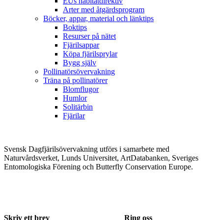
EUs habitatdirektiv
Arter med åtgärdsprogram
Böcker, appar, material och länktips
Boktips
Resurser på nätet
Fjärilsappar
Köpa fjärilsprylar
Bygg själv
Pollinatörsövervakning
Träna på pollinatörer
Blomflugor
Humlor
Solitärbin
Fjärilar
Svensk Dagfjärilsövervakning utförs i samarbete med
Naturvårdsverket, Lunds Universitet, ArtDatabanken, Sveriges
Entomologiska Förening och Butterfly Conservation Europe.
Skriv ett brev
Ring oss