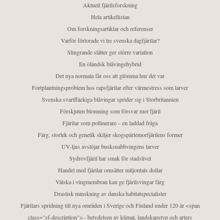
Aktuell fjärilsforskning
Hela artikellistan
Om forskningsartiklar och referenser
Varför förlorade vi tre svenska dagfjärilar?
Slingrande slåtter ger större variation
En öländsk blåvingehybrid
Det nya normala får oss att glömma hur det var
Fortplantningsproblem hos rapsfjärilar efter värmestress som larver
Svenska svartfläckiga blåvingar sprider sig i Storbritannien
Förskjuten blomning som försvar mot fjäril
Fjärilar som pollinerare – en laddad fråga
Färg, storlek och genetik skiljer skogspärlemorfjärilens former
UV-ljus avslöjar busksnabbvingens larver
Sydrovfjäril har smak för stadslivet
Handel med fjärilar omsätter miljontals dollar
Vätska i vingmembran kan ge fjärilsvingar färg
Drastisk minskning av danska habitatspecialister
Fjärilars spridning till nya områden i Sverige och Finland under 120 år <span
class="sf-description">– betydelsen av klimat, landskapstyp och arters