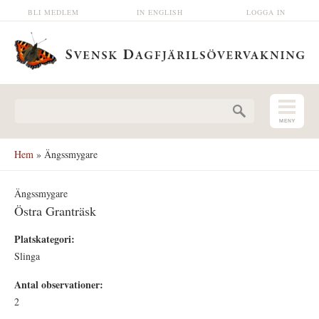
Hoppa till huvudinnehåll
BLI MEDLEM
IN ENGLISH
LOGGA IN
Sökformulär
Hem
» Ängssmygare
Ängssmygare
Östra Granträsk
Platskategori:
Slinga
Antal observationer:
2