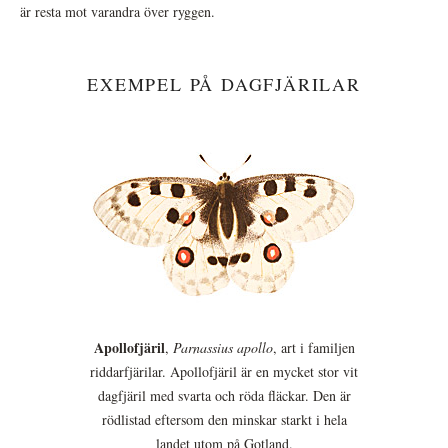
är resta mot varandra över ryggen.
EXEMPEL PÅ DAGFJÄRILAR
Apollofjäril
,
Parnassius apollo
, art i familjen
riddarfjärilar. Apollofjäril är en mycket stor vit
dagfjäril med svarta och röda fläckar. Den är
rödlistad eftersom den minskar starkt i hela
landet utom på Gotland.