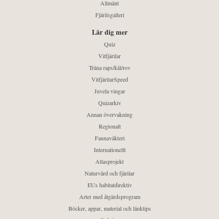
Allmänt
Fjärilsgalleri
Lär dig mer
Quiz
Vitfjärilar
Träna raps/kål/rov
VitfjärilarSpeed
Juvela vingar
Quizarkiv
Annan övervakning
Regionalt
Faunaväkteri
Internationellt
Atlasprojekt
Naturvård och fjärilar
EUs habitatdirektiv
Arter med åtgärdsprogram
Böcker, appar, material och länktips