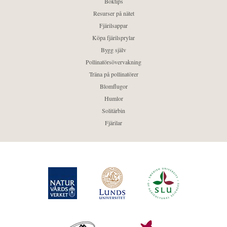
Boktips
Resurser på nätet
Fjärilsappar
Köpa fjärilsprylar
Bygg själv
Pollinatörsövervakning
Träna på pollinatörer
Blomflugor
Humlor
Solitärbin
Fjärilar