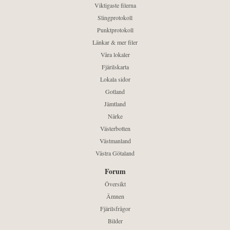
Viktigaste filerna
Slingprotokoll
Punktprotokoll
Länkar & mer filer
Våra lokaler
Fjärilskarta
Lokala sidor
Gotland
Jämtland
Närke
Västerbotten
Västmanland
Västra Götaland
Forum
Översikt
Ämnen
Fjärilsfrågor
Bilder