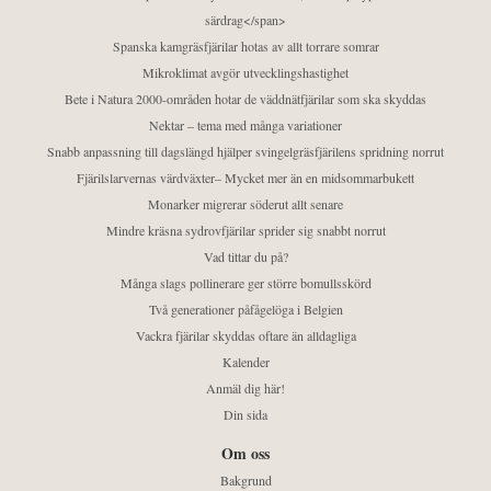
särdrag</span>
Spanska kamgräsfjärilar hotas av allt torrare somrar
Mikroklimat avgör utvecklingshastighet
Bete i Natura 2000-områden hotar de väddnätfjärilar som ska skyddas
Nektar – tema med många variationer
Snabb anpassning till dagslängd hjälper svingelgräsfjärilens spridning norrut
Fjärilslarvernas värdväxter– Mycket mer än en midsommarbukett
Monarker migrerar söderut allt senare
Mindre kräsna sydrovfjärilar sprider sig snabbt norrut
Vad tittar du på?
Många slags pollinerare ger större bomullsskörd
Två generationer påfågelöga i Belgien
Vackra fjärilar skyddas oftare än alldagliga
Kalender
Anmäl dig här!
Din sida
Om oss
Bakgrund