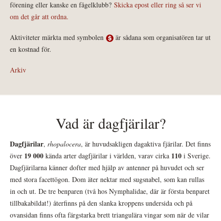
förening eller kanske en fågelklubb?
Skicka epost eller ring så ser vi
om det går att ordna.
Aktiviteter märkta med symbolen
är sådana som organisatören tar ut
en kostnad för.
Arkiv
Vad är dagfjärilar?
Dagfjärilar
,
rhopalocera
, är huvudsakligen dagaktiva fjärilar. Det finns
19 000
110
över
kända arter dagfjärilar i världen, varav cirka
i Sverige.
Dagfjärilarna känner dofter med hjälp av antenner på huvudet och ser
med stora facettögon. Dom äter nektar med sugsnabel, som kan rullas
in och ut. De tre benparen (två hos Nymphalidae, där är första benparet
tillbakabildat!) återfinns på den slanka kroppens undersida och på
ovansidan finns ofta färgstarka brett triangulära vingar som när de vilar