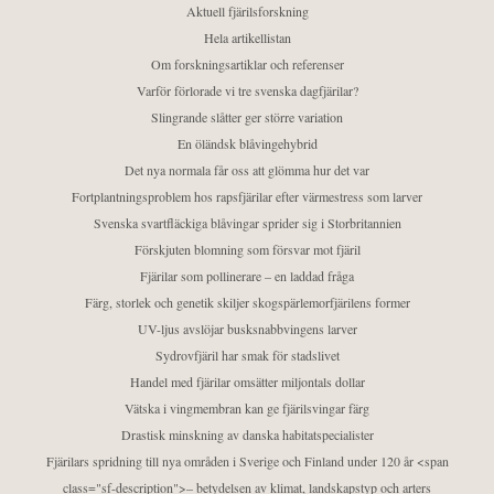
Aktuell fjärilsforskning
Hela artikellistan
Om forskningsartiklar och referenser
Varför förlorade vi tre svenska dagfjärilar?
Slingrande slåtter ger större variation
En öländsk blåvingehybrid
Det nya normala får oss att glömma hur det var
Fortplantningsproblem hos rapsfjärilar efter värmestress som larver
Svenska svartfläckiga blåvingar sprider sig i Storbritannien
Förskjuten blomning som försvar mot fjäril
Fjärilar som pollinerare – en laddad fråga
Färg, storlek och genetik skiljer skogspärlemorfjärilens former
UV-ljus avslöjar busksnabbvingens larver
Sydrovfjäril har smak för stadslivet
Handel med fjärilar omsätter miljontals dollar
Vätska i vingmembran kan ge fjärilsvingar färg
Drastisk minskning av danska habitatspecialister
Fjärilars spridning till nya områden i Sverige och Finland under 120 år <span
class="sf-description">– betydelsen av klimat, landskapstyp och arters