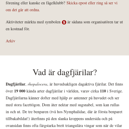
förening eller kanske en fågelklubb?
Skicka epost eller ring så ser vi
om det går att ordna.
Aktiviteter märkta med symbolen
är sådana som organisatören tar ut
en kostnad för.
Arkiv
Vad är dagfjärilar?
Dagfjärilar
,
rhopalocera
, är huvudsakligen dagaktiva fjärilar. Det finns
19 000
110
över
kända arter dagfjärilar i världen, varav cirka
i Sverige.
Dagfjärilarna känner dofter med hjälp av antenner på huvudet och ser
med stora facettögon. Dom äter nektar med sugsnabel, som kan rullas
in och ut. De tre benparen (två hos Nymphalidae, där är första benparet
tillbakabildat!) återfinns på den slanka kroppens undersida och på
ovansidan finns ofta färgstarka brett triangulära vingar som när de vilar