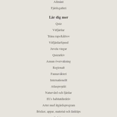
Allmänt
Fjärilsgalleri
Lär dig mer
Quiz
Vitfjärilar
Träna raps/kål/rov
VitfjärilarSpeed
Juvela vingar
Quizarkiv
Annan övervakning
Regionalt
Faunaväkteri
Internationellt
Atlasprojekt
Naturvård och fjärilar
EUs habitatdirektiv
Arter med åtgärdsprogram
Böcker, appar, material och länktips