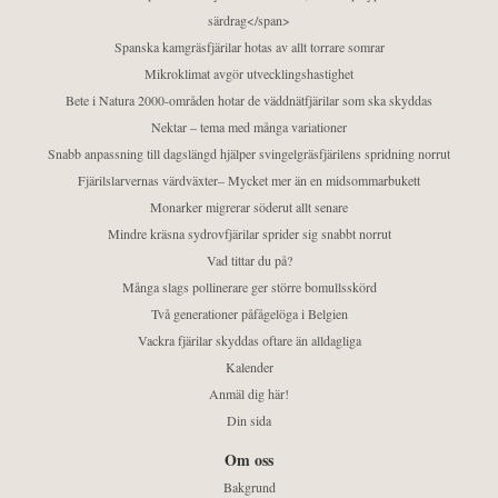
särdrag</span>
Spanska kamgräsfjärilar hotas av allt torrare somrar
Mikroklimat avgör utvecklingshastighet
Bete i Natura 2000-områden hotar de väddnätfjärilar som ska skyddas
Nektar – tema med många variationer
Snabb anpassning till dagslängd hjälper svingelgräsfjärilens spridning norrut
Fjärilslarvernas värdväxter– Mycket mer än en midsommarbukett
Monarker migrerar söderut allt senare
Mindre kräsna sydrovfjärilar sprider sig snabbt norrut
Vad tittar du på?
Många slags pollinerare ger större bomullsskörd
Två generationer påfågelöga i Belgien
Vackra fjärilar skyddas oftare än alldagliga
Kalender
Anmäl dig här!
Din sida
Om oss
Bakgrund