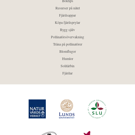
Boktips
Resurser på nätet
Fjärilsappar
Köpa fjärilsprylar
Bygg själv
Pollinatörsövervakning
Träna på pollinatörer
Blomflugor
Humlor
Solitärbin
Fjärilar