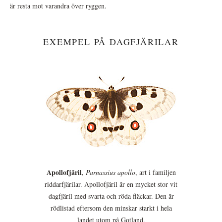
är resta mot varandra över ryggen.
EXEMPEL PÅ DAGFJÄRILAR
Apollofjäril
,
Parnassius apollo
, art i familjen
riddarfjärilar. Apollofjäril är en mycket stor vit
dagfjäril med svarta och röda fläckar. Den är
rödlistad eftersom den minskar starkt i hela
landet utom på Gotland.