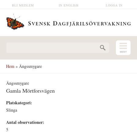
Hoppa till huvudinnehåll
BLI MEDLEM
IN ENGLISH
LOGGA IN
Sökformulär
Hem
» Ängssmygare
Ängssmygare
Gamla Mörtforsvägen
Platskategori:
Slinga
Antal observationer:
5