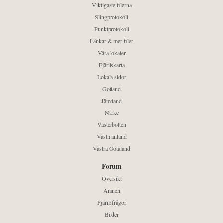
Viktigaste filerna
Slingprotokoll
Punktprotokoll
Länkar & mer filer
Våra lokaler
Fjärilskarta
Lokala sidor
Gotland
Jämtland
Närke
Västerbotten
Västmanland
Västra Götaland
Forum
Översikt
Ämnen
Fjärilsfrågor
Bilder