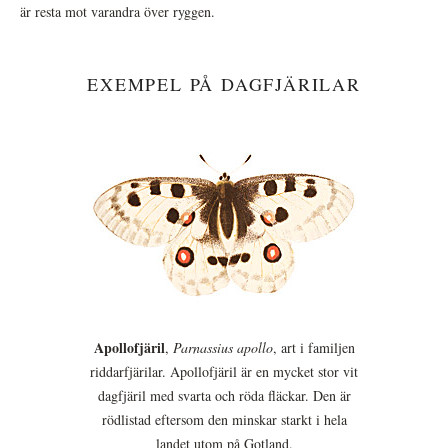
är resta mot varandra över ryggen.
EXEMPEL PÅ DAGFJÄRILAR
Apollofjäril
,
Parnassius apollo
, art i familjen
riddarfjärilar. Apollofjäril är en mycket stor vit
dagfjäril med svarta och röda fläckar. Den är
rödlistad eftersom den minskar starkt i hela
landet utom på Gotland.