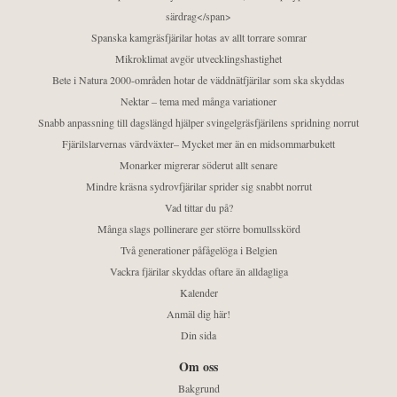
särdrag</span>
Spanska kamgräsfjärilar hotas av allt torrare somrar
Mikroklimat avgör utvecklingshastighet
Bete i Natura 2000-områden hotar de väddnätfjärilar som ska skyddas
Nektar – tema med många variationer
Snabb anpassning till dagslängd hjälper svingelgräsfjärilens spridning norrut
Fjärilslarvernas värdväxter– Mycket mer än en midsommarbukett
Monarker migrerar söderut allt senare
Mindre kräsna sydrovfjärilar sprider sig snabbt norrut
Vad tittar du på?
Många slags pollinerare ger större bomullsskörd
Två generationer påfågelöga i Belgien
Vackra fjärilar skyddas oftare än alldagliga
Kalender
Anmäl dig här!
Din sida
Om oss
Bakgrund