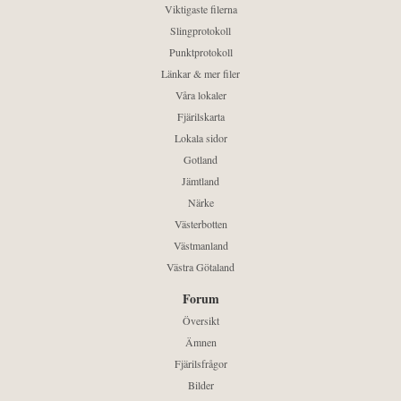
Viktigaste filerna
Slingprotokoll
Punktprotokoll
Länkar & mer filer
Våra lokaler
Fjärilskarta
Lokala sidor
Gotland
Jämtland
Närke
Västerbotten
Västmanland
Västra Götaland
Forum
Översikt
Ämnen
Fjärilsfrågor
Bilder