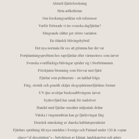
Aktuell fjärilsforskning
Hela artikellistan
Om forskningsartiklar och referenser
Varför förlorade vi tre svenska dagfjärilar?
Slingrande slåtter ger större variation
En öländsk blåvingehybrid
Det nya normala får oss att glömma hur det var
Fortplantningsproblem hos rapsfjärilar efter värmestress som larver
Svenska svartfläckiga blåvingar sprider sig i Storbritannien
Förskjuten blomning som försvar mot fjäril
Fjärilar som pollinerare – en laddad fråga
Färg, storlek och genetik skiljer skogspärlemorfjärilens former
UV-ljus avslöjar busksnabbvingens larver
Sydrovfjäril har smak för stadslivet
Handel med fjärilar omsätter miljontals dollar
Vätska i vingmembran kan ge fjärilsvingar färg
Drastisk minskning av danska habitatspecialister
Fjärilars spridning till nya områden i Sverige och Finland under 120 år <span
class="sf-description">– betydelsen av klimat, landskapstyp och arters