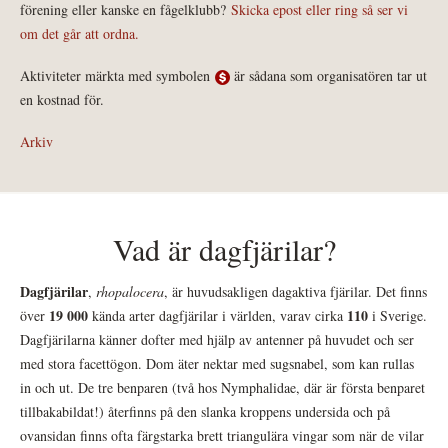
förening eller kanske en fågelklubb?
Skicka epost eller ring så ser vi
om det går att ordna.
Aktiviteter märkta med symbolen
är sådana som organisatören tar ut
en kostnad för.
Arkiv
Vad är dagfjärilar?
Dagfjärilar
,
rhopalocera
, är huvudsakligen dagaktiva fjärilar. Det finns
19 000
110
över
kända arter dagfjärilar i världen, varav cirka
i Sverige.
Dagfjärilarna känner dofter med hjälp av antenner på huvudet och ser
med stora facettögon. Dom äter nektar med sugsnabel, som kan rullas
in och ut. De tre benparen (två hos Nymphalidae, där är första benparet
tillbakabildat!) återfinns på den slanka kroppens undersida och på
ovansidan finns ofta färgstarka brett triangulära vingar som när de vilar