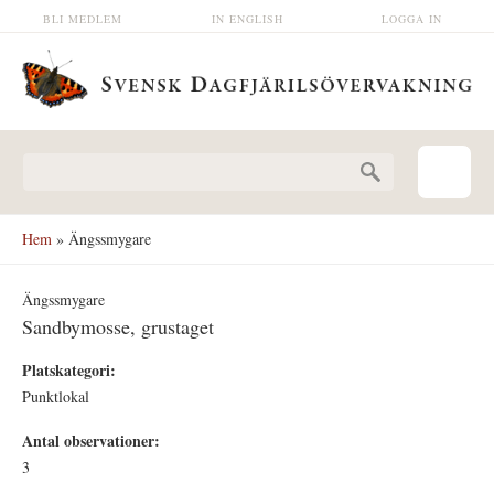
Hoppa till huvudinnehåll
BLI MEDLEM
IN ENGLISH
LOGGA IN
Sökformulär
Hem
» Ängssmygare
Ängssmygare
Sandbymosse, grustaget
Platskategori:
Punktlokal
Antal observationer:
3