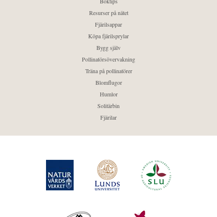
Boktips
Resurser på nätet
Fjärilsappar
Köpa fjärilsprylar
Bygg själv
Pollinatörsövervakning
Träna på pollinatörer
Blomflugor
Humlor
Solitärbin
Fjärilar