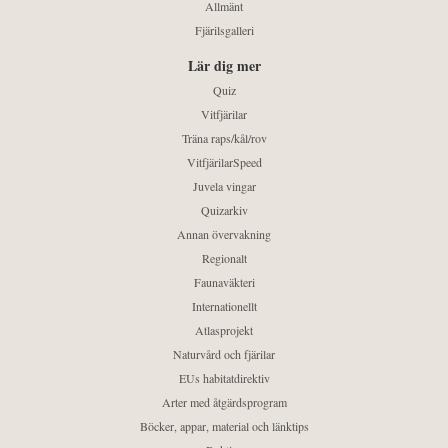
Allmänt
Fjärilsgalleri
Lär dig mer
Quiz
Vitfjärilar
Träna raps/kål/rov
VitfjärilarSpeed
Juvela vingar
Quizarkiv
Annan övervakning
Regionalt
Faunaväkteri
Internationellt
Atlasprojekt
Naturvård och fjärilar
EUs habitatdirektiv
Arter med åtgärdsprogram
Böcker, appar, material och länktips