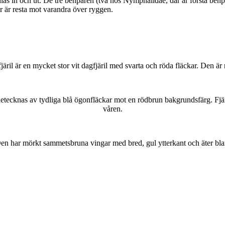
as in och ut. De tre benparen (två hos Nymphalidae, där är första benpa
ar är resta mot varandra över ryggen.
lofjäril är en mycket stor vit dagfjäril med svarta och röda fläckar. Den 
kännetecknas av tydliga blå ögonfläckar mot en rödbrun bakgrundsfärg. Fj
våren.
r. Den har mörkt sammetsbruna vingar med bred, gul ytterkant och äter bla