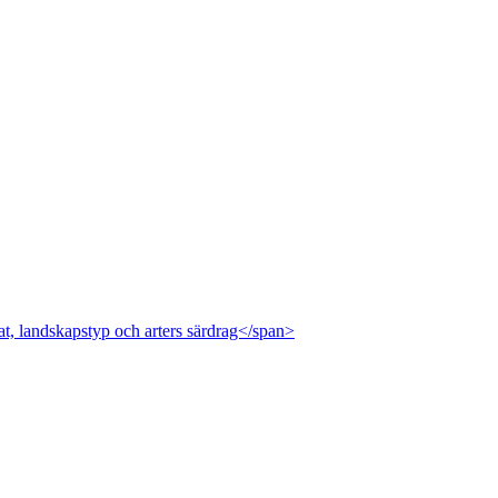
at, landskapstyp och arters särdrag</span>