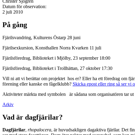
Christer Sjögren
Datum för observation:
2 juli 2010
På gång
Fjärilsvandring, Kulturens Östarp 28 juni
Fjärilsexkursion, Konsthallen Norra Kvarken 11 juli
Fjärilsföredrag, Biblioteket i Mjölby, 23 september 18:00
Fjärilsföredrag, Biblioteket i Trollhättan, 27 oktober 17:30
Vill ni att vi berättar om projektet hos er? Eller ha ett föredrag om f
förening eller kanske en fågelklubb?
Skicka epost eller ring så ser vi 
Aktiviteter märkta med symbolen
är sådana som organisatören tar ut 
Arkiv
Vad är dagfjärilar?
Dagfjärilar
,
rhopalocera
, är huvudsakligen dagaktiva fjärilar. Det fi