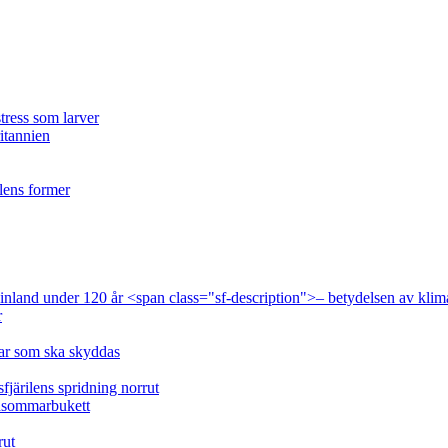
tress som larver
ritannien
ilens former
 Finland under 120 år <span class="sf-description">– betydelsen av klim
r
lar som ska skyddas
fjärilens spridning norrut
idsommarbukett
rut