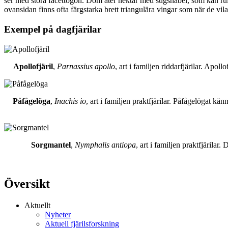
ser med stora facettögon. Dom äter nektar med sugsnabel, som kan rull
ovansidan finns ofta färgstarka brett triangulära vingar som när de vil
Exempel på dagfjärilar
Apollofjäril
,
Parnassius apollo
, art i familjen riddarfjärilar. Apol
Påfågelöga
,
Inachis io
, art i familjen praktfjärilar. Påfågelögat 
Sorgmantel
,
Nymphalis antiopa
, art i familjen praktfjärila
Översikt
Aktuellt
Nyheter
Aktuell fjärilsforskning