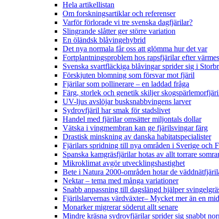
Hela artikellistan
Om forskningsartiklar och referenser
Varför förlorade vi tre svenska dagfjärilar?
Slingrande slåtter ger större variation
En öländsk blåvingehybrid
Det nya normala får oss att glömma hur det var
Fortplantningsproblem hos rapsfjärilar efter värmes
Svenska svartfläckiga blåvingar sprider sig i Storb
Förskjuten blomning som försvar mot fjäril
Fjärilar som pollinerare – en laddad fråga
Färg, storlek och genetik skiljer skogspärlemorfjär
UV-ljus avslöjar busksnabbvingens larver
Sydrovfjäril har smak för stadslivet
Handel med fjärilar omsätter miljontals dollar
Vätska i vingmembran kan ge fjärilsvingar färg
Drastisk minskning av danska habitatspecialister
Fjärilars spridning till nya områden i Sverige och
Spanska kamgräsfjärilar hotas av allt torrare somra
Mikroklimat avgör utvecklingshastighet
Bete i Natura 2000-områden hotar de väddnätfjäri
Nektar – tema med många variationer
Snabb anpassning till dagslängd hjälper svingelgräs
Fjärilslarvernas värdväxter– Mycket mer än en m
Monarker migrerar söderut allt senare
Mindre kräsna sydrovfjärilar sprider sig snabbt nor