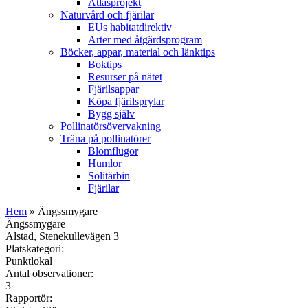
Atlasprojekt
Naturvård och fjärilar
EUs habitatdirektiv
Arter med åtgärdsprogram
Böcker, appar, material och länktips
Boktips
Resurser på nätet
Fjärilsappar
Köpa fjärilsprylar
Bygg själv
Pollinatörsövervakning
Träna på pollinatörer
Blomflugor
Humlor
Solitärbin
Fjärilar
Hem
» Ängssmygare
Ängssmygare
Alstad, Stenekullevägen 3
Platskategori:
Punktlokal
Antal observationer:
3
Rapportör: