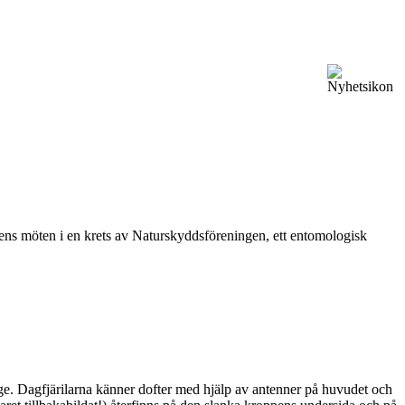
vårens möten i en krets av Naturskyddsföreningen, ett entomologisk
ge. Dagfjärilarna känner dofter med hjälp av antenner på huvudet och