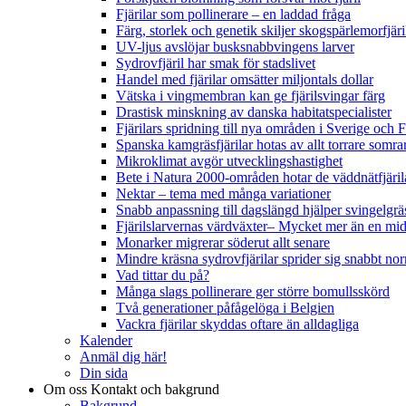
Fjärilar som pollinerare – en laddad fråga
Färg, storlek och genetik skiljer skogspärlemorfjär
UV-ljus avslöjar busksnabbvingens larver
Sydrovfjäril har smak för stadslivet
Handel med fjärilar omsätter miljontals dollar
Vätska i vingmembran kan ge fjärilsvingar färg
Drastisk minskning av danska habitatspecialister
Fjärilars spridning till nya områden i Sverige och
Spanska kamgräsfjärilar hotas av allt torrare somra
Mikroklimat avgör utvecklingshastighet
Bete i Natura 2000-områden hotar de väddnätfjäri
Nektar – tema med många variationer
Snabb anpassning till dagslängd hjälper svingelgräs
Fjärilslarvernas värdväxter– Mycket mer än en m
Monarker migrerar söderut allt senare
Mindre kräsna sydrovfjärilar sprider sig snabbt nor
Vad tittar du på?
Många slags pollinerare ger större bomullsskörd
Två generationer påfågelöga i Belgien
Vackra fjärilar skyddas oftare än alldagliga
Kalender
Anmäl dig här!
Din sida
Om oss
Kontakt och bakgrund
Bakgrund