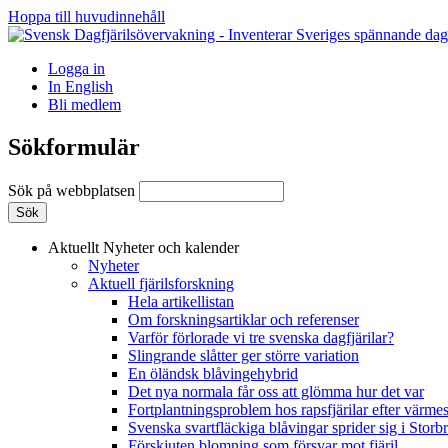
Hoppa till huvudinnehåll
Logga in
In English
Bli medlem
Sökformulär
Sök på webbplatsen
Aktuellt
Nyheter och kalender
Nyheter
Aktuell fjärilsforskning
Hela artikellistan
Om forskningsartiklar och referenser
Varför förlorade vi tre svenska dagfjärilar?
Slingrande slåtter ger större variation
En öländsk blåvingehybrid
Det nya normala får oss att glömma hur det var
Fortplantningsproblem hos rapsfjärilar efter värmes
Svenska svartfläckiga blåvingar sprider sig i Storb
Förskjuten blomning som försvar mot fjäril