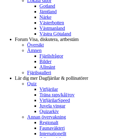
Lokala sidor
Gotland
Jämtland
Närke
Västerbotten
Västmanland
Västra Götaland
Forum
Visa, diskutera, artbestäm
Översikt
Ämnen
Fjärilsfrågor
Bilder
Allmänt
Fjärilsgalleri
Lär dig mer
Dagfjärilar & pollinatörer
Quiz
Vitfjärilar
Träna raps/kål/rov
VitfjärilarSpeed
Juvela vingar
Quizarkiv
Annan övervakning
Regionalt
Faunaväkteri
Internationellt