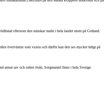
ret tillbakabildat!) återfinns på den slanka kroppens undersida och på
är rödlistad eftersom den minskar starkt i hela landet utom på Gotland.
ärilen övervintrar som vuxen och därför kan den ses mycket tidigt på
nd annat sav och rutten frukt. Sorgmantel finns i hela Sverige.