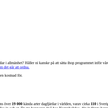
järilar i allmänhet? Håller ni kanske på att sätta ihop programmet inför 
om det går att ordna.
en kostnad för.
nns över
19 000
kända arter dagfjärilar i världen, varav cirka
110
i Sveri