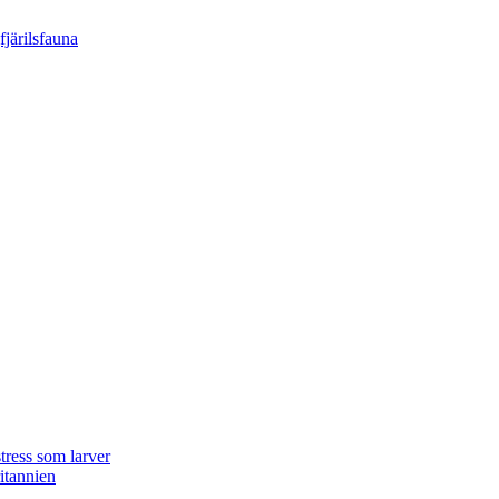
tress som larver
ritannien