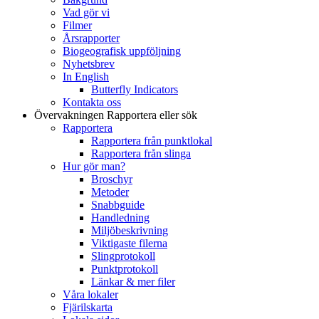
Vad gör vi
Filmer
Årsrapporter
Biogeografisk uppföljning
Nyhetsbrev
In English
Butterfly Indicators
Kontakta oss
Övervakningen
Rapportera eller sök
Rapportera
Rapportera från punktlokal
Rapportera från slinga
Hur gör man?
Broschyr
Metoder
Snabbguide
Handledning
Miljöbeskrivning
Viktigaste filerna
Slingprotokoll
Punktprotokoll
Länkar & mer filer
Våra lokaler
Fjärilskarta