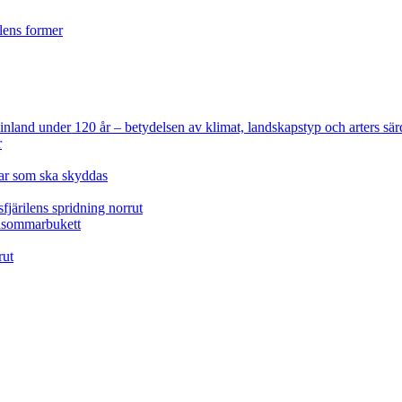
ilens former
 Finland under 120 år
– betydelsen av klimat, landskapstyp och arters sär
r
lar som ska skyddas
fjärilens spridning norrut
idsommarbukett
rut