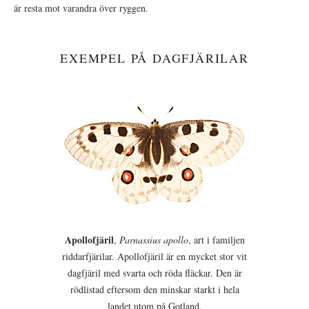
är resta mot varandra över ryggen.
EXEMPEL PÅ DAGFJÄRILAR
Apollofjäril
,
Parnassius apollo
, art i familjen
riddarfjärilar. Apollofjäril är en mycket stor vit
dagfjäril med svarta och röda fläckar. Den är
rödlistad eftersom den minskar starkt i hela
landet utom på Gotland.