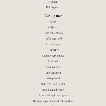
Allmänt
Fjärilsgalleri
Lär dig mer
Quiz
Vitfjärilar
Träna raps/kål/rov
VitfjärilarSpeed
Juvela vingar
Quizarkiv
Annan övervakning
Regionalt
Faunaväkteri
Internationellt
Atlasprojekt
Naturvård och fjärilar
EUs habitatdirektiv
Arter med åtgärdsprogram
Böcker, appar, material och länktips