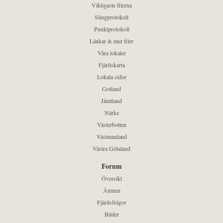
Viktigaste filerna
Slingprotokoll
Punktprotokoll
Länkar & mer filer
Våra lokaler
Fjärilskarta
Lokala sidor
Gotland
Jämtland
Närke
Västerbotten
Västmanland
Västra Götaland
Forum
Översikt
Ämnen
Fjärilsfrågor
Bilder