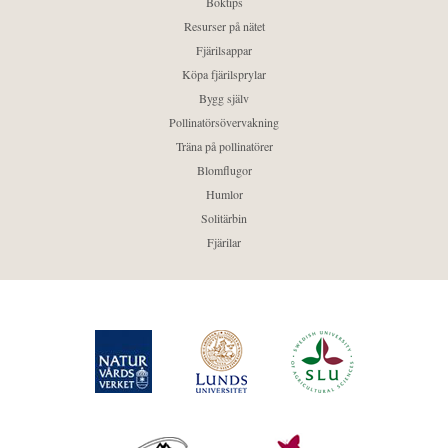
Boktips
Resurser på nätet
Fjärilsappar
Köpa fjärilsprylar
Bygg själv
Pollinatörsövervakning
Träna på pollinatörer
Blomflugor
Humlor
Solitärbin
Fjärilar