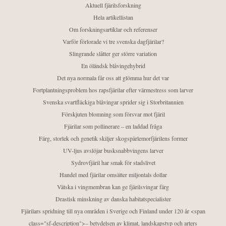
Aktuell fjärilsforskning
Hela artikellistan
Om forskningsartiklar och referenser
Varför förlorade vi tre svenska dagfjärilar?
Slingrande slåtter ger större variation
En öländsk blåvingehybrid
Det nya normala får oss att glömma hur det var
Fortplantningsproblem hos rapsfjärilar efter värmestress som larver
Svenska svartfläckiga blåvingar sprider sig i Storbritannien
Förskjuten blomning som försvar mot fjäril
Fjärilar som pollinerare – en laddad fråga
Färg, storlek och genetik skiljer skogspärlemorfjärilens former
UV-ljus avslöjar busksnabbvingens larver
Sydrovfjäril har smak för stadslivet
Handel med fjärilar omsätter miljontals dollar
Vätska i vingmembran kan ge fjärilsvingar färg
Drastisk minskning av danska habitatspecialister
Fjärilars spridning till nya områden i Sverige och Finland under 120 år <span
class="sf-description">– betydelsen av klimat, landskapstyp och arters