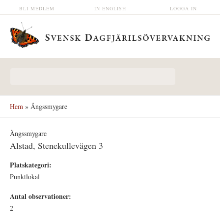
Hoppa till huvudinnehåll
BLI MEDLEM
IN ENGLISH
LOGGA IN
Sökformulär
Hem
» Ängssmygare
Ängssmygare
Alstad, Stenekullevägen 3
Platskategori:
Punktlokal
Antal observationer:
2