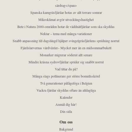
särdrag</span>
Spanska kamgräsfjärilar hotas av allt torrare somrar
Mikroklimat avgör utvecklingshastighet
Bete i Natura 2000-områden hotar de väddnätfjärilar som ska skyddas
Nektar – tema med många variationer
Snabb anpassning till dagslängd hjälper svingelgräsfjärilens spridning norrut
Fjärilslarvernas värdväxter– Mycket mer än en midsommarbukett
Monarker migrerar söderut allt senare
Mindre kräsna sydrovfjärilar sprider sig snabbt norrut
Vad tittar du på?
Många slags pollinerare ger större bomullsskörd
Två generationer påfågelöga i Belgien
Vackra fjärilar skyddas oftare än alldagliga
Kalender
Anmäl dig här!
Din sida
Om oss
Bakgrund