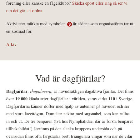
förening eller kanske en fågelklubb?
Skicka epost eller ring så ser vi
om det går att ordna.
Aktiviteter märkta med symbolen
är sådana som organisatören tar ut
en kostnad för.
Arkiv
Vad är dagfjärilar?
Dagfjärilar
,
rhopalocera
, är huvudsakligen dagaktiva fjärilar. Det finns
19 000
110
över
kända arter dagfjärilar i världen, varav cirka
i Sverige.
Dagfjärilarna känner dofter med hjälp av antenner på huvudet och ser
med stora facettögon. Dom äter nektar med sugsnabel, som kan rullas
in och ut. De tre benparen (två hos Nymphalidae, där är första benparet
tillbakabildat!) återfinns på den slanka kroppens undersida och på
ovansidan finns ofta färgstarka brett triangulära vingar som när de vilar