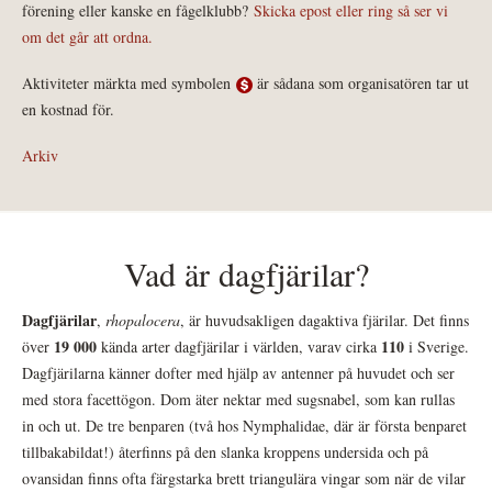
förening eller kanske en fågelklubb?
Skicka epost eller ring så ser vi
om det går att ordna.
Aktiviteter märkta med symbolen
är sådana som organisatören tar ut
en kostnad för.
Arkiv
Vad är dagfjärilar?
Dagfjärilar
,
rhopalocera
, är huvudsakligen dagaktiva fjärilar. Det finns
19 000
110
över
kända arter dagfjärilar i världen, varav cirka
i Sverige.
Dagfjärilarna känner dofter med hjälp av antenner på huvudet och ser
med stora facettögon. Dom äter nektar med sugsnabel, som kan rullas
in och ut. De tre benparen (två hos Nymphalidae, där är första benparet
tillbakabildat!) återfinns på den slanka kroppens undersida och på
ovansidan finns ofta färgstarka brett triangulära vingar som när de vilar