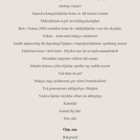
särdrag</span>
Spanska kamgräsfjärilar hotas av allt torrare somrar
Mikroklimat avgör utvecklingshastighet
Bete i Natura 2000-områden hotar de väddnätfjärilar som ska skyddas
Nektar – tema med många variationer
Snabb anpassning till dagslängd hjälper svingelgräsfjärilens spridning norrut
Fjärilslarvernas värdväxter– Mycket mer än en midsommarbukett
Monarker migrerar söderut allt senare
Mindre kräsna sydrovfjärilar sprider sig snabbt norrut
Vad tittar du på?
Många slags pollinerare ger större bomullsskörd
Två generationer påfågelöga i Belgien
Vackra fjärilar skyddas oftare än alldagliga
Kalender
Anmäl dig här!
Din sida
Om oss
Bakgrund