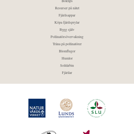
Boktips
Resurser på nätet
Fjärilsappar
Köpa fjärilsprylar
Bygg själv
Pollinatörsövervakning
Träna på pollinatörer
Blomflugor
Humlor
Solitärbin
Fjärilar