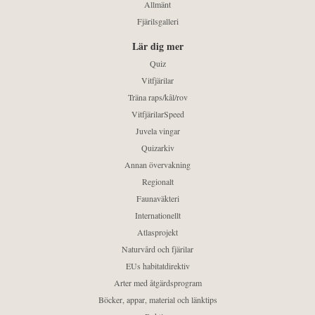
Allmänt
Fjärilsgalleri
Lär dig mer
Quiz
Vitfjärilar
Träna raps/kål/rov
VitfjärilarSpeed
Juvela vingar
Quizarkiv
Annan övervakning
Regionalt
Faunaväkteri
Internationellt
Atlasprojekt
Naturvård och fjärilar
EUs habitatdirektiv
Arter med åtgärdsprogram
Böcker, appar, material och länktips