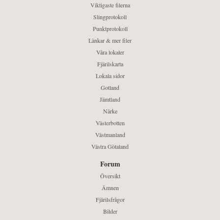
Viktigaste filerna
Slingprotokoll
Punktprotokoll
Länkar & mer filer
Våra lokaler
Fjärilskarta
Lokala sidor
Gotland
Jämtland
Närke
Västerbotten
Västmanland
Västra Götaland
Forum
Översikt
Ämnen
Fjärilsfrågor
Bilder