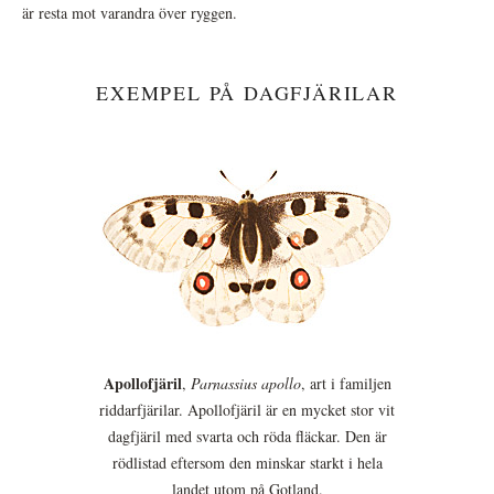
är resta mot varandra över ryggen.
EXEMPEL PÅ DAGFJÄRILAR
Apollofjäril
,
Parnassius apollo
, art i familjen
riddarfjärilar. Apollofjäril är en mycket stor vit
dagfjäril med svarta och röda fläckar. Den är
rödlistad eftersom den minskar starkt i hela
landet utom på Gotland.