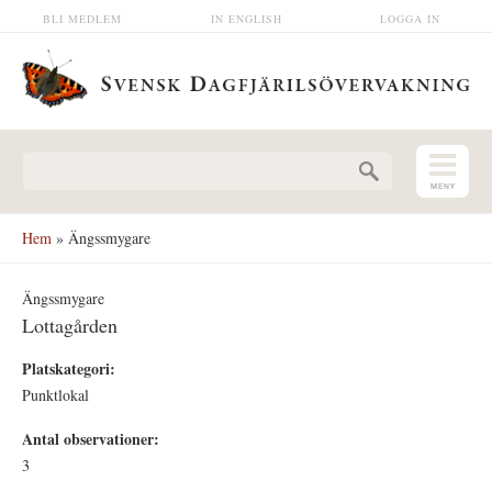
Hoppa till huvudinnehåll
BLI MEDLEM
IN ENGLISH
LOGGA IN
Sökformulär
Hem
» Ängssmygare
Ängssmygare
Lottagården
Platskategori:
Punktlokal
Antal observationer:
3