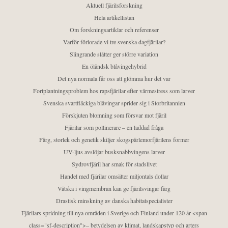
Aktuell fjärilsforskning
Hela artikellistan
Om forskningsartiklar och referenser
Varför förlorade vi tre svenska dagfjärilar?
Slingrande slåtter ger större variation
En öländsk blåvingehybrid
Det nya normala får oss att glömma hur det var
Fortplantningsproblem hos rapsfjärilar efter värmestress som larver
Svenska svartfläckiga blåvingar sprider sig i Storbritannien
Förskjuten blomning som försvar mot fjäril
Fjärilar som pollinerare – en laddad fråga
Färg, storlek och genetik skiljer skogspärlemorfjärilens former
UV-ljus avslöjar busksnabbvingens larver
Sydrovfjäril har smak för stadslivet
Handel med fjärilar omsätter miljontals dollar
Vätska i vingmembran kan ge fjärilsvingar färg
Drastisk minskning av danska habitatspecialister
Fjärilars spridning till nya områden i Sverige och Finland under 120 år <span
class="sf-description">– betydelsen av klimat, landskapstyp och arters