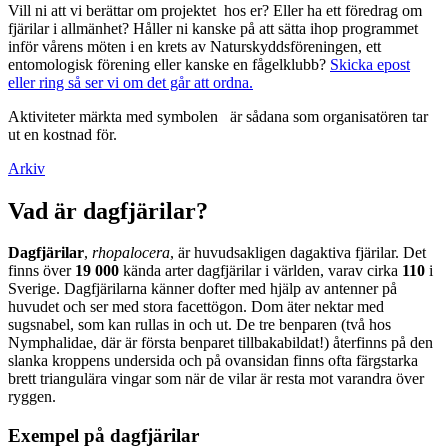
Vill ni att vi berättar om projektet hos er? Eller ha ett föredrag om
fjärilar i allmänhet? Håller ni kanske på att sätta ihop programmet
inför vårens möten i en krets av Naturskyddsföreningen, ett
entomologisk förening eller kanske en fågelklubb?
Skicka epost
eller ring så ser vi om det går att ordna.
Aktiviteter märkta med symbolen
är sådana som organisatören tar
ut en kostnad för.
Arkiv
Vad är dagfjärilar?
Dagfjärilar
,
rhopalocera
, är huvudsakligen dagaktiva fjärilar. Det
finns över
19 000
kända arter dagfjärilar i världen, varav cirka
110
i
Sverige. Dagfjärilarna känner dofter med hjälp av antenner på
huvudet och ser med stora facettögon. Dom äter nektar med
sugsnabel, som kan rullas in och ut. De tre benparen (två hos
Nymphalidae, där är första benparet tillbakabildat!) återfinns på den
slanka kroppens undersida och på ovansidan finns ofta färgstarka
brett triangulära vingar som när de vilar är resta mot varandra över
ryggen.
Exempel på dagfjärilar