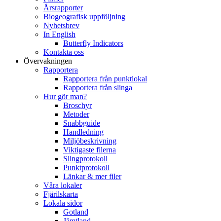
Årsrapporter
Biogeografisk uppföljning
Nyhetsbrev
In English
Butterfly Indicators
Kontakta oss
Övervakningen
Rapportera
Rapportera från punktlokal
Rapportera från slinga
Hur gör man?
Broschyr
Metoder
Snabbguide
Handledning
Miljöbeskrivning
Viktigaste filerna
Slingprotokoll
Punktprotokoll
Länkar & mer filer
Våra lokaler
Fjärilskarta
Lokala sidor
Gotland
Jämtland