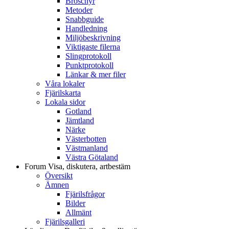
Broschyr
Metoder
Snabbguide
Handledning
Miljöbeskrivning
Viktigaste filerna
Slingprotokoll
Punktprotokoll
Länkar & mer filer
Våra lokaler
Fjärilskarta
Lokala sidor
Gotland
Jämtland
Närke
Västerbotten
Västmanland
Västra Götaland
Forum
Visa, diskutera, artbestäm
Översikt
Ämnen
Fjärilsfrågor
Bilder
Allmänt
Fjärilsgalleri