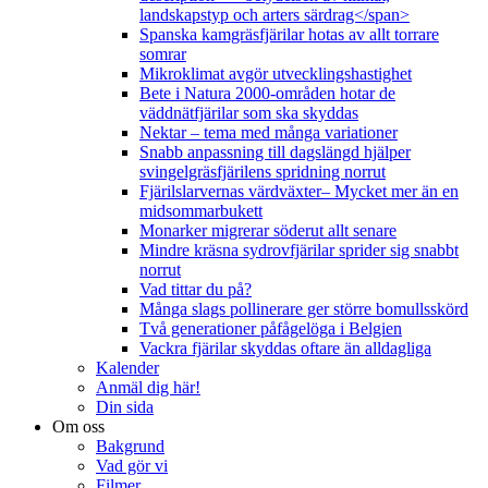
landskapstyp och arters särdrag</span>
Spanska kamgräsfjärilar hotas av allt torrare
somrar
Mikroklimat avgör utvecklingshastighet
Bete i Natura 2000-områden hotar de
väddnätfjärilar som ska skyddas
Nektar – tema med många variationer
Snabb anpassning till dagslängd hjälper
svingelgräsfjärilens spridning norrut
Fjärilslarvernas värdväxter– Mycket mer än en
midsommarbukett
Monarker migrerar söderut allt senare
Mindre kräsna sydrovfjärilar sprider sig snabbt
norrut
Vad tittar du på?
Många slags pollinerare ger större bomullsskörd
Två generationer påfågelöga i Belgien
Vackra fjärilar skyddas oftare än alldagliga
Kalender
Anmäl dig här!
Din sida
Om oss
Bakgrund
Vad gör vi
Filmer