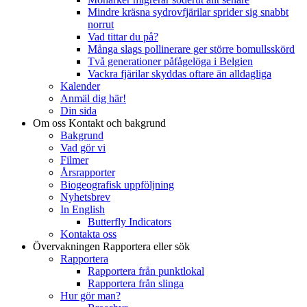
Mindre kräsna sydrovfjärilar sprider sig snabbt
norrut
Vad tittar du på?
Många slags pollinerare ger större bomullsskörd
Två generationer påfågelöga i Belgien
Vackra fjärilar skyddas oftare än alldagliga
Kalender
Anmäl dig här!
Din sida
Om oss
Kontakt och bakgrund
Bakgrund
Vad gör vi
Filmer
Årsrapporter
Biogeografisk uppföljning
Nyhetsbrev
In English
Butterfly Indicators
Kontakta oss
Övervakningen
Rapportera eller sök
Rapportera
Rapportera från punktlokal
Rapportera från slinga
Hur gör man?