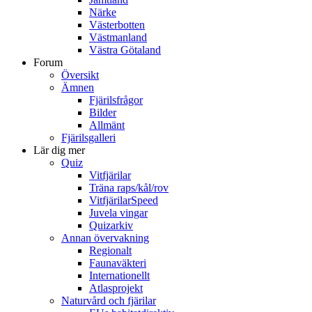
Närke
Västerbotten
Västmanland
Västra Götaland
Forum
Översikt
Ämnen
Fjärilsfrågor
Bilder
Allmänt
Fjärilsgalleri
Lär dig mer
Quiz
Vitfjärilar
Träna raps/kål/rov
VitfjärilarSpeed
Juvela vingar
Quizarkiv
Annan övervakning
Regionalt
Faunaväkteri
Internationellt
Atlasprojekt
Naturvård och fjärilar