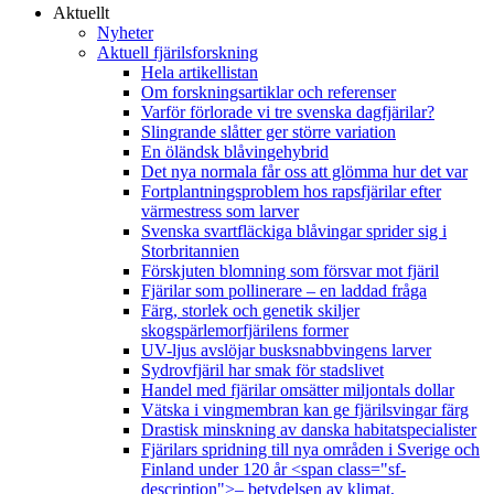
Aktuellt
Nyheter
Aktuell fjärilsforskning
Hela artikellistan
Om forskningsartiklar och referenser
Varför förlorade vi tre svenska dagfjärilar?
Slingrande slåtter ger större variation
En öländsk blåvingehybrid
Det nya normala får oss att glömma hur det var
Fortplantningsproblem hos rapsfjärilar efter
värmestress som larver
Svenska svartfläckiga blåvingar sprider sig i
Storbritannien
Förskjuten blomning som försvar mot fjäril
Fjärilar som pollinerare – en laddad fråga
Färg, storlek och genetik skiljer
skogspärlemorfjärilens former
UV-ljus avslöjar busksnabbvingens larver
Sydrovfjäril har smak för stadslivet
Handel med fjärilar omsätter miljontals dollar
Vätska i vingmembran kan ge fjärilsvingar färg
Drastisk minskning av danska habitatspecialister
Fjärilars spridning till nya områden i Sverige och
Finland under 120 år <span class="sf-
description">– betydelsen av klimat,