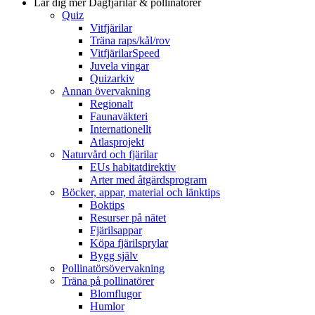
Lär dig mer
Dagfjärilar & pollinatörer
Quiz
Vitfjärilar
Träna raps/kål/rov
VitfjärilarSpeed
Juvela vingar
Quizarkiv
Annan övervakning
Regionalt
Faunaväkteri
Internationellt
Atlasprojekt
Naturvård och fjärilar
EUs habitatdirektiv
Arter med åtgärdsprogram
Böcker, appar, material och länktips
Boktips
Resurser på nätet
Fjärilsappar
Köpa fjärilsprylar
Bygg själv
Pollinatörsövervakning
Träna på pollinatörer
Blomflugor
Humlor