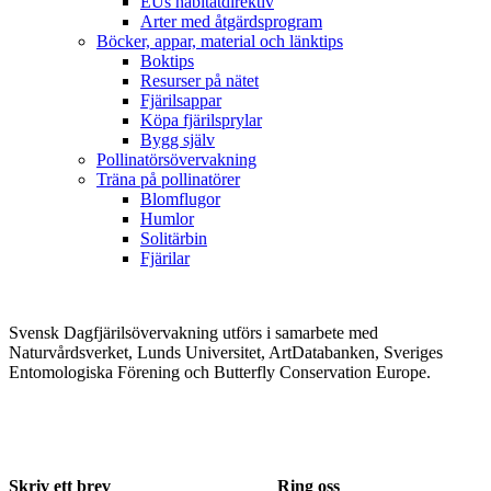
EUs habitatdirektiv
Arter med åtgärdsprogram
Böcker, appar, material och länktips
Boktips
Resurser på nätet
Fjärilsappar
Köpa fjärilsprylar
Bygg själv
Pollinatörsövervakning
Träna på pollinatörer
Blomflugor
Humlor
Solitärbin
Fjärilar
Svensk Dagfjärilsövervakning utförs i samarbete med
Naturvårdsverket, Lunds Universitet, ArtDatabanken, Sveriges
Entomologiska Förening och Butterfly Conservation Europe.
Skriv ett brev
Ring oss