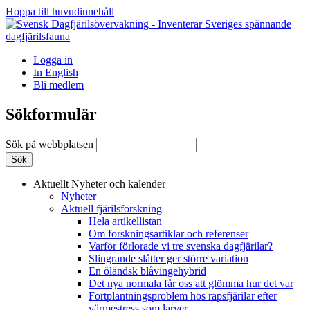
Hoppa till huvudinnehåll
Logga in
In English
Bli medlem
Sökformulär
Sök på webbplatsen
Aktuellt
Nyheter och kalender
Nyheter
Aktuell fjärilsforskning
Hela artikellistan
Om forskningsartiklar och referenser
Varför förlorade vi tre svenska dagfjärilar?
Slingrande slåtter ger större variation
En öländsk blåvingehybrid
Det nya normala får oss att glömma hur det var
Fortplantningsproblem hos rapsfjärilar efter
värmestress som larver