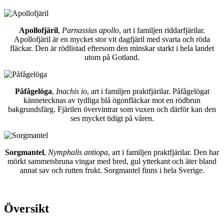
Apollofjäril
,
Parnassius apollo
, art i familjen riddarfjärilar.
Apollofjäril är en mycket stor vit dagfjäril med svarta och röda
fläckar. Den är rödlistad eftersom den minskar starkt i hela landet
utom på Gotland.
Påfågelöga
,
Inachis io
, art i familjen praktfjärilar. Påfågelögat
kännetecknas av tydliga blå ögonfläckar mot en rödbrun
bakgrundsfärg. Fjärilen övervintrar som vuxen och därför kan den
ses mycket tidigt på våren.
Sorgmantel
,
Nymphalis antiopa
, art i familjen praktfjärilar. Den har
mörkt sammetsbruna vingar med bred, gul ytterkant och äter bland
annat sav och rutten frukt. Sorgmantel finns i hela Sverige.
Översikt