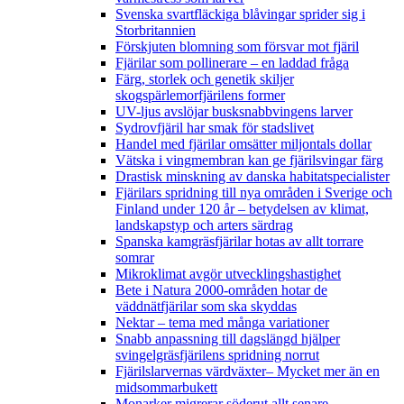
Svenska svartfläckiga blåvingar sprider sig i
Storbritannien
Förskjuten blomning som försvar mot fjäril
Fjärilar som pollinerare – en laddad fråga
Färg, storlek och genetik skiljer
skogspärlemorfjärilens former
UV-ljus avslöjar busksnabbvingens larver
Sydrovfjäril har smak för stadslivet
Handel med fjärilar omsätter miljontals dollar
Vätska i vingmembran kan ge fjärilsvingar färg
Drastisk minskning av danska habitatspecialister
Fjärilars spridning till nya områden i Sverige och
Finland under 120 år
– betydelsen av klimat,
landskapstyp och arters särdrag
Spanska kamgräsfjärilar hotas av allt torrare
somrar
Mikroklimat avgör utvecklingshastighet
Bete i Natura 2000-områden hotar de
väddnätfjärilar som ska skyddas
Nektar – tema med många variationer
Snabb anpassning till dagslängd hjälper
svingelgräsfjärilens spridning norrut
Fjärilslarvernas värdväxter– Mycket mer än en
midsommarbukett
Monarker migrerar söderut allt senare