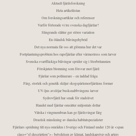
Aktuell fjärilsforskning
Hela artikellistan
Om forskningsartiklar och referenser
Varför förlorade vi tre svenska dagfjärilar?
Slingrande slåtter ger större variation
En öländsk blåvingehybrid
Det nya normala får oss att glömma hur det var
Fortplantningsproblem hos rapsfjärilar efter värmestress som larver
Svenska svartfläckiga blåvingar sprider sig i Storbritannien
Förskjuten blomning som försvar mot fjäril
Fjärilar som pollinerare – en laddad fråga
Färg, storlek och genetik skiljer skogspärlemorfjärilens former
UV-ljus avslöjar busksnabbvingens larver
Sydrovfjäril har smak för stadslivet
Handel med fjärilar omsätter miljontals dollar
Vätska i vingmembran kan ge fjärilsvingar färg
Drastisk minskning av danska habitatspecialister
Fjärilars spridning till nya områden i Sverige och Finland under 120 år <span
class="sf-description">– betydelsen av klimat, landskapstyp och arters