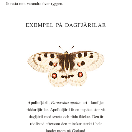
är resta mot varandra över ryggen.
EXEMPEL PÅ DAGFJÄRILAR
Apollofjäril
,
Parnassius apollo
, art i familjen
riddarfjärilar. Apollofjäril är en mycket stor vit
dagfjäril med svarta och röda fläckar. Den är
rödlistad eftersom den minskar starkt i hela
landet utom på Gotland.