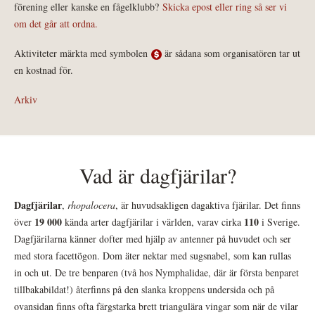
förening eller kanske en fågelklubb?
Skicka epost eller ring så ser vi
om det går att ordna.
Aktiviteter märkta med symbolen
är sådana som organisatören tar ut
en kostnad för.
Arkiv
Vad är dagfjärilar?
Dagfjärilar
,
rhopalocera
, är huvudsakligen dagaktiva fjärilar. Det finns
19 000
110
över
kända arter dagfjärilar i världen, varav cirka
i Sverige.
Dagfjärilarna känner dofter med hjälp av antenner på huvudet och ser
med stora facettögon. Dom äter nektar med sugsnabel, som kan rullas
in och ut. De tre benparen (två hos Nymphalidae, där är första benparet
tillbakabildat!) återfinns på den slanka kroppens undersida och på
ovansidan finns ofta färgstarka brett triangulära vingar som när de vilar