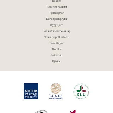
Boktips
Resurser på nätet
Fjärilsappar
Köpa fjärilsprylar
Bygg själv
Pollinatörsövervakning
Träna på pollinatörer
Blomflugor
Humlor
Solitärbin
Fjärilar