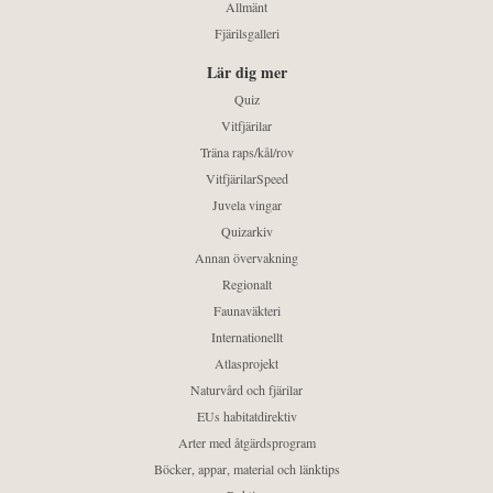
Allmänt
Fjärilsgalleri
Lär dig mer
Quiz
Vitfjärilar
Träna raps/kål/rov
VitfjärilarSpeed
Juvela vingar
Quizarkiv
Annan övervakning
Regionalt
Faunaväkteri
Internationellt
Atlasprojekt
Naturvård och fjärilar
EUs habitatdirektiv
Arter med åtgärdsprogram
Böcker, appar, material och länktips