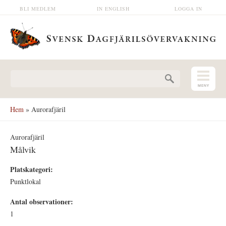
Hoppa till huvudinnehåll
BLI MEDLEM
IN ENGLISH
LOGGA IN
Sökformulär
Hem
» Aurorafjäril
Aurorafjäril
Målvik
Platskategori:
Punktlokal
Antal observationer:
1