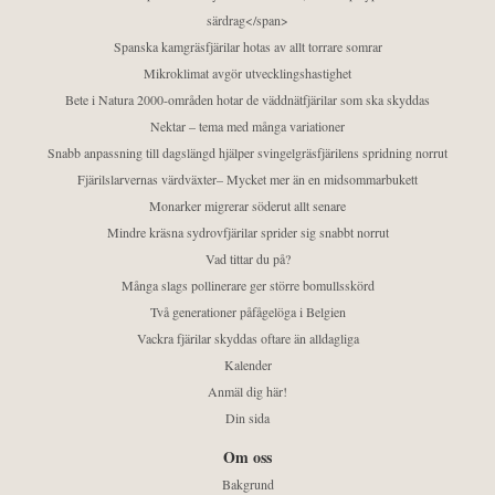
särdrag</span>
Spanska kamgräsfjärilar hotas av allt torrare somrar
Mikroklimat avgör utvecklingshastighet
Bete i Natura 2000-områden hotar de väddnätfjärilar som ska skyddas
Nektar – tema med många variationer
Snabb anpassning till dagslängd hjälper svingelgräsfjärilens spridning norrut
Fjärilslarvernas värdväxter– Mycket mer än en midsommarbukett
Monarker migrerar söderut allt senare
Mindre kräsna sydrovfjärilar sprider sig snabbt norrut
Vad tittar du på?
Många slags pollinerare ger större bomullsskörd
Två generationer påfågelöga i Belgien
Vackra fjärilar skyddas oftare än alldagliga
Kalender
Anmäl dig här!
Din sida
Om oss
Bakgrund