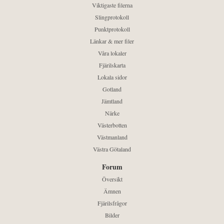
Viktigaste filerna
Slingprotokoll
Punktprotokoll
Länkar & mer filer
Våra lokaler
Fjärilskarta
Lokala sidor
Gotland
Jämtland
Närke
Västerbotten
Västmanland
Västra Götaland
Forum
Översikt
Ämnen
Fjärilsfrågor
Bilder