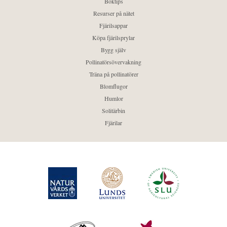
Boktips
Resurser på nätet
Fjärilsappar
Köpa fjärilsprylar
Bygg själv
Pollinatörsövervakning
Träna på pollinatörer
Blomflugor
Humlor
Solitärbin
Fjärilar