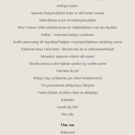
särdrag</span>
Spanska kamgräsfjärilar hotas av allt torrare somrar
Mikroklimat avgör utvecklingshastighet
Bete i Natura 2000-områden hotar de väddnätfjärilar som ska skyddas
Nektar – tema med många variationer
Snabb anpassning till dagslängd hjälper svingelgräsfjärilens spridning norrut
Fjärilslarvernas värdväxter– Mycket mer än en midsommarbukett
Monarker migrerar söderut allt senare
Mindre kräsna sydrovfjärilar sprider sig snabbt norrut
Vad tittar du på?
Många slags pollinerare ger större bomullsskörd
Två generationer påfågelöga i Belgien
Vackra fjärilar skyddas oftare än alldagliga
Kalender
Anmäl dig här!
Din sida
Om oss
Bakgrund