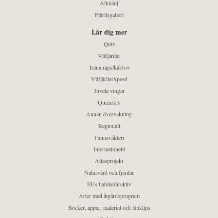
Allmänt
Fjärilsgalleri
Lär dig mer
Quiz
Vitfjärilar
Träna raps/kål/rov
VitfjärilarSpeed
Juvela vingar
Quizarkiv
Annan övervakning
Regionalt
Faunaväkteri
Internationellt
Atlasprojekt
Naturvård och fjärilar
EUs habitatdirektiv
Arter med åtgärdsprogram
Böcker, appar, material och länktips