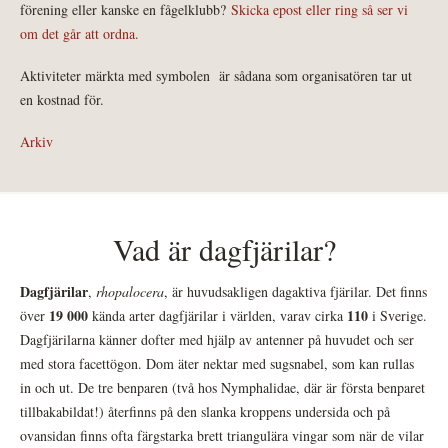
förening eller kanske en fågelklubb?
Skicka epost eller ring så ser vi
om det går att ordna.
Aktiviteter märkta med symbolen
är sådana som organisatören tar ut
en kostnad för.
Arkiv
Vad är dagfjärilar?
Dagfjärilar
,
rhopalocera
, är huvudsakligen dagaktiva fjärilar. Det finns
19 000
110
över
kända arter dagfjärilar i världen, varav cirka
i Sverige.
Dagfjärilarna känner dofter med hjälp av antenner på huvudet och ser
med stora facettögon. Dom äter nektar med sugsnabel, som kan rullas
in och ut. De tre benparen (två hos Nymphalidae, där är första benparet
tillbakabildat!) återfinns på den slanka kroppens undersida och på
ovansidan finns ofta färgstarka brett triangulära vingar som när de vilar