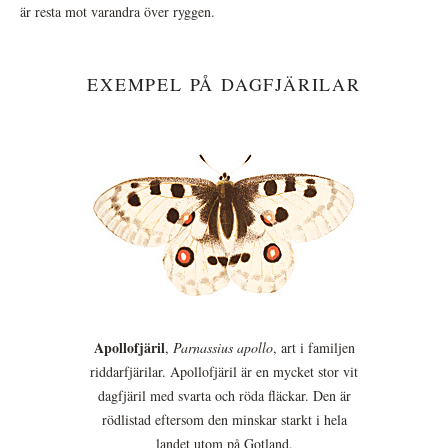
är resta mot varandra över ryggen.
EXEMPEL PÅ DAGFJÄRILAR
Apollofjäril
,
Parnassius apollo
, art i familjen
riddarfjärilar. Apollofjäril är en mycket stor vit
dagfjäril med svarta och röda fläckar. Den är
rödlistad eftersom den minskar starkt i hela
landet utom på Gotland.