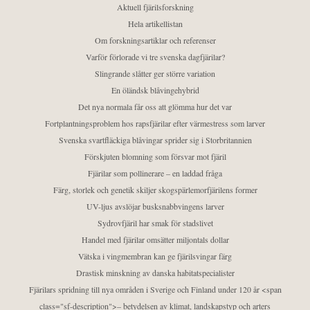
Aktuell fjärilsforskning
Hela artikellistan
Om forskningsartiklar och referenser
Varför förlorade vi tre svenska dagfjärilar?
Slingrande slåtter ger större variation
En öländsk blåvingehybrid
Det nya normala får oss att glömma hur det var
Fortplantningsproblem hos rapsfjärilar efter värmestress som larver
Svenska svartfläckiga blåvingar sprider sig i Storbritannien
Förskjuten blomning som försvar mot fjäril
Fjärilar som pollinerare – en laddad fråga
Färg, storlek och genetik skiljer skogspärlemorfjärilens former
UV-ljus avslöjar busksnabbvingens larver
Sydrovfjäril har smak för stadslivet
Handel med fjärilar omsätter miljontals dollar
Vätska i vingmembran kan ge fjärilsvingar färg
Drastisk minskning av danska habitatspecialister
Fjärilars spridning till nya områden i Sverige och Finland under 120 år <span
class="sf-description">– betydelsen av klimat, landskapstyp och arters