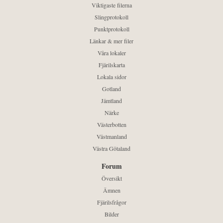
Viktigaste filerna
Slingprotokoll
Punktprotokoll
Länkar & mer filer
Våra lokaler
Fjärilskarta
Lokala sidor
Gotland
Jämtland
Närke
Västerbotten
Västmanland
Västra Götaland
Forum
Översikt
Ämnen
Fjärilsfrågor
Bilder