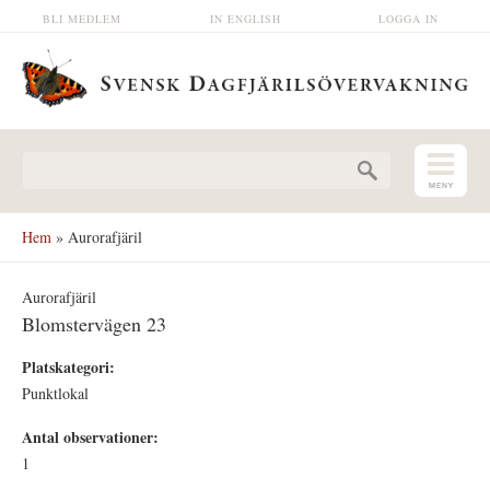
Hoppa till huvudinnehåll
BLI MEDLEM
IN ENGLISH
LOGGA IN
Sökformulär
Hem
» Aurorafjäril
Aurorafjäril
Blomstervägen 23
Platskategori:
Punktlokal
Antal observationer:
1