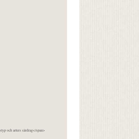
pstyp och arters särdrag</span>