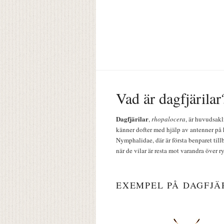
Vad är dagfjärilar
Dagfjärilar
,
rhopalocera
, är huvudsakl
känner dofter med hjälp av antenner på 
Nymphalidae, där är första benparet till
när de vilar är resta mot varandra över r
EXEMPEL PÅ DAGFJÄ