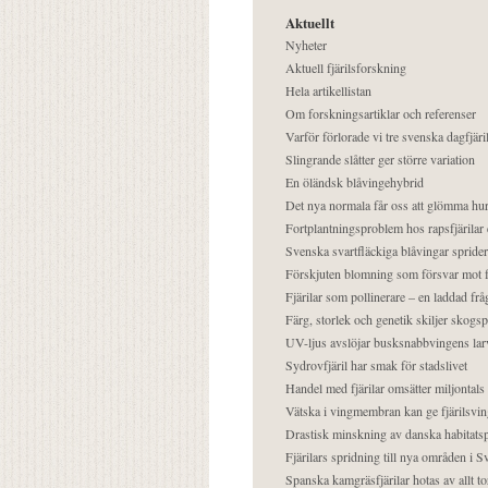
Aktuellt
Nyheter
Aktuell fjärilsforskning
Hela artikellistan
Om forskningsartiklar och referenser
Varför förlorade vi tre svenska dagfjäri
Slingrande slåtter ger större variation
En öländsk blåvingehybrid
Det nya normala får oss att glömma hur
Fortplantningsproblem hos rapsfjärilar 
Svenska svartfläckiga blåvingar sprider 
Förskjuten blomning som försvar mot fj
Fjärilar som pollinerare – en laddad frå
Färg, storlek och genetik skiljer skogs
UV-ljus avslöjar busksnabbvingens lar
Sydrovfjäril har smak för stadslivet
Handel med fjärilar omsätter miljontals 
Vätska i vingmembran kan ge fjärilsvin
Drastisk minskning av danska habitatsp
Fjärilars spridning till nya områden i
Spanska kamgräsfjärilar hotas av allt t