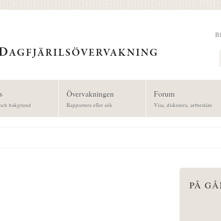
B
Sök
s
Övervakningen
Forum
och bakgrund
Rapportera eller sök
Visa, diskutera, artbestäm
PÅ G