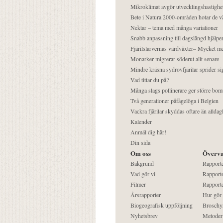
Mikroklimat avgör utvecklingshastighe
Bete i Natura 2000-områden hotar de v
Nektar – tema med många variationer
Snabb anpassning till dagslängd hjälper
Fjärilslarvernas värdväxter– Mycket 
Monarker migrerar söderut allt senare
Mindre kräsna sydrovfjärilar sprider si
Vad tittar du på?
Många slags pollinerare ger större bom
Två generationer påfågelöga i Belgien
Vackra fjärilar skyddas oftare än alldag
Kalender
Anmäl dig här!
Din sida
Om oss
Överva
Bakgrund
Rapport
Vad gör vi
Rapporte
Filmer
Rapporte
Årsrapporter
Hur gör
Biogeografisk uppföljning
Broschy
Nyhetsbrev
Metoder