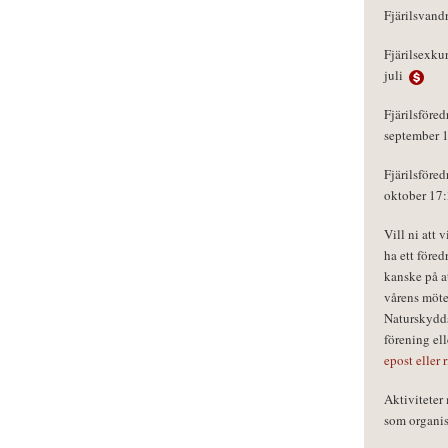
Fjärilsvand
Fjärilsexku
juli
Fjärilsföred
september 
Fjärilsföred
oktober 17
Vill ni att 
ha ett föred
kanske på a
vårens möte
Naturskydds
förening el
epost eller 
Aktivitete
som organisa