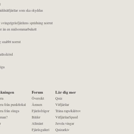
t
äddnätfjärilar som ska skyddas
 svingelgräsfjärilens spridning norrut
mer än en midsommarbukett
g snabbt norrut
ullsskörd
liga
kningen
Forum
Lär dig mer
era
Översikt
Quiz
ra från punktlokal
Ämnen
Vitfjärilar
ra från slinga
Fjärilsfrågor
Träna raps/kål/rov
 man?
Bilder
VitfjärilarSpeed
r
Allmänt
Juvela vingar
Fjärilsgalleri
Quizarkiv