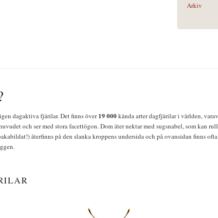
Arkiv
?
19 000
igen dagaktiva fjärilar. Det finns över
kända arter dagfjärilar i världen, vara
huvudet och ser med stora facettögon. Dom äter nektar med sugsnabel, som kan rulla
bakabildat!) återfinns på den slanka kroppens undersida och på ovansidan finns ofta 
yggen.
RILAR