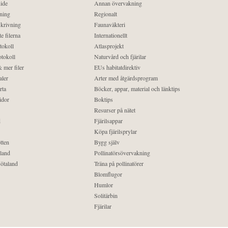
ide
Annan övervakning
ning
Regionalt
krivning
Faunaväkteri
e filerna
Internationellt
tokoll
Atlasprojekt
tokoll
Naturvård och fjärilar
 mer filer
EUs habitatdirektiv
aler
Arter med åtgärdsprogram
rta
Böcker, appar, material och länktips
idor
Boktips
Resurser på nätet
d
Fjärilsappar
Köpa fjärilsprylar
tten
Bygg själv
land
Pollinatörsövervakning
ötaland
Träna på pollinatörer
Blomflugor
Humlor
Solitärbin
Fjärilar