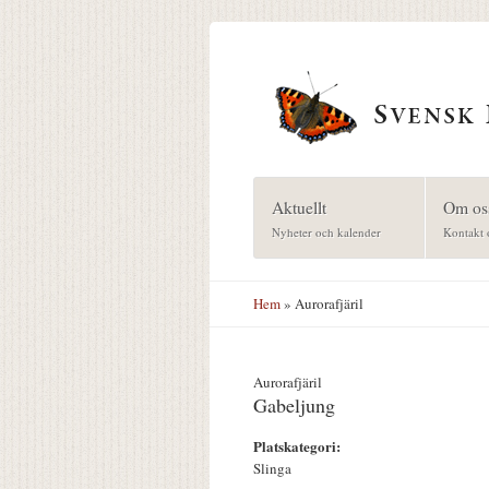
Hoppa till huvudinnehåll
Aktuellt
Om os
Nyheter och kalender
Kontakt 
Hem
» Aurorafjäril
Aurorafjäril
Gabeljung
Platskategori:
Slinga