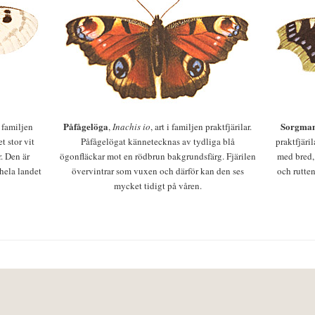
Påfågelöga
Sorgman
 i familjen
,
Inachis io
, art i familjen praktfjärilar.
t stor vit
Påfågelögat kännetecknas av tydliga blå
praktfjäri
r. Den är
ögonfläckar mot en rödbrun bakgrundsfärg. Fjärilen
med bred,
 hela landet
övervintrar som vuxen och därför kan den ses
och rutten
mycket tidigt på våren.