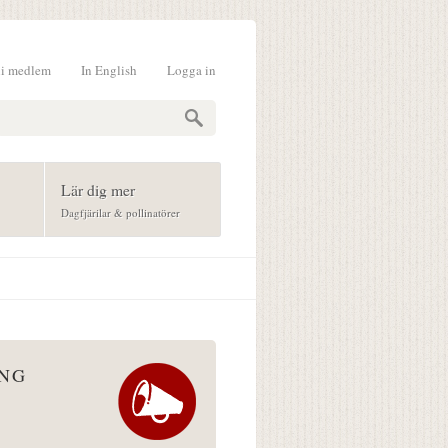
li medlem
In English
Logga in
formulär
Lär dig mer
Dagfjärilar & pollinatörer
ÅNG