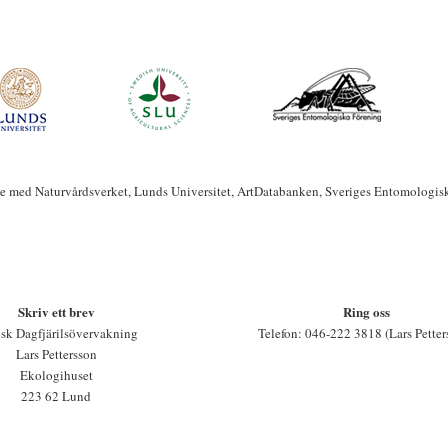
te med Naturvårdsverket, Lunds Universitet, ArtDatabanken, Sveriges Entomologis
Skriv ett brev
Ring oss
sk Dagfjärilsövervakning
Telefon: 046-222 3818 (Lars Petter
Lars Pettersson
Ekologihuset
223 62 Lund