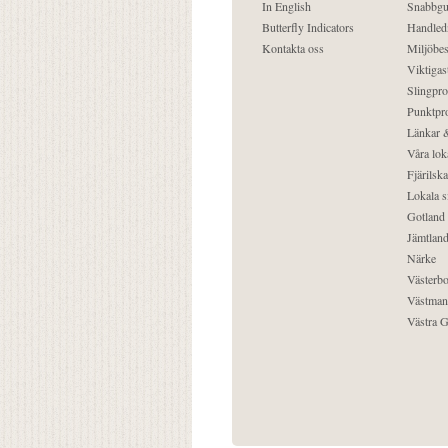
In English
Snabbgu
Butterfly Indicators
Handled
Kontakta oss
Miljöbes
Viktigast
Slingpro
Punktpro
Länkar &
Våra lok
Fjärilska
Lokala s
Gotland
Jämtlan
Närke
Västerbo
Västman
Västra G