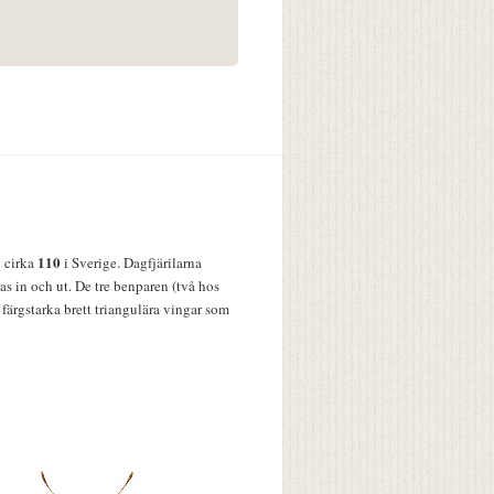
110
v cirka
i Sverige. Dagfjärilarna
s in och ut. De tre benparen (två hos
färgstarka brett triangulära vingar som