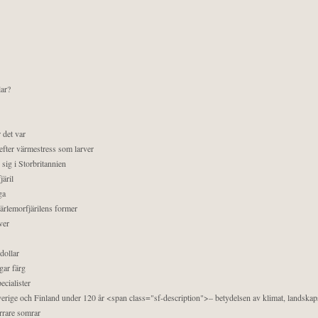
lar?
 det var
efter värmestress som larver
sig i Storbritannien
äril
ga
pärlemorfjärilens former
ver
dollar
gar färg
ecialister
 Sverige och Finland under 120 år <span class="sf-description">– betydelsen av klimat, landska
orrare somrar