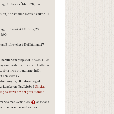
ring, Kulturens Östarp 28 juni
rsion, Konsthallen Norra Kvarken 11
rag, Biblioteket i Mjölby, 23
18:00
rag, Biblioteket i Trollhättan, 27
:30
vi berättar om projektet hos er? Eller
rag om fjärilar i allmänhet? Håller ni
tt sätta ihop programmet inför
n i en krets av
föreningen, ett entomologisk
ler kanske en fågelklubb?
Skicka
ring så ser vi om det går att ordna.
r märkta med symbolen
är sådana
tören tar ut en kostnad för.