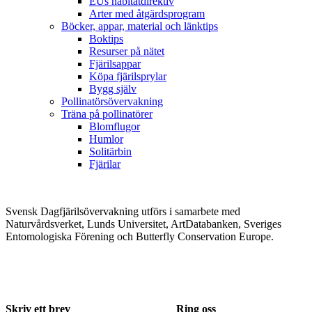
EUs habitatdirektiv
Arter med åtgärdsprogram
Böcker, appar, material och länktips
Boktips
Resurser på nätet
Fjärilsappar
Köpa fjärilsprylar
Bygg själv
Pollinatörsövervakning
Träna på pollinatörer
Blomflugor
Humlor
Solitärbin
Fjärilar
Svensk Dagfjärilsövervakning utförs i samarbete med
Naturvårdsverket, Lunds Universitet, ArtDatabanken, Sveriges
Entomologiska Förening och Butterfly Conservation Europe.
Skriv ett brev
Ring oss