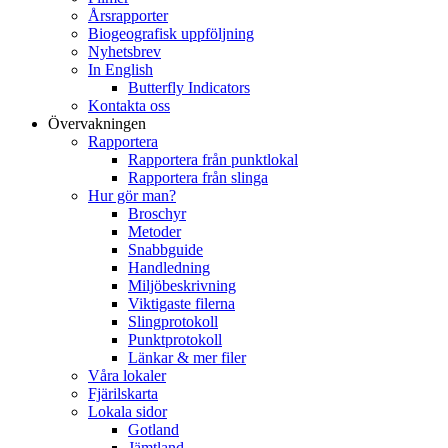
Årsrapporter
Biogeografisk uppföljning
Nyhetsbrev
In English
Butterfly Indicators
Kontakta oss
Övervakningen
Rapportera
Rapportera från punktlokal
Rapportera från slinga
Hur gör man?
Broschyr
Metoder
Snabbguide
Handledning
Miljöbeskrivning
Viktigaste filerna
Slingprotokoll
Punktprotokoll
Länkar & mer filer
Våra lokaler
Fjärilskarta
Lokala sidor
Gotland
Jämtland