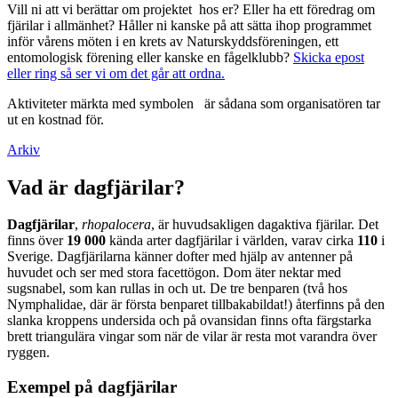
Vill ni att vi berättar om projektet hos er? Eller ha ett föredrag om
fjärilar i allmänhet? Håller ni kanske på att sätta ihop programmet
inför vårens möten i en krets av Naturskyddsföreningen, ett
entomologisk förening eller kanske en fågelklubb?
Skicka epost
eller ring så ser vi om det går att ordna.
Aktiviteter märkta med symbolen
är sådana som organisatören tar
ut en kostnad för.
Arkiv
Vad är dagfjärilar?
Dagfjärilar
,
rhopalocera
, är huvudsakligen dagaktiva fjärilar. Det
finns över
19 000
kända arter dagfjärilar i världen, varav cirka
110
i
Sverige. Dagfjärilarna känner dofter med hjälp av antenner på
huvudet och ser med stora facettögon. Dom äter nektar med
sugsnabel, som kan rullas in och ut. De tre benparen (två hos
Nymphalidae, där är första benparet tillbakabildat!) återfinns på den
slanka kroppens undersida och på ovansidan finns ofta färgstarka
brett triangulära vingar som när de vilar är resta mot varandra över
ryggen.
Exempel på dagfjärilar