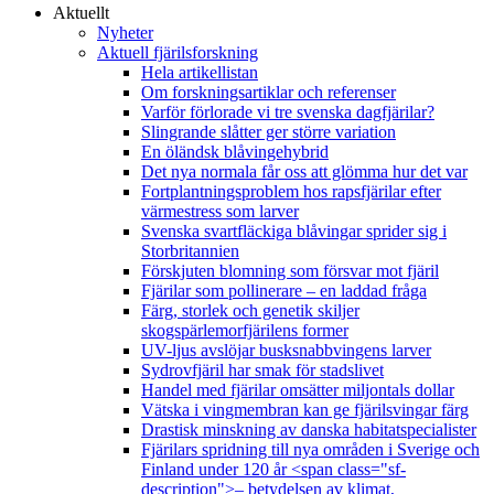
Aktuellt
Nyheter
Aktuell fjärilsforskning
Hela artikellistan
Om forskningsartiklar och referenser
Varför förlorade vi tre svenska dagfjärilar?
Slingrande slåtter ger större variation
En öländsk blåvingehybrid
Det nya normala får oss att glömma hur det var
Fortplantningsproblem hos rapsfjärilar efter
värmestress som larver
Svenska svartfläckiga blåvingar sprider sig i
Storbritannien
Förskjuten blomning som försvar mot fjäril
Fjärilar som pollinerare – en laddad fråga
Färg, storlek och genetik skiljer
skogspärlemorfjärilens former
UV-ljus avslöjar busksnabbvingens larver
Sydrovfjäril har smak för stadslivet
Handel med fjärilar omsätter miljontals dollar
Vätska i vingmembran kan ge fjärilsvingar färg
Drastisk minskning av danska habitatspecialister
Fjärilars spridning till nya områden i Sverige och
Finland under 120 år <span class="sf-
description">– betydelsen av klimat,