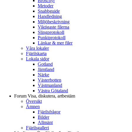
Broschyr
Metoder
Snabbguide
Handledning
Miljöbeskrivning
Viktigaste filerna
Slingprotokoll
Punktprotokoll
Länkar & mer filer
Våra lokaler
Fjärilskarta
Lokala sidor
Gotland
Jämtland
Närke
Västerbotten
Västmanland
Västra Götaland
Forum
Visa, diskutera, artbestäm
Översikt
Ämnen
Fjärilsfrågor
Bilder
Allmänt
Fjärilsgalleri