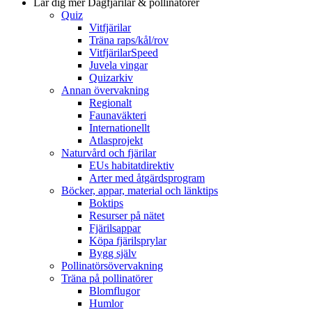
Lär dig mer
Dagfjärilar & pollinatörer
Quiz
Vitfjärilar
Träna raps/kål/rov
VitfjärilarSpeed
Juvela vingar
Quizarkiv
Annan övervakning
Regionalt
Faunaväkteri
Internationellt
Atlasprojekt
Naturvård och fjärilar
EUs habitatdirektiv
Arter med åtgärdsprogram
Böcker, appar, material och länktips
Boktips
Resurser på nätet
Fjärilsappar
Köpa fjärilsprylar
Bygg själv
Pollinatörsövervakning
Träna på pollinatörer
Blomflugor
Humlor