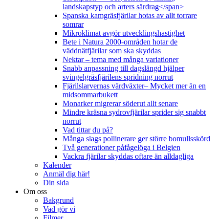
landskapstyp och arters särdrag</span>
Spanska kamgräsfjärilar hotas av allt torrare
somrar
Mikroklimat avgör utvecklingshastighet
Bete i Natura 2000-områden hotar de
väddnätfjärilar som ska skyddas
Nektar – tema med många variationer
Snabb anpassning till dagslängd hjälper
svingelgräsfjärilens spridning norrut
Fjärilslarvernas värdväxter– Mycket mer än en
midsommarbukett
Monarker migrerar söderut allt senare
Mindre kräsna sydrovfjärilar sprider sig snabbt
norrut
Vad tittar du på?
Många slags pollinerare ger större bomullsskörd
Två generationer påfågelöga i Belgien
Vackra fjärilar skyddas oftare än alldagliga
Kalender
Anmäl dig här!
Din sida
Om oss
Bakgrund
Vad gör vi
Filmer