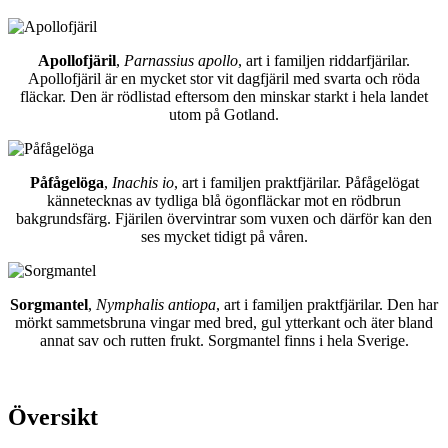
Apollofjäril
,
Parnassius apollo
, art i familjen riddarfjärilar.
Apollofjäril är en mycket stor vit dagfjäril med svarta och röda
fläckar. Den är rödlistad eftersom den minskar starkt i hela landet
utom på Gotland.
Påfågelöga
,
Inachis io
, art i familjen praktfjärilar. Påfågelögat
kännetecknas av tydliga blå ögonfläckar mot en rödbrun
bakgrundsfärg. Fjärilen övervintrar som vuxen och därför kan den
ses mycket tidigt på våren.
Sorgmantel
,
Nymphalis antiopa
, art i familjen praktfjärilar. Den har
mörkt sammetsbruna vingar med bred, gul ytterkant och äter bland
annat sav och rutten frukt. Sorgmantel finns i hela Sverige.
Översikt