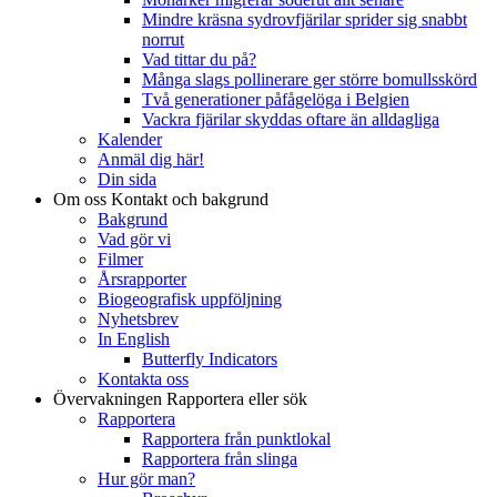
Mindre kräsna sydrovfjärilar sprider sig snabbt
norrut
Vad tittar du på?
Många slags pollinerare ger större bomullsskörd
Två generationer påfågelöga i Belgien
Vackra fjärilar skyddas oftare än alldagliga
Kalender
Anmäl dig här!
Din sida
Om oss
Kontakt och bakgrund
Bakgrund
Vad gör vi
Filmer
Årsrapporter
Biogeografisk uppföljning
Nyhetsbrev
In English
Butterfly Indicators
Kontakta oss
Övervakningen
Rapportera eller sök
Rapportera
Rapportera från punktlokal
Rapportera från slinga
Hur gör man?