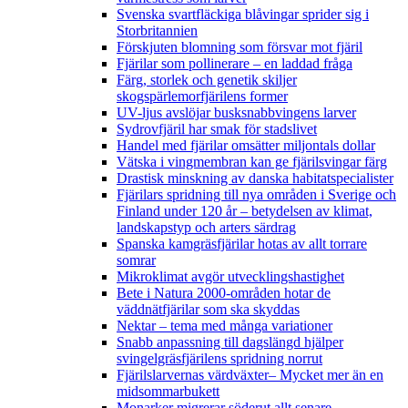
Svenska svartfläckiga blåvingar sprider sig i
Storbritannien
Förskjuten blomning som försvar mot fjäril
Fjärilar som pollinerare – en laddad fråga
Färg, storlek och genetik skiljer
skogspärlemorfjärilens former
UV-ljus avslöjar busksnabbvingens larver
Sydrovfjäril har smak för stadslivet
Handel med fjärilar omsätter miljontals dollar
Vätska i vingmembran kan ge fjärilsvingar färg
Drastisk minskning av danska habitatspecialister
Fjärilars spridning till nya områden i Sverige och
Finland under 120 år
– betydelsen av klimat,
landskapstyp och arters särdrag
Spanska kamgräsfjärilar hotas av allt torrare
somrar
Mikroklimat avgör utvecklingshastighet
Bete i Natura 2000-områden hotar de
väddnätfjärilar som ska skyddas
Nektar – tema med många variationer
Snabb anpassning till dagslängd hjälper
svingelgräsfjärilens spridning norrut
Fjärilslarvernas värdväxter– Mycket mer än en
midsommarbukett
Monarker migrerar söderut allt senare