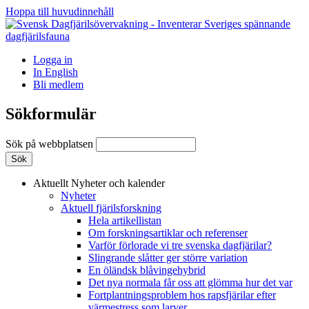
Hoppa till huvudinnehåll
Logga in
In English
Bli medlem
Sökformulär
Sök på webbplatsen
Aktuellt
Nyheter och kalender
Nyheter
Aktuell fjärilsforskning
Hela artikellistan
Om forskningsartiklar och referenser
Varför förlorade vi tre svenska dagfjärilar?
Slingrande slåtter ger större variation
En öländsk blåvingehybrid
Det nya normala får oss att glömma hur det var
Fortplantningsproblem hos rapsfjärilar efter
värmestress som larver