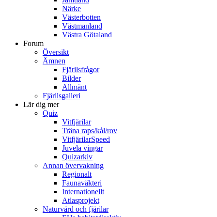
Närke
Västerbotten
Västmanland
Västra Götaland
Forum
Översikt
Ämnen
Fjärilsfrågor
Bilder
Allmänt
Fjärilsgalleri
Lär dig mer
Quiz
Vitfjärilar
Träna raps/kål/rov
VitfjärilarSpeed
Juvela vingar
Quizarkiv
Annan övervakning
Regionalt
Faunaväkteri
Internationellt
Atlasprojekt
Naturvård och fjärilar