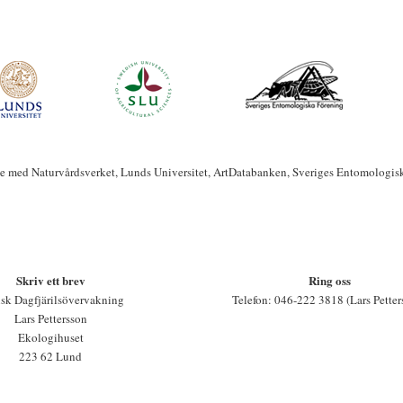
te med Naturvårdsverket, Lunds Universitet, ArtDatabanken, Sveriges Entomologis
Skriv ett brev
Ring oss
sk Dagfjärilsövervakning
Telefon: 046-222 3818 (Lars Petter
Lars Pettersson
Ekologihuset
223 62 Lund