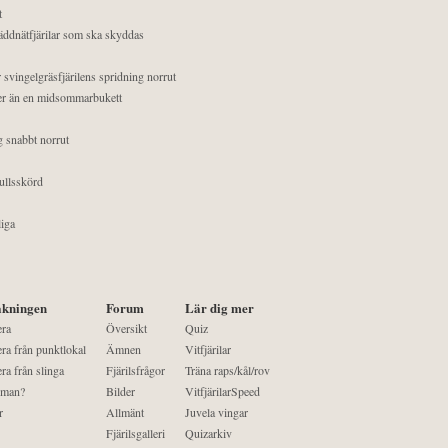
t
äddnätfjärilar som ska skyddas
 svingelgräsfjärilens spridning norrut
mer än en midsommarbukett
g snabbt norrut
ullsskörd
liga
kningen
Forum
Lär dig mer
era
Översikt
Quiz
ra från punktlokal
Ämnen
Vitfjärilar
ra från slinga
Fjärilsfrågor
Träna raps/kål/rov
 man?
Bilder
VitfjärilarSpeed
r
Allmänt
Juvela vingar
Fjärilsgalleri
Quizarkiv