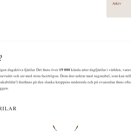
Arkiv
?
19 000
igen dagaktiva fjärilar. Det finns över
kända arter dagfjärilar i världen, vara
huvudet och ser med stora facettögon. Dom äter nektar med sugsnabel, som kan rulla
bakabildat!) återfinns på den slanka kroppens undersida och på ovansidan finns ofta 
yggen.
RILAR