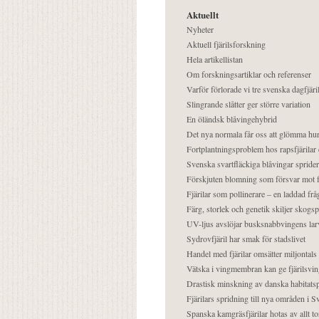
Aktuellt
Nyheter
Aktuell fjärilsforskning
Hela artikellistan
Om forskningsartiklar och referenser
Varför förlorade vi tre svenska dagfjäri
Slingrande slåtter ger större variation
En öländsk blåvingehybrid
Det nya normala får oss att glömma hur
Fortplantningsproblem hos rapsfjärilar 
Svenska svartfläckiga blåvingar sprider 
Förskjuten blomning som försvar mot fj
Fjärilar som pollinerare – en laddad frå
Färg, storlek och genetik skiljer skogs
UV-ljus avslöjar busksnabbvingens lar
Sydrovfjäril har smak för stadslivet
Handel med fjärilar omsätter miljontals 
Vätska i vingmembran kan ge fjärilsvin
Drastisk minskning av danska habitatsp
Fjärilars spridning till nya områden i
Spanska kamgräsfjärilar hotas av allt t