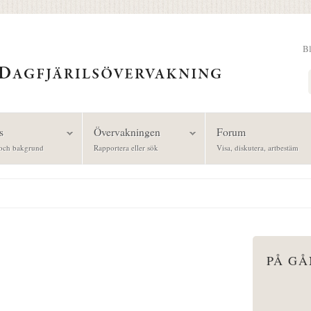
B
Sök
s
Övervakningen
Forum
och bakgrund
Rapportera eller sök
Visa, diskutera, artbestäm
PÅ G