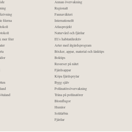
ide
Annan övervakning
ning
Regionalt
krivning
Faunaväkteri
e filerna
Internationellt
tokoll
Atlasprojekt
tokoll
Naturvård och fjärilar
 mer filer
EUs habitatdirektiv
aler
Arter med åtgärdsprogram
rta
Böcker, appar, material och länktips
idor
Boktips
Resurser på nätet
d
Fjärilsappar
Köpa fjärilsprylar
tten
Bygg själv
land
Pollinatörsövervakning
ötaland
Träna på pollinatörer
Blomflugor
Humlor
Solitärbin
Fjärilar