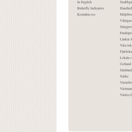
In English
Snabbgu
Butterfly Indicators
Handled
Kontakta oss
Miljöbes
Viktigast
Slingpro
Punktpro
Länkar &
Våra lok
Fjärilska
Lokala s
Gotland
Jämtlan
Närke
Västerbo
Västman
Västra G