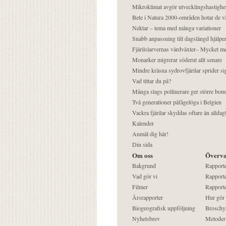
Mikroklimat avgör utvecklingshastighe
Bete i Natura 2000-områden hotar de v
Nektar – tema med många variationer
Snabb anpassning till dagslängd hjälper
Fjärilslarvernas värdväxter– Mycket 
Monarker migrerar söderut allt senare
Mindre kräsna sydrovfjärilar sprider si
Vad tittar du på?
Många slags pollinerare ger större bom
Två generationer påfågelöga i Belgien
Vackra fjärilar skyddas oftare än alldag
Kalender
Anmäl dig här!
Din sida
Om oss
Överva
Bakgrund
Rapport
Vad gör vi
Rapporte
Filmer
Rapporte
Årsrapporter
Hur gör
Biogeografisk uppföljning
Broschy
Nyhetsbrev
Metoder