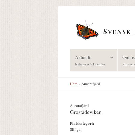
Hoppa till huvudinnehåll
Aktuellt
Om os
Nyheter och kalender
Kontakt 
Hem
» Aurorafjäril
Aurorafjäril
Grostädeviken
Platskategori:
Slinga