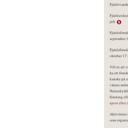
Fjärilsvand
Fjärilsexku
juli
Fjärilsföred
september 
Fjärilsföred
oktober 17
Vill ni att 
ha ett föred
kanske på a
vårens möte
Naturskydds
förening el
epost eller 
Aktivitete
som organisa