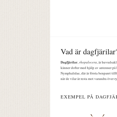
Vad är dagfjärilar
Dagfjärilar
,
rhopalocera
, är huvudsakl
känner dofter med hjälp av antenner på 
Nymphalidae, där är första benparet till
när de vilar är resta mot varandra över r
EXEMPEL PÅ DAGFJÄ