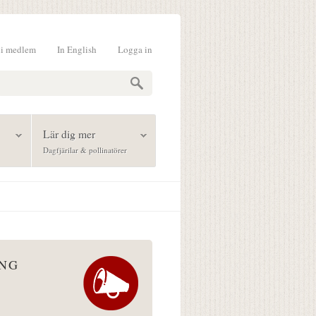
li medlem
In English
Logga in
formulär
Lär dig mer
Dagfjärilar & pollinatörer
ÅNG