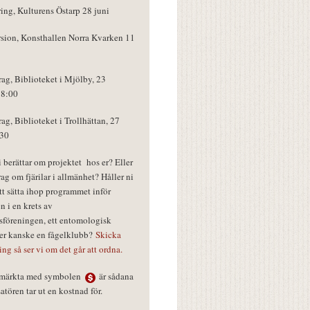
ring, Kulturens Östarp 28 juni
rsion, Konsthallen Norra Kvarken 11
rag, Biblioteket i Mjölby, 23
18:00
rag, Biblioteket i Trollhättan, 27
:30
vi berättar om projektet hos er? Eller
rag om fjärilar i allmänhet? Håller ni
tt sätta ihop programmet inför
n i en krets av
föreningen, ett entomologisk
ler kanske en fågelklubb?
Skicka
ring så ser vi om det går att ordna.
r märkta med symbolen
är sådana
tören tar ut en kostnad för.