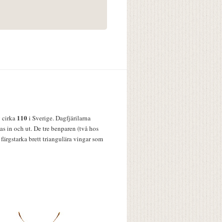
110
v cirka
i Sverige. Dagfjärilarna
s in och ut. De tre benparen (två hos
färgstarka brett triangulära vingar som