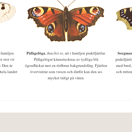
Påfågelöga
Sorgman
 i familjen
,
Inachis io
, art i familjen praktfjärilar.
t stor vit
Påfågelögat kännetecknas av tydliga blå
praktfjäri
r. Den är
ögonfläckar mot en rödbrun bakgrundsfärg. Fjärilen
med bred,
 hela landet
övervintrar som vuxen och därför kan den ses
och rutten
mycket tidigt på våren.