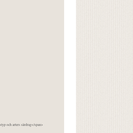
pstyp och arters särdrag</span>