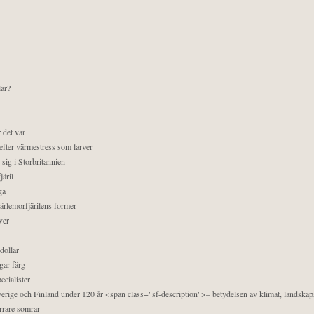
lar?
 det var
efter värmestress som larver
sig i Storbritannien
äril
ga
pärlemorfjärilens former
ver
dollar
gar färg
ecialister
 Sverige och Finland under 120 år <span class="sf-description">– betydelsen av klimat, landska
orrare somrar