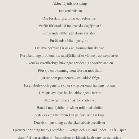
Aktuell fjärilsforskning
Hela artikellistan
Om forskningsartiklar och referenser
Varför förlorade vi tre svenska dagfjärilar?
Slingrande slåtter ger större variation
En öländsk blåvingehybrid
Det nya normala får oss att glömma hur det var
Fortplantningsproblem hos rapsfjärilar efter värmestress som larver
Svenska svartfläckiga blåvingar sprider sig i Storbritannien
Förskjuten blomning som försvar mot fjäril
Fjärilar som pollinerare – en laddad fråga
Färg, storlek och genetik skiljer skogspärlemorfjärilens former
UV-ljus avslöjar busksnabbvingens larver
Sydrovfjäril har smak för stadslivet
Handel med fjärilar omsätter miljontals dollar
Vätska i vingmembran kan ge fjärilsvingar färg
Drastisk minskning av danska habitatspecialister
Fjärilars spridning till nya områden i Sverige och Finland under 120 år <span
class="sf-description">– betydelsen av klimat, landskapstyp och arters