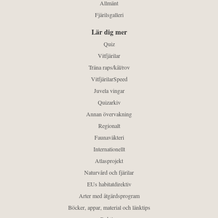
Allmänt
Fjärilsgalleri
Lär dig mer
Quiz
Vitfjärilar
Träna raps/kål/rov
VitfjärilarSpeed
Juvela vingar
Quizarkiv
Annan övervakning
Regionalt
Faunaväkteri
Internationellt
Atlasprojekt
Naturvård och fjärilar
EUs habitatdirektiv
Arter med åtgärdsprogram
Böcker, appar, material och länktips