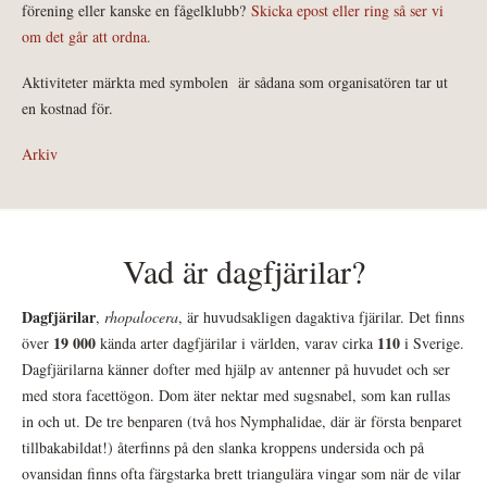
förening eller kanske en fågelklubb?
Skicka epost eller ring så ser vi
om det går att ordna.
Aktiviteter märkta med symbolen
är sådana som organisatören tar ut
en kostnad för.
Arkiv
Vad är dagfjärilar?
Dagfjärilar
,
rhopalocera
, är huvudsakligen dagaktiva fjärilar. Det finns
19 000
110
över
kända arter dagfjärilar i världen, varav cirka
i Sverige.
Dagfjärilarna känner dofter med hjälp av antenner på huvudet och ser
med stora facettögon. Dom äter nektar med sugsnabel, som kan rullas
in och ut. De tre benparen (två hos Nymphalidae, där är första benparet
tillbakabildat!) återfinns på den slanka kroppens undersida och på
ovansidan finns ofta färgstarka brett triangulära vingar som när de vilar