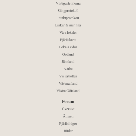
Viktigaste filerna
Slingprotokoll
Punktprotokoll
Länkar & mer filer
Våra lokaler
Fjärilskarta
Lokala sidor
Gotland
Jämtland
Närke
Västerbotten
Västmanland
Västra Götaland
Forum
Översikt
Ämnen
Fjärilsfrågor
Bilder