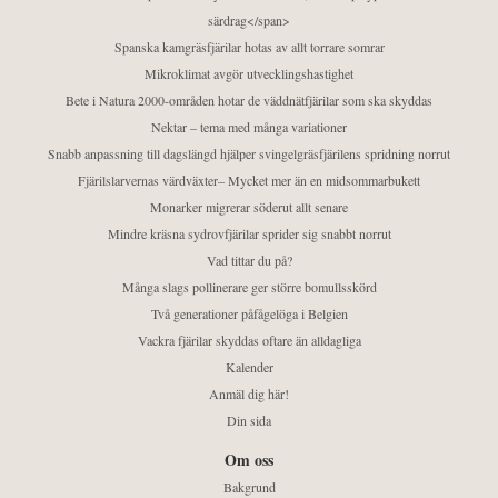
särdrag</span>
Spanska kamgräsfjärilar hotas av allt torrare somrar
Mikroklimat avgör utvecklingshastighet
Bete i Natura 2000-områden hotar de väddnätfjärilar som ska skyddas
Nektar – tema med många variationer
Snabb anpassning till dagslängd hjälper svingelgräsfjärilens spridning norrut
Fjärilslarvernas värdväxter– Mycket mer än en midsommarbukett
Monarker migrerar söderut allt senare
Mindre kräsna sydrovfjärilar sprider sig snabbt norrut
Vad tittar du på?
Många slags pollinerare ger större bomullsskörd
Två generationer påfågelöga i Belgien
Vackra fjärilar skyddas oftare än alldagliga
Kalender
Anmäl dig här!
Din sida
Om oss
Bakgrund