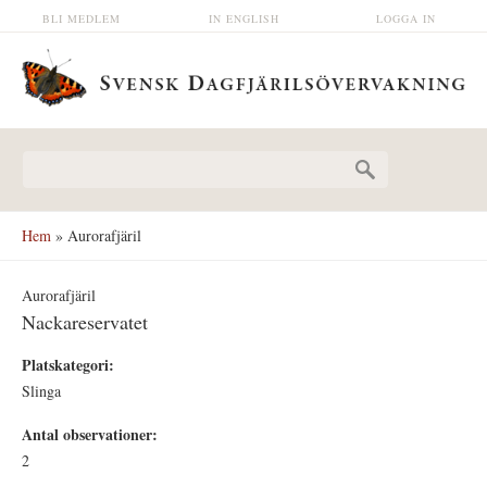
Hoppa till huvudinnehåll
BLI MEDLEM
IN ENGLISH
LOGGA IN
Sökformulär
Hem
» Aurorafjäril
Aurorafjäril
Nackareservatet
Platskategori:
Slinga
Antal observationer:
2