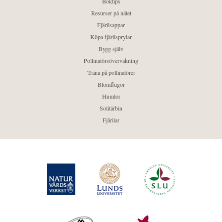
Boktips
Resurser på nätet
Fjärilsappar
Köpa fjärilsprylar
Bygg själv
Pollinatörsövervakning
Träna på pollinatörer
Blomflugor
Humlor
Solitärbin
Fjärilar