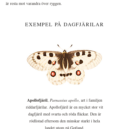
är resta mot varandra över ryggen.
EXEMPEL PÅ DAGFJÄRILAR
Apollofjäril
,
Parnassius apollo
, art i familjen
riddarfjärilar. Apollofjäril är en mycket stor vit
dagfjäril med svarta och röda fläckar. Den är
rödlistad eftersom den minskar starkt i hela
landet utom på Gotland.