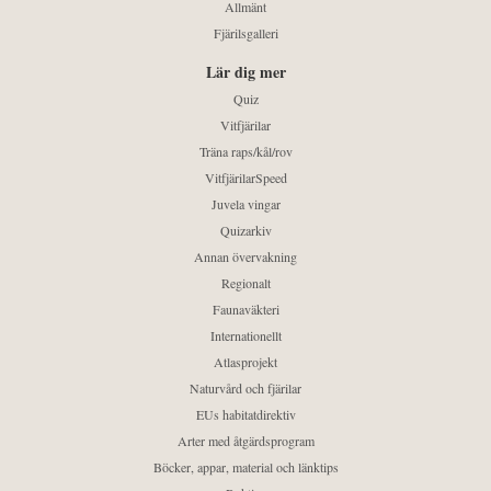
Allmänt
Fjärilsgalleri
Lär dig mer
Quiz
Vitfjärilar
Träna raps/kål/rov
VitfjärilarSpeed
Juvela vingar
Quizarkiv
Annan övervakning
Regionalt
Faunaväkteri
Internationellt
Atlasprojekt
Naturvård och fjärilar
EUs habitatdirektiv
Arter med åtgärdsprogram
Böcker, appar, material och länktips