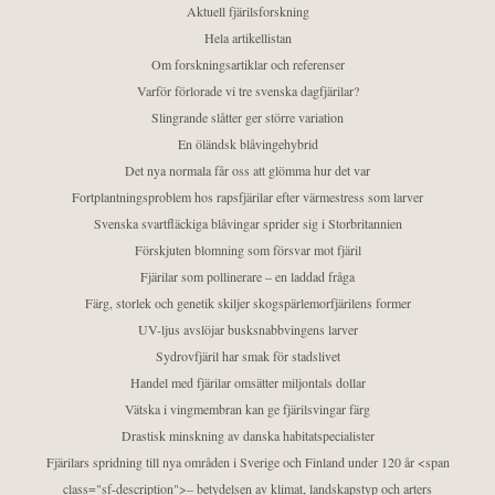
Aktuell fjärilsforskning
Hela artikellistan
Om forskningsartiklar och referenser
Varför förlorade vi tre svenska dagfjärilar?
Slingrande slåtter ger större variation
En öländsk blåvingehybrid
Det nya normala får oss att glömma hur det var
Fortplantningsproblem hos rapsfjärilar efter värmestress som larver
Svenska svartfläckiga blåvingar sprider sig i Storbritannien
Förskjuten blomning som försvar mot fjäril
Fjärilar som pollinerare – en laddad fråga
Färg, storlek och genetik skiljer skogspärlemorfjärilens former
UV-ljus avslöjar busksnabbvingens larver
Sydrovfjäril har smak för stadslivet
Handel med fjärilar omsätter miljontals dollar
Vätska i vingmembran kan ge fjärilsvingar färg
Drastisk minskning av danska habitatspecialister
Fjärilars spridning till nya områden i Sverige och Finland under 120 år <span
class="sf-description">– betydelsen av klimat, landskapstyp och arters