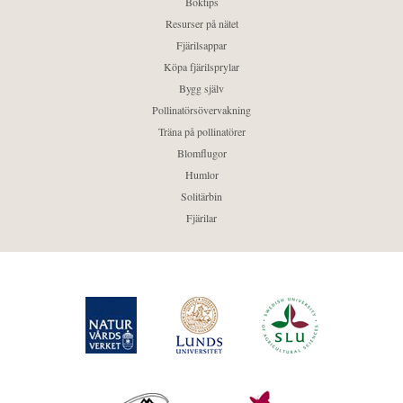
Boktips
Resurser på nätet
Fjärilsappar
Köpa fjärilsprylar
Bygg själv
Pollinatörsövervakning
Träna på pollinatörer
Blomflugor
Humlor
Solitärbin
Fjärilar