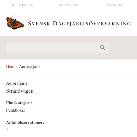
Hoppa till huvudinnehåll
BLI MEDLEM
IN ENGLISH
LOGGA IN
Sökformulär
Hem
» Aurorafjäril
Aurorafjäril
Strandvägen
Platskategori:
Punktlokal
Antal observationer:
1