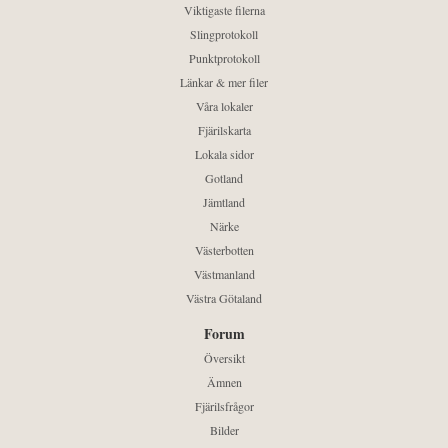
Viktigaste filerna
Slingprotokoll
Punktprotokoll
Länkar & mer filer
Våra lokaler
Fjärilskarta
Lokala sidor
Gotland
Jämtland
Närke
Västerbotten
Västmanland
Västra Götaland
Forum
Översikt
Ämnen
Fjärilsfrågor
Bilder