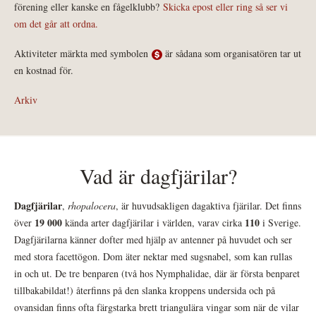
förening eller kanske en fågelklubb?
Skicka epost eller ring så ser vi
om det går att ordna.
Aktiviteter märkta med symbolen
är sådana som organisatören tar ut
en kostnad för.
Arkiv
Vad är dagfjärilar?
Dagfjärilar
,
rhopalocera
, är huvudsakligen dagaktiva fjärilar. Det finns
19 000
110
över
kända arter dagfjärilar i världen, varav cirka
i Sverige.
Dagfjärilarna känner dofter med hjälp av antenner på huvudet och ser
med stora facettögon. Dom äter nektar med sugsnabel, som kan rullas
in och ut. De tre benparen (två hos Nymphalidae, där är första benparet
tillbakabildat!) återfinns på den slanka kroppens undersida och på
ovansidan finns ofta färgstarka brett triangulära vingar som när de vilar