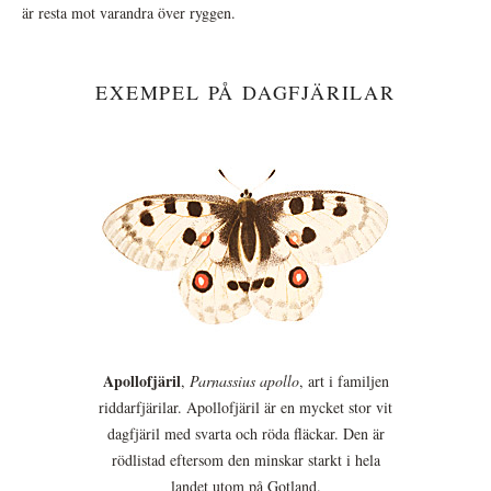
är resta mot varandra över ryggen.
EXEMPEL PÅ DAGFJÄRILAR
Apollofjäril
,
Parnassius apollo
, art i familjen
riddarfjärilar. Apollofjäril är en mycket stor vit
dagfjäril med svarta och röda fläckar. Den är
rödlistad eftersom den minskar starkt i hela
landet utom på Gotland.