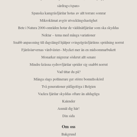
särdrag</span>
Spanska kamgräsfjärilar hotas av allt torrare somrar
Mikroklimat avgör utvecklingshastighet
Bete i Natura 2000-områden hotar de väddnätfjärilar som ska skyddas
Nektar – tema med många variationer
Snabb anpassning till dagslängd hjälper svingelgräsfjärilens spridning norrut
Fjärilslarvernas värdväxter– Mycket mer än en midsommarbukett
Monarker migrerar söderut allt senare
Mindre kräsna sydrovfjärilar sprider sig snabbt norrut
Vad tittar du på?
Många slags pollinerare ger större bomullsskörd
Två generationer påfågelöga i Belgien
Vackra fjärilar skyddas oftare än alldagliga
Kalender
Anmäl dig här!
Din sida
Om oss
Bakgrund