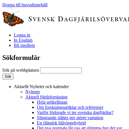
Hoppa till huvudinnehåll
Logga in
In English
Bli medlem
Sökformulär
Sök på webbplatsen
Aktuellt
Nyheter och kalender
Nyheter
Aktuell fjärilsforskning
Hela artikellistan
Om forskningsartiklar och referenser
Varför förlorade vi tre svenska dagfjärilar?
Slingrande slåtter ger större variation
En öländsk blåvingehybrid
Det nya normala får oss att glömma hur det var