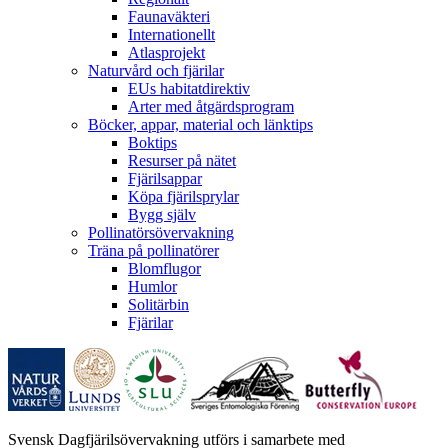
Faunaväkteri
Internationellt
Atlasprojekt
Naturvård och fjärilar
EUs habitatdirektiv
Arter med åtgärdsprogram
Böcker, appar, material och länktips
Boktips
Resurser på nätet
Fjärilsappar
Köpa fjärilsprylar
Bygg själv
Pollinatörsövervakning
Träna på pollinatörer
Blomflugor
Humlor
Solitärbin
Fjärilar
Svensk Dagfjärilsövervakning utförs i samarbete med