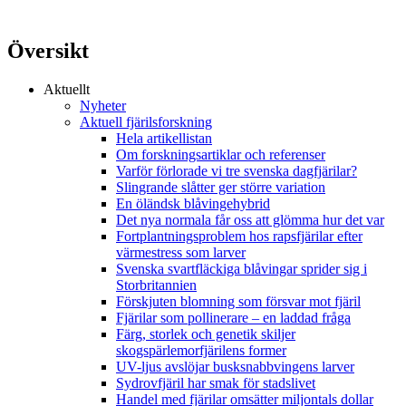
Översikt
Aktuellt
Nyheter
Aktuell fjärilsforskning
Hela artikellistan
Om forskningsartiklar och referenser
Varför förlorade vi tre svenska dagfjärilar?
Slingrande slåtter ger större variation
En öländsk blåvingehybrid
Det nya normala får oss att glömma hur det var
Fortplantningsproblem hos rapsfjärilar efter
värmestress som larver
Svenska svartfläckiga blåvingar sprider sig i
Storbritannien
Förskjuten blomning som försvar mot fjäril
Fjärilar som pollinerare – en laddad fråga
Färg, storlek och genetik skiljer
skogspärlemorfjärilens former
UV-ljus avslöjar busksnabbvingens larver
Sydrovfjäril har smak för stadslivet
Handel med fjärilar omsätter miljontals dollar