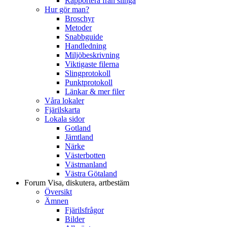
Rapportera från slinga
Hur gör man?
Broschyr
Metoder
Snabbguide
Handledning
Miljöbeskrivning
Viktigaste filerna
Slingprotokoll
Punktprotokoll
Länkar & mer filer
Våra lokaler
Fjärilskarta
Lokala sidor
Gotland
Jämtland
Närke
Västerbotten
Västmanland
Västra Götaland
Forum
Visa, diskutera, artbestäm
Översikt
Ämnen
Fjärilsfrågor
Bilder