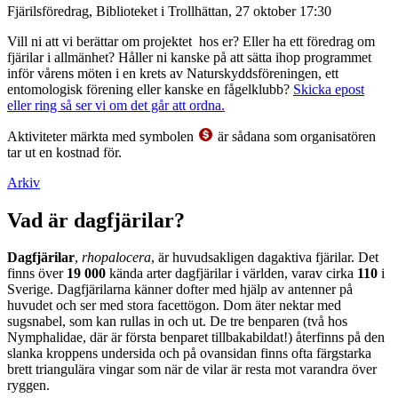
Fjärilsföredrag, Biblioteket i Trollhättan, 27 oktober 17:30
Vill ni att vi berättar om projektet hos er? Eller ha ett föredrag om
fjärilar i allmänhet? Håller ni kanske på att sätta ihop programmet
inför vårens möten i en krets av Naturskyddsföreningen, ett
entomologisk förening eller kanske en fågelklubb?
Skicka epost
eller ring så ser vi om det går att ordna.
Aktiviteter märkta med symbolen
är sådana som organisatören
tar ut en kostnad för.
Arkiv
Vad är dagfjärilar?
Dagfjärilar
,
rhopalocera
, är huvudsakligen dagaktiva fjärilar. Det
finns över
19 000
kända arter dagfjärilar i världen, varav cirka
110
i
Sverige. Dagfjärilarna känner dofter med hjälp av antenner på
huvudet och ser med stora facettögon. Dom äter nektar med
sugsnabel, som kan rullas in och ut. De tre benparen (två hos
Nymphalidae, där är första benparet tillbakabildat!) återfinns på den
slanka kroppens undersida och på ovansidan finns ofta färgstarka
brett triangulära vingar som när de vilar är resta mot varandra över
ryggen.