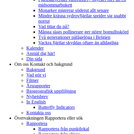
midsommarbukett
Monarker migrerar söderut allt senare
Mindre kräsna sydrovfjärilar sprider sig snabbt
norrut
Vad tittar du på?
Många slags pollinerare ger större bomullsskörd
Två generationer påfågelöga i Belgien
Vackra fjärilar skyddas oftare än alldagliga
Kalender
Anmäl dig här!
Din sida
Om oss
Kontakt och bakgrund
Bakgrund
Vad gör vi
Filmer
Årsrapporter
Biogeografisk uppföljning
Nyhetsbrev
In English
Butterfly Indicators
Kontakta oss
Övervakningen
Rapportera eller sök
Rapportera
Rapportera från punktlokal