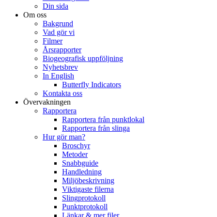
Din sida
Om oss
Bakgrund
Vad gör vi
Filmer
Årsrapporter
Biogeografisk uppföljning
Nyhetsbrev
In English
Butterfly Indicators
Kontakta oss
Övervakningen
Rapportera
Rapportera från punktlokal
Rapportera från slinga
Hur gör man?
Broschyr
Metoder
Snabbguide
Handledning
Miljöbeskrivning
Viktigaste filerna
Slingprotokoll
Punktprotokoll
Länkar & mer filer