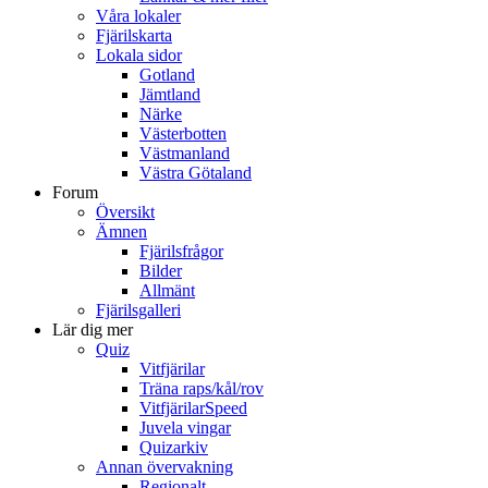
Våra lokaler
Fjärilskarta
Lokala sidor
Gotland
Jämtland
Närke
Västerbotten
Västmanland
Västra Götaland
Forum
Översikt
Ämnen
Fjärilsfrågor
Bilder
Allmänt
Fjärilsgalleri
Lär dig mer
Quiz
Vitfjärilar
Träna raps/kål/rov
VitfjärilarSpeed
Juvela vingar
Quizarkiv
Annan övervakning
Regionalt