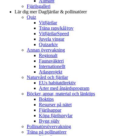
Allmänt
Fjärilsgalleri
Lär dig mer
Dagfjärilar & pollinatörer
Quiz
Vitfjärilar
Träna raps/kål/rov
VitfjärilarSpeed
Juvela vingar
Quizarkiv
Annan övervakning
Regionalt
Faunaväkteri
Internationellt
Atlasprojekt
Naturvård och fjärilar
EUs habitatdirektiv
Arter med åtgärdsprogram
Böcker, appar, material och länktips
Boktips
Resurser på nätet
Fjärilsappar
Köpa fjärilsprylar
Bygg själv
Pollinatörsövervakning
Träna på pollinatörer