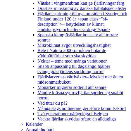
Vätska i vingmembran kan ge fjärilsvingar färg
Drastisk minskning av danska habitatspecialister
Fjärilars spridning till nya områden i Sverige och
Finland under 120 år <span class="sf-
description">– betydelsen av klimat,
landskapstyp och arters särdrag</span>
Spanska kamgräsfjärilar hotas av allt torrare
somrar
Mikroklimat avgör utvecklingshastighet
Bete i Natura 2000-områden hotar de
väddnätfjärilar som ska skyddas
Nektar – tema med många variationer
Snabb anpassning till dagslängd hjälper
svingelgräsfjärilens spridning norrut
Fjärilslarvernas värdväxter– Mycket mer än en
midsommarbukett
Monarker migrerar söderut allt senare
Mindre kräsna sydrovfjärilar sprider sig snabbt
norrut
Vad tittar du på?
Många slags pollinerare ger större bomullsskörd
Två generationer påfågelöga i Belgien
Vackra fjärilar skyddas oftare än alldagliga
Kalender
Anmäl dig här!