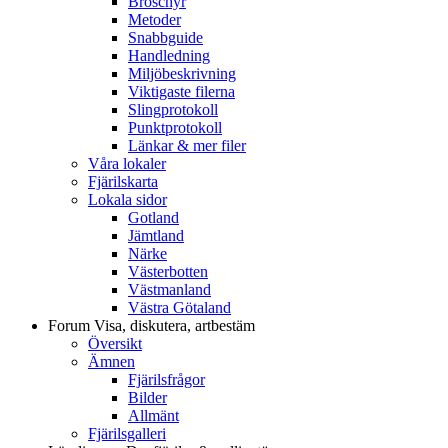
Broschyr
Metoder
Snabbguide
Handledning
Miljöbeskrivning
Viktigaste filerna
Slingprotokoll
Punktprotokoll
Länkar & mer filer
Våra lokaler
Fjärilskarta
Lokala sidor
Gotland
Jämtland
Närke
Västerbotten
Västmanland
Västra Götaland
Forum
Visa, diskutera, artbestäm
Översikt
Ämnen
Fjärilsfrågor
Bilder
Allmänt
Fjärilsgalleri