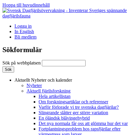
Hoppa till huvudinnehåll
Logga in
In English
Bli medlem
Sökformulär
Sök på webbplatsen
Aktuellt
Nyheter och kalender
Nyheter
Aktuell fjärilsforskning
Hela artikellistan
Om forskningsartiklar och referenser
Varför förlorade vi tre svenska dagfjärilar?
Slingrande slåtter ger större variation
En öländsk blåvingehybrid
Det nya normala får oss att glömma hur det var
Fortplantningsproblem hos rapsfjärilar efter
värmestress som larver