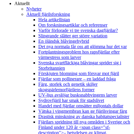
Aktuellt
Nyheter
Aktuell fjärilsforskning
Hela artikellistan
Om forskningsartiklar och referenser
Varför förlorade vi tre svenska dagfjärilar?
Slingrande slåtter ger större variation
En öländsk blåvingehybrid
Det nya normala får oss att glömma hur det var
Fortplantningsproblem hos rapsfjärilar efter
värmestress som larver
Svenska svartfläckiga blåvingar sprider sig i
Storbritannien
Förskjuten blomning som försvar mot fjäril
Fjärilar som pollinerare – en laddad fråga
Färg, storlek och genetik skiljer
skogspärlemorfjärilens former
UV-ljus avslöjar busksnabbvingens larver
Sydrovfjäril har smak för stadslivet
Handel med fjärilar omsätter miljontals dollar
Vätska i vingmembran kan ge fjärilsvingar färg
Drastisk minskning av danska habitatspecialister
Fjärilars spridning till nya områden i Sverige och
Finland under 120 år <span class="sf-
description">– betydelsen av klimat,