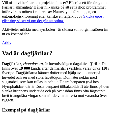
Vill ni att vi berättar om projektet hos er? Eller ha ett föredrag om
fjärilar i allmänhet? Håller ni kanske på att sätta ihop programmet
inför vårens möten i en krets av Naturskyddsföreningen, ett
entomologisk förening eller kanske en fågelklubb?
Skicka epost
eller ring så ser vi om det går att ordna.
Aktiviteter märkta med symbolen
är sådana som organisatören tar
ut en kostnad för.
Arkiv
Vad är dagfjärilar?
Dagfjärilar
,
rhopalocera
, är huvudsakligen dagaktiva fjärilar. Det
finns över
19 000
kända arter dagfjärilar i världen, varav cirka
110
i
Sverige. Dagfjärilarna känner dofter med hjälp av antenner på
huvudet och ser med stora facettögon. Dom äter nektar med
sugsnabel, som kan rullas in och ut. De tre benparen (två hos
Nymphalidae, där är första benparet tillbakabildat!) återfinns på den
slanka kroppens undersida och på ovansidan finns ofta färgstarka
brett triangulära vingar som när de vilar är resta mot varandra över
ryggen.
Exempel på dagfjärilar