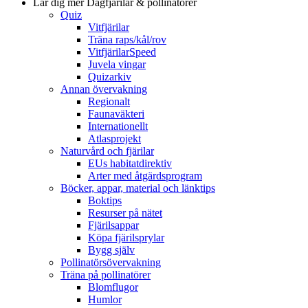
Lär dig mer
Dagfjärilar & pollinatörer
Quiz
Vitfjärilar
Träna raps/kål/rov
VitfjärilarSpeed
Juvela vingar
Quizarkiv
Annan övervakning
Regionalt
Faunaväkteri
Internationellt
Atlasprojekt
Naturvård och fjärilar
EUs habitatdirektiv
Arter med åtgärdsprogram
Böcker, appar, material och länktips
Boktips
Resurser på nätet
Fjärilsappar
Köpa fjärilsprylar
Bygg själv
Pollinatörsövervakning
Träna på pollinatörer
Blomflugor
Humlor