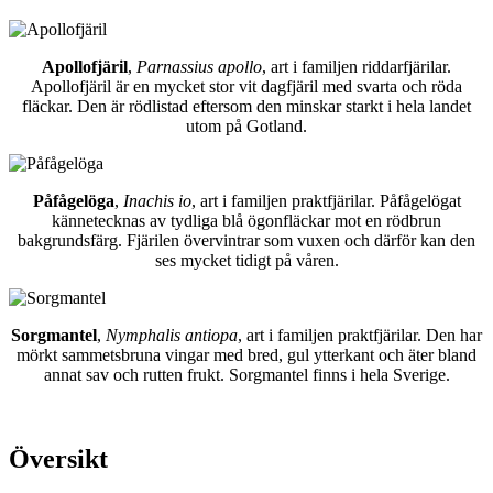
Apollofjäril
,
Parnassius apollo
, art i familjen riddarfjärilar.
Apollofjäril är en mycket stor vit dagfjäril med svarta och röda
fläckar. Den är rödlistad eftersom den minskar starkt i hela landet
utom på Gotland.
Påfågelöga
,
Inachis io
, art i familjen praktfjärilar. Påfågelögat
kännetecknas av tydliga blå ögonfläckar mot en rödbrun
bakgrundsfärg. Fjärilen övervintrar som vuxen och därför kan den
ses mycket tidigt på våren.
Sorgmantel
,
Nymphalis antiopa
, art i familjen praktfjärilar. Den har
mörkt sammetsbruna vingar med bred, gul ytterkant och äter bland
annat sav och rutten frukt. Sorgmantel finns i hela Sverige.
Översikt