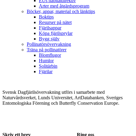
EUs habitatdirektiv
Arter med åtgärdsprogram
Böcker, appar, material och länktips
Boktips
Resurser på nätet
Fjärilsappar
Köpa fjärilsprylar
Bygg själv
Pollinatörsövervakning
Träna på pollinatörer
Blomflugor
Humlor
Solitärbin
Fjärilar
Svensk Dagfjärilsövervakning utförs i samarbete med
Naturvårdsverket, Lunds Universitet, ArtDatabanken, Sveriges
Entomologiska Förening och Butterfly Conservation Europe.
Skriv ett brev
Ring oss