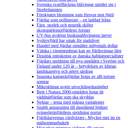
Svenska svartfläckiga blåvingar sprider sig i
Storbritannien
Förskjuten blomning som försvar mot fjäril
Fjärilar som pollinerare – en laddad fråga
Färg, storlek och genetik skiljer
skogspärlemorfjärilens former
UV-ljus avslöjar busksnabbvingens larver
Sydrovfjäril har smak för stadslivet
Handel med fjärilar omsätter miljontals dollar
Vätska i vingmembran kan ge fjärilsvingar färg
Drastisk minskning av danska habitatspecialister
Fjärilars spridning till nya områden i Sverige och
Finland under 120 år
– betydelsen av klimat,
landskapstyp och arters särdrag
Spanska kamgräsfjärilar hotas av allt torrare
somrar
Mikroklimat avgör utvecklingshastighet
Bete i Natura 2000-områden hotar de
väddnätfjärilar som ska skyddas
Nektar – tema med många variationer
Snabb anpassning till dagslängd hjälper
svingelgräsfjärilens spridning norrut
Fjärilslarvernas värdväxter– Mycket mer än en
midsommarbukett
Monarker migrerar söderut allt senare