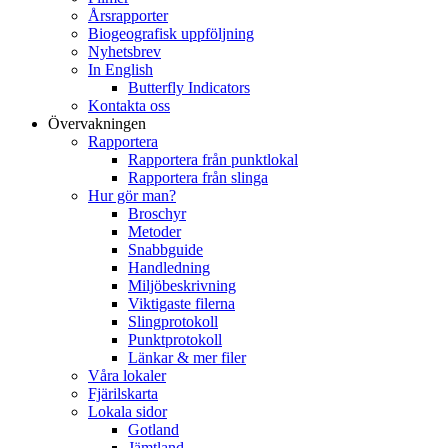
Årsrapporter
Biogeografisk uppföljning
Nyhetsbrev
In English
Butterfly Indicators
Kontakta oss
Övervakningen
Rapportera
Rapportera från punktlokal
Rapportera från slinga
Hur gör man?
Broschyr
Metoder
Snabbguide
Handledning
Miljöbeskrivning
Viktigaste filerna
Slingprotokoll
Punktprotokoll
Länkar & mer filer
Våra lokaler
Fjärilskarta
Lokala sidor
Gotland
Jämtland