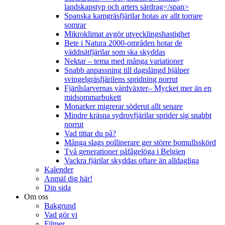
landskapstyp och arters särdrag</span>
Spanska kamgräsfjärilar hotas av allt torrare
somrar
Mikroklimat avgör utvecklingshastighet
Bete i Natura 2000-områden hotar de
väddnätfjärilar som ska skyddas
Nektar – tema med många variationer
Snabb anpassning till dagslängd hjälper
svingelgräsfjärilens spridning norrut
Fjärilslarvernas värdväxter– Mycket mer än en
midsommarbukett
Monarker migrerar söderut allt senare
Mindre kräsna sydrovfjärilar sprider sig snabbt
norrut
Vad tittar du på?
Många slags pollinerare ger större bomullsskörd
Två generationer påfågelöga i Belgien
Vackra fjärilar skyddas oftare än alldagliga
Kalender
Anmäl dig här!
Din sida
Om oss
Bakgrund
Vad gör vi
Filmer