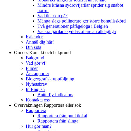
Mindre kräsna sydrovfjärilar sprider sig snabbt
norrut
Vad tittar du på?
Många slags pollinerare ger större bomullsskörd
Två generationer påfågelöga i Belgien
Vackra fjärilar skyddas oftare än alldagliga
Kalender
Anmäl dig här!
Din sida
Om oss
Kontakt och bakgrund
Bakgrund
Vad gör vi
Filmer
Årsrapporter
Biogeografisk uppföljning
Nyhetsbrev
In English
Butterfly Indicators
Kontakta oss
Övervakningen
Rapportera eller sök
Rapportera
Rapportera från punktlokal
Rapportera från slinga
Hur gör man?