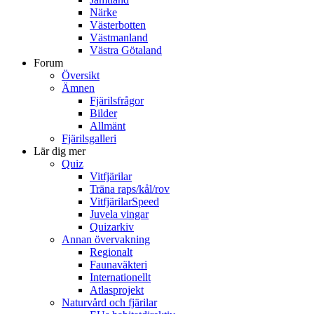
Närke
Västerbotten
Västmanland
Västra Götaland
Forum
Översikt
Ämnen
Fjärilsfrågor
Bilder
Allmänt
Fjärilsgalleri
Lär dig mer
Quiz
Vitfjärilar
Träna raps/kål/rov
VitfjärilarSpeed
Juvela vingar
Quizarkiv
Annan övervakning
Regionalt
Faunaväkteri
Internationellt
Atlasprojekt
Naturvård och fjärilar