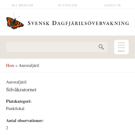
Hoppa till huvudinnehåll
BLI MEDLEM
IN ENGLISH
LOGGA IN
Sökformulär
Hem
» Aurorafjäril
Aurorafjäril
Silvåkratornet
Platskategori:
Punktlokal
Antal observationer:
2