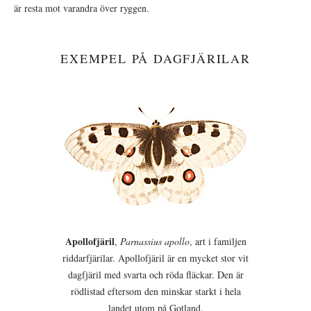
är resta mot varandra över ryggen.
EXEMPEL PÅ DAGFJÄRILAR
Apollofjäril
,
Parnassius apollo
, art i familjen
riddarfjärilar. Apollofjäril är en mycket stor vit
dagfjäril med svarta och röda fläckar. Den är
rödlistad eftersom den minskar starkt i hela
landet utom på Gotland.