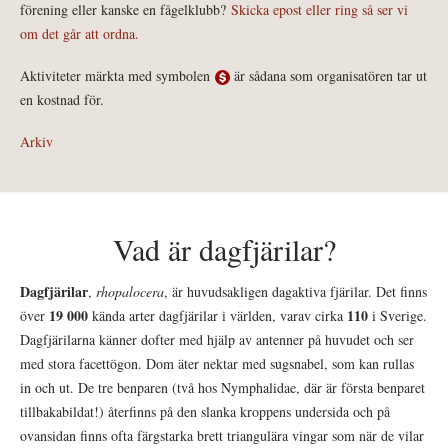
förening eller kanske en fågelklubb?
Skicka epost eller ring så ser vi
om det går att ordna.
Aktiviteter märkta med symbolen
är sådana som organisatören tar ut
en kostnad för.
Arkiv
Vad är dagfjärilar?
Dagfjärilar
,
rhopalocera
, är huvudsakligen dagaktiva fjärilar. Det finns
19 000
110
över
kända arter dagfjärilar i världen, varav cirka
i Sverige.
Dagfjärilarna känner dofter med hjälp av antenner på huvudet och ser
med stora facettögon. Dom äter nektar med sugsnabel, som kan rullas
in och ut. De tre benparen (två hos Nymphalidae, där är första benparet
tillbakabildat!) återfinns på den slanka kroppens undersida och på
ovansidan finns ofta färgstarka brett triangulära vingar som när de vilar