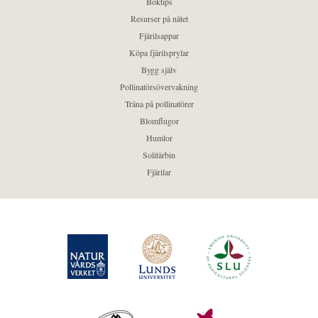
Boktips
Resurser på nätet
Fjärilsappar
Köpa fjärilsprylar
Bygg själv
Pollinatörsövervakning
Träna på pollinatörer
Blomflugor
Humlor
Solitärbin
Fjärilar