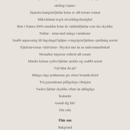
särdrag</span>
Spanska kamgräsfjärilar hotas av allt torrare somrar
Mikroklimat avgör utvecklingshastighet
Bete i Natura 2000-områden hotar de väddnätfjärilar som ska skyddas
Nektar – tema med många variationer
Snabb anpassning till dagslängd hjälper svingelgräsfjärilens spridning norrut
Fjärilslarvernas värdväxter– Mycket mer än en midsommarbukett
Monarker migrerar söderut allt senare
Mindre kräsna sydrovfjärilar sprider sig snabbt norrut
Vad tittar du på?
Många slags pollinerare ger större bomullsskörd
Två generationer påfågelöga i Belgien
Vackra fjärilar skyddas oftare än alldagliga
Kalender
Anmäl dig här!
Din sida
Om oss
Bakgrund