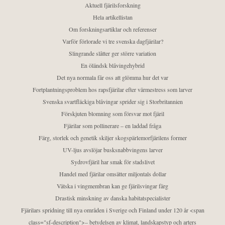
Aktuell fjärilsforskning
Hela artikellistan
Om forskningsartiklar och referenser
Varför förlorade vi tre svenska dagfjärilar?
Slingrande slåtter ger större variation
En öländsk blåvingehybrid
Det nya normala får oss att glömma hur det var
Fortplantningsproblem hos rapsfjärilar efter värmestress som larver
Svenska svartfläckiga blåvingar sprider sig i Storbritannien
Förskjuten blomning som försvar mot fjäril
Fjärilar som pollinerare – en laddad fråga
Färg, storlek och genetik skiljer skogspärlemorfjärilens former
UV-ljus avslöjar busksnabbvingens larver
Sydrovfjäril har smak för stadslivet
Handel med fjärilar omsätter miljontals dollar
Vätska i vingmembran kan ge fjärilsvingar färg
Drastisk minskning av danska habitatspecialister
Fjärilars spridning till nya områden i Sverige och Finland under 120 år <span
class="sf-description">– betydelsen av klimat, landskapstyp och arters