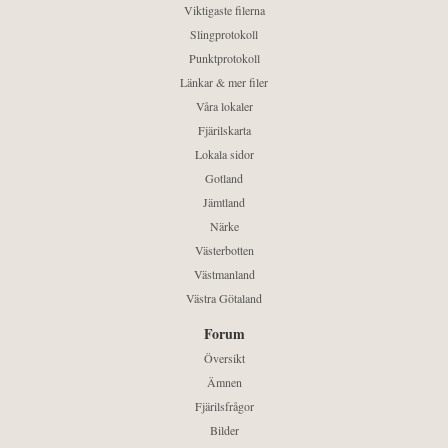
Viktigaste filerna
Slingprotokoll
Punktprotokoll
Länkar & mer filer
Våra lokaler
Fjärilskarta
Lokala sidor
Gotland
Jämtland
Närke
Västerbotten
Västmanland
Västra Götaland
Forum
Översikt
Ämnen
Fjärilsfrågor
Bilder