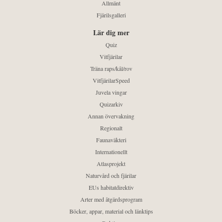
Allmänt
Fjärilsgalleri
Lär dig mer
Quiz
Vitfjärilar
Träna raps/kål/rov
VitfjärilarSpeed
Juvela vingar
Quizarkiv
Annan övervakning
Regionalt
Faunaväkteri
Internationellt
Atlasprojekt
Naturvård och fjärilar
EUs habitatdirektiv
Arter med åtgärdsprogram
Böcker, appar, material och länktips