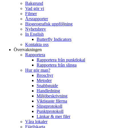
Bakgrund
Vad gör vi
Filmer
Årsrapporter
Biogeografisk uppföljning
Nyhetsbrev
In English
Butterfly Indicators
Kontakta oss
Övervakningen
Rapportera
Rapportera från punktlokal
Rapportera från slinga
Hur gör man?
Broschyr
Metoder
Snabbguide
Handledning
Miljöbeskrivning
Viktigaste filerna
Slingprotokoll
Punktprotokoll
Länkar & mer filer
Våra lokaler
Fjärilskarta