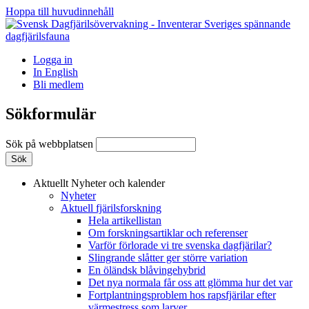
Hoppa till huvudinnehåll
Logga in
In English
Bli medlem
Sökformulär
Sök på webbplatsen
Aktuellt
Nyheter och kalender
Nyheter
Aktuell fjärilsforskning
Hela artikellistan
Om forskningsartiklar och referenser
Varför förlorade vi tre svenska dagfjärilar?
Slingrande slåtter ger större variation
En öländsk blåvingehybrid
Det nya normala får oss att glömma hur det var
Fortplantningsproblem hos rapsfjärilar efter
värmestress som larver