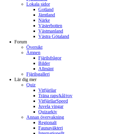
Lokala sidor
Gotland
Jämtland
Närke
Västerbotten
Västmanland
Västra Götaland
Forum
Översikt
Ämnen
Fjärilsfrågor
Bilder
Allmänt
Fjärilsgalleri
Lär dig mer
Quiz
Vitfjärilar
Träna raps/kål/rov
VitfjärilarSpeed
Juvela vingar
Quizarkiv
Annan övervakning
Regionalt
Faunaväkteri
Internationellt