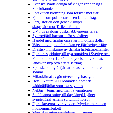
Svenska svartfläckiga blåvingar sprider sig i
Storbritannien
Förskjuten blomning som försvar mot fjäril
Fjärilar som pollinerare – en laddad fråga
Färg, storlek och genetik skiljer
skogspärlemorfjärilens former
UV-ljus avslöjar busksnabbvingens larver
Sydrovfjäril har smak för stadslivet
Handel med fjärilar omsätter miljontals dollar
Vätska i vingmembran kan ge fjärilsvingar färg
Drastisk minskning av danska habitatspecialister
Fjärilars spridning till nya områden i Sverige och
Finland under 120 år
– betydelsen av klimat,
landskapstyp och arters särdrag
Spanska kamgräsfjärilar hotas av allt torrare
somrar
Mikroklimat avgör utvecklingshastighet
Bete i Natura 2000-områden hotar de
väddnätfjärilar som ska skyddas
Nektar – tema med många variationer
Snabb anpassning till dagslängd hjälper
svingelgräsfjärilens spridning norrut
Fjärilslarvernas värdväxter– Mycket mer än en
midsommarbukett
Monarker migrerar söderut allt senare