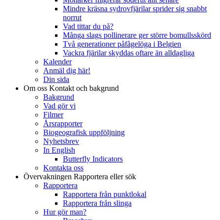
Mindre kräsna sydrovfjärilar sprider sig snabbt
norrut
Vad tittar du på?
Många slags pollinerare ger större bomullsskörd
Två generationer påfågelöga i Belgien
Vackra fjärilar skyddas oftare än alldagliga
Kalender
Anmäl dig här!
Din sida
Om oss
Kontakt och bakgrund
Bakgrund
Vad gör vi
Filmer
Årsrapporter
Biogeografisk uppföljning
Nyhetsbrev
In English
Butterfly Indicators
Kontakta oss
Övervakningen
Rapportera eller sök
Rapportera
Rapportera från punktlokal
Rapportera från slinga
Hur gör man?