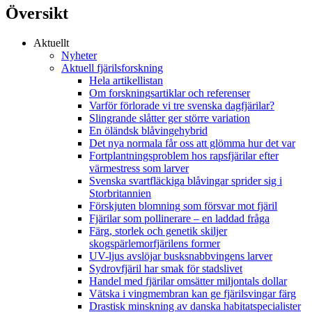
Översikt
Aktuellt
Nyheter
Aktuell fjärilsforskning
Hela artikellistan
Om forskningsartiklar och referenser
Varför förlorade vi tre svenska dagfjärilar?
Slingrande slåtter ger större variation
En öländsk blåvingehybrid
Det nya normala får oss att glömma hur det var
Fortplantningsproblem hos rapsfjärilar efter
värmestress som larver
Svenska svartfläckiga blåvingar sprider sig i
Storbritannien
Förskjuten blomning som försvar mot fjäril
Fjärilar som pollinerare – en laddad fråga
Färg, storlek och genetik skiljer
skogspärlemorfjärilens former
UV-ljus avslöjar busksnabbvingens larver
Sydrovfjäril har smak för stadslivet
Handel med fjärilar omsätter miljontals dollar
Vätska i vingmembran kan ge fjärilsvingar färg
Drastisk minskning av danska habitatspecialister