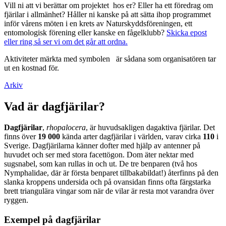
Vill ni att vi berättar om projektet hos er? Eller ha ett föredrag om
fjärilar i allmänhet? Håller ni kanske på att sätta ihop programmet
inför vårens möten i en krets av Naturskyddsföreningen, ett
entomologisk förening eller kanske en fågelklubb?
Skicka epost
eller ring så ser vi om det går att ordna.
Aktiviteter märkta med symbolen
är sådana som organisatören tar
ut en kostnad för.
Arkiv
Vad är dagfjärilar?
Dagfjärilar
,
rhopalocera
, är huvudsakligen dagaktiva fjärilar. Det
finns över
19 000
kända arter dagfjärilar i världen, varav cirka
110
i
Sverige. Dagfjärilarna känner dofter med hjälp av antenner på
huvudet och ser med stora facettögon. Dom äter nektar med
sugsnabel, som kan rullas in och ut. De tre benparen (två hos
Nymphalidae, där är första benparet tillbakabildat!) återfinns på den
slanka kroppens undersida och på ovansidan finns ofta färgstarka
brett triangulära vingar som när de vilar är resta mot varandra över
ryggen.
Exempel på dagfjärilar