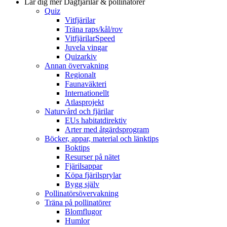
Lär dig mer
Dagfjärilar & pollinatörer
Quiz
Vitfjärilar
Träna raps/kål/rov
VitfjärilarSpeed
Juvela vingar
Quizarkiv
Annan övervakning
Regionalt
Faunaväkteri
Internationellt
Atlasprojekt
Naturvård och fjärilar
EUs habitatdirektiv
Arter med åtgärdsprogram
Böcker, appar, material och länktips
Boktips
Resurser på nätet
Fjärilsappar
Köpa fjärilsprylar
Bygg själv
Pollinatörsövervakning
Träna på pollinatörer
Blomflugor
Humlor