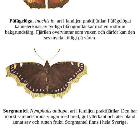
Påfågelöga
,
Inachis io
, art i familjen praktfjärilar. Påfågelögat
kännetecknas av tydliga blå ögonfläckar mot en rödbrun
bakgrundsfärg. Fjärilen övervintrar som vuxen och därför kan den
ses mycket tidigt på våren.
Sorgmantel
,
Nymphalis antiopa
, art i familjen praktfjärilar. Den har
mörkt sammetsbruna vingar med bred, gul ytterkant och äter bland
annat sav och rutten frukt. Sorgmantel finns i hela Sverige.