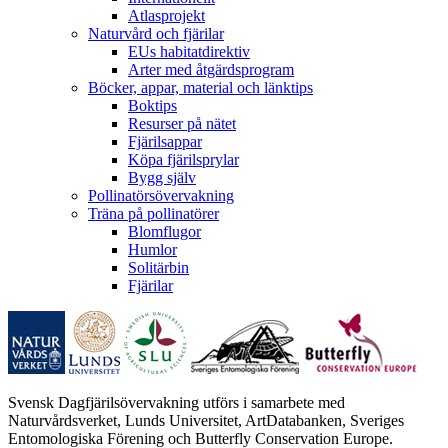
Atlasprojekt
Naturvård och fjärilar
EUs habitatdirektiv
Arter med åtgärdsprogram
Böcker, appar, material och länktips
Boktips
Resurser på nätet
Fjärilsappar
Köpa fjärilsprylar
Bygg själv
Pollinatörsövervakning
Träna på pollinatörer
Blomflugor
Humlor
Solitärbin
Fjärilar
Svensk Dagfjärilsövervakning utförs i samarbete med
Naturvårdsverket, Lunds Universitet, ArtDatabanken, Sveriges
Entomologiska Förening och Butterfly Conservation Europe.