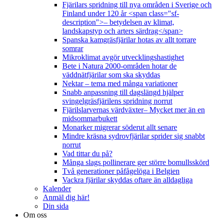
Fjärilars spridning till nya områden i Sverige och
Finland under 120 år <span class="sf-
description">– betydelsen av klimat,
landskapstyp och arters särdrag</span>
Spanska kamgräsfjärilar hotas av allt torrare
somrar
Mikroklimat avgör utvecklingshastighet
Bete i Natura 2000-områden hotar de
väddnätfjärilar som ska skyddas
Nektar – tema med många variationer
Snabb anpassning till dagslängd hjälper
svingelgräsfjärilens spridning norrut
Fjärilslarvernas värdväxter– Mycket mer än en
midsommarbukett
Monarker migrerar söderut allt senare
Mindre kräsna sydrovfjärilar sprider sig snabbt
norrut
Vad tittar du på?
Många slags pollinerare ger större bomullsskörd
Två generationer påfågelöga i Belgien
Vackra fjärilar skyddas oftare än alldagliga
Kalender
Anmäl dig här!
Din sida
Om oss