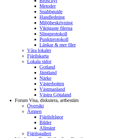
Broschyr
Metoder
Snabbguide
Handledning
Miljöbeskrivning
Viktigaste filerna
Slingprotokoll
Punktprotokoll
Länkar & mer filer
Våra lokaler
Fjärilskarta
Lokala sidor
Gotland
Jämtland
Närke
Västerbotten
Västmanland
Västra Götaland
Forum
Visa, diskutera, artbestäm
Översikt
Ämnen
Fjärilsfrågor
Bilder
Allmänt
Fjärilsgalleri