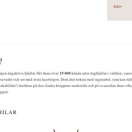
Arkiv
?
19 000
igen dagaktiva fjärilar. Det finns över
kända arter dagfjärilar i världen, vara
huvudet och ser med stora facettögon. Dom äter nektar med sugsnabel, som kan rulla
bakabildat!) återfinns på den slanka kroppens undersida och på ovansidan finns ofta 
yggen.
RILAR