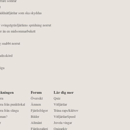
orrare somrar
t
äddnätfjärilar som ska skyddas
 svingelgräsfjärilens spridning norrut
mer än en midsommarbukett
g snabbt norrut
ullsskörd
liga
kningen
Forum
Lär dig mer
era
Översikt
Quiz
ra från punktlokal
Ämnen
Vitfjärilar
ra från slinga
Fjärilsfrågor
Träna raps/kål/rov
 man?
Bilder
VitfjärilarSpeed
r
Allmänt
Juvela vingar
Fjärilsgalleri
Quizarkiv