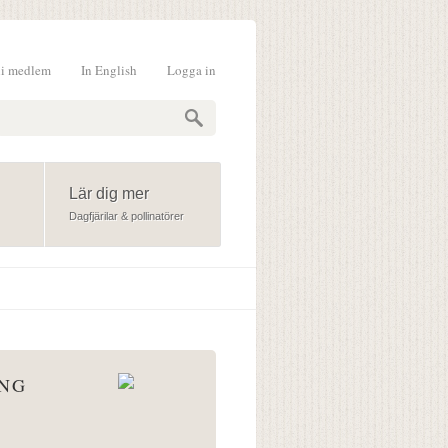
li medlem
In English
Logga in
formulär
Lär dig mer
Dagfjärilar & pollinatörer
ÅNG