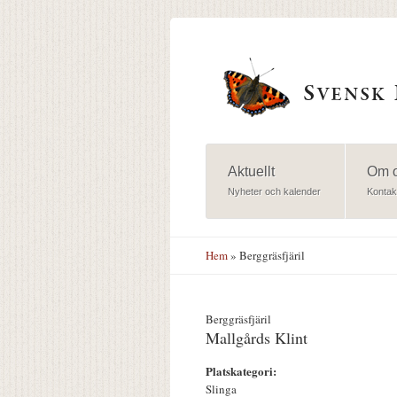
Hoppa till huvudinnehåll
Aktuellt
Om 
Nyheter och kalender
Kontak
Hem
» Berggräsfjäril
Berggräsfjäril
Mallgårds Klint
Platskategori:
Slinga