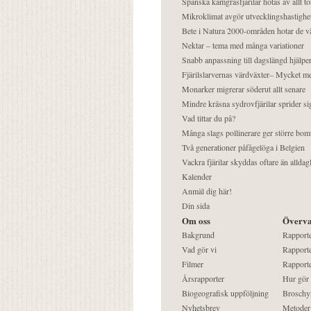
Spanska kamgräsfjärilar hotas av allt t
Mikroklimat avgör utvecklingshastighe
Bete i Natura 2000-områden hotar de v
Nektar – tema med många variationer
Snabb anpassning till dagslängd hjälper
Fjärilslarvernas värdväxter– Mycket 
Monarker migrerar söderut allt senare
Mindre kräsna sydrovfjärilar sprider si
Vad tittar du på?
Många slags pollinerare ger större bom
Två generationer påfågelöga i Belgien
Vackra fjärilar skyddas oftare än alldag
Kalender
Anmäl dig här!
Din sida
Om oss
Överva
Bakgrund
Rapport
Vad gör vi
Rapporte
Filmer
Rapporte
Årsrapporter
Hur gör
Biogeografisk uppföljning
Broschy
Nyhetsbrev
Metoder