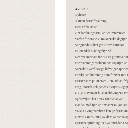
Aktuellt
Nyheter
Aktuell fjärilsforskning
Hela artikellistan
Om forskningsartiklar och referenser
Varför förlorade vi tre svenska dagfjäri
Slingrande slåtter ger större variation
En öländsk blåvingehybrid
Det nya normala får oss att glömma hur
Fortplantningsproblem hos rapsfjärilar 
Svenska svartfläckiga blåvingar sprider 
Förskjuten blomning som försvar mot fj
Fjärilar som pollinerare – en laddad frå
Färg, storlek och genetik skiljer skogs
UV-ljus avslöjar busksnabbvingens lar
Sydrovfjäril har smak för stadslivet
Handel med fjärilar omsätter miljontals 
Vätska i vingmembran kan ge fjärilsvin
Drastisk minskning av danska habitatsp
Fjärilars spridning till nya områden i