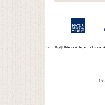
Svensk Dagfjärilsövervakning utförs i samarbe
Sven