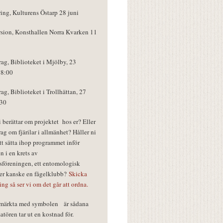
ring, Kulturens Östarp 28 juni
rsion, Konsthallen Norra Kvarken 11
rag, Biblioteket i Mjölby, 23
18:00
rag, Biblioteket i Trollhättan, 27
:30
vi berättar om projektet hos er? Eller
rag om fjärilar i allmänhet? Håller ni
tt sätta ihop programmet inför
n i en krets av
föreningen, ett entomologisk
ler kanske en fågelklubb?
Skicka
ring så ser vi om det går att ordna.
r märkta med symbolen
är sådana
tören tar ut en kostnad för.