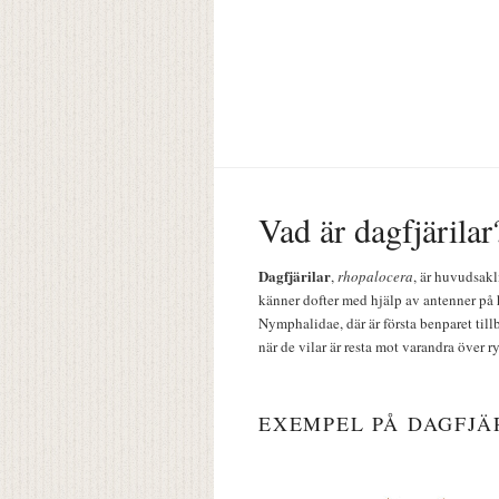
Vad är dagfjärilar
Dagfjärilar
,
rhopalocera
, är huvudsakl
känner dofter med hjälp av antenner på 
Nymphalidae, där är första benparet till
när de vilar är resta mot varandra över r
EXEMPEL PÅ DAGFJÄ