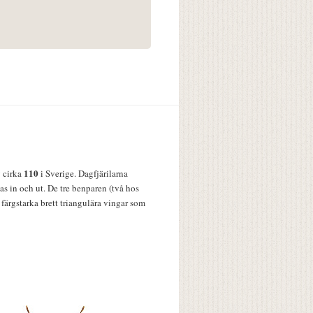
110
v cirka
i Sverige. Dagfjärilarna
s in och ut. De tre benparen (två hos
färgstarka brett triangulära vingar som