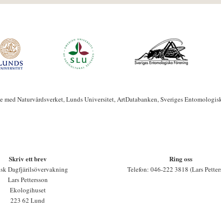
te med Naturvårdsverket, Lunds Universitet, ArtDatabanken, Sveriges Entomologis
Skriv ett brev
Ring oss
sk Dagfjärilsövervakning
Telefon: 046-222 3818 (Lars Petter
Lars Pettersson
Ekologihuset
223 62 Lund