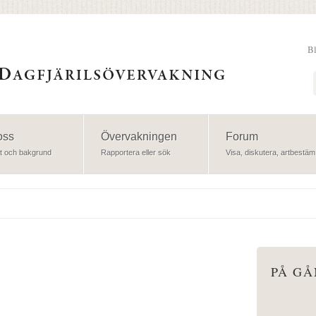
B
Sök
oss
Övervakningen
Forum
t och bakgrund
Rapportera eller sök
Visa, diskutera, artbestäm
PÅ G