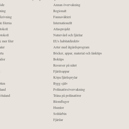
ide
Annan övervakning
ning
Regionalt
krivning
Faunaväkteri
e filerna
Internationellt
tokoll
Atlasprojekt
tokoll
Naturvård och fjärilar
 mer filer
EUs habitatdirektiv
aler
Arter med åtgärdsprogram
rta
Böcker, appar, material och länktips
idor
Boktips
Resurser på nätet
d
Fjärilsappar
Köpa fjärilsprylar
tten
Bygg själv
land
Pollinatörsövervakning
ötaland
Träna på pollinatörer
Blomflugor
Humlor
Solitärbin
Fjärilar