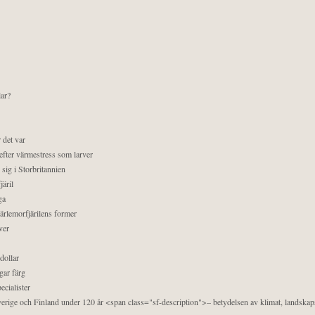
lar?
 det var
efter värmestress som larver
sig i Storbritannien
äril
ga
pärlemorfjärilens former
ver
dollar
gar färg
ecialister
 Sverige och Finland under 120 år <span class="sf-description">– betydelsen av klimat, landska