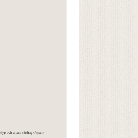
pstyp och arters särdrag</span>