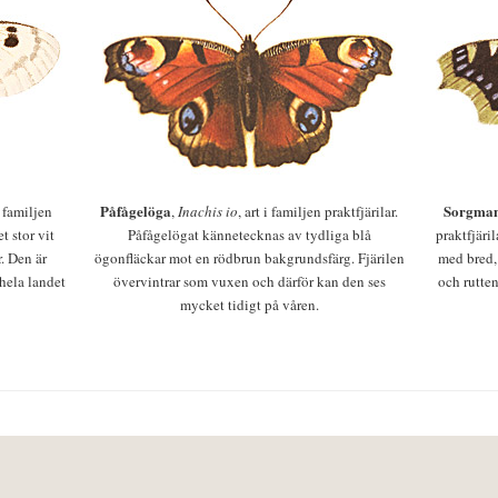
Påfågelöga
Sorgman
 i familjen
,
Inachis io
, art i familjen praktfjärilar.
t stor vit
Påfågelögat kännetecknas av tydliga blå
praktfjäri
r. Den är
ögonfläckar mot en rödbrun bakgrundsfärg. Fjärilen
med bred,
 hela landet
övervintrar som vuxen och därför kan den ses
och rutten
mycket tidigt på våren.