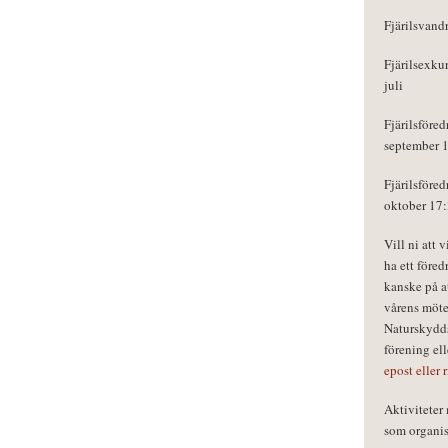
Fjärilsvand
Fjärilsexku
juli
Fjärilsföred
september 
Fjärilsföred
oktober 17
Vill ni att 
ha ett föred
kanske på a
vårens möte
Naturskydds
förening el
epost eller 
Aktivitete
som organisa