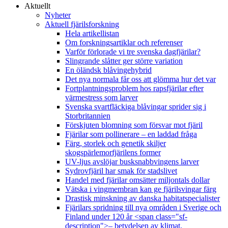
Aktuellt
Nyheter
Aktuell fjärilsforskning
Hela artikellistan
Om forskningsartiklar och referenser
Varför förlorade vi tre svenska dagfjärilar?
Slingrande slåtter ger större variation
En öländsk blåvingehybrid
Det nya normala får oss att glömma hur det var
Fortplantningsproblem hos rapsfjärilar efter
värmestress som larver
Svenska svartfläckiga blåvingar sprider sig i
Storbritannien
Förskjuten blomning som försvar mot fjäril
Fjärilar som pollinerare – en laddad fråga
Färg, storlek och genetik skiljer
skogspärlemorfjärilens former
UV-ljus avslöjar busksnabbvingens larver
Sydrovfjäril har smak för stadslivet
Handel med fjärilar omsätter miljontals dollar
Vätska i vingmembran kan ge fjärilsvingar färg
Drastisk minskning av danska habitatspecialister
Fjärilars spridning till nya områden i Sverige och
Finland under 120 år <span class="sf-
description">– betydelsen av klimat,