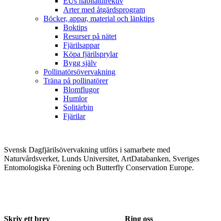
EUs habitatdirektiv
Arter med åtgärdsprogram
Böcker, appar, material och länktips
Boktips
Resurser på nätet
Fjärilsappar
Köpa fjärilsprylar
Bygg själv
Pollinatörsövervakning
Träna på pollinatörer
Blomflugor
Humlor
Solitärbin
Fjärilar
Svensk Dagfjärilsövervakning utförs i samarbete med
Naturvårdsverket, Lunds Universitet, ArtDatabanken, Sveriges
Entomologiska Förening och Butterfly Conservation Europe.
Skriv ett brev
Ring oss