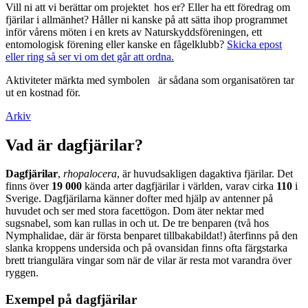
Vill ni att vi berättar om projektet hos er? Eller ha ett föredrag om
fjärilar i allmänhet? Håller ni kanske på att sätta ihop programmet
inför vårens möten i en krets av Naturskyddsföreningen, ett
entomologisk förening eller kanske en fågelklubb?
Skicka epost
eller ring så ser vi om det går att ordna.
Aktiviteter märkta med symbolen
är sådana som organisatören tar
ut en kostnad för.
Arkiv
Vad är dagfjärilar?
Dagfjärilar
,
rhopalocera
, är huvudsakligen dagaktiva fjärilar. Det
finns över
19 000
kända arter dagfjärilar i världen, varav cirka
110
i
Sverige. Dagfjärilarna känner dofter med hjälp av antenner på
huvudet och ser med stora facettögon. Dom äter nektar med
sugsnabel, som kan rullas in och ut. De tre benparen (två hos
Nymphalidae, där är första benparet tillbakabildat!) återfinns på den
slanka kroppens undersida och på ovansidan finns ofta färgstarka
brett triangulära vingar som när de vilar är resta mot varandra över
ryggen.
Exempel på dagfjärilar