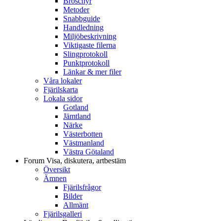
Broschyr
Metoder
Snabbguide
Handledning
Miljöbeskrivning
Viktigaste filerna
Slingprotokoll
Punktprotokoll
Länkar & mer filer
Våra lokaler
Fjärilskarta
Lokala sidor
Gotland
Jämtland
Närke
Västerbotten
Västmanland
Västra Götaland
Forum
Visa, diskutera, artbestäm
Översikt
Ämnen
Fjärilsfrågor
Bilder
Allmänt
Fjärilsgalleri