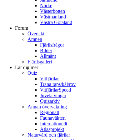
Närke
Västerbotten
Västmanland
Västra Götaland
Forum
Översikt
Ämnen
Fjärilsfrågor
Bilder
Allmänt
Fjärilsgalleri
Lär dig mer
Quiz
Vitfjärilar
Träna raps/kål/rov
VitfjärilarSpeed
Juvela vingar
Quizarkiv
Annan övervakning
Regionalt
Faunaväkteri
Internationellt
Atlasprojekt
Naturvård och fjärilar