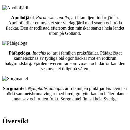
Apollofjäril
,
Parnassius apollo
, art i familjen riddarfjärilar.
Apollofjäril är en mycket stor vit dagfjäril med svarta och röda
fläckar. Den är rödlistad eftersom den minskar starkt i hela landet
utom på Gotland.
Påfågelöga
,
Inachis io
, art i familjen praktfjärilar. Påfågelögat
kännetecknas av tydliga blå ögonfläckar mot en rödbrun
bakgrundsfärg. Fjärilen övervintrar som vuxen och därför kan den
ses mycket tidigt på våren.
Sorgmantel
,
Nymphalis antiopa
, art i familjen praktfjärilar. Den har
mörkt sammetsbruna vingar med bred, gul ytterkant och äter bland
annat sav och rutten frukt. Sorgmantel finns i hela Sverige.
Översikt