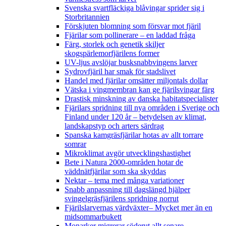
Svenska svartfläckiga blåvingar sprider sig i
Storbritannien
Förskjuten blomning som försvar mot fjäril
Fjärilar som pollinerare – en laddad fråga
Färg, storlek och genetik skiljer
skogspärlemorfjärilens former
UV-ljus avslöjar busksnabbvingens larver
Sydrovfjäril har smak för stadslivet
Handel med fjärilar omsätter miljontals dollar
Vätska i vingmembran kan ge fjärilsvingar färg
Drastisk minskning av danska habitatspecialister
Fjärilars spridning till nya områden i Sverige och
Finland under 120 år
– betydelsen av klimat,
landskapstyp och arters särdrag
Spanska kamgräsfjärilar hotas av allt torrare
somrar
Mikroklimat avgör utvecklingshastighet
Bete i Natura 2000-områden hotar de
väddnätfjärilar som ska skyddas
Nektar – tema med många variationer
Snabb anpassning till dagslängd hjälper
svingelgräsfjärilens spridning norrut
Fjärilslarvernas värdväxter– Mycket mer än en
midsommarbukett
Monarker migrerar söderut allt senare