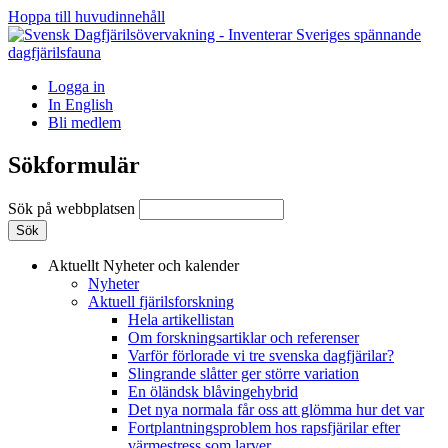
Hoppa till huvudinnehåll
Logga in
In English
Bli medlem
Sökformulär
Sök på webbplatsen
Aktuellt
Nyheter och kalender
Nyheter
Aktuell fjärilsforskning
Hela artikellistan
Om forskningsartiklar och referenser
Varför förlorade vi tre svenska dagfjärilar?
Slingrande slåtter ger större variation
En öländsk blåvingehybrid
Det nya normala får oss att glömma hur det var
Fortplantningsproblem hos rapsfjärilar efter
värmestress som larver