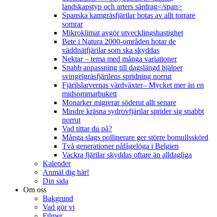
landskapstyp och arters särdrag</span>
Spanska kamgräsfjärilar hotas av allt torrare
somrar
Mikroklimat avgör utvecklingshastighet
Bete i Natura 2000-områden hotar de
väddnätfjärilar som ska skyddas
Nektar – tema med många variationer
Snabb anpassning till dagslängd hjälper
svingelgräsfjärilens spridning norrut
Fjärilslarvernas värdväxter– Mycket mer än en
midsommarbukett
Monarker migrerar söderut allt senare
Mindre kräsna sydrovfjärilar sprider sig snabbt
norrut
Vad tittar du på?
Många slags pollinerare ger större bomullsskörd
Två generationer påfågelöga i Belgien
Vackra fjärilar skyddas oftare än alldagliga
Kalender
Anmäl dig här!
Din sida
Om oss
Bakgrund
Vad gör vi
Filmer