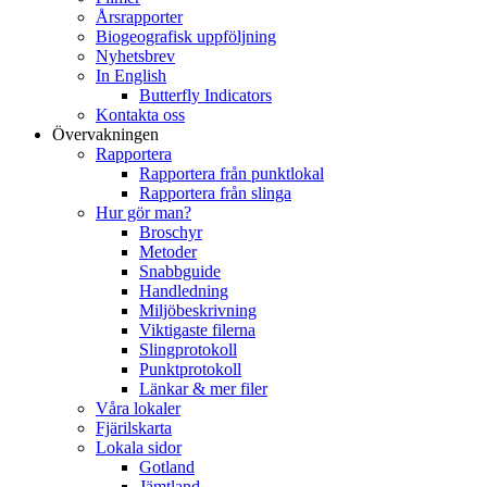
Årsrapporter
Biogeografisk uppföljning
Nyhetsbrev
In English
Butterfly Indicators
Kontakta oss
Övervakningen
Rapportera
Rapportera från punktlokal
Rapportera från slinga
Hur gör man?
Broschyr
Metoder
Snabbguide
Handledning
Miljöbeskrivning
Viktigaste filerna
Slingprotokoll
Punktprotokoll
Länkar & mer filer
Våra lokaler
Fjärilskarta
Lokala sidor
Gotland
Jämtland