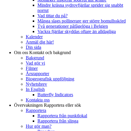
Mindre kräsna sydrovfjärilar sprider sig snabbt
norrut
Vad tittar du på?
Många slags pollinerare ger större bomullsskörd
Två generationer påfågelöga i Belgien
Vackra fjärilar skyddas oftare än alldagliga
Kalender
Anmäl dig här!
Din sida
Om oss
Kontakt och bakgrund
Bakgrund
Vad gör vi
Filmer
Årsrapporter
Biogeografisk uppföljning
Nyhetsbrev
In English
Butterfly Indicators
Kontakta oss
Övervakningen
Rapportera eller sök
Rapportera
Rapportera från punktlokal
Rapportera från slinga
Hur gör man?