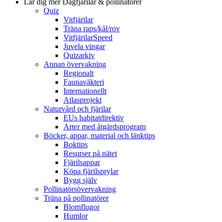
Lär dig mer
Dagfjärilar & pollinatörer
Quiz
Vitfjärilar
Träna raps/kål/rov
VitfjärilarSpeed
Juvela vingar
Quizarkiv
Annan övervakning
Regionalt
Faunaväkteri
Internationellt
Atlasprojekt
Naturvård och fjärilar
EUs habitatdirektiv
Arter med åtgärdsprogram
Böcker, appar, material och länktips
Boktips
Resurser på nätet
Fjärilsappar
Köpa fjärilsprylar
Bygg själv
Pollinatörsövervakning
Träna på pollinatörer
Blomflugor
Humlor