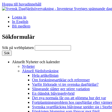
Hoppa till huvudinnehåll
Logga in
In English
Bli medlem
Sökformulär
Sök på webbplatsen
Aktuellt
Nyheter och kalender
Nyheter
Aktuell fjärilsforskning
Hela artikellistan
Om forskningsartiklar och referenser
Varför förlorade vi tre svenska dagfjärilar?
Slingrande slåtter ger större variation
En öländsk blåvingehybrid
Det nya normala får oss att glömma hur det var
Fortplantningsproblem hos rapsfjärilar efter värmes
Svenska svartfläckiga blåvingar sprider sig i Storb
Förskjuten blomning som försvar mot fjäril