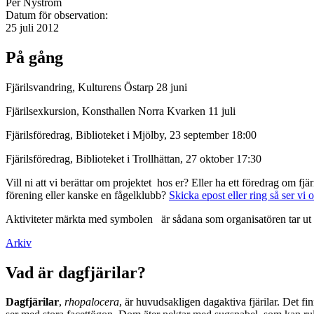
Per Nyström
Datum för observation:
25 juli 2012
På gång
Fjärilsvandring, Kulturens Östarp 28 juni
Fjärilsexkursion, Konsthallen Norra Kvarken 11 juli
Fjärilsföredrag, Biblioteket i Mjölby, 23 september 18:00
Fjärilsföredrag, Biblioteket i Trollhättan, 27 oktober 17:30
Vill ni att vi berättar om projektet hos er? Eller ha ett föredrag om f
förening eller kanske en fågelklubb?
Skicka epost eller ring så ser vi 
Aktiviteter märkta med symbolen
är sådana som organisatören tar ut 
Arkiv
Vad är dagfjärilar?
Dagfjärilar
,
rhopalocera
, är huvudsakligen dagaktiva fjärilar. Det fi