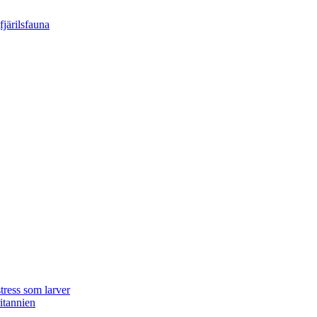
tress som larver
ritannien