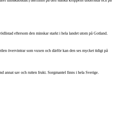
ret tillbakabildat!) återfinns på den slanka kroppens undersida och på
är rödlistad eftersom den minskar starkt i hela landet utom på Gotland.
ärilen övervintrar som vuxen och därför kan den ses mycket tidigt på
nd annat sav och rutten frukt. Sorgmantel finns i hela Sverige.