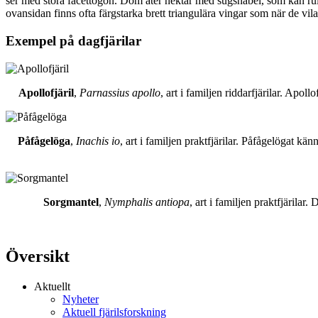
ser med stora facettögon. Dom äter nektar med sugsnabel, som kan rull
ovansidan finns ofta färgstarka brett triangulära vingar som när de vil
Exempel på dagfjärilar
Apollofjäril
,
Parnassius apollo
, art i familjen riddarfjärilar. Apol
Påfågelöga
,
Inachis io
, art i familjen praktfjärilar. Påfågelögat 
Sorgmantel
,
Nymphalis antiopa
, art i familjen praktfjärila
Översikt
Aktuellt
Nyheter
Aktuell fjärilsforskning