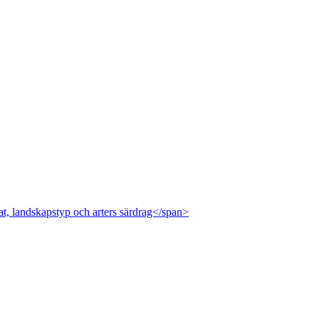
at, landskapstyp och arters särdrag</span>