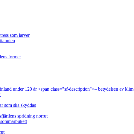
tress som larver
ritannien
ilens former
 Finland under 120 år <span class="sf-description">– betydelsen av klim
r
lar som ska skyddas
fjärilens spridning norrut
idsommarbukett
rut