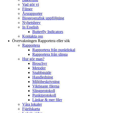
Vad gör vi
Filmer
Årsrapporter
Biogeografisk uppföljning
Nyhetsbrev
In English
Butterfly Indicators
Kontakta oss
Övervakningen
Rapportera eller sök
Rapportera
Rapportera från punktlokal
Rapportera från slinga
Hur gör man?
Broschyr
Metoder
Snabbguide
Handledning
Miljöbeskrivning
Viktigaste filerna
Slingprotokoll
Punktprotokoll
Länkar & mer filer
Våra lokaler
Fjärilskarta