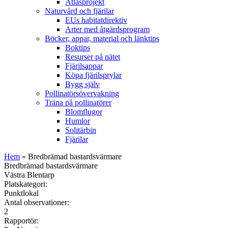
Atlasprojekt
Naturvård och fjärilar
EUs habitatdirektiv
Arter med åtgärdsprogram
Böcker, appar, material och länktips
Boktips
Resurser på nätet
Fjärilsappar
Köpa fjärilsprylar
Bygg själv
Pollinatörsövervakning
Träna på pollinatörer
Blomflugor
Humlor
Solitärbin
Fjärilar
Hem
» Bredbrämad bastardsvärmare
Bredbrämad bastardsvärmare
Västra Blentarp
Platskategori:
Punktlokal
Antal observationer:
2
Rapportör: