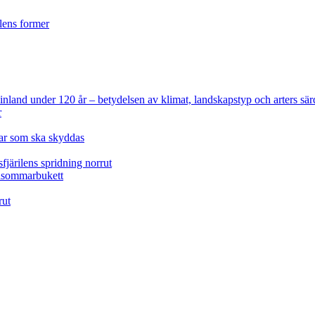
ilens former
 Finland under 120 år
– betydelsen av klimat, landskapstyp och arters sär
r
lar som ska skyddas
fjärilens spridning norrut
idsommarbukett
rut