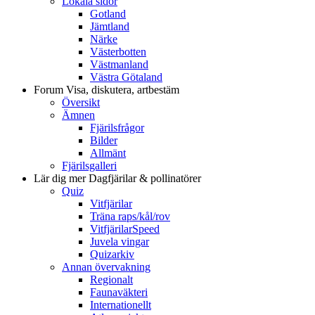
Lokala sidor
Gotland
Jämtland
Närke
Västerbotten
Västmanland
Västra Götaland
Forum
Visa, diskutera, artbestäm
Översikt
Ämnen
Fjärilsfrågor
Bilder
Allmänt
Fjärilsgalleri
Lär dig mer
Dagfjärilar & pollinatörer
Quiz
Vitfjärilar
Träna raps/kål/rov
VitfjärilarSpeed
Juvela vingar
Quizarkiv
Annan övervakning
Regionalt
Faunaväkteri
Internationellt