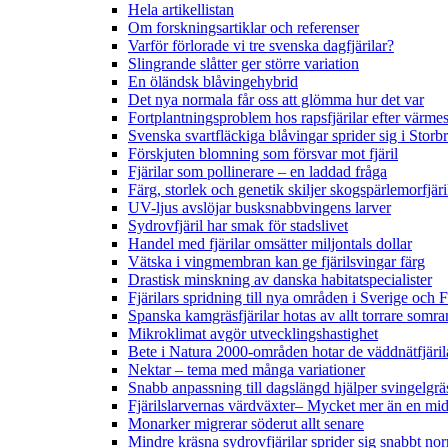
Hela artikellistan
Om forskningsartiklar och referenser
Varför förlorade vi tre svenska dagfjärilar?
Slingrande slåtter ger större variation
En öländsk blåvingehybrid
Det nya normala får oss att glömma hur det var
Fortplantningsproblem hos rapsfjärilar efter värmes
Svenska svartfläckiga blåvingar sprider sig i Storb
Förskjuten blomning som försvar mot fjäril
Fjärilar som pollinerare – en laddad fråga
Färg, storlek och genetik skiljer skogspärlemorfjär
UV-ljus avslöjar busksnabbvingens larver
Sydrovfjäril har smak för stadslivet
Handel med fjärilar omsätter miljontals dollar
Vätska i vingmembran kan ge fjärilsvingar färg
Drastisk minskning av danska habitatspecialister
Fjärilars spridning till nya områden i Sverige och
Spanska kamgräsfjärilar hotas av allt torrare somra
Mikroklimat avgör utvecklingshastighet
Bete i Natura 2000-områden hotar de väddnätfjäri
Nektar – tema med många variationer
Snabb anpassning till dagslängd hjälper svingelgräs
Fjärilslarvernas värdväxter– Mycket mer än en m
Monarker migrerar söderut allt senare
Mindre kräsna sydrovfjärilar sprider sig snabbt nor