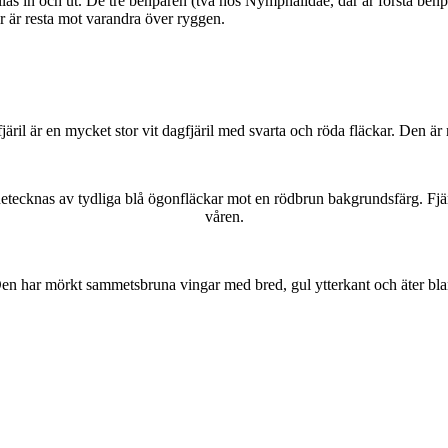
as in och ut. De tre benparen (två hos Nymphalidae, där är första benpa
ar är resta mot varandra över ryggen.
lofjäril är en mycket stor vit dagfjäril med svarta och röda fläckar. Den 
kännetecknas av tydliga blå ögonfläckar mot en rödbrun bakgrundsfärg. Fj
våren.
r. Den har mörkt sammetsbruna vingar med bred, gul ytterkant och äter bla