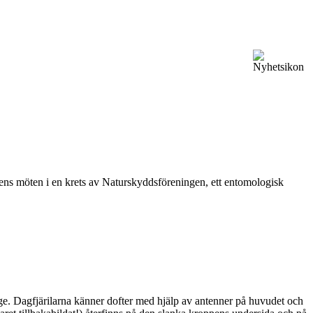
vårens möten i en krets av Naturskyddsföreningen, ett entomologisk
ge. Dagfjärilarna känner dofter med hjälp av antenner på huvudet och