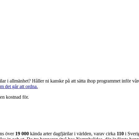
järilar i allmänhet? Håller ni kanske på att sätta ihop programmet inför 
om det går att ordna.
en kostnad för.
nns över
19 000
kända arter dagfjärilar i världen, varav cirka
110
i Sveri