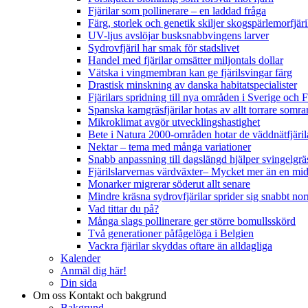
Fjärilar som pollinerare – en laddad fråga
Färg, storlek och genetik skiljer skogspärlemorfjär
UV-ljus avslöjar busksnabbvingens larver
Sydrovfjäril har smak för stadslivet
Handel med fjärilar omsätter miljontals dollar
Vätska i vingmembran kan ge fjärilsvingar färg
Drastisk minskning av danska habitatspecialister
Fjärilars spridning till nya områden i Sverige och
Spanska kamgräsfjärilar hotas av allt torrare somra
Mikroklimat avgör utvecklingshastighet
Bete i Natura 2000-områden hotar de väddnätfjäri
Nektar – tema med många variationer
Snabb anpassning till dagslängd hjälper svingelgräs
Fjärilslarvernas värdväxter– Mycket mer än en m
Monarker migrerar söderut allt senare
Mindre kräsna sydrovfjärilar sprider sig snabbt nor
Vad tittar du på?
Många slags pollinerare ger större bomullsskörd
Två generationer påfågelöga i Belgien
Vackra fjärilar skyddas oftare än alldagliga
Kalender
Anmäl dig här!
Din sida
Om oss
Kontakt och bakgrund
Bakgrund