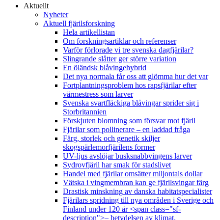
Aktuellt
Nyheter
Aktuell fjärilsforskning
Hela artikellistan
Om forskningsartiklar och referenser
Varför förlorade vi tre svenska dagfjärilar?
Slingrande slåtter ger större variation
En öländsk blåvingehybrid
Det nya normala får oss att glömma hur det var
Fortplantningsproblem hos rapsfjärilar efter
värmestress som larver
Svenska svartfläckiga blåvingar sprider sig i
Storbritannien
Förskjuten blomning som försvar mot fjäril
Fjärilar som pollinerare – en laddad fråga
Färg, storlek och genetik skiljer
skogspärlemorfjärilens former
UV-ljus avslöjar busksnabbvingens larver
Sydrovfjäril har smak för stadslivet
Handel med fjärilar omsätter miljontals dollar
Vätska i vingmembran kan ge fjärilsvingar färg
Drastisk minskning av danska habitatspecialister
Fjärilars spridning till nya områden i Sverige och
Finland under 120 år <span class="sf-
description">– betydelsen av klimat,