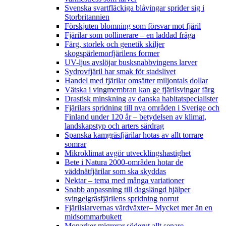
Svenska svartfläckiga blåvingar sprider sig i
Storbritannien
Förskjuten blomning som försvar mot fjäril
Fjärilar som pollinerare – en laddad fråga
Färg, storlek och genetik skiljer
skogspärlemorfjärilens former
UV-ljus avslöjar busksnabbvingens larver
Sydrovfjäril har smak för stadslivet
Handel med fjärilar omsätter miljontals dollar
Vätska i vingmembran kan ge fjärilsvingar färg
Drastisk minskning av danska habitatspecialister
Fjärilars spridning till nya områden i Sverige och
Finland under 120 år
– betydelsen av klimat,
landskapstyp och arters särdrag
Spanska kamgräsfjärilar hotas av allt torrare
somrar
Mikroklimat avgör utvecklingshastighet
Bete i Natura 2000-områden hotar de
väddnätfjärilar som ska skyddas
Nektar – tema med många variationer
Snabb anpassning till dagslängd hjälper
svingelgräsfjärilens spridning norrut
Fjärilslarvernas värdväxter– Mycket mer än en
midsommarbukett
Monarker migrerar söderut allt senare