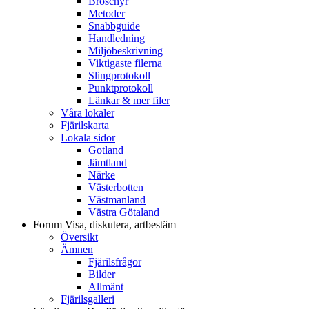
Broschyr
Metoder
Snabbguide
Handledning
Miljöbeskrivning
Viktigaste filerna
Slingprotokoll
Punktprotokoll
Länkar & mer filer
Våra lokaler
Fjärilskarta
Lokala sidor
Gotland
Jämtland
Närke
Västerbotten
Västmanland
Västra Götaland
Forum
Visa, diskutera, artbestäm
Översikt
Ämnen
Fjärilsfrågor
Bilder
Allmänt
Fjärilsgalleri