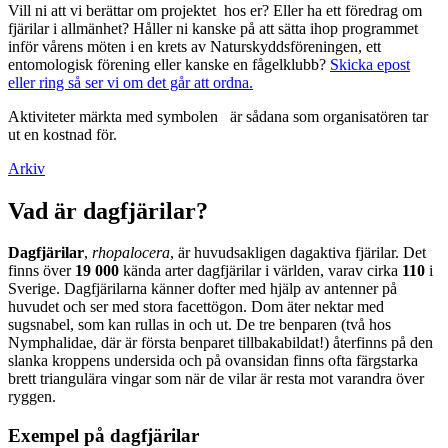
Vill ni att vi berättar om projektet hos er? Eller ha ett föredrag om
fjärilar i allmänhet? Håller ni kanske på att sätta ihop programmet
inför vårens möten i en krets av Naturskyddsföreningen, ett
entomologisk förening eller kanske en fågelklubb?
Skicka epost
eller ring så ser vi om det går att ordna.
Aktiviteter märkta med symbolen
är sådana som organisatören tar
ut en kostnad för.
Arkiv
Vad är dagfjärilar?
Dagfjärilar
,
rhopalocera
, är huvudsakligen dagaktiva fjärilar. Det
finns över
19 000
kända arter dagfjärilar i världen, varav cirka
110
i
Sverige. Dagfjärilarna känner dofter med hjälp av antenner på
huvudet och ser med stora facettögon. Dom äter nektar med
sugsnabel, som kan rullas in och ut. De tre benparen (två hos
Nymphalidae, där är första benparet tillbakabildat!) återfinns på den
slanka kroppens undersida och på ovansidan finns ofta färgstarka
brett triangulära vingar som när de vilar är resta mot varandra över
ryggen.
Exempel på dagfjärilar