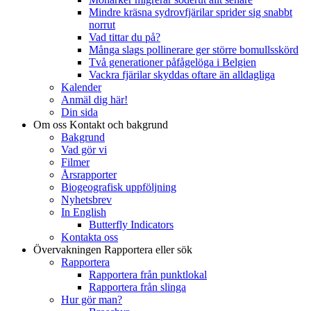
Mindre kräsna sydrovfjärilar sprider sig snabbt
norrut
Vad tittar du på?
Många slags pollinerare ger större bomullsskörd
Två generationer påfågelöga i Belgien
Vackra fjärilar skyddas oftare än alldagliga
Kalender
Anmäl dig här!
Din sida
Om oss
Kontakt och bakgrund
Bakgrund
Vad gör vi
Filmer
Årsrapporter
Biogeografisk uppföljning
Nyhetsbrev
In English
Butterfly Indicators
Kontakta oss
Övervakningen
Rapportera eller sök
Rapportera
Rapportera från punktlokal
Rapportera från slinga
Hur gör man?