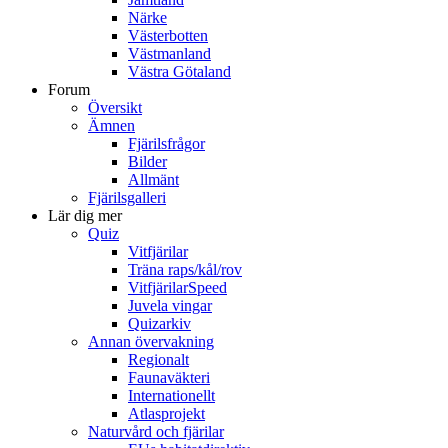
Närke
Västerbotten
Västmanland
Västra Götaland
Forum
Översikt
Ämnen
Fjärilsfrågor
Bilder
Allmänt
Fjärilsgalleri
Lär dig mer
Quiz
Vitfjärilar
Träna raps/kål/rov
VitfjärilarSpeed
Juvela vingar
Quizarkiv
Annan övervakning
Regionalt
Faunaväkteri
Internationellt
Atlasprojekt
Naturvård och fjärilar