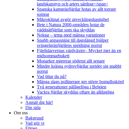
landskapstyp och arters särdrag</span>
Spanska kamgräsfjärilar hotas av allt torrare
somrar
Mikroklimat avgör utvecklingshastighet
Bete i Natura 2000-områden hotar de
väddnätfjärilar som ska skyddas
Nektar – tema med många variationer
Snabb anpassning till dagslängd hjälper
svingelgräsfjärilens spridning norrut
Fjärilslarvernas värdväxter– Mycket mer än en
midsommarbukett
Monarker migrerar söderut allt senare
Mindre kräsna sydrovfjärilar sprider sig snabbt
norrut
Vad tittar du på?
Många slags pollinerare ger större bomullsskörd
Två generationer påfågelöga i Belgien
Vackra fjärilar skyddas oftare än alldagliga
Kalender
Anmäl dig här!
Din sida
Om oss
Bakgrund
Vad gör vi
Filmer