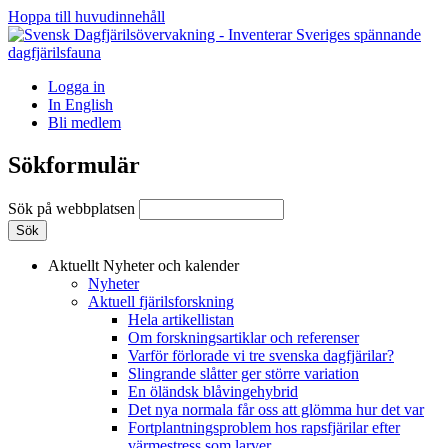
Hoppa till huvudinnehåll
Logga in
In English
Bli medlem
Sökformulär
Sök på webbplatsen
Aktuellt
Nyheter och kalender
Nyheter
Aktuell fjärilsforskning
Hela artikellistan
Om forskningsartiklar och referenser
Varför förlorade vi tre svenska dagfjärilar?
Slingrande slåtter ger större variation
En öländsk blåvingehybrid
Det nya normala får oss att glömma hur det var
Fortplantningsproblem hos rapsfjärilar efter
värmestress som larver