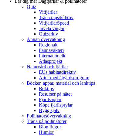
Lär dig mer
Dagfjärilar & pollinatörer
Quiz
Vitfjärilar
Träna raps/kål/rov
VitfjärilarSpeed
Juvela vingar
Quizarkiv
Annan övervakning
Regionalt
Faunaväkteri
Internationellt
Atlasprojekt
Naturvård och fjärilar
EUs habitatdirektiv
Arter med åtgärdsprogram
Böcker, appar, material och länktips
Boktips
Resurser på nätet
Fjärilsappar
Köpa fjärilsprylar
Bygg själv
Pollinatörsövervakning
Träna på pollinatörer
Blomflugor
Humlor