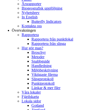
Årsrapporter
Biogeografisk uppföljning
Nyhetsbrev
In English
Butterfly Indicators
Kontakta oss
Övervakningen
Rapportera
Rapportera från punktlokal
Rapportera från slinga
Hur gör man?
Broschyr
Metoder
Snabbguide
Handledning
Miljöbeskrivning
Viktigaste filerna
Slingprotokoll
Punktprotokoll
Länkar & mer filer
Våra lokaler
Fjärilskarta
Lokala sidor
Gotland
Jämtland