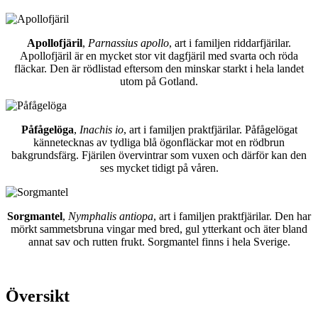
Apollofjäril
,
Parnassius apollo
, art i familjen riddarfjärilar.
Apollofjäril är en mycket stor vit dagfjäril med svarta och röda
fläckar. Den är rödlistad eftersom den minskar starkt i hela landet
utom på Gotland.
Påfågelöga
,
Inachis io
, art i familjen praktfjärilar. Påfågelögat
kännetecknas av tydliga blå ögonfläckar mot en rödbrun
bakgrundsfärg. Fjärilen övervintrar som vuxen och därför kan den
ses mycket tidigt på våren.
Sorgmantel
,
Nymphalis antiopa
, art i familjen praktfjärilar. Den har
mörkt sammetsbruna vingar med bred, gul ytterkant och äter bland
annat sav och rutten frukt. Sorgmantel finns i hela Sverige.
Översikt