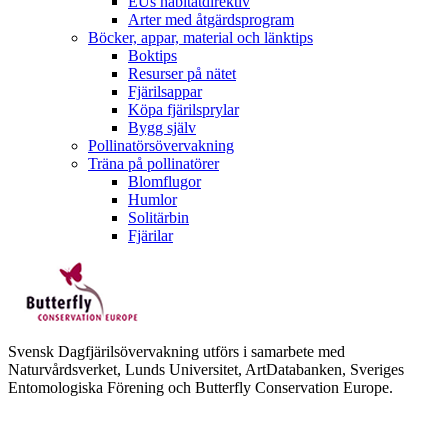
EUs habitatdirektiv
Arter med åtgärdsprogram
Böcker, appar, material och länktips
Boktips
Resurser på nätet
Fjärilsappar
Köpa fjärilsprylar
Bygg själv
Pollinatörsövervakning
Träna på pollinatörer
Blomflugor
Humlor
Solitärbin
Fjärilar
Svensk Dagfjärilsövervakning utförs i samarbete med
Naturvårdsverket, Lunds Universitet, ArtDatabanken, Sveriges
Entomologiska Förening och Butterfly Conservation Europe.