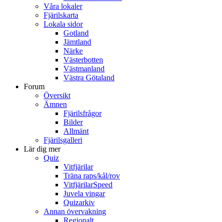
Våra lokaler
Fjärilskarta
Lokala sidor
Gotland
Jämtland
Närke
Västerbotten
Västmanland
Västra Götaland
Forum
Översikt
Ämnen
Fjärilsfrågor
Bilder
Allmänt
Fjärilsgalleri
Lär dig mer
Quiz
Vitfjärilar
Träna raps/kål/rov
VitfjärilarSpeed
Juvela vingar
Quizarkiv
Annan övervakning
Regionalt