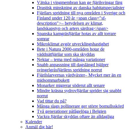
Vätska i vingmembran kan ge fjärilsvingar färg
Drastisk minskning av danska habitatspecialister
Fjärilars spridning till nya områden i Sverige och
Finland under 120 år <span class="sf-
description">– betydelsen av klimat,
landskapstyp och arters särdrag</span>
Spanska kamgräsfjärilar hotas av allt torrare
somrar
Mikroklimat avgör utvecklingshastighet
Bete i Natura 2000-områden hotar de
väddnätfjärilar som ska skyddas
Nektar – tema med många variationer
Snabb anpassning till dagslängd hjälper
svingelgräsfjärilens spridning norrut
Fjärilslarvernas värdväxter– Mycket mer än en
midsommarbukett
Monarker migrerar söderut allt senare
Mindre kräsna sydrovfjärilar sprider sig snabbt
norrut
Vad tittar du på?
Många slags pollinerare ger större bomullsskörd
Två generationer påfågelöga i Belgien
Vackra fjärilar skyddas oftare än alldagliga
Kalender
Anmäl dig här!