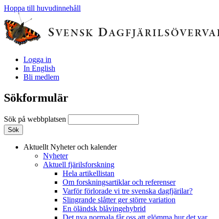
Hoppa till huvudinnehåll
Logga in
In English
Bli medlem
Sökformulär
Sök på webbplatsen
Aktuellt
Nyheter och kalender
Nyheter
Aktuell fjärilsforskning
Hela artikellistan
Om forskningsartiklar och referenser
Varför förlorade vi tre svenska dagfjärilar?
Slingrande slåtter ger större variation
En öländsk blåvingehybrid
Det nya normala får oss att glömma hur det var