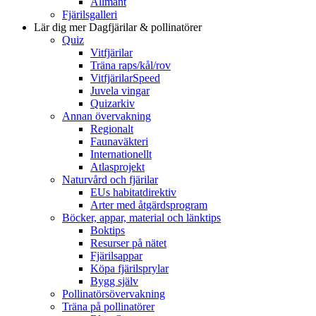
Allmänt
Fjärilsgalleri
Lär dig mer
Dagfjärilar & pollinatörer
Quiz
Vitfjärilar
Träna raps/kål/rov
VitfjärilarSpeed
Juvela vingar
Quizarkiv
Annan övervakning
Regionalt
Faunaväkteri
Internationellt
Atlasprojekt
Naturvård och fjärilar
EUs habitatdirektiv
Arter med åtgärdsprogram
Böcker, appar, material och länktips
Boktips
Resurser på nätet
Fjärilsappar
Köpa fjärilsprylar
Bygg själv
Pollinatörsövervakning
Träna på pollinatörer