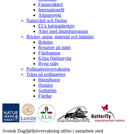
Faunaväkteri
Internationellt
Atlasprojekt
Naturvård och fjärilar
EUs habitatdirektiv
Arter med åtgärdsprogram
Böcker, appar, material och länktips
Boktips
Resurser på nätet
Fjärilsappar
Köpa fjärilsprylar
Bygg själv
Pollinatörsövervakning
Träna på pollinatörer
Blomflugor
Humlor
Solitärbin
Fjärilar
Svensk Dagfjärilsövervakning utförs i samarbete med