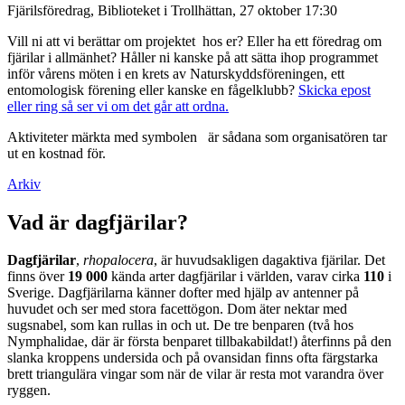
Fjärilsföredrag, Biblioteket i Trollhättan, 27 oktober 17:30
Vill ni att vi berättar om projektet hos er? Eller ha ett föredrag om
fjärilar i allmänhet? Håller ni kanske på att sätta ihop programmet
inför vårens möten i en krets av Naturskyddsföreningen, ett
entomologisk förening eller kanske en fågelklubb?
Skicka epost
eller ring så ser vi om det går att ordna.
Aktiviteter märkta med symbolen
är sådana som organisatören tar
ut en kostnad för.
Arkiv
Vad är dagfjärilar?
Dagfjärilar
,
rhopalocera
, är huvudsakligen dagaktiva fjärilar. Det
finns över
19 000
kända arter dagfjärilar i världen, varav cirka
110
i
Sverige. Dagfjärilarna känner dofter med hjälp av antenner på
huvudet och ser med stora facettögon. Dom äter nektar med
sugsnabel, som kan rullas in och ut. De tre benparen (två hos
Nymphalidae, där är första benparet tillbakabildat!) återfinns på den
slanka kroppens undersida och på ovansidan finns ofta färgstarka
brett triangulära vingar som när de vilar är resta mot varandra över
ryggen.