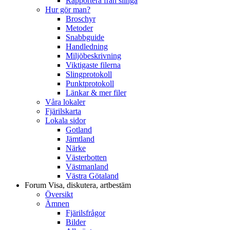
Rapportera från slinga
Hur gör man?
Broschyr
Metoder
Snabbguide
Handledning
Miljöbeskrivning
Viktigaste filerna
Slingprotokoll
Punktprotokoll
Länkar & mer filer
Våra lokaler
Fjärilskarta
Lokala sidor
Gotland
Jämtland
Närke
Västerbotten
Västmanland
Västra Götaland
Forum
Visa, diskutera, artbestäm
Översikt
Ämnen
Fjärilsfrågor
Bilder