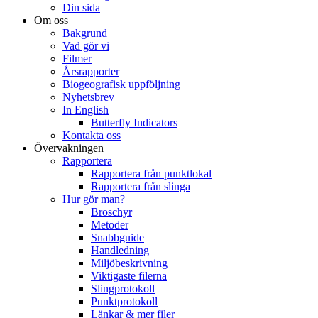
Din sida
Om oss
Bakgrund
Vad gör vi
Filmer
Årsrapporter
Biogeografisk uppföljning
Nyhetsbrev
In English
Butterfly Indicators
Kontakta oss
Övervakningen
Rapportera
Rapportera från punktlokal
Rapportera från slinga
Hur gör man?
Broschyr
Metoder
Snabbguide
Handledning
Miljöbeskrivning
Viktigaste filerna
Slingprotokoll
Punktprotokoll
Länkar & mer filer