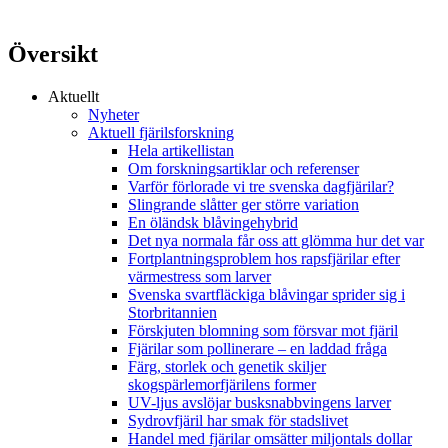
Översikt
Aktuellt
Nyheter
Aktuell fjärilsforskning
Hela artikellistan
Om forskningsartiklar och referenser
Varför förlorade vi tre svenska dagfjärilar?
Slingrande slåtter ger större variation
En öländsk blåvingehybrid
Det nya normala får oss att glömma hur det var
Fortplantningsproblem hos rapsfjärilar efter
värmestress som larver
Svenska svartfläckiga blåvingar sprider sig i
Storbritannien
Förskjuten blomning som försvar mot fjäril
Fjärilar som pollinerare – en laddad fråga
Färg, storlek och genetik skiljer
skogspärlemorfjärilens former
UV-ljus avslöjar busksnabbvingens larver
Sydrovfjäril har smak för stadslivet
Handel med fjärilar omsätter miljontals dollar