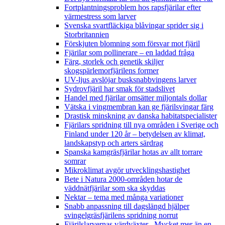
Fortplantningsproblem hos rapsfjärilar efter
värmestress som larver
Svenska svartfläckiga blåvingar sprider sig i
Storbritannien
Förskjuten blomning som försvar mot fjäril
Fjärilar som pollinerare – en laddad fråga
Färg, storlek och genetik skiljer
skogspärlemorfjärilens former
UV-ljus avslöjar busksnabbvingens larver
Sydrovfjäril har smak för stadslivet
Handel med fjärilar omsätter miljontals dollar
Vätska i vingmembran kan ge fjärilsvingar färg
Drastisk minskning av danska habitatspecialister
Fjärilars spridning till nya områden i Sverige och
Finland under 120 år
– betydelsen av klimat,
landskapstyp och arters särdrag
Spanska kamgräsfjärilar hotas av allt torrare
somrar
Mikroklimat avgör utvecklingshastighet
Bete i Natura 2000-områden hotar de
väddnätfjärilar som ska skyddas
Nektar – tema med många variationer
Snabb anpassning till dagslängd hjälper
svingelgräsfjärilens spridning norrut
Fjärilslarvernas värdväxter– Mycket mer än en