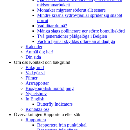
midsommarbukett
Monarker migrerar söderut allt senare
Mindre kräsna sydrovfjärilar sprider sig snabbt
norrut
Vad tittar du på?
Många slags pollinerare ger större bomullsskörd
Två generationer påfågelöga i Belgien
Vackra fjärilar skyddas oftare än alldagliga
Kalender
Anmäl dig här!
Din sida
Om oss
Kontakt och bakgrund
Bakgrund
Vad gör vi
Filmer
Årsrapporter
Biogeografisk uppföljning
Nyhetsbrev
In English
Butterfly Indicators
Kontakta oss
Övervakningen
Rapportera eller sök
Rapportera
Rapportera från punktlokal