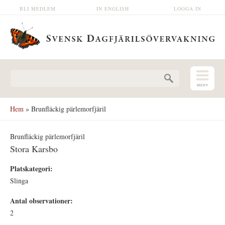
Hoppa till huvudinnehåll
BLI MEDLEM
IN ENGLISH
LOGGA IN
Sökformulär
Hem
» Brunfläckig pärlemorfjäril
Brunfläckig pärlemorfjäril
Stora Karsbo
Platskategori:
Slinga
Antal observationer:
2