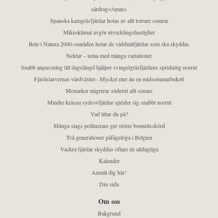
särdrag</span>
Spanska kamgräsfjärilar hotas av allt torrare somrar
Mikroklimat avgör utvecklingshastighet
Bete i Natura 2000-områden hotar de väddnätfjärilar som ska skyddas
Nektar – tema med många variationer
Snabb anpassning till dagslängd hjälper svingelgräsfjärilens spridning norrut
Fjärilslarvernas värdväxter– Mycket mer än en midsommarbukett
Monarker migrerar söderut allt senare
Mindre kräsna sydrovfjärilar sprider sig snabbt norrut
Vad tittar du på?
Många slags pollinerare ger större bomullsskörd
Två generationer påfågelöga i Belgien
Vackra fjärilar skyddas oftare än alldagliga
Kalender
Anmäl dig här!
Din sida
Om oss
Bakgrund