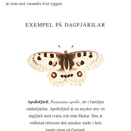
är resta mot varandra över ryggen.
EXEMPEL PÅ DAGFJÄRILAR
Apollofjäril
,
Parnassius apollo
, art i familjen
riddarfjärilar. Apollofjäril är en mycket stor vit
dagfjäril med svarta och röda fläckar. Den är
rödlistad eftersom den minskar starkt i hela
landet utom på Gotland.