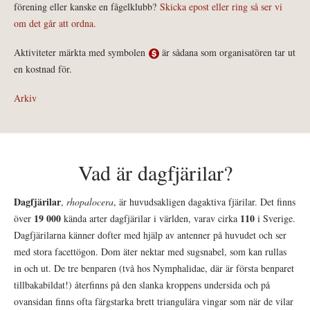
förening eller kanske en fågelklubb?
Skicka epost eller ring så ser vi
om det går att ordna.
Aktiviteter märkta med symbolen
är sådana som organisatören tar ut
en kostnad för.
Arkiv
Vad är dagfjärilar?
Dagfjärilar
,
rhopalocera
, är huvudsakligen dagaktiva fjärilar. Det finns
19 000
110
över
kända arter dagfjärilar i världen, varav cirka
i Sverige.
Dagfjärilarna känner dofter med hjälp av antenner på huvudet och ser
med stora facettögon. Dom äter nektar med sugsnabel, som kan rullas
in och ut. De tre benparen (två hos Nymphalidae, där är första benparet
tillbakabildat!) återfinns på den slanka kroppens undersida och på
ovansidan finns ofta färgstarka brett triangulära vingar som när de vilar