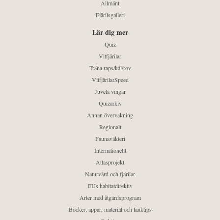
Allmänt
Fjärilsgalleri
Lär dig mer
Quiz
Vitfjärilar
Träna raps/kål/rov
VitfjärilarSpeed
Juvela vingar
Quizarkiv
Annan övervakning
Regionalt
Faunaväkteri
Internationellt
Atlasprojekt
Naturvård och fjärilar
EUs habitatdirektiv
Arter med åtgärdsprogram
Böcker, appar, material och länktips