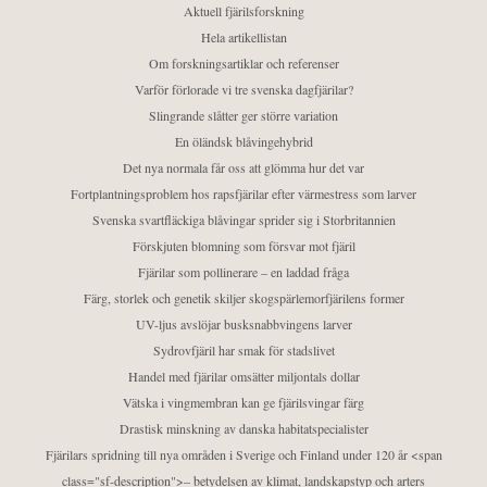
Aktuell fjärilsforskning
Hela artikellistan
Om forskningsartiklar och referenser
Varför förlorade vi tre svenska dagfjärilar?
Slingrande slåtter ger större variation
En öländsk blåvingehybrid
Det nya normala får oss att glömma hur det var
Fortplantningsproblem hos rapsfjärilar efter värmestress som larver
Svenska svartfläckiga blåvingar sprider sig i Storbritannien
Förskjuten blomning som försvar mot fjäril
Fjärilar som pollinerare – en laddad fråga
Färg, storlek och genetik skiljer skogspärlemorfjärilens former
UV-ljus avslöjar busksnabbvingens larver
Sydrovfjäril har smak för stadslivet
Handel med fjärilar omsätter miljontals dollar
Vätska i vingmembran kan ge fjärilsvingar färg
Drastisk minskning av danska habitatspecialister
Fjärilars spridning till nya områden i Sverige och Finland under 120 år <span
class="sf-description">– betydelsen av klimat, landskapstyp och arters