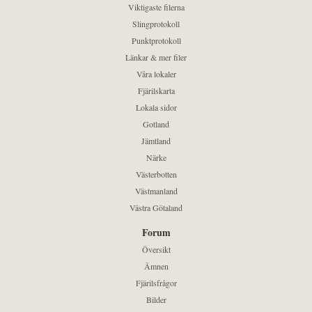
Viktigaste filerna
Slingprotokoll
Punktprotokoll
Länkar & mer filer
Våra lokaler
Fjärilskarta
Lokala sidor
Gotland
Jämtland
Närke
Västerbotten
Västmanland
Västra Götaland
Forum
Översikt
Ämnen
Fjärilsfrågor
Bilder