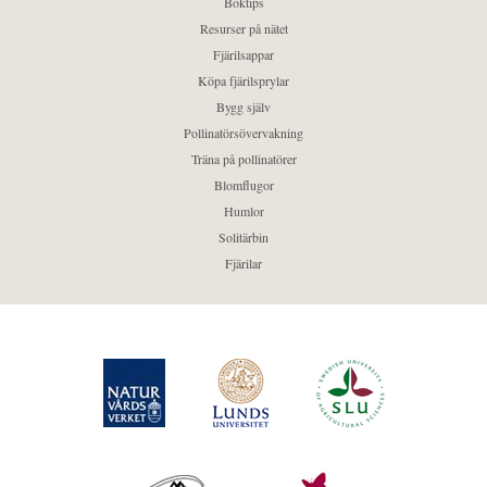
Boktips
Resurser på nätet
Fjärilsappar
Köpa fjärilsprylar
Bygg själv
Pollinatörsövervakning
Träna på pollinatörer
Blomflugor
Humlor
Solitärbin
Fjärilar