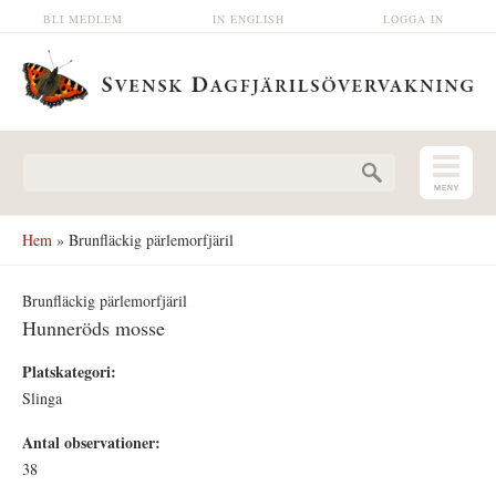
Hoppa till huvudinnehåll
BLI MEDLEM
IN ENGLISH
LOGGA IN
Sökformulär
Hem
» Brunfläckig pärlemorfjäril
Brunfläckig pärlemorfjäril
Hunneröds mosse
Platskategori:
Slinga
Antal observationer:
38