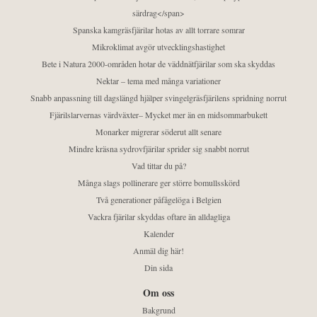
särdrag</span>
Spanska kamgräsfjärilar hotas av allt torrare somrar
Mikroklimat avgör utvecklingshastighet
Bete i Natura 2000-områden hotar de väddnätfjärilar som ska skyddas
Nektar – tema med många variationer
Snabb anpassning till dagslängd hjälper svingelgräsfjärilens spridning norrut
Fjärilslarvernas värdväxter– Mycket mer än en midsommarbukett
Monarker migrerar söderut allt senare
Mindre kräsna sydrovfjärilar sprider sig snabbt norrut
Vad tittar du på?
Många slags pollinerare ger större bomullsskörd
Två generationer påfågelöga i Belgien
Vackra fjärilar skyddas oftare än alldagliga
Kalender
Anmäl dig här!
Din sida
Om oss
Bakgrund