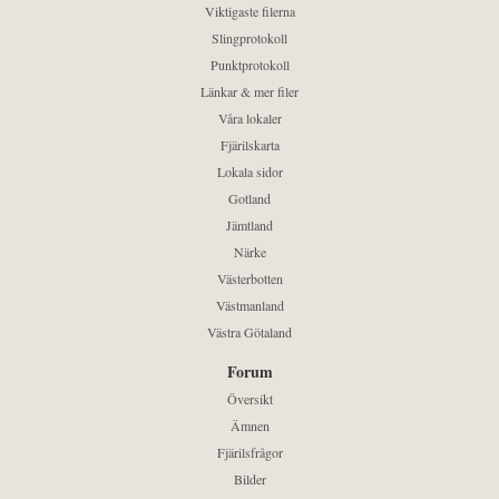
Viktigaste filerna
Slingprotokoll
Punktprotokoll
Länkar & mer filer
Våra lokaler
Fjärilskarta
Lokala sidor
Gotland
Jämtland
Närke
Västerbotten
Västmanland
Västra Götaland
Forum
Översikt
Ämnen
Fjärilsfrågor
Bilder