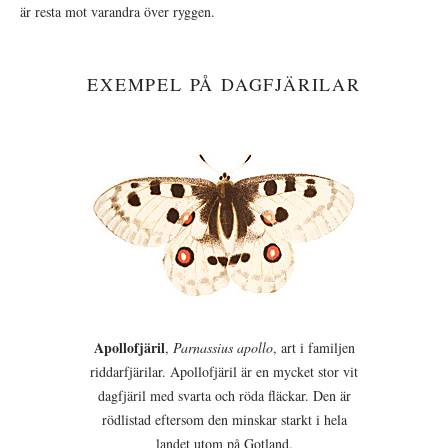
är resta mot varandra över ryggen.
EXEMPEL PÅ DAGFJÄRILAR
Apollofjäril
,
Parnassius apollo
, art i familjen
riddarfjärilar. Apollofjäril är en mycket stor vit
dagfjäril med svarta och röda fläckar. Den är
rödlistad eftersom den minskar starkt i hela
landet utom på Gotland.