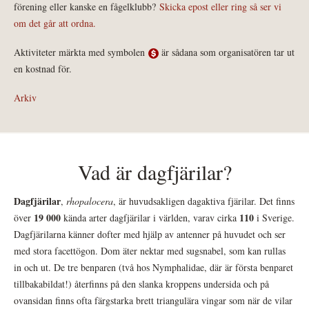
förening eller kanske en fågelklubb?
Skicka epost eller ring så ser vi
om det går att ordna.
Aktiviteter märkta med symbolen
är sådana som organisatören tar ut
en kostnad för.
Arkiv
Vad är dagfjärilar?
Dagfjärilar
,
rhopalocera
, är huvudsakligen dagaktiva fjärilar. Det finns
19 000
110
över
kända arter dagfjärilar i världen, varav cirka
i Sverige.
Dagfjärilarna känner dofter med hjälp av antenner på huvudet och ser
med stora facettögon. Dom äter nektar med sugsnabel, som kan rullas
in och ut. De tre benparen (två hos Nymphalidae, där är första benparet
tillbakabildat!) återfinns på den slanka kroppens undersida och på
ovansidan finns ofta färgstarka brett triangulära vingar som när de vilar