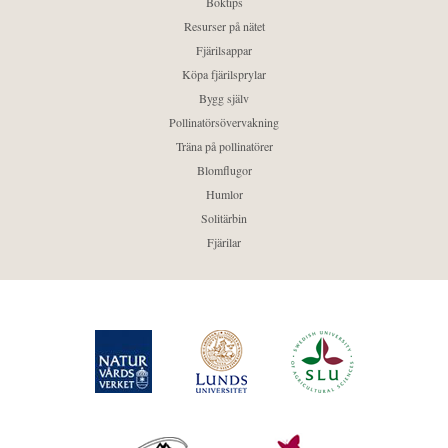
Boktips
Resurser på nätet
Fjärilsappar
Köpa fjärilsprylar
Bygg själv
Pollinatörsövervakning
Träna på pollinatörer
Blomflugor
Humlor
Solitärbin
Fjärilar