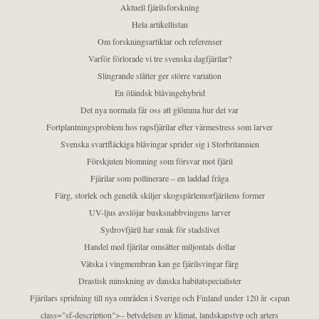
Aktuell fjärilsforskning
Hela artikellistan
Om forskningsartiklar och referenser
Varför förlorade vi tre svenska dagfjärilar?
Slingrande slåtter ger större variation
En öländsk blåvingehybrid
Det nya normala får oss att glömma hur det var
Fortplantningsproblem hos rapsfjärilar efter värmestress som larver
Svenska svartfläckiga blåvingar sprider sig i Storbritannien
Förskjuten blomning som försvar mot fjäril
Fjärilar som pollinerare – en laddad fråga
Färg, storlek och genetik skiljer skogspärlemorfjärilens former
UV-ljus avslöjar busksnabbvingens larver
Sydrovfjäril har smak för stadslivet
Handel med fjärilar omsätter miljontals dollar
Vätska i vingmembran kan ge fjärilsvingar färg
Drastisk minskning av danska habitatspecialister
Fjärilars spridning till nya områden i Sverige och Finland under 120 år <span
class="sf-description">– betydelsen av klimat, landskapstyp och arters