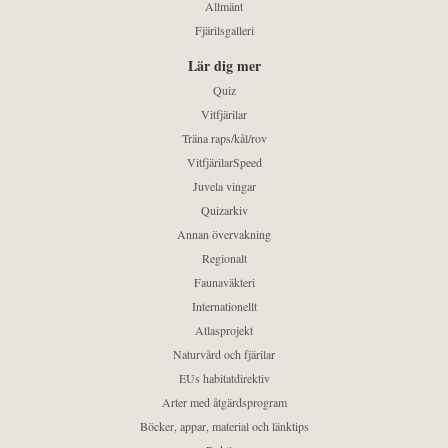
Allmänt
Fjärilsgalleri
Lär dig mer
Quiz
Vitfjärilar
Träna raps/kål/rov
VitfjärilarSpeed
Juvela vingar
Quizarkiv
Annan övervakning
Regionalt
Faunaväkteri
Internationellt
Atlasprojekt
Naturvård och fjärilar
EUs habitatdirektiv
Arter med åtgärdsprogram
Böcker, appar, material och länktips