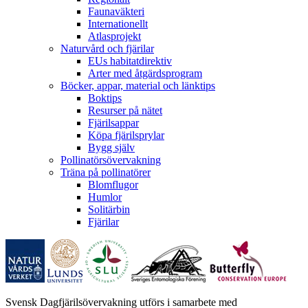
Faunaväkteri
Internationellt
Atlasprojekt
Naturvård och fjärilar
EUs habitatdirektiv
Arter med åtgärdsprogram
Böcker, appar, material och länktips
Boktips
Resurser på nätet
Fjärilsappar
Köpa fjärilsprylar
Bygg själv
Pollinatörsövervakning
Träna på pollinatörer
Blomflugor
Humlor
Solitärbin
Fjärilar
Svensk Dagfjärilsövervakning utförs i samarbete med