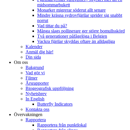
midsommarbukett
Monarker migrerar söderut allt senare
Mindre kräsna sydrovfjärilar sprider sig snabbt
norrut
Vad tittar du på?
Många slags pollinerare ger större bomullsskörd
Två generationer påfågelöga i Belgien
Vackra fjärilar skyddas oftare än alldagliga
Kalender
Anmäl dig här!
Din sida
Om oss
Bakgrund
Vad gör vi
Filmer
Årsrapporter
Biogeografisk uppföljning
Nyhetsbrev
In English
Butterfly Indicators
Kontakta oss
Övervakningen
Rapportera
Rapportera från punktlokal