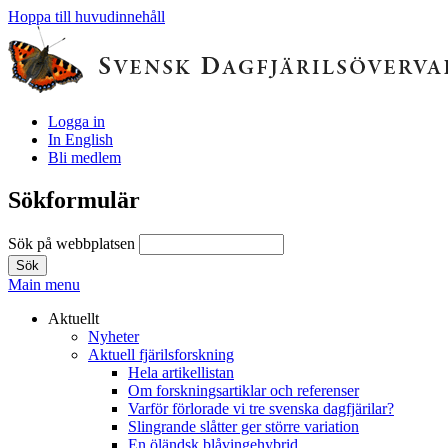
Hoppa till huvudinnehåll
Logga in
In English
Bli medlem
Sökformulär
Sök på webbplatsen
Main menu
Aktuellt
Nyheter
Aktuell fjärilsforskning
Hela artikellistan
Om forskningsartiklar och referenser
Varför förlorade vi tre svenska dagfjärilar?
Slingrande slåtter ger större variation
En öländsk blåvingehybrid