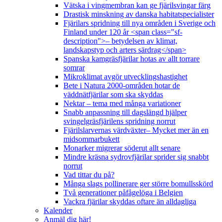
Vätska i vingmembran kan ge fjärilsvingar färg
Drastisk minskning av danska habitatspecialister
Fjärilars spridning till nya områden i Sverige och
Finland under 120 år <span class="sf-
description">– betydelsen av klimat,
landskapstyp och arters särdrag</span>
Spanska kamgräsfjärilar hotas av allt torrare
somrar
Mikroklimat avgör utvecklingshastighet
Bete i Natura 2000-områden hotar de
väddnätfjärilar som ska skyddas
Nektar – tema med många variationer
Snabb anpassning till dagslängd hjälper
svingelgräsfjärilens spridning norrut
Fjärilslarvernas värdväxter– Mycket mer än en
midsommarbukett
Monarker migrerar söderut allt senare
Mindre kräsna sydrovfjärilar sprider sig snabbt
norrut
Vad tittar du på?
Många slags pollinerare ger större bomullsskörd
Två generationer påfågelöga i Belgien
Vackra fjärilar skyddas oftare än alldagliga
Kalender
Anmäl dig här!