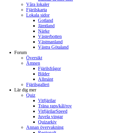
Våra lokaler
Fjärilskarta
Lokala sidor
Gotland
Jämtland
Närke
Västerbotten
Västmanland
Västra Götaland
Forum
Översikt
Ämnen
Fjärilsfrågor
Bilder
Allmänt
Fjärilsgalleri
Lär dig mer
Quiz
Vitfjärilar
Träna raps/kål/rov
VitfjärilarSpeed
Juvela vingar
Quizarkiv
Annan övervakning
Regionalt