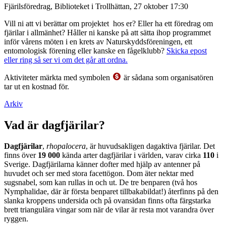
Fjärilsföredrag, Biblioteket i Trollhättan, 27 oktober 17:30
Vill ni att vi berättar om projektet hos er? Eller ha ett föredrag om
fjärilar i allmänhet? Håller ni kanske på att sätta ihop programmet
inför vårens möten i en krets av Naturskyddsföreningen, ett
entomologisk förening eller kanske en fågelklubb?
Skicka epost
eller ring så ser vi om det går att ordna.
Aktiviteter märkta med symbolen
är sådana som organisatören
tar ut en kostnad för.
Arkiv
Vad är dagfjärilar?
Dagfjärilar
,
rhopalocera
, är huvudsakligen dagaktiva fjärilar. Det
finns över
19 000
kända arter dagfjärilar i världen, varav cirka
110
i
Sverige. Dagfjärilarna känner dofter med hjälp av antenner på
huvudet och ser med stora facettögon. Dom äter nektar med
sugsnabel, som kan rullas in och ut. De tre benparen (två hos
Nymphalidae, där är första benparet tillbakabildat!) återfinns på den
slanka kroppens undersida och på ovansidan finns ofta färgstarka
brett triangulära vingar som när de vilar är resta mot varandra över
ryggen.