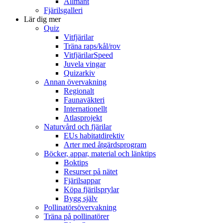
Allmänt
Fjärilsgalleri
Lär dig mer
Quiz
Vitfjärilar
Träna raps/kål/rov
VitfjärilarSpeed
Juvela vingar
Quizarkiv
Annan övervakning
Regionalt
Faunaväkteri
Internationellt
Atlasprojekt
Naturvård och fjärilar
EUs habitatdirektiv
Arter med åtgärdsprogram
Böcker, appar, material och länktips
Boktips
Resurser på nätet
Fjärilsappar
Köpa fjärilsprylar
Bygg själv
Pollinatörsövervakning
Träna på pollinatörer