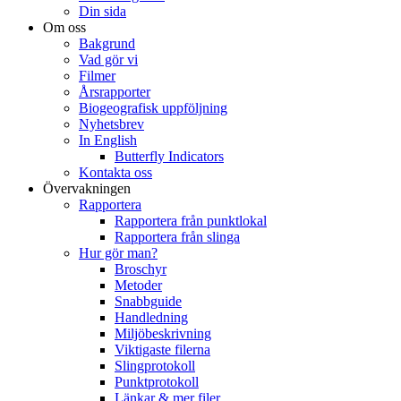
Din sida
Om oss
Bakgrund
Vad gör vi
Filmer
Årsrapporter
Biogeografisk uppföljning
Nyhetsbrev
In English
Butterfly Indicators
Kontakta oss
Övervakningen
Rapportera
Rapportera från punktlokal
Rapportera från slinga
Hur gör man?
Broschyr
Metoder
Snabbguide
Handledning
Miljöbeskrivning
Viktigaste filerna
Slingprotokoll
Punktprotokoll
Länkar & mer filer