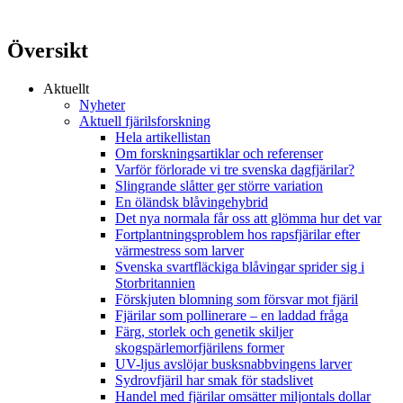
Översikt
Aktuellt
Nyheter
Aktuell fjärilsforskning
Hela artikellistan
Om forskningsartiklar och referenser
Varför förlorade vi tre svenska dagfjärilar?
Slingrande slåtter ger större variation
En öländsk blåvingehybrid
Det nya normala får oss att glömma hur det var
Fortplantningsproblem hos rapsfjärilar efter
värmestress som larver
Svenska svartfläckiga blåvingar sprider sig i
Storbritannien
Förskjuten blomning som försvar mot fjäril
Fjärilar som pollinerare – en laddad fråga
Färg, storlek och genetik skiljer
skogspärlemorfjärilens former
UV-ljus avslöjar busksnabbvingens larver
Sydrovfjäril har smak för stadslivet
Handel med fjärilar omsätter miljontals dollar