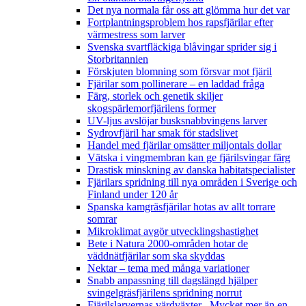
Det nya normala får oss att glömma hur det var
Fortplantningsproblem hos rapsfjärilar efter
värmestress som larver
Svenska svartfläckiga blåvingar sprider sig i
Storbritannien
Förskjuten blomning som försvar mot fjäril
Fjärilar som pollinerare – en laddad fråga
Färg, storlek och genetik skiljer
skogspärlemorfjärilens former
UV-ljus avslöjar busksnabbvingens larver
Sydrovfjäril har smak för stadslivet
Handel med fjärilar omsätter miljontals dollar
Vätska i vingmembran kan ge fjärilsvingar färg
Drastisk minskning av danska habitatspecialister
Fjärilars spridning till nya områden i Sverige och
Finland under 120 år
Spanska kamgräsfjärilar hotas av allt torrare
somrar
Mikroklimat avgör utvecklingshastighet
Bete i Natura 2000-områden hotar de
väddnätfjärilar som ska skyddas
Nektar – tema med många variationer
Snabb anpassning till dagslängd hjälper
svingelgräsfjärilens spridning norrut
Fjärilslarvernas värdväxter– Mycket mer än en