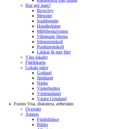
Rapportera från slinga
Hur gör man?
Broschyr
Metoder
Snabbguide
Handledning
Miljöbeskrivning
Viktigaste filerna
Slingprotokoll
Punktprotokoll
Länkar & mer filer
Våra lokaler
Fjärilskarta
Lokala sidor
Gotland
Jämtland
Närke
Västerbotten
Västmanland
Västra Götaland
Forum
Visa, diskutera, artbestäm
Översikt
Ämnen
Fjärilsfrågor
Bilder