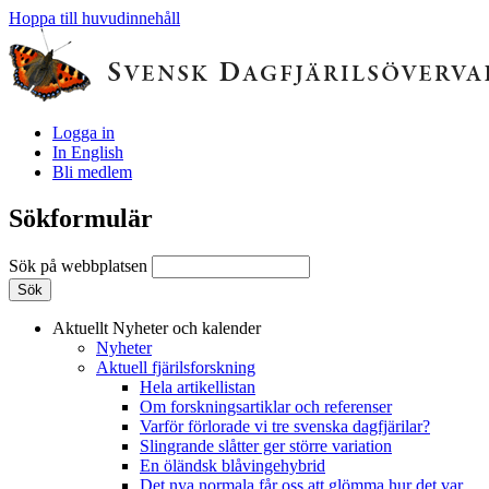
Hoppa till huvudinnehåll
Logga in
In English
Bli medlem
Sökformulär
Sök på webbplatsen
Aktuellt
Nyheter och kalender
Nyheter
Aktuell fjärilsforskning
Hela artikellistan
Om forskningsartiklar och referenser
Varför förlorade vi tre svenska dagfjärilar?
Slingrande slåtter ger större variation
En öländsk blåvingehybrid
Det nya normala får oss att glömma hur det var