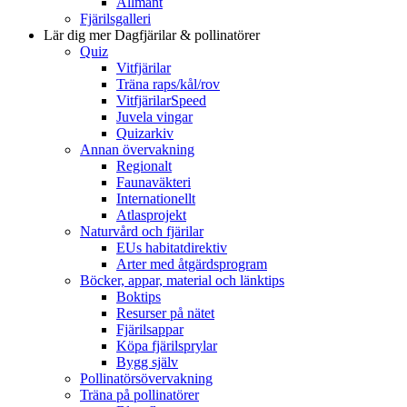
Allmänt
Fjärilsgalleri
Lär dig mer
Dagfjärilar & pollinatörer
Quiz
Vitfjärilar
Träna raps/kål/rov
VitfjärilarSpeed
Juvela vingar
Quizarkiv
Annan övervakning
Regionalt
Faunaväkteri
Internationellt
Atlasprojekt
Naturvård och fjärilar
EUs habitatdirektiv
Arter med åtgärdsprogram
Böcker, appar, material och länktips
Boktips
Resurser på nätet
Fjärilsappar
Köpa fjärilsprylar
Bygg själv
Pollinatörsövervakning
Träna på pollinatörer