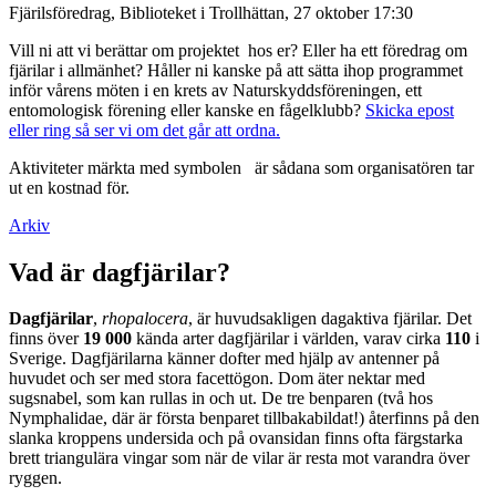
Fjärilsföredrag, Biblioteket i Trollhättan, 27 oktober 17:30
Vill ni att vi berättar om projektet hos er? Eller ha ett föredrag om
fjärilar i allmänhet? Håller ni kanske på att sätta ihop programmet
inför vårens möten i en krets av Naturskyddsföreningen, ett
entomologisk förening eller kanske en fågelklubb?
Skicka epost
eller ring så ser vi om det går att ordna.
Aktiviteter märkta med symbolen
är sådana som organisatören tar
ut en kostnad för.
Arkiv
Vad är dagfjärilar?
Dagfjärilar
,
rhopalocera
, är huvudsakligen dagaktiva fjärilar. Det
finns över
19 000
kända arter dagfjärilar i världen, varav cirka
110
i
Sverige. Dagfjärilarna känner dofter med hjälp av antenner på
huvudet och ser med stora facettögon. Dom äter nektar med
sugsnabel, som kan rullas in och ut. De tre benparen (två hos
Nymphalidae, där är första benparet tillbakabildat!) återfinns på den
slanka kroppens undersida och på ovansidan finns ofta färgstarka
brett triangulära vingar som när de vilar är resta mot varandra över
ryggen.