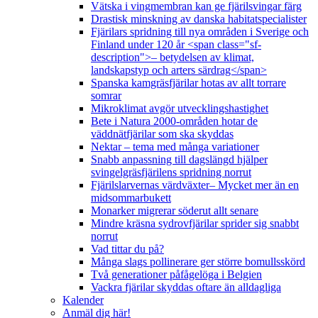
Vätska i vingmembran kan ge fjärilsvingar färg
Drastisk minskning av danska habitatspecialister
Fjärilars spridning till nya områden i Sverige och
Finland under 120 år <span class="sf-
description">– betydelsen av klimat,
landskapstyp och arters särdrag</span>
Spanska kamgräsfjärilar hotas av allt torrare
somrar
Mikroklimat avgör utvecklingshastighet
Bete i Natura 2000-områden hotar de
väddnätfjärilar som ska skyddas
Nektar – tema med många variationer
Snabb anpassning till dagslängd hjälper
svingelgräsfjärilens spridning norrut
Fjärilslarvernas värdväxter– Mycket mer än en
midsommarbukett
Monarker migrerar söderut allt senare
Mindre kräsna sydrovfjärilar sprider sig snabbt
norrut
Vad tittar du på?
Många slags pollinerare ger större bomullsskörd
Två generationer påfågelöga i Belgien
Vackra fjärilar skyddas oftare än alldagliga
Kalender
Anmäl dig här!