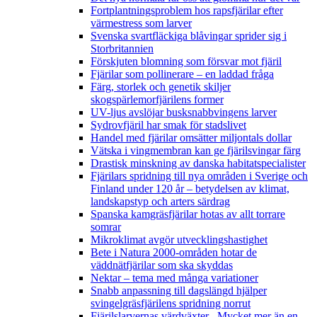
Fortplantningsproblem hos rapsfjärilar efter
värmestress som larver
Svenska svartfläckiga blåvingar sprider sig i
Storbritannien
Förskjuten blomning som försvar mot fjäril
Fjärilar som pollinerare – en laddad fråga
Färg, storlek och genetik skiljer
skogspärlemorfjärilens former
UV-ljus avslöjar busksnabbvingens larver
Sydrovfjäril har smak för stadslivet
Handel med fjärilar omsätter miljontals dollar
Vätska i vingmembran kan ge fjärilsvingar färg
Drastisk minskning av danska habitatspecialister
Fjärilars spridning till nya områden i Sverige och
Finland under 120 år
– betydelsen av klimat,
landskapstyp och arters särdrag
Spanska kamgräsfjärilar hotas av allt torrare
somrar
Mikroklimat avgör utvecklingshastighet
Bete i Natura 2000-områden hotar de
väddnätfjärilar som ska skyddas
Nektar – tema med många variationer
Snabb anpassning till dagslängd hjälper
svingelgräsfjärilens spridning norrut
Fjärilslarvernas värdväxter– Mycket mer än en