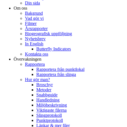
Din sida
Om oss
Bakgrund
Vad gör vi
Filmer
Årsrapporter
Biogeografisk uppföljning
Nyhetsbrev
In English
Butterfly Indicators
Kontakta oss
Övervakningen
Rapportera
Rapportera från punktlokal
Rapportera från slinga
Hur gör man?
Broschyr
Metoder
Snabbguide
Handledning
Miljöbeskrivning
Viktigaste filerna
Slingprotokoll
Punktprotokoll
Länkar & mer filer