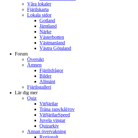
Våra lokaler
Fjärilskarta
Lokala sidor
Gotland
Jämtland
Närke
Västerbotten
Västmanland
Västra Götaland
Forum
Översikt
Ämnen
Fjärilsfrågor
Bilder
Allmänt
Fjärilsgalleri
Lär dig mer
Quiz
Vitfjärilar
Träna raps/kål/rov
VitfjärilarSpeed
Juvela vingar
Quizarkiv
Annan övervakning
Regionalt