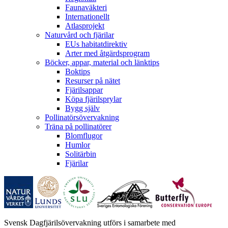
Faunaväkteri
Internationellt
Atlasprojekt
Naturvård och fjärilar
EUs habitatdirektiv
Arter med åtgärdsprogram
Böcker, appar, material och länktips
Boktips
Resurser på nätet
Fjärilsappar
Köpa fjärilsprylar
Bygg själv
Pollinatörsövervakning
Träna på pollinatörer
Blomflugor
Humlor
Solitärbin
Fjärilar
Svensk Dagfjärilsövervakning utförs i samarbete med