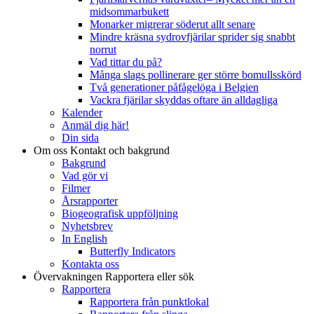
midsommarbukett
Monarker migrerar söderut allt senare
Mindre kräsna sydrovfjärilar sprider sig snabbt
norrut
Vad tittar du på?
Många slags pollinerare ger större bomullsskörd
Två generationer påfågelöga i Belgien
Vackra fjärilar skyddas oftare än alldagliga
Kalender
Anmäl dig här!
Din sida
Om oss
Kontakt och bakgrund
Bakgrund
Vad gör vi
Filmer
Årsrapporter
Biogeografisk uppföljning
Nyhetsbrev
In English
Butterfly Indicators
Kontakta oss
Övervakningen
Rapportera eller sök
Rapportera
Rapportera från punktlokal