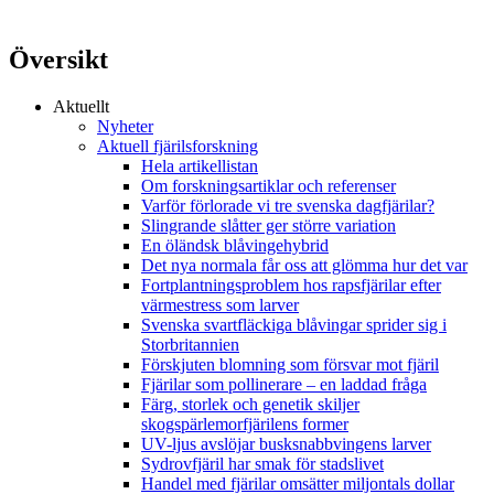
Översikt
Aktuellt
Nyheter
Aktuell fjärilsforskning
Hela artikellistan
Om forskningsartiklar och referenser
Varför förlorade vi tre svenska dagfjärilar?
Slingrande slåtter ger större variation
En öländsk blåvingehybrid
Det nya normala får oss att glömma hur det var
Fortplantningsproblem hos rapsfjärilar efter
värmestress som larver
Svenska svartfläckiga blåvingar sprider sig i
Storbritannien
Förskjuten blomning som försvar mot fjäril
Fjärilar som pollinerare – en laddad fråga
Färg, storlek och genetik skiljer
skogspärlemorfjärilens former
UV-ljus avslöjar busksnabbvingens larver
Sydrovfjäril har smak för stadslivet
Handel med fjärilar omsätter miljontals dollar